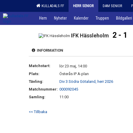
KULLADALS FF
HERR SENIOR
DAM SENIOR
Hem
Nyheter
Kalender
Truppen
Bildgalleri
2 - 1
IFK Hässleholm
INFORMATION
Matchstart:
lör 23 maj, 14:00
Plats:
Österås IP A-plan
Tävling:
Div 3 Södra Götaland, herr 2026
Matchnummer:
000092045
Samling:
11:00
<< Tillbaka