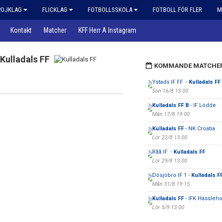
POJKLAG
FLICKLAG
FOTBOLLSSKOLA
FOTBOLL FÖR FLER
M
Kontakt
Matcher
KFF Herr A Instagram
Kulladals FF
KOMMANDE MATCHE
Ystads IF FF -
Kulladals FF
Sön 16/8 13:00
Kulladals FF B
- IF Lödde
Mån 17/8 19:00
Kulladals FF
- NK Croatia
Lör 22/8 13:00
Råå IF -
Kulladals FF
Lör 29/8 13:00
Dösjöbro IF 1 -
Kulladals F
Mån 31/8 19:15
Kulladals FF
- IFK Hässleh
Lör 5/9 13:00