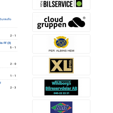
Bunkeflo
2 - 1
ls FF (3)
5 - 1
2 - 0
1 - 1
F
2 - 3