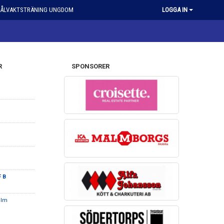
ÅLVAKTSTRÄNING UNGDOM
LOGGA IN
R
SPONSORER
F B
olm