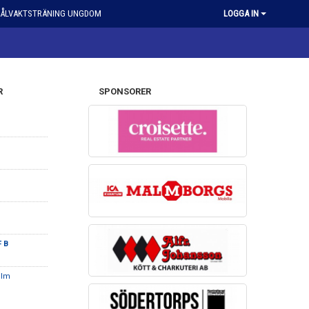
ÅLVAKTSTRÄNING UNGDOM
LOGGA IN
R
SPONSORER
F B
olm