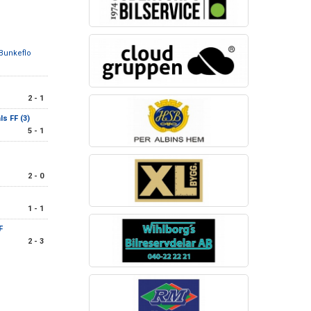
Bunkeflo
2 - 1
ls FF (3)
5 - 1
2 - 0
1 - 1
F
2 - 3