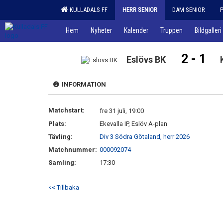
KULLADALS FF
HERR SENIOR
DAM SENIOR
Hem
Nyheter
Kalender
Truppen
Bildgalleri
2 - 1
Eslövs BK
INFORMATION
Matchstart:
fre 31 juli, 19:00
Plats:
Ekevalla IP, Eslöv A-plan
Tävling:
Div 3 Södra Götaland, herr 2026
Matchnummer:
000092074
Samling:
17:30
<< Tillbaka