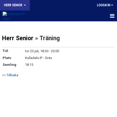
HERR SENIOR
LOGGA IN
HEM
Herr Senior
» Träning
NYHETER
KALENDER
Tid:
tor 23 juli, 18:30 - 20:00
Plats:
Kulladals IP - Gräs
TRUPPEN
Samling:
18:15
BILDGALLERI
<< Tillbaka
KONTAKT
MATCHER
KFF HERR A INSTAGRAM