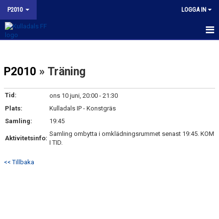
P2010
LOGGA IN
HEM
P2010
» Träning
NYHETER
KALENDER
Tid:
ons 10 juni, 20:00 - 21:30
Plats:
Kulladals IP - Konstgräs
MATCHER
Samling:
19:45
TRUPPEN
Samling ombytta i omklädningsrummet senast 19:45. KOM
Aktivitetsinfo:
I TID.
BILDGALLERI
<< Tillbaka
KONTAKT
KFF P2010 INSTAGRAM
BUDORD TILL FOTBOLLSFÖRÄLDRAR