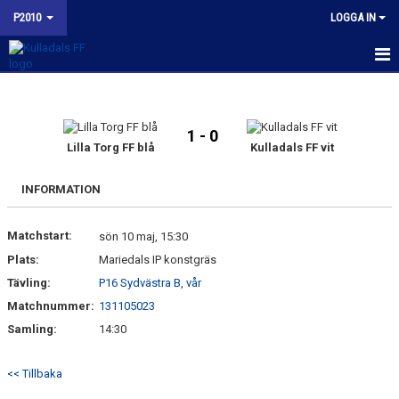
P2010
LOGGA IN
HEM
NYHETER
1 - 0
Lilla Torg FF blå
Kulladals FF vit
KALENDER
INFORMATION
MATCHER
Matchstart:
sön 10 maj, 15:30
TRUPPEN
Plats:
Mariedals IP konstgräs
BILDGALLERI
Tävling:
P16 Sydvästra B, vår
Matchnummer:
131105023
KONTAKT
Samling:
14:30
KFF P2010 INSTAGRAM
<< Tillbaka
BUDORD TILL FOTBOLLSFÖRÄLDRAR