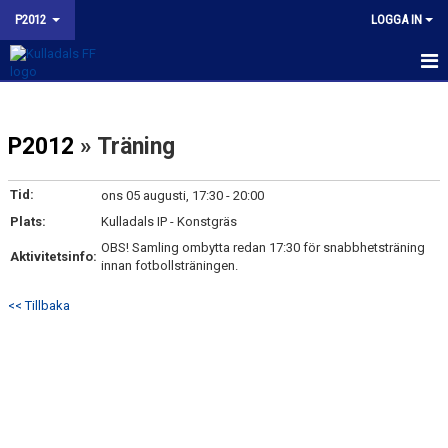
P2012
LOGGA IN
HEM
P2012
» Träning
NYHETER
KALENDER
Tid:
ons 05 augusti, 17:30 - 20:00
Plats:
Kulladals IP - Konstgräs
MATCHER
OBS! Samling ombytta redan 17:30 för snabbhetsträning
Aktivitetsinfo:
innan fotbollsträningen.
TRUPPEN
<< Tillbaka
BILDGALLERI
KONTAKT
KFF P2012 INSTAGRAM
BUDORD TILL FOTBOLLSFÖRÄLDRAR