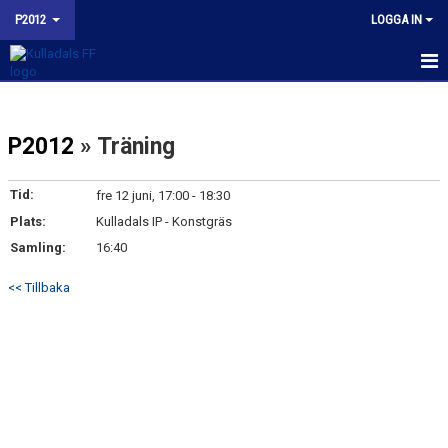
P2012
LOGGA IN
HEM
P2012
» Träning
NYHETER
KALENDER
Tid:
fre 12 juni, 17:00 - 18:30
Plats:
Kulladals IP - Konstgräs
MATCHER
Samling:
16:40
TRUPPEN
<< Tillbaka
BILDGALLERI
KONTAKT
KFF P2012 INSTAGRAM
BUDORD TILL FOTBOLLSFÖRÄLDRAR