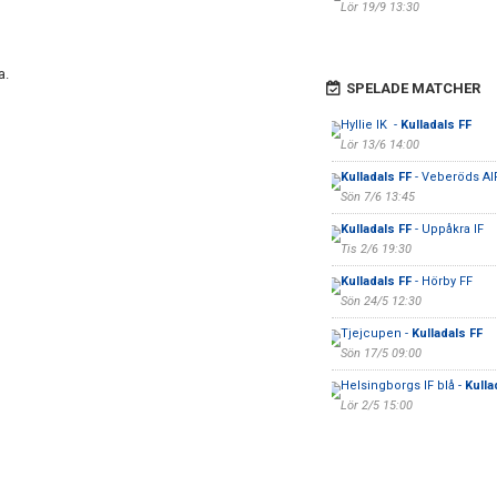
Lör 19/9 13:30
a.
SPELADE MATCHER
Hyllie IK -
Kulladals FF
Lör 13/6 14:00
Kulladals FF
- Veberöds AI
Sön 7/6 13:45
Kulladals FF
- Uppåkra IF
Tis 2/6 19:30
Kulladals FF
- Hörby FF
Sön 24/5 12:30
Tjejcupen -
Kulladals FF
Sön 17/5 09:00
Helsingborgs IF blå -
Kulla
Lör 2/5 15:00