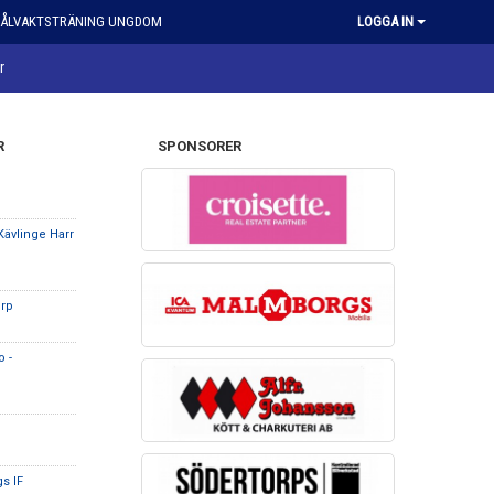
ÅLVAKTSTRÄNING UNGDOM
LOGGA IN
r
R
SPONSORER
Kävlinge Harr
orp
 -
s IF