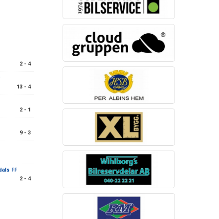
2 - 4
F
13 - 4
2 - 1
9 - 3
dals FF
2 - 4