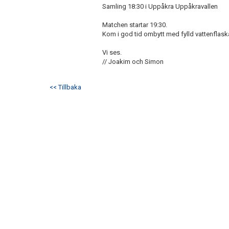
Samling 18:30 i Uppåkra Uppåkravallen
Matchen startar 19:30.
Kom i god tid ombytt med fylld vattenflask
Vi ses.
// Joakim och Simon
<< Tillbaka