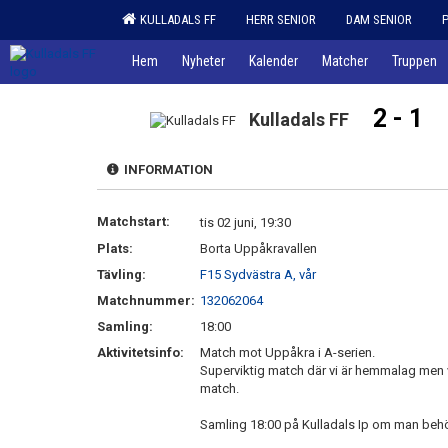
KULLADALS FF
HERR SENIOR
DAM SENIOR
Hem
Nyheter
Kalender
Matcher
Truppen
2 - 1
Kulladals FF
INFORMATION
Matchstart:
tis 02 juni, 19:30
Plats:
Borta Uppåkravallen
Tävling:
F15 Sydvästra A, vår
Matchnummer:
132062064
Samling:
18:00
Aktivitetsinfo:
Match mot Uppåkra i A-serien.
Superviktig match där vi är hemmalag men vi
match.
Samling 18:00 på Kulladals Ip om man behö