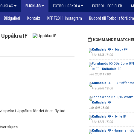
POJKLAG
FLICKLAG
FOTBOLLSSKOLA
FOTBOLL FÖR FLER
M
Bildgalleri
Kontakt
KFF F2011 Instagram
Budord till Fotbollsföräldra
Uppåkra IF
KOMMANDE MATCHE
Kulladals FF
- Hörby FF
Lör 15/8 13:00
Furulunds IK/Dösjöbro IF/
ie FF -
Kulladals FF
Fre 21/8 19:00
Kulladals FF
- FC Staffanst
Fre 28/8 19:00
Landskrona BoIS/IK Wormo
Kulladals FF
Lör 5/9 13:00
 spelar i Uppåkra för det är en flyttad
Kulladals FF
- Hyllie IK
Lör 12/9 15:00
ver skjuts.
Kulladals FF
- Hammenhög