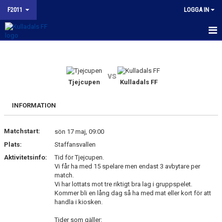
F2011
LOGGA IN
HEM
NYHETER
vs
Tjejcupen
Kulladals FF
KALENDER
INFORMATION
MATCHER
Matchstart:
sön 17 maj, 09:00
TRUPPEN
Plats:
Staffansvallen
BILDGALLERI
Aktivitetsinfo:
Tid för Tjejcupen.
Vi får ha med 15 spelare men endast 3 avbytare per
match.
KONTAKT
Vi har lottats mot tre riktigt bra lag i gruppspelet.
Kommer bli en lång dag så ha med mat eller kort för att
KFF F2011 INSTAGRAM
handla i kiosken.
Tider som gäller:
BUDORD TILL FOTBOLLSFÖRÄLDRAR