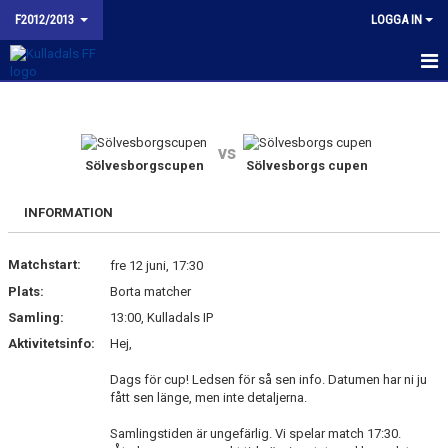
F2012/2013
LOGGA IN
HEM
NYHETER
vs
Sölvesborgscupen
Sölvesborgs cupen
KALENDER
INFORMATION
MATCHER
Matchstart:
fre 12 juni, 17:30
TRUPPEN
Plats:
Borta matcher
BILDGALLERI
Samling:
13:00, Kulladals IP
Aktivitetsinfo:
Hej,
KONTAKT
Dags för cup! Ledsen för så sen info. Datumen har ni ju
fått sen länge, men inte detaljerna.
BUDORD TILL FOTBOLLSFÖRÄLDRAR
Samlingstiden är ungefärlig. Vi spelar match 17:30.