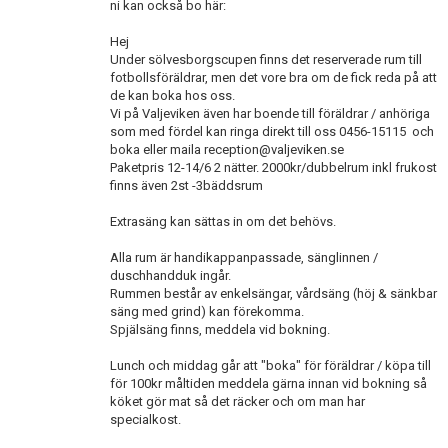
ni kan också bo här:
Hej
Under sölvesborgscupen finns det reserverade rum till
fotbollsföräldrar, men det vore bra om de fick reda på att
de kan boka hos oss.
Vi på Valjeviken även har boende till föräldrar / anhöriga
som med fördel kan ringa direkt till oss 0456-15115 och
boka eller maila reception@valjeviken.se
Paketpris 12-14/6 2 nätter. 2000kr/dubbelrum inkl frukost
finns även 2st -3bäddsrum
Extrasäng kan sättas in om det behövs.
Alla rum är handikappanpassade, sänglinnen /
duschhandduk ingår.
Rummen består av enkelsängar, vårdsäng (höj & sänkbar
säng med grind) kan förekomma.
Spjälsäng finns, meddela vid bokning.
Lunch och middag går att "boka" för föräldrar / köpa till
för 100kr måltiden meddela gärna innan vid bokning så
köket gör mat så det räcker och om man har
specialkost.