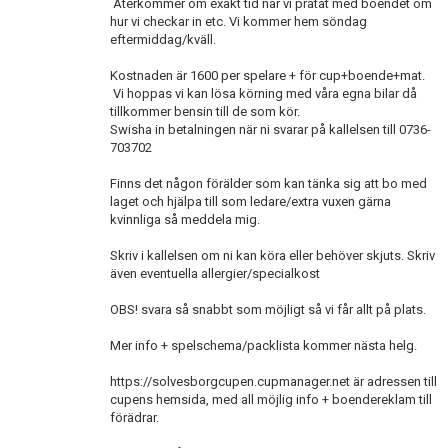
Återkommer om exakt tid när vi pratat med boendet om
hur vi checkar in etc. Vi kommer hem söndag
eftermiddag/kväll.
Kostnaden är 1600 per spelare + för cup+boende+mat.
Vi hoppas vi kan lösa körning med våra egna bilar då
tillkommer bensin till de som kör.
Swisha in betalningen när ni svarar på kallelsen till 0736-
703702
Finns det någon förälder som kan tänka sig att bo med
laget och hjälpa till som ledare/extra vuxen gärna
kvinnliga så meddela mig.
Skriv i kallelsen om ni kan köra eller behöver skjuts. Skriv
även eventuella allergier/specialkost
OBS! svara så snabbt som möjligt så vi får allt på plats.
Mer info + spelschema/packlista kommer nästa helg.
https://solvesborgcupen.cupmanager.net är adressen till
cupens hemsida, med all möjlig info + boendereklam till
förädrar.