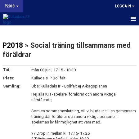
P2018
LOGGA IN
HEM
P2018
» Social träning tillsammans med
NYHETER
föräldrar
KALENDER
Tid:
mån 08 juni, 17:15 - 18:30
MATCHER
Plats:
Kulladals IP Bollfält
TRUPPEN
Samling:
Obs: Kulladals IP - Bollfält ej A-kagsplanen
Hej alla KFF-spelare, föräldrar och andra viktiga
BILDGALLERI
närstående,
Som en sommaravslutning, vill vi bjuda in till en gemensam
KONTAKT
träning där föräldrar och andra viktiga personer i
spelarnas liv får möjlighet att vara med.
BUDORD TILL FOTBOLLSFÖRÄLDRAR
?? Drop in mellan kl. 17.15- 17.25
? Träningen pågår till cirka 18.30