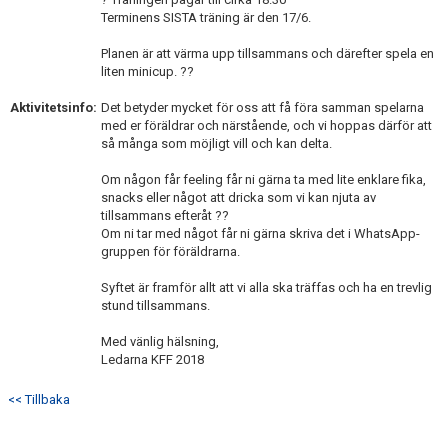
Terminens SISTA träning är den 17/6.
Planen är att värma upp tillsammans och därefter spela en
liten minicup. ??
Aktivitetsinfo:
Det betyder mycket för oss att få föra samman spelarna
med er föräldrar och närstående, och vi hoppas därför att
så många som möjligt vill och kan delta.
Om någon får feeling får ni gärna ta med lite enklare fika,
snacks eller något att dricka som vi kan njuta av
tillsammans efteråt ??
Om ni tar med något får ni gärna skriva det i WhatsApp-
gruppen för föräldrarna.
Syftet är framför allt att vi alla ska träffas och ha en trevlig
stund tillsammans.
Med vänlig hälsning,
Ledarna KFF 2018
<< Tillbaka