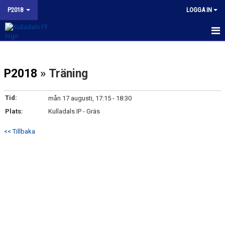
P2018
LOGGA IN
HEM
P2018
» Träning
NYHETER
KALENDER
Tid:
mån 17 augusti, 17:15 - 18:30
Plats:
Kulladals IP - Gräs
MATCHER
<< Tillbaka
TRUPPEN
BILDGALLERI
KONTAKT
BUDORD TILL FOTBOLLSFÖRÄLDRAR