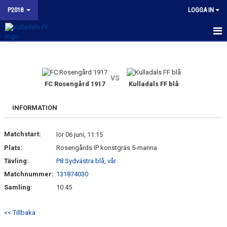
P2018
LOGGA IN
HEM
NYHETER
vs
FC Rosengård 1917
Kulladals FF blå
KALENDER
INFORMATION
MATCHER
Matchstart:
lör 06 juni, 11:15
TRUPPEN
Plats:
Rosengårds IP konstgräs 5-manna
BILDGALLERI
Tävling:
P8 Sydvästra blå, vår
Matchnummer:
131874030
KONTAKT
Samling:
10:45
BUDORD TILL FOTBOLLSFÖRÄLDRAR
<< Tillbaka