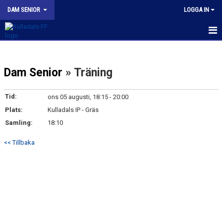
DAM SENIOR
LOGGA IN
HEM
Dam Senior
» Träning
NYHETER
KALENDER
Tid:
ons 05 augusti, 18:15 - 20:00
Plats:
Kulladals IP - Gräs
MATCHER
Samling:
18:10
TRUPPEN
<< Tillbaka
BILDGALLERI
DOKUMENT
KONTAKT
KFF DAM INSTAGRAM