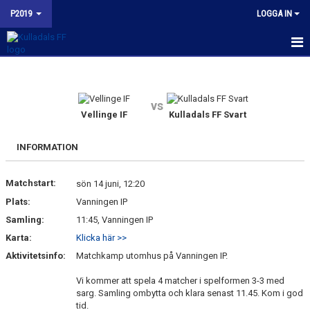
P2019
LOGGA IN
HEM
NYHETER
vs
Vellinge IF
Kulladals FF Svart
KALENDER
INFORMATION
MATCHER
Matchstart:
sön 14 juni, 12:20
TRUPPEN
Plats:
Vanningen IP
BILDGALLERI
Samling:
11:45, Vanningen IP
Karta:
Klicka här >>
KONTAKT
Aktivitetsinfo:
Matchkamp utomhus på Vanningen IP.
BUDORD TILL FOTBOLLSFÖRÄLDRAR
Vi kommer att spela 4 matcher i spelformen 3-3 med
sarg. Samling ombytta och klara senast 11.45. Kom i god
tid.