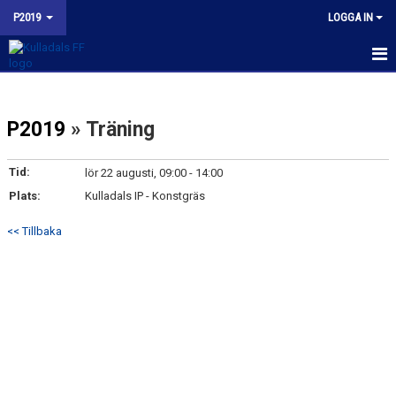
P2019
LOGGA IN
HEM
P2019
» Träning
NYHETER
KALENDER
Tid:
lör 22 augusti, 09:00 - 14:00
Plats:
Kulladals IP - Konstgräs
MATCHER
<< Tillbaka
TRUPPEN
BILDGALLERI
KONTAKT
BUDORD TILL FOTBOLLSFÖRÄLDRAR