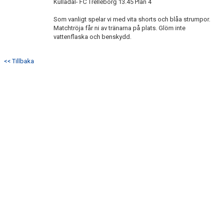
Kulladal- FC Trelleborg 13.45 Plan 4
Som vanligt spelar vi med vita shorts och blåa strumpor.
Matchtröja får ni av tränarna på plats. Glöm inte
vattenflaska och benskydd.
<< Tillbaka