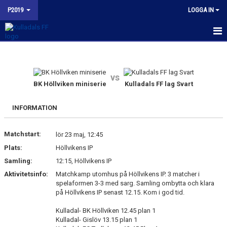
P2019
LOGGA IN
HEM
NYHETER
vs
BK Höllviken miniserie
Kulladals FF lag Svart
KALENDER
INFORMATION
MATCHER
Matchstart:
lör 23 maj, 12:45
TRUPPEN
Plats:
Höllvikens IP
BILDGALLERI
Samling:
12:15, Höllvikens IP
Aktivitetsinfo:
Matchkamp utomhus på Höllvikens IP. 3 matcher i
KONTAKT
spelaformen 3-3 med sarg. Samling ombytta och klara
på Höllvikens IP senast 12.15. Kom i god tid.
BUDORD TILL FOTBOLLSFÖRÄLDRAR
Kulladal- BK Höllviken 12.45 plan 1
Kulladal- Gislöv 13.15 plan 1