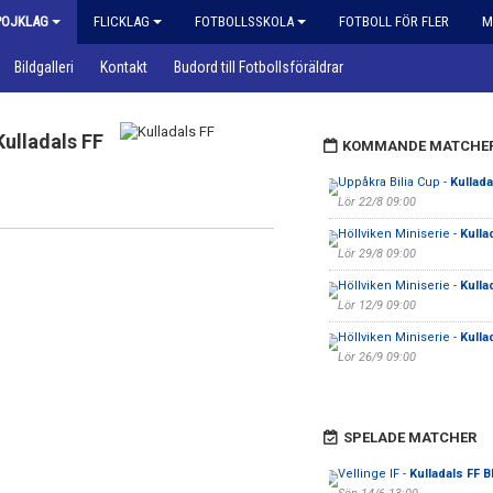
POJKLAG
FLICKLAG
FOTBOLLSSKOLA
FOTBOLL FÖR FLER
M
Bildgalleri
Kontakt
Budord till Fotbollsföräldrar
Kulladals FF
KOMMANDE MATCHE
Uppåkra Bilia Cup -
Kullada
Lör 22/8 09:00
Höllviken Miniserie -
Kulla
Lör 29/8 09:00
Höllviken Miniserie -
Kulla
Lör 12/9 09:00
Höllviken Miniserie -
Kulla
Lör 26/9 09:00
SPELADE MATCHER
Vellinge IF -
Kulladals FF B