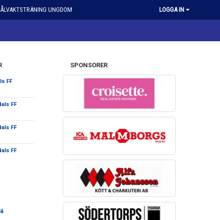
ÅLVAKTSTRÄNING UNGDOM
LOGGA IN
R
SPONSORER
ls FF
dals FF
dals FF
dals FF
lå