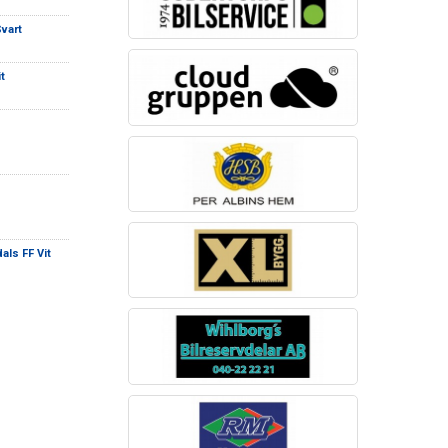
Svart
t
dals FF Vit