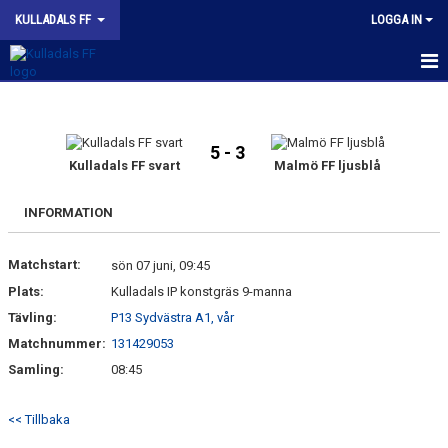
KULLADALS FF
LOGGA IN
HEM
OM KLUBBEN
5 - 3
Kulladals FF svart
Malmö FF ljusblå
KONTAKT
INFORMATION
INFORMATION MED POLICY
Matchstart:
sön 07 juni, 09:45
DOKUMENT
Plats:
Kulladals IP konstgräs 9-manna
Tävling:
BILDGALLERI
P13 Sydvästra A1, vår
Matchnummer:
131429053
MATCHER
Samling:
08:45
INBETALNING
<< Tillbaka
PROFILKLÄDER