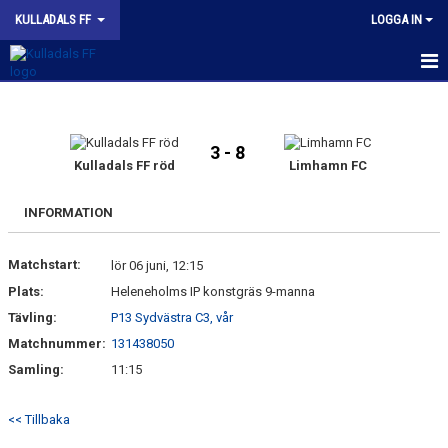
KULLADALS FF
LOGGA IN
HEM
OM KLUBBEN
3 - 8
Kulladals FF röd
Limhamn FC
KONTAKT
INFORMATION
INFORMATION MED POLICY
Matchstart:
lör 06 juni, 12:15
DOKUMENT
Plats:
Heleneholms IP konstgräs 9-manna
Tävling:
BILDGALLERI
P13 Sydvästra C3, vår
Matchnummer:
131438050
MATCHER
Samling:
11:15
INBETALNING
<< Tillbaka
PROFILKLÄDER