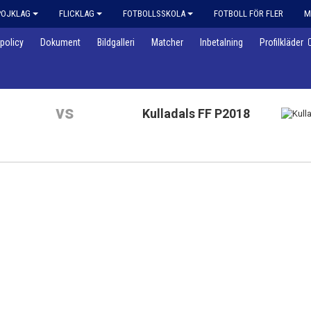
POJKLAG
FLICKLAG
FOTBOLLSSKOLA
FOTBOLL FÖR FLER
M
policy
Dokument
Bildgalleri
Matcher
Inbetalning
Profilkläder
vs
Kulladals FF P2018