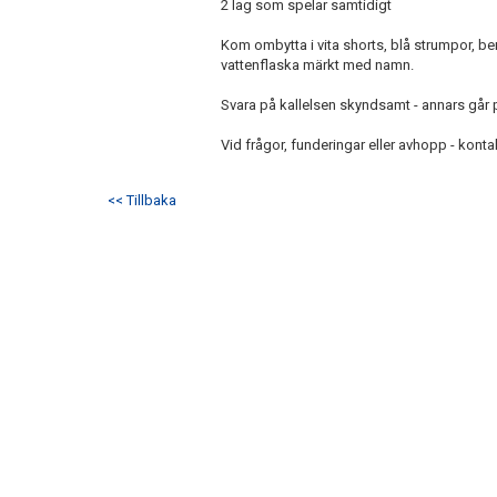
2 lag som spelar samtidigt
Kom ombytta i vita shorts, blå strumpor, be
vattenflaska märkt med namn.
Svara på kallelsen skyndsamt - annars går pla
Vid frågor, funderingar eller avhopp - kon
<< Tillbaka