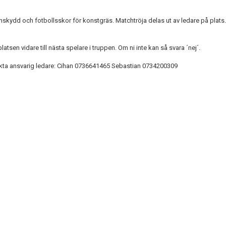
nskydd och fotbollsskor för konstgräs. Matchtröja delas ut av ledare på plats
tsen vidare till nästa spelare i truppen. Om ni inte kan så svara ´nej´.
takta ansvarig ledare: Cihan 0736641465 Sebastian 0734200309