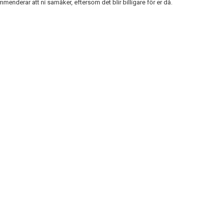
ommenderar att ni samåker, eftersom det blir billigare för er då.