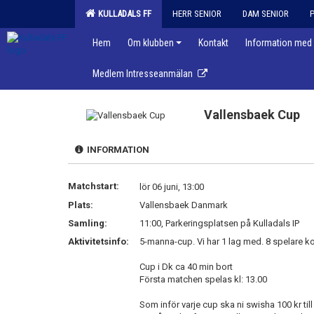
KULLADALS FF
HERR SENIOR
DAM SENIOR
Hem
Om klubben
Kontakt
Information med 
Medlem Intresseanmälan
Vallensbaek Cup
INFORMATION
Matchstart:
lör 06 juni, 13:00
Plats:
Vallensbaek Danmark
Samling:
11:00, Parkeringsplatsen på Kulladals IP
Aktivitetsinfo:
5-manna-cup. Vi har 1 lag med. 8 spelare k
Cup i Dk ca 40 min bort
Första matchen spelas kl: 13.00
Som inför varje cup ska ni swisha 100 kr til