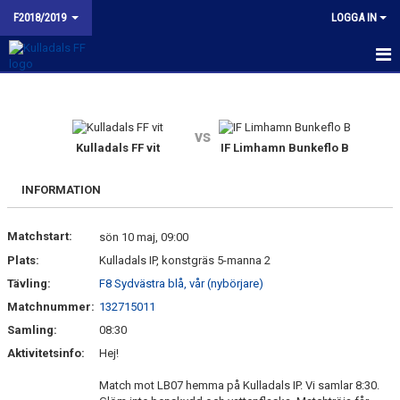
F2018/2019
LOGGA IN
HEM
NYHETER
vs
Kulladals FF vit
IF Limhamn Bunkeflo B
KALENDER
INFORMATION
MATCHER
Matchstart:
sön 10 maj, 09:00
TRUPPEN
Plats:
Kulladals IP, konstgräs 5-manna 2
BILDGALLERI
Tävling:
F8 Sydvästra blå, vår (nybörjare)
Matchnummer:
132715011
DOKUMENT
Samling:
08:30
Aktivitetsinfo:
Hej!
KONTAKT
Match mot LB07 hemma på Kulladals IP. Vi samlar 8:30.
BUDORD TILL FOTBOLLSFÖRÄLDRAR