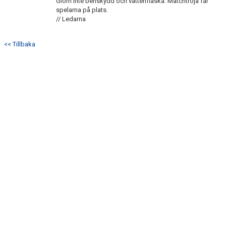
Glöm inte benskydd och vattenflaska. Matchtröja får
spelarna på plats.
// Ledarna
<< Tillbaka