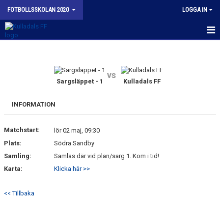
FOTBOLLSSKOLAN 2020
LOGGA IN
HEM
NYHETER
vs
Sargsläppet - 1
Kulladals FF
KALENDER
INFORMATION
MATCHER
Matchstart:
lör 02 maj, 09:30
TRUPPEN
Plats:
Södra Sandby
BILDGALLERI
Samling:
Samlas där vid plan/sarg 1. Kom i tid!
Karta:
Klicka här >>
DOKUMENT
<< Tillbaka
KONTAKT
BUDORD TILL FOTBOLLSFÖRÄLDRAR