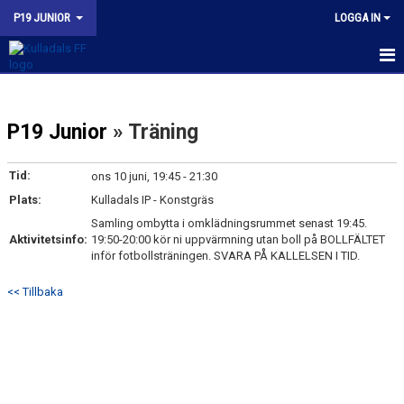
P19 JUNIOR
LOGGA IN
HEM
P19 Junior
» Träning
NYHETER
KALENDER
Tid:
ons 10 juni, 19:45 - 21:30
Plats:
Kulladals IP - Konstgräs
MATCHER
Samling ombytta i omklädningsrummet senast 19:45.
Aktivitetsinfo:
19:50-20:00 kör ni uppvärmning utan boll på BOLLFÄLTET
TRUPPEN
inför fotbollsträningen. SVARA PÅ KALLELSEN I TID.
BILDGALLERI
<< Tillbaka
DOKUMENT
KONTAKT
KFF P19 INSTAGRAM