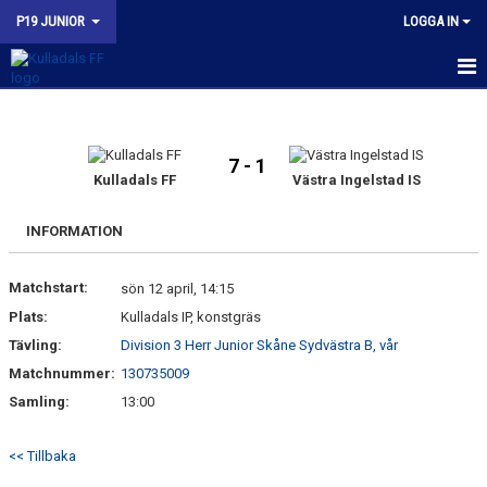
P19 JUNIOR
LOGGA IN
HEM
NYHETER
7 - 1
Kulladals FF
Västra Ingelstad IS
KALENDER
INFORMATION
MATCHER
Matchstart:
sön 12 april, 14:15
TRUPPEN
Plats:
Kulladals IP, konstgräs
BILDGALLERI
Tävling:
Division 3 Herr Junior Skåne Sydvästra B, vår
Matchnummer:
130735009
DOKUMENT
Samling:
13:00
KONTAKT
<< Tillbaka
KFF P19 INSTAGRAM