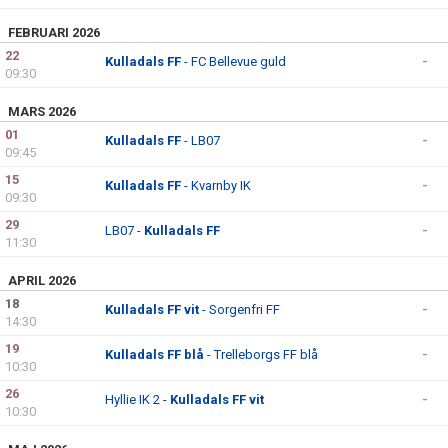
FEBRUARI 2026
22
Kulladals FF
- FC Bellevue guld
-
09:30
MARS 2026
01
Kulladals FF
- LB07
-
09:45
15
Kulladals FF
- Kvarnby IK
-
09:30
29
LB07 -
Kulladals FF
-
11:30
APRIL 2026
18
Kulladals FF vit
- Sorgenfri FF
-
14:30
19
Kulladals FF blå
- Trelleborgs FF blå
-
10:30
26
Hyllie IK 2 -
Kulladals FF vit
-
10:30