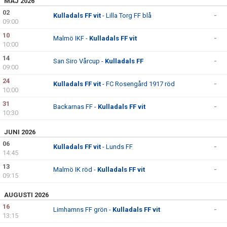
MAJ 2026
02
Kulladals FF vit
- Lilla Torg FF blå
-
09:00
10
Malmö IKF -
Kulladals FF vit
-
10:00
14
San Siro Vårcup -
Kulladals FF
-
09:00
24
Kulladals FF vit
- FC Rosengård 1917 röd
-
10:00
31
Backarnas FF -
Kulladals FF vit
-
10:30
JUNI 2026
06
Kulladals FF vit
- Lunds FF
-
14:45
13
Malmö IK röd -
Kulladals FF vit
-
09:15
AUGUSTI 2026
16
Limhamns FF grön -
Kulladals FF vit
-
13:15