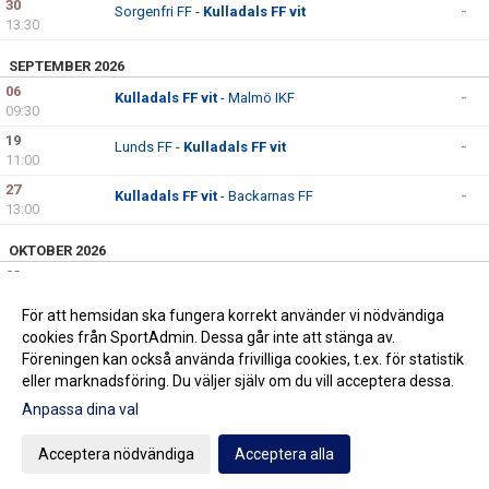
30
Sorgenfri FF -
Kulladals FF vit
-
13:30
SEPTEMBER 2026
06
Kulladals FF vit
- Malmö IKF
-
09:30
19
Lunds FF -
Kulladals FF vit
-
11:00
27
Kulladals FF vit
- Backarnas FF
-
13:00
OKTOBER 2026
03
Fortuna FF -
Kulladals FF vit
-
12:00
För att hemsidan ska fungera korrekt använder vi nödvändiga
10
Kulladals FF vit
- Lunds BOIS blå
-
cookies från SportAdmin. Dessa går inte att stänga av.
14:45
Föreningen kan också använda frivilliga cookies, t.ex. för statistik
eller marknadsföring. Du väljer själv om du vill acceptera dessa.
Anpassa dina val
Cookie-inställningar
Gå till Webbversion
Acceptera nödvändiga
Acceptera alla