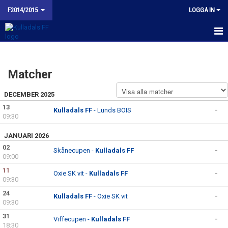
F2014/2015
LOGGA IN
HEM
Matcher
NYHETER
DECEMBER 2025
KALENDER
13
Kulladals FF
- Lunds BOIS
-
09:30
MATCHER
JANUARI 2026
TRUPPEN
02
Skånecupen -
Kulladals FF
-
09:00
BILDGALLERI
11
Oxie SK vit -
Kulladals FF
-
09:30
KONTAKT
24
Kulladals FF
- Oxie SK vit
-
09:30
BUDORD TILL FOTBOLLSFÖRÄLDRAR
31
Viffecupen -
Kulladals FF
-
18:30