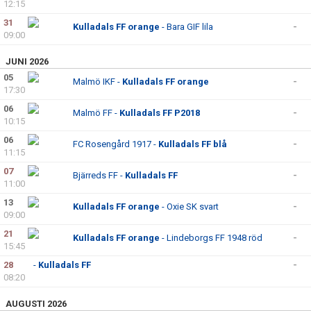
12:15
31
Kulladals FF orange
- Bara GIF lila
-
09:00
JUNI 2026
05
Malmö IKF -
Kulladals FF orange
-
17:30
06
Malmö FF -
Kulladals FF P2018
-
10:15
06
FC Rosengård 1917 -
Kulladals FF blå
-
11:15
07
Bjärreds FF -
Kulladals FF
-
11:00
13
Kulladals FF orange
- Oxie SK svart
-
09:00
21
Kulladals FF orange
- Lindeborgs FF 1948 röd
-
15:45
28
-
Kulladals FF
-
08:20
AUGUSTI 2026