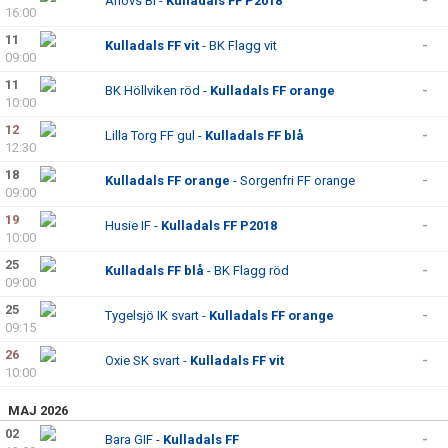
Arlövs BI -
Kulladals FF P2018
-
16:00
11
Kulladals FF vit
- BK Flagg vit
-
09:00
11
BK Höllviken röd -
Kulladals FF orange
-
10:00
12
Lilla Torg FF gul -
Kulladals FF blå
-
12:30
18
Kulladals FF orange
- Sorgenfri FF orange
-
09:00
19
Husie IF -
Kulladals FF P2018
-
10:00
25
Kulladals FF blå
- BK Flagg röd
-
09:00
25
Tygelsjö IK svart -
Kulladals FF orange
-
09:15
26
Oxie SK svart -
Kulladals FF vit
-
10:00
MAJ 2026
02
Bara GIF -
Kulladals FF
-