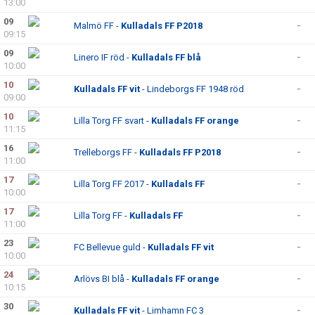
13:00
09
Malmö FF -
Kulladals FF P2018
-
09:15
09
Linero IF röd -
Kulladals FF blå
-
10:00
10
Kulladals FF vit
- Lindeborgs FF 1948 röd
-
09:00
10
Lilla Torg FF svart -
Kulladals FF orange
-
11:15
16
Trelleborgs FF -
Kulladals FF P2018
-
11:00
17
Lilla Torg FF 2017 -
Kulladals FF
-
10:00
17
Lilla Torg FF -
Kulladals FF
-
11:00
23
FC Bellevue guld -
Kulladals FF vit
-
10:00
24
Arlövs BI blå -
Kulladals FF orange
-
10:15
30
Kulladals FF vit
- Limhamn FC 3
-