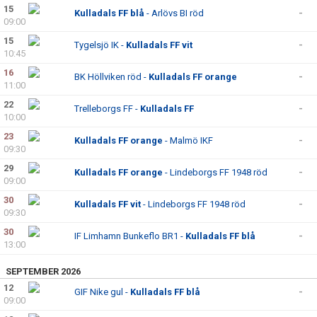
15
Kulladals FF blå
- Arlövs BI röd
-
09:00
15
Tygelsjö IK -
Kulladals FF vit
-
10:45
16
BK Höllviken röd -
Kulladals FF orange
-
11:00
22
Trelleborgs FF -
Kulladals FF
-
10:00
23
Kulladals FF orange
- Malmö IKF
-
09:30
29
Kulladals FF orange
- Lindeborgs FF 1948 röd
-
09:00
30
Kulladals FF vit
- Lindeborgs FF 1948 röd
-
09:30
30
IF Limhamn Bunkeflo BR1 -
Kulladals FF blå
-
13:00
SEPTEMBER 2026
12
GIF Nike gul -
Kulladals FF blå
-
09:00