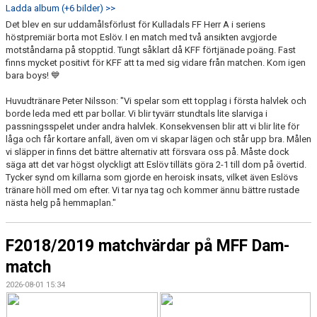
Ladda album (+6 bilder) >>
Det blev en sur uddamålsförlust för Kulladals FF Herr A i seriens
KFF FACEBOOK
höstpremiär borta mot Eslöv. I en match med två ansikten avgjorde
motståndarna på stopptid. Tungt såklart då KFF förtjänade poäng. Fast
KFF INSTAGRAM
finns mycket positivt för KFF att ta med sig vidare från matchen. Kom igen
bara boys! 💙
MEDLEM INTRESSEANMÄLAN
Huvudtränare Peter Nilsson: "Vi spelar som ett topplag i första halvlek och
borde leda med ett par bollar. Vi blir tyvärr stundtals lite slarviga i
passningsspelet under andra halvlek. Konsekvensen blir att vi blir lite för
låga och får kortare anfall, även om vi skapar lägen och står upp bra. Målen
vi släpper in finns det bättre alternativ att försvara oss på. Måste dock
säga att det var högst olyckligt att Eslöv tilläts göra 2-1 till dom på övertid.
Tycker synd om killarna som gjorde en heroisk insats, vilket även Eslövs
tränare höll med om efter. Vi tar nya tag och kommer ännu bättre rustade
nästa helg på hemmaplan."
F2018/2019 matchvärdar på MFF Dam-
match
2026-08-01 15:34