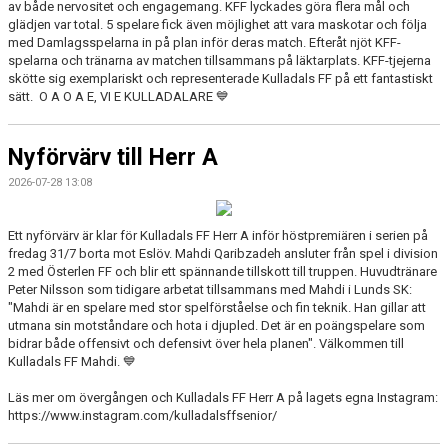
av både nervositet och engagemang. KFF lyckades göra flera mål och
glädjen var total. 5 spelare fick även möjlighet att vara maskotar och följa
med Damlagsspelarna in på plan inför deras match. Efteråt njöt KFF-
spelarna och tränarna av matchen tillsammans på läktarplats. KFF-tjejerna
skötte sig exemplariskt och representerade Kulladals FF på ett fantastiskt
sätt. O A O A E, VI E KULLADALARE 💙
Nyförvärv till Herr A
2026-07-28 13:08
Ett nyförvärv är klar för Kulladals FF Herr A inför höstpremiären i serien på
fredag 31/7 borta mot Eslöv. Mahdi Qaribzadeh ansluter från spel i division
2 med Österlen FF och blir ett spännande tillskott till truppen. Huvudtränare
Peter Nilsson som tidigare arbetat tillsammans med Mahdi i Lunds SK:
"Mahdi är en spelare med stor spelförståelse och fin teknik. Han gillar att
utmana sin motståndare och hota i djupled. Det är en poängspelare som
bidrar både offensivt och defensivt över hela planen". Välkommen till
Kulladals FF Mahdi. 💙
Läs mer om övergången och Kulladals FF Herr A på lagets egna Instagram:
https://www.instagram.com/kulladalsffsenior/