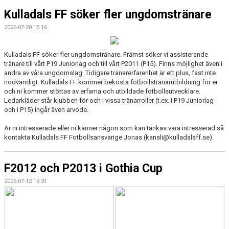
Kulladals FF söker fler ungdomstränare
2026-07-20 15:16
Kulladals FF söker fler ungdomstränare. Främst söker vi assisterande
tränare till vårt P19 Juniorlag och till vårt P2011 (P15). Finns möjlighet även i
andra av våra ungdomslag. Tidigare tränarerfarenhet är ett plus, fast inte
nödvändigt. Kulladals FF kommer bekosta fotbollstränarutbildning för er
och ni kommer stöttas av erfarna och utbildade fotbollsutvecklare.
Ledarkläder står klubben för och i vissa tränarroller (t.ex. i P19 Juniorlag
och i P15) ingår även arvode.
Är ni intresserade eller ni känner någon som kan tänkas vara intresserad så
kontakta Kulladals FF Fotbollsansvarige Jonas (kansli@kulladalsff.se).
F2012 och P2013 i Gothia Cup
2026-07-12 19:31