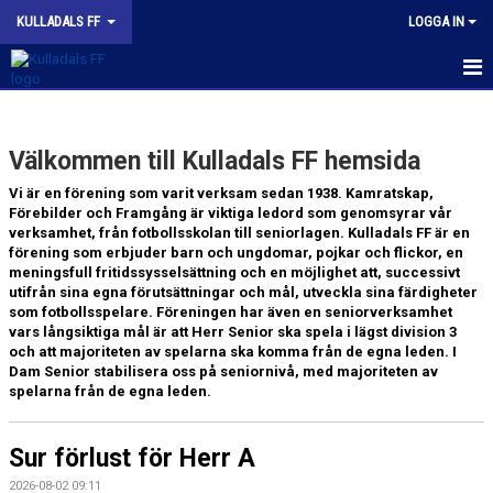
KULLADALS FF
LOGGA IN
HEM
Välkommen till Kulladals FF hemsida
OM KLUBBEN
Vi är en förening som varit verksam sedan 1938. Kamratskap,
KONTAKT
Förebilder och Framgång är viktiga ledord som genomsyrar vår
verksamhet, från fotbollsskolan till seniorlagen. Kulladals FF är en
förening som erbjuder barn och ungdomar, pojkar och flickor, en
INFORMATION MED POLICY
meningsfull fritidssysselsättning och en möjlighet att, successivt
utifrån sina egna förutsättningar och mål, utveckla sina färdigheter
DOKUMENT
som fotbollsspelare. Föreningen har även en seniorverksamhet
vars långsiktiga mål är att Herr Senior ska spela i lägst division 3
BILDGALLERI
och att majoriteten av spelarna ska komma från de egna leden. I
Dam Senior stabilisera oss på seniornivå, med majoriteten av
spelarna från de egna leden.
MATCHER
INBETALNING
Sur förlust för Herr A
2026-08-02 09:11
PROFILKLÄDER