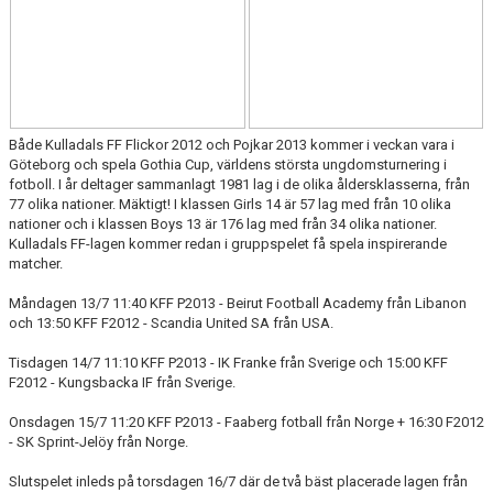
Både Kulladals FF Flickor 2012 och Pojkar 2013 kommer i veckan vara i
Göteborg och spela Gothia Cup, världens största ungdomsturnering i
fotboll. I år deltager sammanlagt 1981 lag i de olika åldersklasserna, från
77 olika nationer. Mäktigt! I klassen Girls 14 är 57 lag med från 10 olika
nationer och i klassen Boys 13 är 176 lag med från 34 olika nationer.
Kulladals FF-lagen kommer redan i gruppspelet få spela inspirerande
matcher.
Måndagen 13/7 11:40 KFF P2013 - Beirut Football Academy från Libanon
och 13:50 KFF F2012 - Scandia United SA från USA.
Tisdagen 14/7 11:10 KFF P2013 - IK Franke från Sverige och 15:00 KFF
F2012 - Kungsbacka IF från Sverige.
Onsdagen 15/7 11:20 KFF P2013 - Faaberg fotball från Norge + 16:30 F2012
- SK Sprint-Jelöy från Norge.
Slutspelet inleds på torsdagen 16/7 där de två bäst placerade lagen från