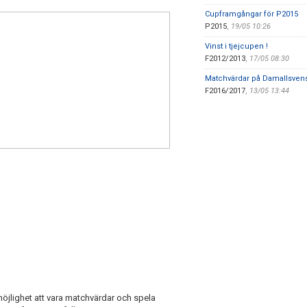
Cupframgångar för P2015
P2015
,
19/05 10:26
Vinst i tjejcupen !
F2012/2013
,
17/05 08:30
Matchvärdar på Damallsven
F2016/2017
,
13/05 13:44
öjlighet att vara matchvärdar och spela