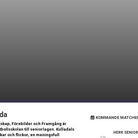
ida
KOMMANDE MATCHE
tskap, Förebilder och Framgång är
ollsskolan till seniorlagen. Kulladals
HERR SENIOR
ar och flickor, en meningsfull