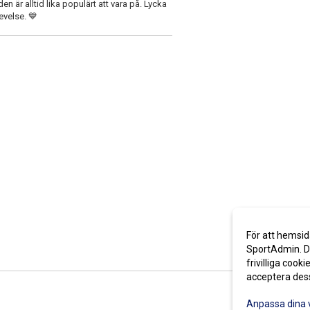
är alltid lika populärt att vara på. Lycka
levelse. 💙
För att hemsid
SportAdmin. De
frivilliga cooki
acceptera des
Anpassa dina 