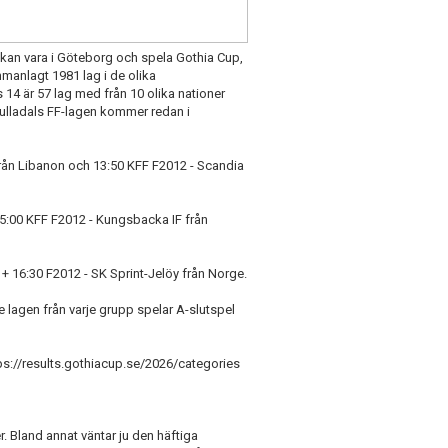
kan vara i Göteborg och spela Gothia Cup,
mmanlagt 1981 lag i de olika
ls 14 är 57 lag med från 10 olika nationer
 Kulladals FF-lagen kommer redan i
rån Libanon och 13:50 KFF F2012 - Scandia
15:00 KFF F2012 - Kungsbacka IF från
+ 16:30 F2012 - SK Sprint-Jelöy från Norge.
 lagen från varje grupp spelar A-slutspel
ps://results.gothiacup.se/2026/categories
. Bland annat väntar ju den häftiga