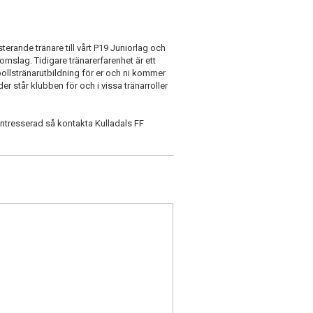
erande tränare till vårt P19 Juniorlag och
domslag. Tidigare tränarerfarenhet är ett
ollstränarutbildning för er och ni kommer
er står klubben för och i vissa tränarroller
intresserad så kontakta Kulladals FF