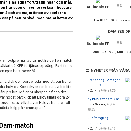
tifrån sina egna förutsättningar och mål,
vs
Kulladals FF
ngen har även en seniorverksamhet vars
sion 3 och att majoriteten av spelarna
a oss på seniornivå, med majoriteten av
Lör 8/8 13:00, Kulladals
DAM SENIOR
vs
Kulladals FF
Ons 12/8 19:00, Kulladals
iens höstpremiär borta mot Eslöv. I en match
åklart då KFF förtjänade poäng. Fast finns
NYHETER FRÅN VÅRA
Kom igen bara boys! 💙
Bronspeng i Amager
a halvlek och borde leda med ett par bollar.
Junior Cup
ra halvlek. Konsekvensen blir att vi blir lite
P2014
,
29/06 21:26
år upp bra. Målen vi släpper in finns det
ar högst olyckligt att Eslöv tilläts göra 2-1
Ny huvudtränare klar
isk insats, vilket även Eslövs tränare höll
Herr Senior
,
23/06
e nästa helg på hemmaplan."
10:23
Cupframgång i
Danmark
 Dam-match
P2017
,
08/06 13:11