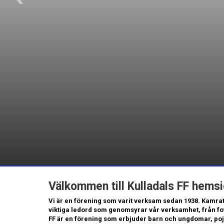
Välkommen till Kulladals FF hems
Vi är en förening som varit verksam sedan 1938. Kamra
viktiga ledord som genomsyrar vår verksamhet, från fotb
FF är en förening som erbjuder barn och ungdomar, pojk