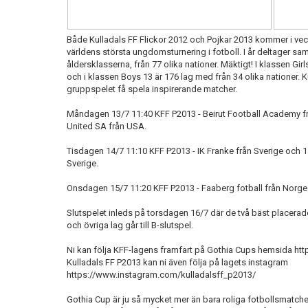
Både Kulladals FF Flickor 2012 och Pojkar 2013 kommer i vec
världens största ungdomsturnering i fotboll. I år deltager sa
åldersklasserna, från 77 olika nationer. Mäktigt! I klassen Gir
och i klassen Boys 13 är 176 lag med från 34 olika nationer.
gruppspelet få spela inspirerande matcher.
Måndagen 13/7 11:40 KFF P2013 - Beirut Football Academy f
United SA från USA.
Tisdagen 14/7 11:10 KFF P2013 - IK Franke från Sverige och 
Sverige.
Onsdagen 15/7 11:20 KFF P2013 - Faaberg fotball från Norge 
Slutspelet inleds på torsdagen 16/7 där de två bäst placerade
och övriga lag går till B-slutspel.
Ni kan följa KFF-lagens framfart på Gothia Cups hemsida htt
Kulladals FF P2013 kan ni även följa på lagets instagram
https://www.instagram.com/kulladalsff_p2013/
Gothia Cup är ju så mycket mer än bara roliga fotbollsmatcher