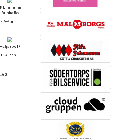
IF Limhamn
Bunkeflo
 IP A-Plan
Häljarps IF
 IP A-Plan
 LAG