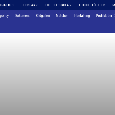
POJKLAG
FLICKLAG
FOTBOLLSSKOLA
FOTBOLL FÖR FLER
M
policy
Dokument
Bildgalleri
Matcher
Inbetalning
Profilkläder