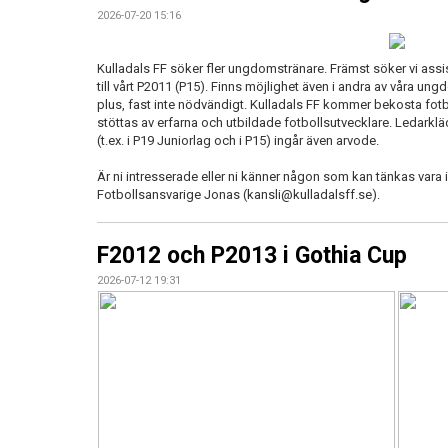
2026-07-20 15:16
Kulladals FF söker fler ungdomstränare. Främst söker vi assist
till vårt P2011 (P15). Finns möjlighet även i andra av våra ung
plus, fast inte nödvändigt. Kulladals FF kommer bekosta fotb
stöttas av erfarna och utbildade fotbollsutvecklare. Ledarkläd
(t.ex. i P19 Juniorlag och i P15) ingår även arvode.
Är ni intresserade eller ni känner någon som kan tänkas vara 
Fotbollsansvarige Jonas (kansli@kulladalsff.se).
F2012 och P2013 i Gothia Cup
2026-07-12 19:31