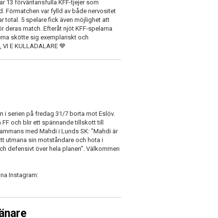
r 13 förväntansfulla KFF-tjejer som
. Förmatchen var fylld av både nervositet
total. 5 spelare fick även möjlighet att
r deras match. Efteråt njöt KFF-spelarna
erna skötte sig exemplariskt och
A E, VI E KULLADALARE 💙
en i serien på fredag 31/7 borta mot Eslöv.
F och blir ett spännande tillskott till
llsammans med Mahdi i Lunds SK: "Mahdi är
 att utmana sin motståndare och hota i
och defensivt över hela planen". Välkommen
gna Instagram:
ränare