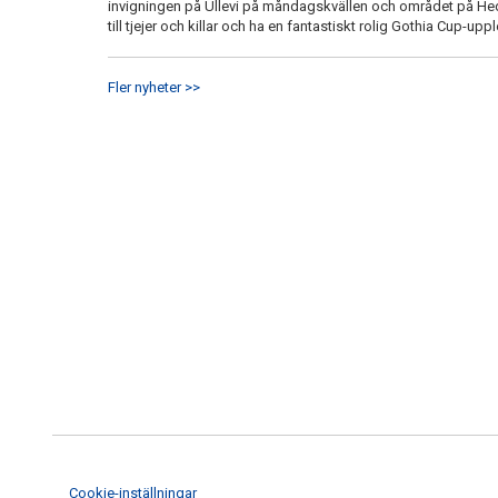
invigningen på Ullevi på måndagskvällen och området på Heden 
till tjejer och killar och ha en fantastiskt rolig Gothia Cup-upp
Fler nyheter >>
Cookie-inställningar