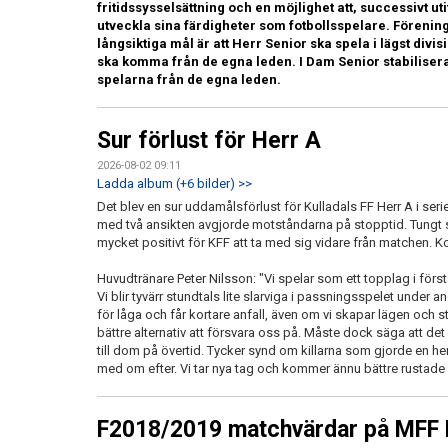
fritidssysselsättning och en möjlighet att, successivt u
utveckla sina färdigheter som fotbollsspelare. Föreni
långsiktiga mål är att Herr Senior ska spela i lägst divi
ska komma från de egna leden. I Dam Senior stabiliser
spelarna från de egna leden.
Sur förlust för Herr A
2026-08-02 09:11
Ladda album (+6 bilder) >>
Det blev en sur uddamålsförlust för Kulladals FF Herr A i ser
med två ansikten avgjorde motståndarna på stopptid. Tungt s
mycket positivt för KFF att ta med sig vidare från matchen. 
Huvudtränare Peter Nilsson: "Vi spelar som ett topplag i först
Vi blir tyvärr stundtals lite slarviga i passningsspelet under and
för låga och får kortare anfall, även om vi skapar lägen och st
bättre alternativ att försvara oss på. Måste dock säga att det v
till dom på övertid. Tycker synd om killarna som gjorde en hero
med om efter. Vi tar nya tag och kommer ännu bättre rustad
F2018/2019 matchvärdar på MFF