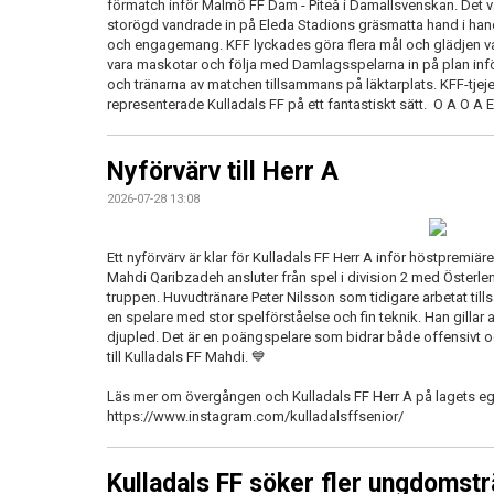
förmatch inför Malmö FF Dam - Piteå i Damallsvenskan. Det va
storögd vandrade in på Eleda Stadions gräsmatta hand i hand
och engagemang. KFF lyckades göra flera mål och glädjen var 
vara maskotar och följa med Damlagsspelarna in på plan infö
och tränarna av matchen tillsammans på läktarplats. KFF-tjej
representerade Kulladals FF på ett fantastiskt sätt. O A O 
Nyförvärv till Herr A
2026-07-28 13:08
Ett nyförvärv är klar för Kulladals FF Herr A inför höstpremiär
Mahdi Qaribzadeh ansluter från spel i division 2 med Österlen F
truppen. Huvudtränare Peter Nilsson som tidigare arbetat ti
en spelare med stor spelförståelse och fin teknik. Han gillar
djupled. Det är en poängspelare som bidrar både offensivt 
till Kulladals FF Mahdi. 💙
Läs mer om övergången och Kulladals FF Herr A på lagets e
https://www.instagram.com/kulladalsffsenior/
Kulladals FF söker fler ungdomst