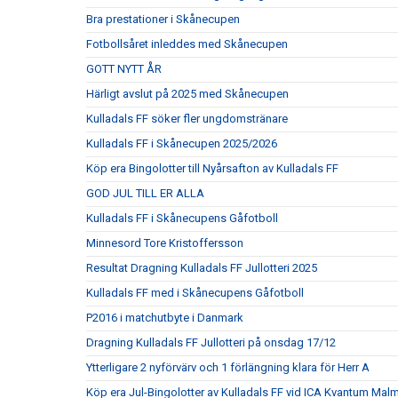
Bra prestationer i Skånecupen
Fotbollsåret inleddes med Skånecupen
GOTT NYTT ÅR
Härligt avslut på 2025 med Skånecupen
Kulladals FF söker fler ungdomstränare
Kulladals FF i Skånecupen 2025/2026
Köp era Bingolotter till Nyårsafton av Kulladals FF
GOD JUL TILL ER ALLA
Kulladals FF i Skånecupens Gåfotboll
Minnesord Tore Kristoffersson
Resultat Dragning Kulladals FF Jullotteri 2025
Kulladals FF med i Skånecupens Gåfotboll
P2016 i matchutbyte i Danmark
Dragning Kulladals FF Jullotteri på onsdag 17/12
Ytterligare 2 nyförvärv och 1 förlängning klara för Herr A
Köp era Jul-Bingolotter av Kulladals FF vid ICA Kvantum Mal