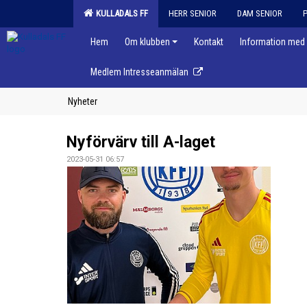
KULLADALS FF
HERR SENIOR
DAM SENIOR
Hem
Om klubben
Kontakt
Information med 
Medlem Intresseanmälan
Nyheter
Nyförvärv till A-laget
2023-05-31 06:57