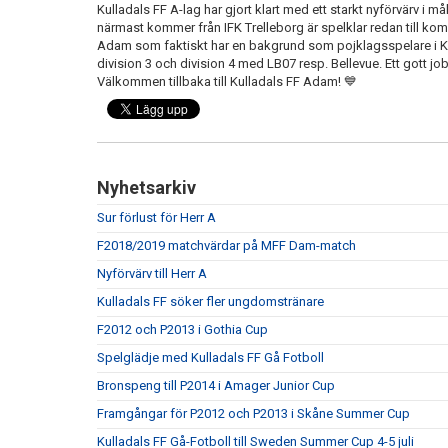
Kulladals FF A-lag har gjort klart med ett starkt nyförvärv
närmast kommer från IFK Trelleborg är spelklar redan till k
Adam som faktiskt har en bakgrund som pojklagsspelare i Kul
division 3 och division 4 med LB07 resp. Bellevue. Ett gott j
Välkommen tillbaka till Kulladals FF Adam! 💙
Nyhetsarkiv
Sur förlust för Herr A
F2018/2019 matchvärdar på MFF Dam-match
Nyförvärv till Herr A
Kulladals FF söker fler ungdomstränare
F2012 och P2013 i Gothia Cup
Spelglädje med Kulladals FF Gå Fotboll
Bronspeng till P2014 i Amager Junior Cup
Framgångar för P2012 och P2013 i Skåne Summer Cup
Kulladals FF Gå-Fotboll till Sweden Summer Cup 4-5 juli