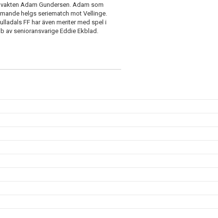
 i målvakten Adam Gundersen. Adam som
ommande helgs seriematch mot Vellinge.
ladals FF har även meriter med spel i
obb av senioransvarige Eddie Ekblad.