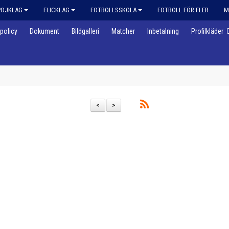
POJKLAG
FLICKLAG
FOTBOLLSSKOLA
FOTBOLL FÖR FLER
M
policy
Dokument
Bildgalleri
Matcher
Inbetalning
Profilkläder
<
>