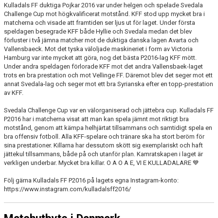
Kulladals FF duktiga Pojkar 2016 var under helgen och spelade Svedala
Challenge Cup mot högkvalificerat motstånd. KFF stod upp mycket bra i
matcherna och visade att framtiden ser ljus ut för laget. Under första
speldagen besegrade KFF både Hyllie och Svedala medan det blev
förluster i två jämna matcher mot de duktiga danska lagen Avarta och
Vallensbaeck. Mot det tyska väloljade maskineriet i form av Victoria
Hamburg var inte mycket att göra, nog det bästa P2016-lag KFF mött.
Under andra speldagen förlorade KFF mot det andra Vallensbaek-laget
trots en bra prestation och mot Vellinge FF. Däremot blev det seger mot ett
annat Svedala-lag och seger mot ett bra Syrianska efter en topp-prestation
av KFF.
Svedala Challenge Cup var en välorganiserad och jättebra cup. Kulladals FF
P2016 har i matcherna visat att man kan spela jämnt mot riktigt bra
motstånd, genom att kämpa helhjärtat tillsammans och samtidigt spela en
bra offensiv fotboll. Alla KFF-spelare och tränare ska ha stort beröm för
sina prestationer. Killarna har dessutom skött sig exemplariskt och haft
jättekul tillsammans, både på och utanför plan. Kamratskapen i laget är
verkligen underbar. Mycket bra killar. O A O A E, VI E KULLADALARE 💙
Följ gärna Kulladals FF P2016 på lagets egna Instagram-konto:
https://www.instagram.com/kulladalsff2016/