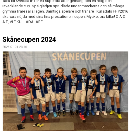
Tack till Svedala IF för ett superbra arrangemang och en rolig och
utvecklande cup. Spelglädjen sprudlade under matcherna och så många
grymma lirare i alla lagen. Samtliga spelare och tränare i Kulladals FF P2016
ska vara nöjda med sina fina prestationer i cupen. Mycket bra killar! O A O
A E, VI E KULLADALARE
Skånecupen 2024
2025-01-01 23:46