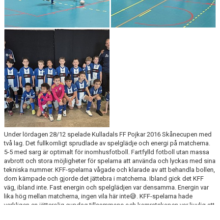
Under lördagen 28/12 spelade Kulladals FF Pojkar 2016 Skånecupen med
två lag. Det fullkomligt sprudlade av spelglädje och energi på matcherna.
5-5 med sarg är optimalt för inomhusfotboll. Fartfylld fotboll utan massa
avbrott och stora möjligheter för spelarna att använda och lyckas med sina
tekniska nummer. KFF-spelarna vågade och klarade av att behandla bollen,
dom kämpade och gjorde det jättebra i matcherna. Ibland gick det KFF
väg, ibland inte. Fast energin och spelglädjen var densamma. Energin var
lika hög mellan matcherna, ingen vila här inte😅. KFF-spelarna hade
verkligen en jätterolig cupdag tillsammans och kamratskapen var ljuvlig att
skåda. Mycket bra killar! O A O A E, VI E KULLADALARE 💙