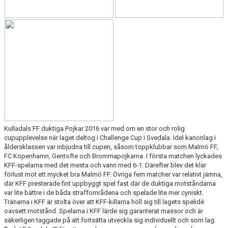
Kulladals FF duktiga Pojkar 2016 var med om en stor och rolig
cupupplevelse när laget deltog i Challenge Cup i Svedala. Idel kanonlag i
åldersklassen var inbjudna till cupen, såsom toppklubbar som Malmö FF,
FC Köpenhamn, Gentofte och Brommapojkarna. I första matchen lyckades
KFF-spelarna med det mesta och vann med 6-1. Därefter blev det klar
förlust mot ett mycket bra Malmö FF. Övriga fem matcher var relativt jämna,
där KFF presterade fint uppbyggt spel fast där de duktiga motståndarna
var lite bättre i de båda straffområdena och spelade lite mer cyniskt.
Tränarna i KFF är stolta över att KFF-killarna höll sig till lagets spelidé
oavsett motstånd. Spelarna i KFF lärde sig garanterat massor och är
säkerligen taggade på att fortsätta utveckla sig individuellt och som lag.