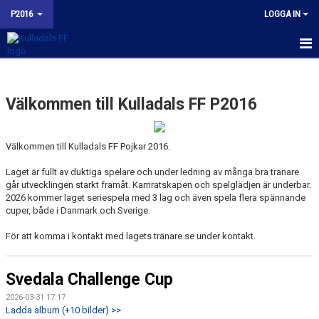
P2016
LOGGA IN
HEM
Välkommen till Kulladals FF P2016
NYHETER
KALENDER
Välkommen till Kulladals FF Pojkar 2016.
TRUPPEN
Laget är fullt av duktiga spelare och under ledning av många bra tränare
går utvecklingen starkt framåt. Kamratskapen och spelglädjen är underbar.
BILDGALLERI
2026 kommer laget seriespela med 3 lag och även spela flera spännande
cuper, både i Danmark och Sverige.
KONTAKT
För att komma i kontakt med lagets tränare se under kontakt.
MATCHER
Svedala Challenge Cup
KFF P2016 INSTAGRAM
2026-03-31 17:17
Ladda album (+10 bilder) >>
BUDORD TILL FOTBOLLSFÖRÄLDRAR