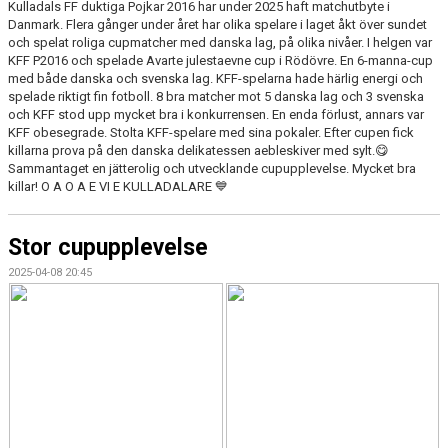
Kulladals FF duktiga Pojkar 2016 har under 2025 haft matchutbyte i
Danmark. Flera gånger under året har olika spelare i laget åkt över sundet
och spelat roliga cupmatcher med danska lag, på olika nivåer. I helgen var
KFF P2016 och spelade Avarte julestaevne cup i Rödövre. En 6-manna-cup
med både danska och svenska lag. KFF-spelarna hade härlig energi och
spelade riktigt fin fotboll. 8 bra matcher mot 5 danska lag och 3 svenska
och KFF stod upp mycket bra i konkurrensen. En enda förlust, annars var
KFF obesegrade. Stolta KFF-spelare med sina pokaler. Efter cupen fick
killarna prova på den danska delikatessen aebleskiver med sylt.😋
Sammantaget en jätterolig och utvecklande cupupplevelse. Mycket bra
killar! O A O A E VI E KULLADALARE 💙
Stor cupupplevelse
2025-04-08 20:45