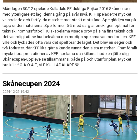
Måndagen 30/12 spelade Kulladals FF duktiga Pojkar 2016 Skånecupen
med ytterligare ett lag, denna gång på svår nivå. KFF spelade tre mycket
välspelade och fartfyllda matcher mot starkt motstånd. Spelglädjen var på
topp under matcherna. Spelformen 5-5 med sarg är onekligen optimal för
teknisk inomhusfotboll. KFF-spelarna visade prov på sina fina teknik och
det var roligt att se hur bekväma och modiga spelarna var med bollen. KFF
ville och lyckades ofta vara det spelförande laget. Det blev en seger och
två förluster, där KFF lika gärna kunde vunnit den sista matchen. Framförallt
mycket bra prestationer av KFF-spelarna och killarna hade en jätterolig
Skånecupen-upplevelse tillsammans, både på och utanför plan. Mycket
bra killar! O A O A E, VI E KULLADALARE 💙
Skånecupen 2024
2024-12-29 19:42