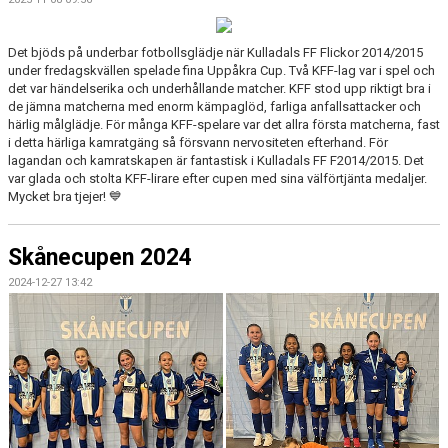
Det bjöds på underbar fotbollsglädje när Kulladals FF Flickor 2014/2015
under fredagskvällen spelade fina Uppåkra Cup. Två KFF-lag var i spel och
det var händelserika och underhållande matcher. KFF stod upp riktigt bra i
de jämna matcherna med enorm kämpaglöd, farliga anfallsattacker och
härlig målglädje. För många KFF-spelare var det allra första matcherna, fast
i detta härliga kamratgäng så försvann nervositeten efterhand. För
lagandan och kamratskapen är fantastisk i Kulladals FF F2014/2015. Det
var glada och stolta KFF-lirare efter cupen med sina välförtjänta medaljer.
Mycket bra tjejer! 💙
Skånecupen 2024
2024-12-27 13:42