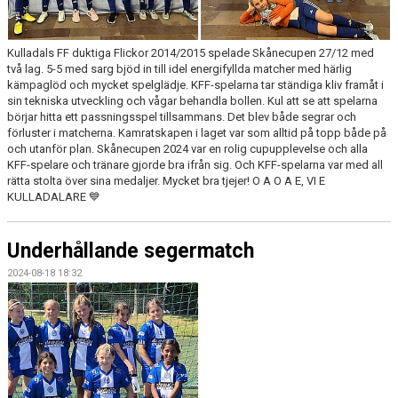
Kulladals FF duktiga Flickor 2014/2015 spelade Skånecupen 27/12 med
två lag. 5-5 med sarg bjöd in till idel energifyllda matcher med härlig
kämpaglöd och mycket spelglädje. KFF-spelarna tar ständiga kliv framåt i
sin tekniska utveckling och vågar behandla bollen. Kul att se att spelarna
börjar hitta ett passningsspel tillsammans. Det blev både segrar och
förluster i matcherna. Kamratskapen i laget var som alltid på topp både på
och utanför plan. Skånecupen 2024 var en rolig cupupplevelse och alla
KFF-spelare och tränare gjorde bra ifrån sig. Och KFF-spelarna var med all
rätta stolta över sina medaljer. Mycket bra tjejer! O A O A E, VI E
KULLADALARE 💙
Underhållande segermatch
2024-08-18 18:32