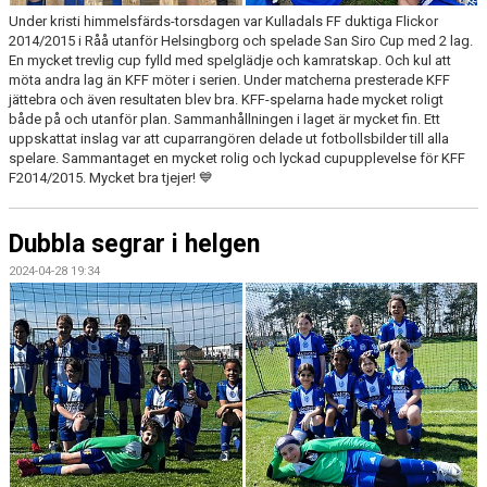
Under kristi himmelsfärds-torsdagen var Kulladals FF duktiga Flickor
2014/2015 i Råå utanför Helsingborg och spelade San Siro Cup med 2 lag.
En mycket trevlig cup fylld med spelglädje och kamratskap. Och kul att
möta andra lag än KFF möter i serien. Under matcherna presterade KFF
jättebra och även resultaten blev bra. KFF-spelarna hade mycket roligt
både på och utanför plan. Sammanhållningen i laget är mycket fin. Ett
uppskattat inslag var att cuparrangören delade ut fotbollsbilder till alla
spelare. Sammantaget en mycket rolig och lyckad cupupplevelse för KFF
F2014/2015. Mycket bra tjejer! 💙
Dubbla segrar i helgen
2024-04-28 19:34