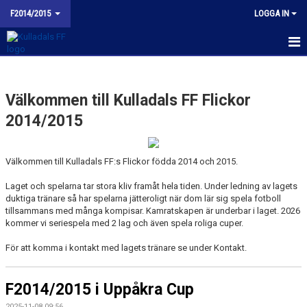
F2014/2015
LOGGA IN
HEM
Välkommen till Kulladals FF Flickor
NYHETER
2014/2015
KALENDER
MATCHER
Välkommen till Kulladals FF:s Flickor födda 2014 och 2015.
Laget och spelarna tar stora kliv framåt hela tiden. Under ledning av lagets
TRUPPEN
duktiga tränare så har spelarna jätteroligt när dom lär sig spela fotboll
tillsammans med många kompisar. Kamratskapen är underbar i laget. 2026
BILDGALLERI
kommer vi seriespela med 2 lag och även spela roliga cuper.
KONTAKT
För att komma i kontakt med lagets tränare se under Kontakt.
BUDORD TILL FOTBOLLSFÖRÄLDRAR
F2014/2015 i Uppåkra Cup
2025-11-08 09:56