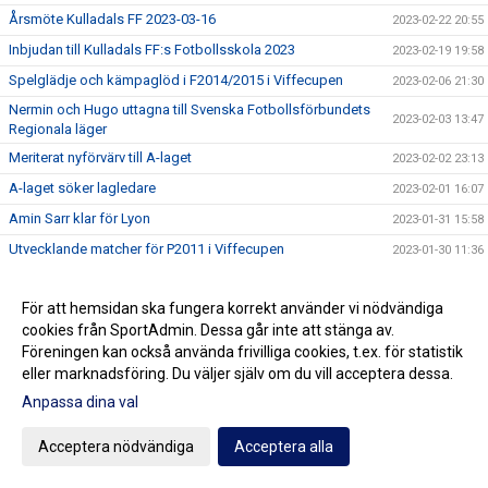
Årsmöte Kulladals FF 2023-03-16
2023-02-22 20:55
Inbjudan till Kulladals FF:s Fotbollsskola 2023
2023-02-19 19:58
Spelglädje och kämpaglöd i F2014/2015 i Viffecupen
2023-02-06 21:30
Nermin och Hugo uttagna till Svenska Fotbollsförbundets
2023-02-03 13:47
Regionala läger
Meriterat nyförvärv till A-laget
2023-02-02 23:13
A-laget söker lagledare
2023-02-01 16:07
Amin Sarr klar för Lyon
2023-01-31 15:58
Utvecklande matcher för P2011 i Viffecupen
2023-01-30 11:36
Matchpremiär 2023 för A-laget
2023-01-18 22:23
För att hemsidan ska fungera korrekt använder vi nödvändiga
Slutgiltigt serieindelningsförslag för A-laget
2023-01-11 21:35
cookies från SportAdmin. Dessa går inte att stänga av.
P2010 i final i Peneton Cup
2023-01-07 14:30
Föreningen kan också använda frivilliga cookies, t.ex. för statistik
P2015 på Skånecupens finaldag
eller marknadsföring. Du väljer själv om du vill acceptera dessa.
2023-01-06 21:44
Bra insatser i Skånecupen av P09
Anpassa dina val
2023-01-05 21:08
P2010 till kvartsfinal i Skånecupen
2023-01-04 21:09
Acceptera nödvändiga
Acceptera alla
Bra prestationer av F2012/2013 i Skånecupen
2023-01-02 21:47