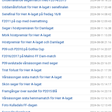
Underhållande segermatch med F2014/2015
2024-08-18 18:25
Uddamålsförlust för Herr A-laget i seriefinalen
2024-08-17 20:48
Seriefinal för Herr A-laget på fredag 16/8
2024-08-14 08:42
F2011 på cup med övernattning
2024-08-12 09:43
Seger i höstpremiären för Damlaget
2024-08-11 16:38
Mörk höstpremiär för Herr A-laget
2024-08-11 15:09
Höstpremiär för Herr A-laget och Damlaget
2024-08-08 21:16
P09 och P2010 på Gothia Cup
2024-07-14 20:07
F2016/2017 på Malmö FF Dam-match
2024-06-30 20:43
P09 avslutade vårsäsongen med seger
2024-06-23 16:01
Trist förlust för Herr A-laget
2024-06-21 17:39
Vårsäsongen sista match för Herr A-laget
2024-06-20 11:52
Skön seger för Herr A-laget
2024-06-15 14:17
Framgångar över sundet för P2015 Blå
2024-06-14 23:19
Vårsäsongen sista hemmamatch för Herr A-laget
2024-06-13 16:10
Foto Kulladals FF-dagen
2024-06-12 13:49