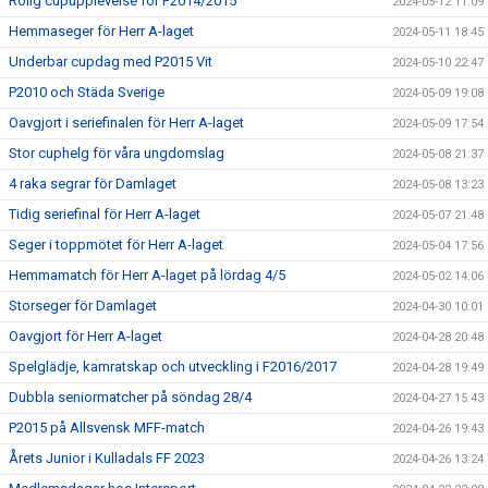
Rolig cupupplevelse för F2014/2015
2024-05-12 11:09
Hemmaseger för Herr A-laget
2024-05-11 18:45
Underbar cupdag med P2015 Vit
2024-05-10 22:47
P2010 och Städa Sverige
2024-05-09 19:08
Oavgjort i seriefinalen för Herr A-laget
2024-05-09 17:54
Stor cuphelg för våra ungdomslag
2024-05-08 21:37
4 raka segrar för Damlaget
2024-05-08 13:23
Tidig seriefinal för Herr A-laget
2024-05-07 21:48
Seger i toppmötet för Herr A-laget
2024-05-04 17:56
Hemmamatch för Herr A-laget på lördag 4/5
2024-05-02 14:06
Storseger för Damlaget
2024-04-30 10:01
Oavgjort för Herr A-laget
2024-04-28 20:48
Spelglädje, kamratskap och utveckling i F2016/2017
2024-04-28 19:49
Dubbla seniormatcher på söndag 28/4
2024-04-27 15:43
P2015 på Allsvensk MFF-match
2024-04-26 19:43
Årets Junior i Kulladals FF 2023
2024-04-26 13:24