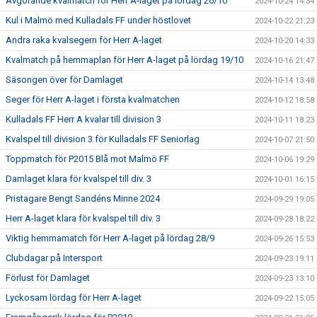
Avgörande kvalmatch för Herr A-laget på lördag 26/10
2024-10-24 14:34
Kul i Malmö med Kulladals FF under höstlovet
2024-10-22 21:23
Andra raka kvalsegern för Herr A-laget
2024-10-20 14:33
Kvalmatch på hemmaplan för Herr A-laget på lördag 19/10
2024-10-16 21:47
Säsongen över för Damlaget
2024-10-14 13:48
Seger för Herr A-laget i första kvalmatchen
2024-10-12 18:58
Kulladals FF Herr A kvalar till division 3
2024-10-11 18:23
Kvalspel till division 3 för Kulladals FF Seniorlag
2024-10-07 21:50
Toppmatch för P2015 Blå mot Malmö FF
2024-10-06 19:29
Damlaget klara för kvalspel till div. 3
2024-10-01 16:15
Pristagare Bengt Sandéns Minne 2024
2024-09-29 19:05
Herr A-laget klara för kvalspel till div. 3
2024-09-28 18:22
Viktig hemmamatch för Herr A-laget på lördag 28/9
2024-09-26 15:53
Clubdagar på Intersport
2024-09-23 19:11
Förlust för Damlaget
2024-09-23 13:10
Lyckosam lördag för Herr A-laget
2024-09-22 15:05