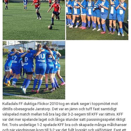
PROFILKLÄDER
KFF FACEBOOK
KFF INSTAGRAM
MEDLEM INTRESSEANMÄLAN
Kulladals FF duktiga Flickor 2010 tog en stark seger i toppmötet mot
dittills obesegrade Janstorp. Det var en jämn och tuff fast samtidigt
välspelad match mellan två bra lag där 3-2-segern till KFF var rättvis. KFF
var det mer spelande laget och långa stunder satt passningsspelet riktigt
fint. Trots underläge 1-2 spelade KFF bra och skapade många målchanser
och när vändningen kom till 3-2 var det fullt logiskt och välförtjänt. Fast ett