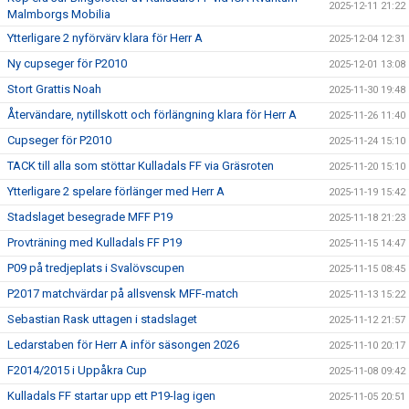
2025-12-11 21:22
Malmborgs Mobilia
Ytterligare 2 nyförvärv klara för Herr A
2025-12-04 12:31
Ny cupseger för P2010
2025-12-01 13:08
Stort Grattis Noah
2025-11-30 19:48
Återvändare, nytillskott och förlängning klara för Herr A
2025-11-26 11:40
Cupseger för P2010
2025-11-24 15:10
TACK till alla som stöttar Kulladals FF via Gräsroten
2025-11-20 15:10
Ytterligare 2 spelare förlänger med Herr A
2025-11-19 15:42
Stadslaget besegrade MFF P19
2025-11-18 21:23
Provträning med Kulladals FF P19
2025-11-15 14:47
P09 på tredjeplats i Svalövscupen
2025-11-15 08:45
P2017 matchvärdar på allsvensk MFF-match
2025-11-13 15:22
Sebastian Rask uttagen i stadslaget
2025-11-12 21:57
Ledarstaben för Herr A inför säsongen 2026
2025-11-10 20:17
F2014/2015 i Uppåkra Cup
2025-11-08 09:42
Kulladals FF startar upp ett P19-lag igen
2025-11-05 20:51