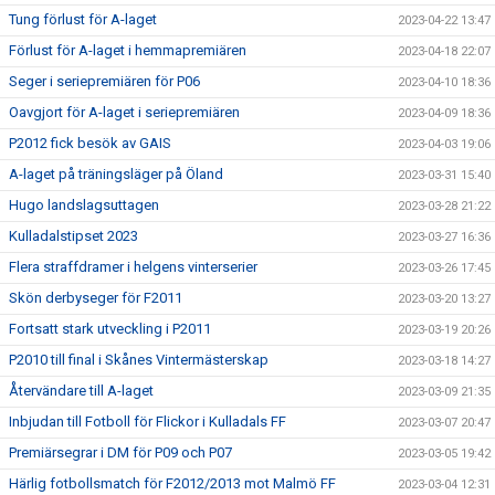
Tung förlust för A-laget
2023-04-22 13:47
Förlust för A-laget i hemmapremiären
2023-04-18 22:07
Seger i seriepremiären för P06
2023-04-10 18:36
Oavgjort för A-laget i seriepremiären
2023-04-09 18:36
P2012 fick besök av GAIS
2023-04-03 19:06
A-laget på träningsläger på Öland
2023-03-31 15:40
Hugo landslagsuttagen
2023-03-28 21:22
Kulladalstipset 2023
2023-03-27 16:36
Flera straffdramer i helgens vinterserier
2023-03-26 17:45
Skön derbyseger för F2011
2023-03-20 13:27
Fortsatt stark utveckling i P2011
2023-03-19 20:26
P2010 till final i Skånes Vintermästerskap
2023-03-18 14:27
Återvändare till A-laget
2023-03-09 21:35
Inbjudan till Fotboll för Flickor i Kulladals FF
2023-03-07 20:47
Premiärsegrar i DM för P09 och P07
2023-03-05 19:42
Härlig fotbollsmatch för F2012/2013 mot Malmö FF
2023-03-04 12:31