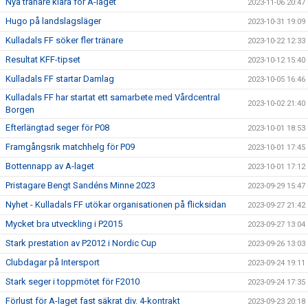
Nya tränare klara för A-laget
2023-11-06 20:47
Hugo på landslagsläger
2023-10-31 19:09
Kulladals FF söker fler tränare
2023-10-22 12:33
Resultat KFF-tipset
2023-10-12 15:40
Kulladals FF startar Damlag
2023-10-05 16:46
Kulladals FF har startat ett samarbete med Vårdcentral
2023-10-02 21:40
Borgen
Efterlängtad seger för P08
2023-10-01 18:53
Framgångsrik matchhelg för P09
2023-10-01 17:45
Bottennapp av A-laget
2023-10-01 17:12
Pristagare Bengt Sandéns Minne 2023
2023-09-29 15:47
Nyhet - Kulladals FF utökar organisationen på flicksidan
2023-09-27 21:42
Mycket bra utveckling i P2015
2023-09-27 13:04
Stark prestation av P2012 i Nordic Cup
2023-09-26 13:03
Clubdagar på Intersport
2023-09-24 19:11
Stark seger i toppmötet för F2010
2023-09-24 17:35
Förlust för A-laget fast säkrat div. 4-kontrakt
2023-09-23 20:18