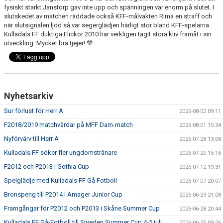
fysiskt starkt Janstorp gav inte upp och spänningen var enorm på slutet. I
slutskedet av matchen räddade också KFF-målvakten Rima en straff och
när slutsignalen ljöd så var segerglädjen härligt stor bland KFF-spelarna.
Kulladals FF duktiga Flickor 2010 har verkligen tagit stora kliv framåt i sin
utveckling. Mycket bra tjejer! 💙
Nyhetsarkiv
Sur förlust för Herr A
2026-08-02 09:11
F2018/2019 matchvärdar på MFF Dam-match
2026-08-01 15:34
Nyförvärv till Herr A
2026-07-28 13:08
Kulladals FF söker fler ungdomstränare
2026-07-20 15:16
F2012 och P2013 i Gothia Cup
2026-07-12 19:31
Spelglädje med Kulladals FF Gå Fotboll
2026-07-07 20:07
Bronspeng till P2014 i Amager Junior Cup
2026-06-29 21:08
Framgångar för P2012 och P2013 i Skåne Summer Cup
2026-06-28 20:44
Kulladals FF Gå-Fotboll till Sweden Summer Cup 4-5 juli
2026-06-25 09:26