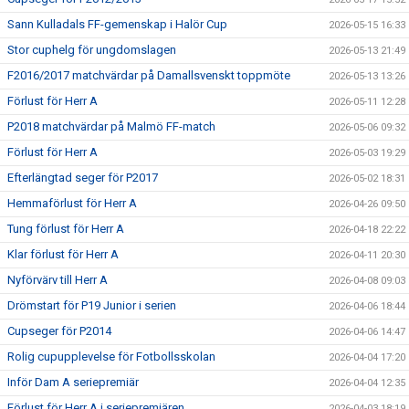
Sann Kulladals FF-gemenskap i Halör Cup
2026-05-15 16:33
Stor cuphelg för ungdomslagen
2026-05-13 21:49
F2016/2017 matchvärdar på Damallsvenskt toppmöte
2026-05-13 13:26
Förlust för Herr A
2026-05-11 12:28
P2018 matchvärdar på Malmö FF-match
2026-05-06 09:32
Förlust för Herr A
2026-05-03 19:29
Efterlängtad seger för P2017
2026-05-02 18:31
Hemmaförlust för Herr A
2026-04-26 09:50
Tung förlust för Herr A
2026-04-18 22:22
Klar förlust för Herr A
2026-04-11 20:30
Nyförvärv till Herr A
2026-04-08 09:03
Drömstart för P19 Junior i serien
2026-04-06 18:44
Cupseger för P2014
2026-04-06 14:47
Rolig cupupplevelse för Fotbollsskolan
2026-04-04 17:20
Inför Dam A seriepremiär
2026-04-04 12:35
Förlust för Herr A i seriepremiären
2026-04-03 18:19