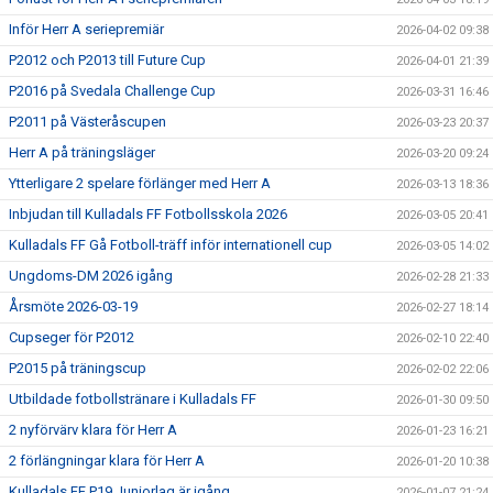
Inför Herr A seriepremiär
2026-04-02 09:38
P2012 och P2013 till Future Cup
2026-04-01 21:39
P2016 på Svedala Challenge Cup
2026-03-31 16:46
P2011 på Västeråscupen
2026-03-23 20:37
Herr A på träningsläger
2026-03-20 09:24
Ytterligare 2 spelare förlänger med Herr A
2026-03-13 18:36
Inbjudan till Kulladals FF Fotbollsskola 2026
2026-03-05 20:41
Kulladals FF Gå Fotboll-träff inför internationell cup
2026-03-05 14:02
Ungdoms-DM 2026 igång
2026-02-28 21:33
Årsmöte 2026-03-19
2026-02-27 18:14
Cupseger för P2012
2026-02-10 22:40
P2015 på träningscup
2026-02-02 22:06
Utbildade fotbollstränare i Kulladals FF
2026-01-30 09:50
2 nyförvärv klara för Herr A
2026-01-23 16:21
2 förlängningar klara för Herr A
2026-01-20 10:38
Kulladals FF P19 Juniorlag är igång
2026-01-07 21:24