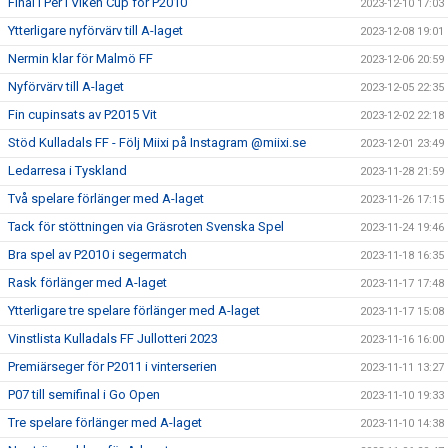
Final i Per i Viken Cup för P2010
2023-12-10 17:03
Ytterligare nyförvärv till A-laget
2023-12-08 19:01
Nermin klar för Malmö FF
2023-12-06 20:59
Nyförvärv till A-laget
2023-12-05 22:35
Fin cupinsats av P2015 Vit
2023-12-02 22:18
Stöd Kulladals FF - Följ Miixi på Instagram @miixi.se
2023-12-01 23:49
Ledarresa i Tyskland
2023-11-28 21:59
Två spelare förlänger med A-laget
2023-11-26 17:15
Tack för stöttningen via Gräsroten Svenska Spel
2023-11-24 19:46
Bra spel av P2010 i segermatch
2023-11-18 16:35
Rask förlänger med A-laget
2023-11-17 17:48
Ytterligare tre spelare förlänger med A-laget
2023-11-17 15:08
Vinstlista Kulladals FF Jullotteri 2023
2023-11-16 16:00
Premiärseger för P2011 i vinterserien
2023-11-11 13:27
P07 till semifinal i Go Open
2023-11-10 19:33
Tre spelare förlänger med A-laget
2023-11-10 14:38