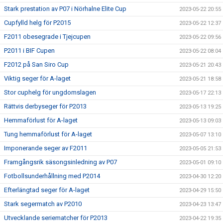
Stark prestation av P07 i Nörhalne Elite Cup
2023-05-22 20:55
Cupfylld helg för P2015
2023-05-22 12:37
F2011 obesegrade i Tjejcupen
2023-05-22 09:56
P2011 i BIF Cupen
2023-05-22 08:04
F2012 på San Siro Cup
2023-05-21 20:43
Viktig seger för A-laget
2023-05-21 18:58
Stor cuphelg för ungdomslagen
2023-05-17 22:13
Rättvis derbyseger för P2013
2023-05-13 19:25
Hemmaförlust för A-laget
2023-05-13 09:03
Tung hemmaförlust för A-laget
2023-05-07 13:10
Imponerande seger av F2011
2023-05-05 21:53
Framgångsrik säsongsinledning av P07
2023-05-01 09:10
Fotbollsunderhållning med P2014
2023-04-30 12:20
Efterlängtad seger för A-laget
2023-04-29 15:50
Stark segermatch av P2010
2023-04-23 13:47
Utvecklande seriematcher för P2013
2023-04-22 19:35