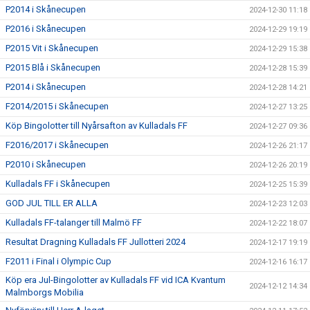
P2014 i Skånecupen
2024-12-30 11:18
P2016 i Skånecupen
2024-12-29 19:19
P2015 Vit i Skånecupen
2024-12-29 15:38
P2015 Blå i Skånecupen
2024-12-28 15:39
P2014 i Skånecupen
2024-12-28 14:21
F2014/2015 i Skånecupen
2024-12-27 13:25
Köp Bingolotter till Nyårsafton av Kulladals FF
2024-12-27 09:36
F2016/2017 i Skånecupen
2024-12-26 21:17
P2010 i Skånecupen
2024-12-26 20:19
Kulladals FF i Skånecupen
2024-12-25 15:39
GOD JUL TILL ER ALLA
2024-12-23 12:03
Kulladals FF-talanger till Malmö FF
2024-12-22 18:07
Resultat Dragning Kulladals FF Jullotteri 2024
2024-12-17 19:19
F2011 i Final i Olympic Cup
2024-12-16 16:17
Köp era Jul-Bingolotter av Kulladals FF vid ICA Kvantum
2024-12-12 14:34
Malmborgs Mobilia