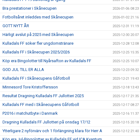
Bra prestationer i Skånecupen
2026-01-06 08:23
Fotbollsåret inleddes med Skånecupen
2026-01-02 21:16
GOTT NYTT ÅR
2025-12-31 11:19
Härligt avslut på 2025 med Skånecupen
2025-12-30 20:07
Kulladals FF söker fler ungdomstränare
2025-12-28 12:08
Kulladals FF i Skånecupen 2025/2026
2025-12-25 15:35
Köp era Bingolotter till Nyårsafton av Kulladals FF
2025-12-25 10:07
GOD JUL TILL ER ALLA
2025-12-23 09:32
Kulladals FF i Skånecupens Gåfotboll
2025-12-21 19:43
Minnesord Tore Kristoffersson
2025-12-18 13:43
Resultat Dragning Kulladals FF Jullotteri 2025
2025-12-17 21:35
Kulladals FF med i Skånecupens Gåfotboll
2025-12-17 08:27
P2016 i matchutbyte i Danmark
2025-12-16 11:37
Dragning Kulladals FF Jullotteri på onsdag 17/12
2025-12-15 20:18
Ytterligare 2 nyförvärv och 1 förlängning klara för Herr A
2025-12-12 21:40
Köp era Jul-Bingolotter av Kulladals FF vid ICA Kvantum