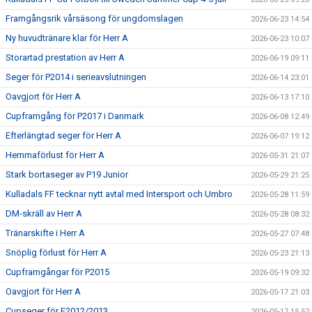
Framgångsrik vårsäsong för ungdomslagen
2026-06-23 14:54
Ny huvudtränare klar för Herr A
2026-06-23 10:07
Storartad prestation av Herr A
2026-06-19 09:11
Seger för P2014 i serieavslutningen
2026-06-14 23:01
Oavgjort för Herr A
2026-06-13 17:10
Cupframgång för P2017 i Danmark
2026-06-08 12:49
Efterlängtad seger för Herr A
2026-06-07 19:12
Hemmaförlust för Herr A
2026-05-31 21:07
Stark bortaseger av P19 Junior
2026-05-29 21:25
Kulladals FF tecknar nytt avtal med Intersport och Umbro
2026-05-28 11:59
DM-skräll av Herr A
2026-05-28 08:32
Tränarskifte i Herr A
2026-05-27 07:48
Snöplig förlust för Herr A
2026-05-23 21:13
Cupframgångar för P2015
2026-05-19 09:32
Oavgjort för Herr A
2026-05-17 21:03
Cupseger för F2012/2013
2026-05-17 15:52