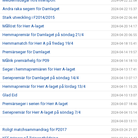
Medlemsdagar hos Intersport
2024-04-22 22:08
Andra raka segern för Damlaget
2024-04-22 15:37
Stark utveckling i F2014/2015
2024-04-22 06:44
Mållöst för Herr A-laget
2024-04-20 14:17
Hemmapremiär för Damlaget på söndag 21/4
2024-04-20 06:55
Hemmamatch för Herr A på fredag 19/4
2024-04-18 15:41
Premiärseger för Damlaget
2024-04-14 19:57
Målrik premiärhelg för P09
2024-04-14 18:10
Seger i hemmapremiären för Herr A-laget
2024-04-13 17:41
Seriepremiär för Damlaget på söndag 14/4
2024-04-13 07:17
Hemmapremiär för Herr A-laget på lördag 13/4
2024-04-11 15:25
Glad Eid
2024-04-10 13:07
Premiärseger i serien för Herr A-laget
2024-04-07 18:46
Seriepremiär för Herr A-laget på söndag 7/4
2024-04-04 15:14
2024-04-03 13:11
Roligt matchsammandrag för P2017
2024-03-24 21:07