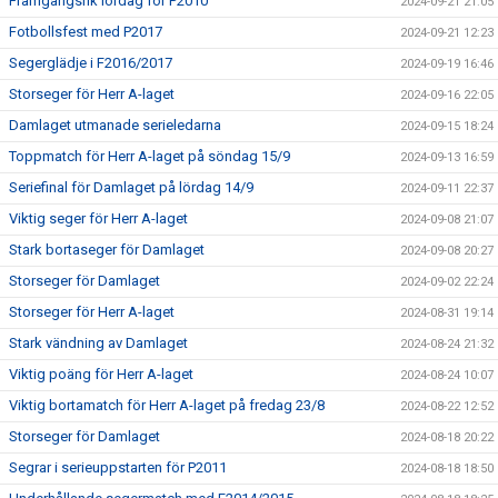
Framgångsrik lördag för P2010
2024-09-21 21:05
Fotbollsfest med P2017
2024-09-21 12:23
Segerglädje i F2016/2017
2024-09-19 16:46
Storseger för Herr A-laget
2024-09-16 22:05
Damlaget utmanade serieledarna
2024-09-15 18:24
Toppmatch för Herr A-laget på söndag 15/9
2024-09-13 16:59
Seriefinal för Damlaget på lördag 14/9
2024-09-11 22:37
Viktig seger för Herr A-laget
2024-09-08 21:07
Stark bortaseger för Damlaget
2024-09-08 20:27
Storseger för Damlaget
2024-09-02 22:24
Storseger för Herr A-laget
2024-08-31 19:14
Stark vändning av Damlaget
2024-08-24 21:32
Viktig poäng för Herr A-laget
2024-08-24 10:07
Viktig bortamatch för Herr A-laget på fredag 23/8
2024-08-22 12:52
Storseger för Damlaget
2024-08-18 20:22
Segrar i serieuppstarten för P2011
2024-08-18 18:50