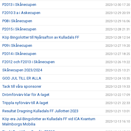
P2013 i Skånecupen
2023-12-30 17:20
F2010 3:a i Askecupen
2023-12-29 20:59
P08 i Skånecupen
2023-12-29 16:06
P2015 i Skånecupen
2023-12-28 21:31
Köp Bingolotter till Nyårsafton av Kulladals FF
2023-12-28 12:54
P09 i Skånecupen
2023-12-27 19:20
P2014 i Skånecupen
2023-12-27 18:25
F2012 och F2013 i Skånecupen
2023-12-26 19:22
Skånecupen 2023/2024
2023-12-25 13:21
GOD JUL TILL ER ALLA
2023-12-24 10:35
Tack till våra sponsorer
2023-12-23 19:33
Drömförvärv klar för A-laget
2023-12-22 17:09
Trippla nyförvärv till A-laget
2023-12-21 22:33
Resultat Dragning Kulladals FF Jullotteri 2023
2023-12-21 13:01
Köp era Jul-Bingolotter av Kulladals FF vid ICA Kvantum
2023-12-13 16:10
Malmborgs Mobilia