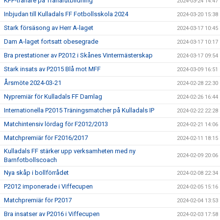
KFF-tränare på Tränarutbildning
2024-03-24 14:47
Inbjudan till Kulladals FF Fotbollsskola 2024
2024-03-20 15:38
Stark försäsong av Herr A-laget
2024-03-17 10:45
Dam A-laget fortsatt obesegrade
2024-03-17 10:17
Bra prestationer av P2012 i Skånes Vintermästerskap
2024-03-17 09:54
Stark insats av P2015 Blå mot MFF
2024-03-09 16:51
Årsmöte 2024-03-21
2024-02-28 22:30
Nypremiär för Kulladals FF Damlag
2024-02-26 16:44
Internationella P2015 Träningsmatcher på Kulladals IP
2024-02-22 22:28
Matchintensiv lördag för F2012/2013
2024-02-21 14:06
Matchpremiär för F2016/2017
2024-02-11 18:15
Kulladals FF stärker upp verksamheten med ny
2024-02-09 20:06
Barnfotbollscoach
Nya skåp i bollförrådet
2024-02-08 22:34
P2012 imponerade i Viffecupen
2024-02-05 15:16
Matchpremiär för P2017
2024-02-04 13:53
Bra insatser av P2016 i Viffecupen
2024-02-03 17:58