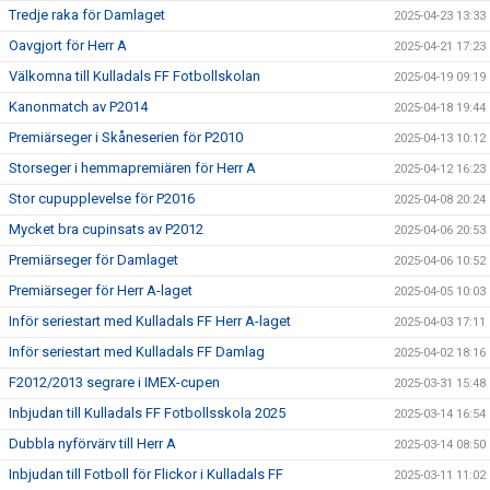
Tredje raka för Damlaget
2025-04-23 13:33
Oavgjort för Herr A
2025-04-21 17:23
Välkomna till Kulladals FF Fotbollskolan
2025-04-19 09:19
Kanonmatch av P2014
2025-04-18 19:44
Premiärseger i Skåneserien för P2010
2025-04-13 10:12
Storseger i hemmapremiären för Herr A
2025-04-12 16:23
Stor cupupplevelse för P2016
2025-04-08 20:24
Mycket bra cupinsats av P2012
2025-04-06 20:53
Premiärseger för Damlaget
2025-04-06 10:52
Premiärseger för Herr A-laget
2025-04-05 10:03
Inför seriestart med Kulladals FF Herr A-laget
2025-04-03 17:11
Inför seriestart med Kulladals FF Damlag
2025-04-02 18:16
F2012/2013 segrare i IMEX-cupen
2025-03-31 15:48
Inbjudan till Kulladals FF Fotbollsskola 2025
2025-03-14 16:54
Dubbla nyförvärv till Herr A
2025-03-14 08:50
Inbjudan till Fotboll för Flickor i Kulladals FF
2025-03-11 11:02