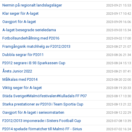
Nermin på regionalt landslagsläger
2023-09-21 15:53
Klar seger för A-laget
2023-09-17 10:42
Oavgjort för A-laget
2023-09-09 16:06
A-laget besegrade serieledarna
2023-09-03 15:34
Fotbollsunderhållning med P2016
2023-09-02 17:00
Framgångsrik matchhelg av F2012/2013
2023-08-27 21:07
Dubbla segrar för P2011
2023-08-26 21:34
P2012 segrare i B.93 Sparkassen Cup
2023-08-24 15:13
Årets Junior 2022
2023-08-21 07:41
Målkalas med P2014
2023-08-20 22:00
Viktig seger för A-laget
2023-08-19 20:33
Städa Sverige#Malmöfestivalen#Kulladals FF P07
2023-08-17 13:30
Starka prestationer av P2010 i Team Sportia Cup
2023-08-13 21:22
Oavgjort för A-laget i serieomstarten
2023-08-12 22:29
F2012/2013 imponerade i Sisters Football Cup
2023-07-08 13:39
P2014 spelade förmatcher till Malmö FF - Sirius
2023-07-02 16:24