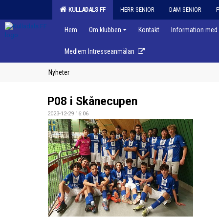
KULLADALS FF
HERR SENIOR
DAM SENIOR
Hem
Om klubben
Kontakt
Information med 
Medlem Intresseanmälan
Nyheter
P08 i Skånecupen
2023-12-29 16:06