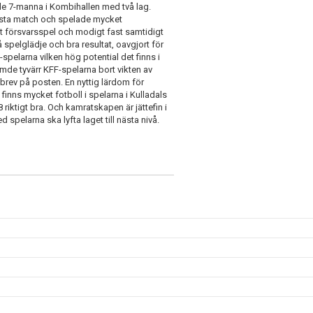
e 7-manna i Kombihallen med två lag.
örsta match och spelade mycket
ätt försvarsspel och modigt fast samtidigt
 spelglädje och bra resultat, oavgjort för
spelarna vilken hög potential det finns i
mde tyvärr KFF-spelarna bort vikten av
brev på posten. En nyttig lärdom för
inns mycket fotboll i spelarna i Kulladals
riktigt bra. Och kamratskapen är jättefin i
spelarna ska lyfta laget till nästa nivå.