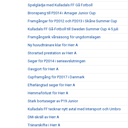
Spelglädje med Kulladals FF Gå Fotboll
Bronspeng till P2014 i Amager Junior Cup
Framgångar för P2012 och P2013 i Skåne Summer Cup
Kulladals FF Gå-Fotboll till Sweden Summer Cup 4-5 juli
Framgångsrik vårsäsong för ungdomslagen
Ny huvudtränare klar för Herr A
Storartad prestation av Herr A
Seger för P2014 i serieavslutningen
Oavgjort för Herr A
Cupframgång för P2017 i Danmark
Efterlängtad seger för Herr A
Hemmaförlust för Herr A
Stark bortaseger av P19 Junior
Kulladals FF tecknar nytt avtal med Intersport och Umbro
DM-skräll av Herr A
Tränarskifte i Herr A