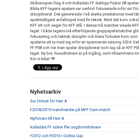
Skånecupen Dag 4 och Kulladals FF duktiga Pojkar 08 spelad
Båda KFF-lagens spelare var oerhört fokuserade inför sin f
disciplinerat. Det genererade i två starka prestationer med t
spelintelligent anfallsspel med fin teknik. Med det kom också
KFF Vit och seger för KFF Blå. I dessa två matcher visade KFF-
laget. I båda lagens två efterföljande gruppspelsmatcher glö
fokusering och taktisk disciplin och klara förluster kom som 
spelarna att ta med sig inför en spännande säsong 2024. Det f
FF P08 och när man spelar disciplinerat som lag så är KFF P08 
laget. Ny bra huvudtränare är på ingång, som tillsammans med 
Kör vi killar! 💙
Nyhetsarkiv
Sur förlust för Herr A
F2018/2019 matchvärdar på MFF Dam-match
Nyförvärv till Herr A
Kulladals FF söker fler ungdomstränare
F2012 och P2013 i Gothia Cup