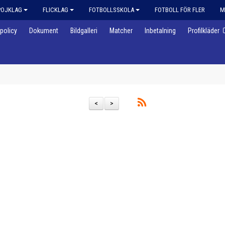
POJKLAG
FLICKLAG
FOTBOLLSSKOLA
FOTBOLL FÖR FLER
M
policy
Dokument
Bildgalleri
Matcher
Inbetalning
Profilkläder
<
>