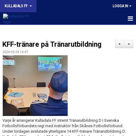
KULLADALS FF
LOGGA IN
HEM
KFF-tränare på Tränarutbildning
OM KLUBBEN
<
>
2024-03-24 14:47
NYHETER
KONTAKT
INFORMATION MED POLICY
DOKUMENT
BILDGALLERI
Varje år arrangerar Kulladals FF internt Tränarutbildning D i Svenska
MATCHER
Fotbollsförbundets regi med instruktör från Skånes Fotbollsförbund.
Under lördagen avslutade ytterligare 14 KFF-tränare Tränarutbildning D.
INBETALNING