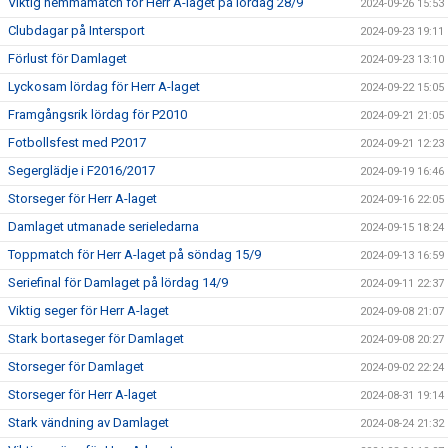
Viktig hemmamatch för Herr A-laget på lördag 28/9
2024-09-26 15:53
Clubdagar på Intersport
2024-09-23 19:11
Förlust för Damlaget
2024-09-23 13:10
Lyckosam lördag för Herr A-laget
2024-09-22 15:05
Framgångsrik lördag för P2010
2024-09-21 21:05
Fotbollsfest med P2017
2024-09-21 12:23
Segerglädje i F2016/2017
2024-09-19 16:46
Storseger för Herr A-laget
2024-09-16 22:05
Damlaget utmanade serieledarna
2024-09-15 18:24
Toppmatch för Herr A-laget på söndag 15/9
2024-09-13 16:59
Seriefinal för Damlaget på lördag 14/9
2024-09-11 22:37
Viktig seger för Herr A-laget
2024-09-08 21:07
Stark bortaseger för Damlaget
2024-09-08 20:27
Storseger för Damlaget
2024-09-02 22:24
Storseger för Herr A-laget
2024-08-31 19:14
Stark vändning av Damlaget
2024-08-24 21:32