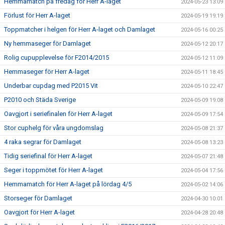
Hemmamatch på fredag för Herr A-laget
2024-05-23 13:09
Förlust för Herr A-laget
2024-05-19 19:19
Toppmatcher i helgen för Herr A-laget och Damlaget
2024-05-16 00:25
Ny hemmaseger för Damlaget
2024-05-12 20:17
Rolig cupupplevelse för F2014/2015
2024-05-12 11:09
Hemmaseger för Herr A-laget
2024-05-11 18:45
Underbar cupdag med P2015 Vit
2024-05-10 22:47
P2010 och Städa Sverige
2024-05-09 19:08
Oavgjort i seriefinalen för Herr A-laget
2024-05-09 17:54
Stor cuphelg för våra ungdomslag
2024-05-08 21:37
4 raka segrar för Damlaget
2024-05-08 13:23
Tidig seriefinal för Herr A-laget
2024-05-07 21:48
Seger i toppmötet för Herr A-laget
2024-05-04 17:56
Hemmamatch för Herr A-laget på lördag 4/5
2024-05-02 14:06
Storseger för Damlaget
2024-04-30 10:01
Oavgjort för Herr A-laget
2024-04-28 20:48