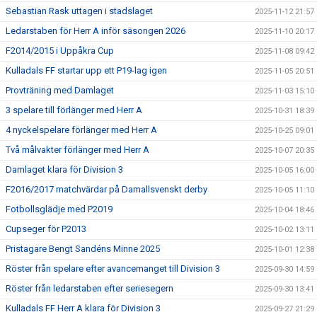
Sebastian Rask uttagen i stadslaget
2025-11-12 21:57
Ledarstaben för Herr A inför säsongen 2026
2025-11-10 20:17
F2014/2015 i Uppåkra Cup
2025-11-08 09:42
Kulladals FF startar upp ett P19-lag igen
2025-11-05 20:51
Provträning med Damlaget
2025-11-03 15:10
3 spelare till förlänger med Herr A
2025-10-31 18:39
4 nyckelspelare förlänger med Herr A
2025-10-25 09:01
Två målvakter förlänger med Herr A
2025-10-07 20:35
Damlaget klara för Division 3
2025-10-05 16:00
F2016/2017 matchvärdar på Damallsvenskt derby
2025-10-05 11:10
Fotbollsglädje med P2019
2025-10-04 18:46
Cupseger för P2013
2025-10-02 13:11
Pristagare Bengt Sandéns Minne 2025
2025-10-01 12:38
Röster från spelare efter avancemanget till Division 3
2025-09-30 14:59
Röster från ledarstaben efter seriesegern
2025-09-30 13:41
Kulladals FF Herr A klara för Division 3
2025-09-27 21:29