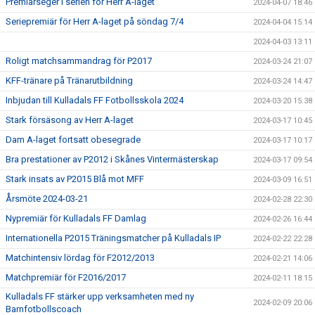
Premiärseger i serien för Herr A-laget
2024-04-07 18:46
Seriepremiär för Herr A-laget på söndag 7/4
2024-04-04 15:14
2024-04-03 13:11
Roligt matchsammandrag för P2017
2024-03-24 21:07
KFF-tränare på Tränarutbildning
2024-03-24 14:47
Inbjudan till Kulladals FF Fotbollsskola 2024
2024-03-20 15:38
Stark försäsong av Herr A-laget
2024-03-17 10:45
Dam A-laget fortsatt obesegrade
2024-03-17 10:17
Bra prestationer av P2012 i Skånes Vintermästerskap
2024-03-17 09:54
Stark insats av P2015 Blå mot MFF
2024-03-09 16:51
Årsmöte 2024-03-21
2024-02-28 22:30
Nypremiär för Kulladals FF Damlag
2024-02-26 16:44
Internationella P2015 Träningsmatcher på Kulladals IP
2024-02-22 22:28
Matchintensiv lördag för F2012/2013
2024-02-21 14:06
Matchpremiär för F2016/2017
2024-02-11 18:15
Kulladals FF stärker upp verksamheten med ny
2024-02-09 20:06
Barnfotbollscoach