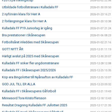
P2015 på träningscup
2026-02-02 22:06
Utbildade fotbollstränare i Kulladals FF
2026-01-30 09:50
2 nyförvärv klara för Herr A
2026-01-23 16:21
2 förlängningar klara för Herr A
2026-01-20 10:38
Kulladals FF P19 Juniorlag är igång
2026-01-07 21:24
Bra prestationer i Skånecupen
2026-01-06 08:23
Fotbollsåret inleddes med Skånecupen
2026-01-02 21:16
GOTT NYTT ÅR
2025-12-31 11:19
Härligt avslut på 2025 med Skånecupen
2025-12-30 20:07
Kulladals FF söker fler ungdomstränare
2025-12-28 12:08
Kulladals FF i Skånecupen 2025/2026
2025-12-25 15:35
Köp era Bingolotter till Nyårsafton av Kulladals FF
2025-12-25 10:07
GOD JUL TILL ER ALLA
2025-12-23 09:32
Kulladals FF i Skånecupens Gåfotboll
2025-12-21 19:43
Minnesord Tore Kristoffersson
2025-12-18 13:43
Resultat Dragning Kulladals FF Jullotteri 2025
2025-12-17 21:35