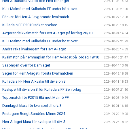
Herr A-tränarna Vlado och Emil förlänger
2024-11-05 14:53
Kul i Malmö med Kulladals FF under höstlovet
2024-11-03 21:50
Förlust för Herr A i avgörande kvalmatch
2024-10-27 17:58
Kulladals FF F2010 söker spelare
2024-10-25 18:15
Avgörande kvalmatch för Herr A-laget på lördag 26/10
2024-10-24 14:34
Kul i Malmö med Kulladals FF under höstlovet
2024-10-22 21:23
Andra raka kvalsegern för Herr A-laget
2024-10-20 14:33
Kvalmatch på hemmaplan för Herr A-laget på lördag 19/10
2024-10-16 21:47
Säsongen över för Damlaget
2024-10-14 13:48
Seger för Herr A-laget i första kvalmatchen
2024-10-12 18:58
Kulladals FF Herr A kvalar till division 3
2024-10-11 18:23
Kvalspel till division 3 för Kulladals FF Seniorlag
2024-10-07 21:50
Toppmatch för P2015 Blå mot Malmö FF
2024-10-06 19:29
Damlaget klara för kvalspel till div. 3
2024-10-01 16:15
Pristagare Bengt Sandéns Minne 2024
2024-09-29 19:05
Herr A-laget klara för kvalspel till div. 3
2024-09-28 18:22