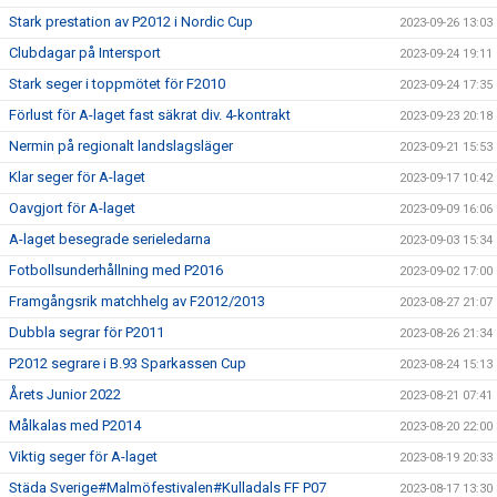
Stark prestation av P2012 i Nordic Cup
2023-09-26 13:03
Clubdagar på Intersport
2023-09-24 19:11
Stark seger i toppmötet för F2010
2023-09-24 17:35
Förlust för A-laget fast säkrat div. 4-kontrakt
2023-09-23 20:18
Nermin på regionalt landslagsläger
2023-09-21 15:53
Klar seger för A-laget
2023-09-17 10:42
Oavgjort för A-laget
2023-09-09 16:06
A-laget besegrade serieledarna
2023-09-03 15:34
Fotbollsunderhållning med P2016
2023-09-02 17:00
Framgångsrik matchhelg av F2012/2013
2023-08-27 21:07
Dubbla segrar för P2011
2023-08-26 21:34
P2012 segrare i B.93 Sparkassen Cup
2023-08-24 15:13
Årets Junior 2022
2023-08-21 07:41
Målkalas med P2014
2023-08-20 22:00
Viktig seger för A-laget
2023-08-19 20:33
Städa Sverige#Malmöfestivalen#Kulladals FF P07
2023-08-17 13:30