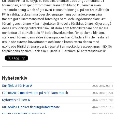
Kulladals FF har nu drygt 50 fotbollstränarutbildade ungdomstränare i
föreningen, som genomfört minst Tränarutbildning D. Flera har även
Tränarutbildning C och några även Tränarutbildning B på sitt CV. Kulladals
PROFILKLÄDER
FF är väldigt tacksamma över det engagemang och arbete som våra
tränare gör tillsammans med förenings barn- och ungdomsspelare. Att
KFF FACEBOOK
föreningens tränare, vilka majoriteten är ideella föräldratränare, väljer att gå
dessa utbildningar utvecklar såklart dom som fotbollstränare och ledare
KFF INSTAGRAM
och bidrar till att Kulladals FF fotbollsverksamhet för spelarna blir ännu
starkare. I föreningens äldre åldersgrupper har Kulladals FF i de flesta fall
utbildade externa huvudtränare och kunna komplettera dessa med
MEDLEM INTRESSEANMÄLAN
utbildade föräldratränare ger ju resultat i en mycket bra utvecklingsmiljö för
föreningens spelare. Tack alla Kulladals FF-tränare. Ni är fantastiska! 💙
Nyhetsarkiv
Sur förlust för Herr A
2026-08-02 09:11
F2018/2019 matchvärdar på MFF Dam-match
2026-08-01 15:34
Nyförvärv till Herr A
2026-07-28 13:08
Kulladals FF söker fler ungdomstränare
2026-07-20 15:16