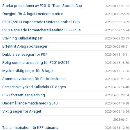
Starka prestationer av P2010 i Team Sportia Cup
2023-08-13 21:22
Oavgjort för A-laget i serieomstarten
2023-08-12 22:29
F2012/2013 imponerade i Sisters Football Cup
2023-07-08 13:39
P2014 spelade förmatcher till Malmö FF - Sirius
2023-07-02 16:24
Ställning Kulladalstipset
2023-06-29 20:39
Effektivt A-lag i bortaseger
2023-06-23 08:51
Dubbla seriesegrar för P07
2023-06-18 19:11
Rolig sommaravslutning för F2016/2017
2023-06-18 18:36
Mycket viktig seger för A-laget
2023-06-17 17:05
Sommaravslutning för Fotbollsskolan
2023-06-13 21:53
Fantastiskt lyckad Kulladals FF-dagen
2023-06-07 14:48
P07 i fortsatt serieledning
2023-06-06 22:04
Underhållande match med F2010
2023-06-04 19:28
Viktig seger för A-laget
2023-06-03 16:54
2023-06-01
Tränarinspiration för KFF-tränarna
2023-05-31 12:56