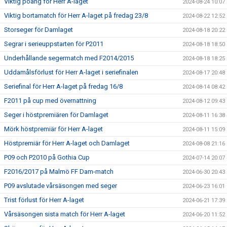
Viktig poäng för Herr A-laget
2024-08-24 10:07
Viktig bortamatch för Herr A-laget på fredag 23/8
2024-08-22 12:52
Storseger för Damlaget
2024-08-18 20:22
Segrar i serieuppstarten för P2011
2024-08-18 18:50
Underhållande segermatch med F2014/2015
2024-08-18 18:25
Uddamålsförlust för Herr A-laget i seriefinalen
2024-08-17 20:48
Seriefinal för Herr A-laget på fredag 16/8
2024-08-14 08:42
F2011 på cup med övernattning
2024-08-12 09:43
Seger i höstpremiären för Damlaget
2024-08-11 16:38
Mörk höstpremiär för Herr A-laget
2024-08-11 15:09
Höstpremiär för Herr A-laget och Damlaget
2024-08-08 21:16
P09 och P2010 på Gothia Cup
2024-07-14 20:07
F2016/2017 på Malmö FF Dam-match
2024-06-30 20:43
P09 avslutade vårsäsongen med seger
2024-06-23 16:01
Trist förlust för Herr A-laget
2024-06-21 17:39
Vårsäsongen sista match för Herr A-laget
2024-06-20 11:52