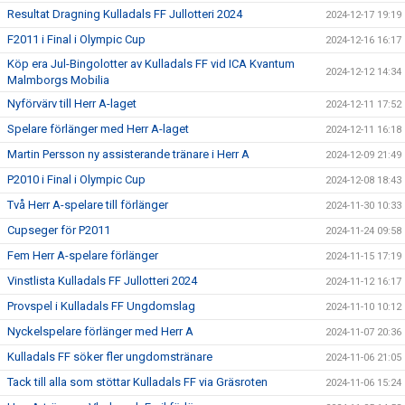
Resultat Dragning Kulladals FF Jullotteri 2024
2024-12-17 19:19
F2011 i Final i Olympic Cup
2024-12-16 16:17
Köp era Jul-Bingolotter av Kulladals FF vid ICA Kvantum
2024-12-12 14:34
Malmborgs Mobilia
Nyförvärv till Herr A-laget
2024-12-11 17:52
Spelare förlänger med Herr A-laget
2024-12-11 16:18
Martin Persson ny assisterande tränare i Herr A
2024-12-09 21:49
P2010 i Final i Olympic Cup
2024-12-08 18:43
Två Herr A-spelare till förlänger
2024-11-30 10:33
Cupseger för P2011
2024-11-24 09:58
Fem Herr A-spelare förlänger
2024-11-15 17:19
Vinstlista Kulladals FF Jullotteri 2024
2024-11-12 16:17
Provspel i Kulladals FF Ungdomslag
2024-11-10 10:12
Nyckelspelare förlänger med Herr A
2024-11-07 20:36
Kulladals FF söker fler ungdomstränare
2024-11-06 21:05
Tack till alla som stöttar Kulladals FF via Gräsroten
2024-11-06 15:24