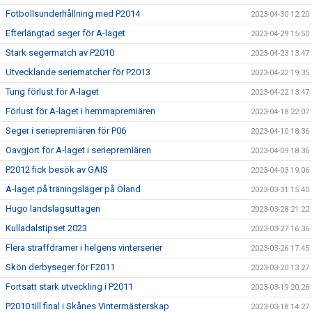
Fotbollsunderhållning med P2014
2023-04-30 12:20
Efterlängtad seger för A-laget
2023-04-29 15:50
Stark segermatch av P2010
2023-04-23 13:47
Utvecklande seriematcher för P2013
2023-04-22 19:35
Tung förlust för A-laget
2023-04-22 13:47
Förlust för A-laget i hemmapremiären
2023-04-18 22:07
Seger i seriepremiären för P06
2023-04-10 18:36
Oavgjort för A-laget i seriepremiären
2023-04-09 18:36
P2012 fick besök av GAIS
2023-04-03 19:06
A-laget på träningsläger på Öland
2023-03-31 15:40
Hugo landslagsuttagen
2023-03-28 21:22
Kulladalstipset 2023
2023-03-27 16:36
Flera straffdramer i helgens vinterserier
2023-03-26 17:45
Skön derbyseger för F2011
2023-03-20 13:27
Fortsatt stark utveckling i P2011
2023-03-19 20:26
P2010 till final i Skånes Vintermästerskap
2023-03-18 14:27