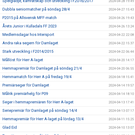
Spelglädje, kamratskap och utveckling i F2016/2017
2024-04-28 19:49
Dubbla seniormatcher på söndag 28/4
2024-04-27 15:43
P2015 på Allsvensk MFF-match
2024-04-26 19:43
Årets Junior i Kulladals FF 2023
2024-04-26 13:24
Medlemsdagar hos Intersport
2024-04-22 22:08
Andra raka segern för Damlaget
2024-04-22 15:37
Stark utveckling i F2014/2015
2024-04-22 06:44
Mållöst för Herr A-laget
2024-04-20 14:17
Hemmapremiär för Damlaget på söndag 21/4
2024-04-20 06:55
Hemmamatch för Herr A på fredag 19/4
2024-04-18 15:41
Premiärseger för Damlaget
2024-04-14 19:57
Målrik premiärhelg för P09
2024-04-14 18:10
Seger i hemmapremiären för Herr A-laget
2024-04-13 17:41
Seriepremiär för Damlaget på söndag 14/4
2024-04-13 07:17
Hemmapremiär för Herr A-laget på lördag 13/4
2024-04-11 15:25
Glad Eid
2024-04-10 13:07