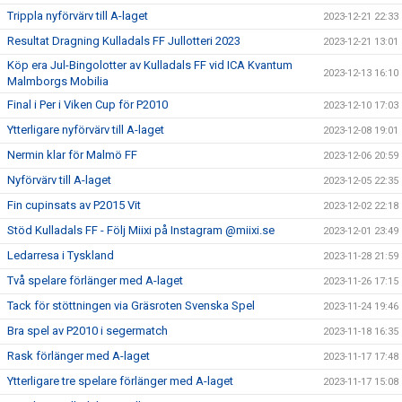
Trippla nyförvärv till A-laget
2023-12-21 22:33
Resultat Dragning Kulladals FF Jullotteri 2023
2023-12-21 13:01
Köp era Jul-Bingolotter av Kulladals FF vid ICA Kvantum
2023-12-13 16:10
Malmborgs Mobilia
Final i Per i Viken Cup för P2010
2023-12-10 17:03
Ytterligare nyförvärv till A-laget
2023-12-08 19:01
Nermin klar för Malmö FF
2023-12-06 20:59
Nyförvärv till A-laget
2023-12-05 22:35
Fin cupinsats av P2015 Vit
2023-12-02 22:18
Stöd Kulladals FF - Följ Miixi på Instagram @miixi.se
2023-12-01 23:49
Ledarresa i Tyskland
2023-11-28 21:59
Två spelare förlänger med A-laget
2023-11-26 17:15
Tack för stöttningen via Gräsroten Svenska Spel
2023-11-24 19:46
Bra spel av P2010 i segermatch
2023-11-18 16:35
Rask förlänger med A-laget
2023-11-17 17:48
Ytterligare tre spelare förlänger med A-laget
2023-11-17 15:08