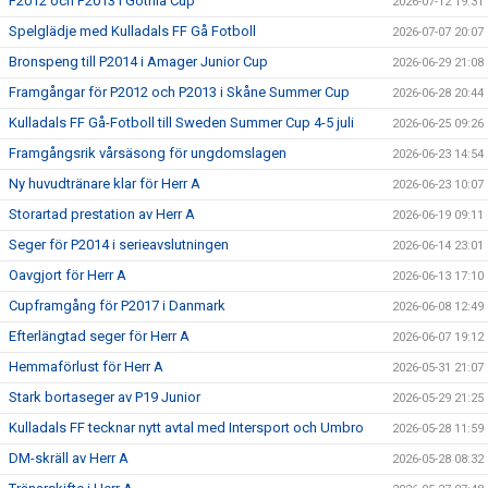
F2012 och P2013 i Gothia Cup
2026-07-12 19:31
Spelglädje med Kulladals FF Gå Fotboll
2026-07-07 20:07
Bronspeng till P2014 i Amager Junior Cup
2026-06-29 21:08
Framgångar för P2012 och P2013 i Skåne Summer Cup
2026-06-28 20:44
Kulladals FF Gå-Fotboll till Sweden Summer Cup 4-5 juli
2026-06-25 09:26
Framgångsrik vårsäsong för ungdomslagen
2026-06-23 14:54
Ny huvudtränare klar för Herr A
2026-06-23 10:07
Storartad prestation av Herr A
2026-06-19 09:11
Seger för P2014 i serieavslutningen
2026-06-14 23:01
Oavgjort för Herr A
2026-06-13 17:10
Cupframgång för P2017 i Danmark
2026-06-08 12:49
Efterlängtad seger för Herr A
2026-06-07 19:12
Hemmaförlust för Herr A
2026-05-31 21:07
Stark bortaseger av P19 Junior
2026-05-29 21:25
Kulladals FF tecknar nytt avtal med Intersport och Umbro
2026-05-28 11:59
DM-skräll av Herr A
2026-05-28 08:32