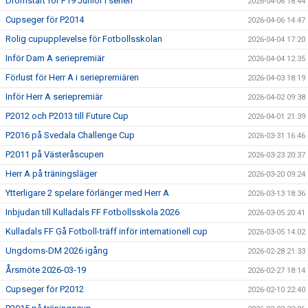
Drömstart för P19 Junior i serien
2026-04-06 18:44
Cupseger för P2014
2026-04-06 14:47
Rolig cupupplevelse för Fotbollsskolan
2026-04-04 17:20
Inför Dam A seriepremiär
2026-04-04 12:35
Förlust för Herr A i seriepremiären
2026-04-03 18:19
Inför Herr A seriepremiär
2026-04-02 09:38
P2012 och P2013 till Future Cup
2026-04-01 21:39
P2016 på Svedala Challenge Cup
2026-03-31 16:46
P2011 på Västeråscupen
2026-03-23 20:37
Herr A på träningsläger
2026-03-20 09:24
Ytterligare 2 spelare förlänger med Herr A
2026-03-13 18:36
Inbjudan till Kulladals FF Fotbollsskola 2026
2026-03-05 20:41
Kulladals FF Gå Fotboll-träff inför internationell cup
2026-03-05 14:02
Ungdoms-DM 2026 igång
2026-02-28 21:33
Årsmöte 2026-03-19
2026-02-27 18:14
Cupseger för P2012
2026-02-10 22:40