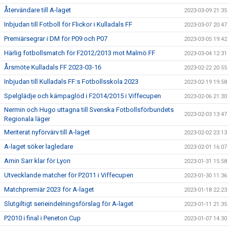
Återvändare till A-laget
2023-03-09 21:35
Inbjudan till Fotboll för Flickor i Kulladals FF
2023-03-07 20:47
Premiärsegrar i DM för P09 och P07
2023-03-05 19:42
Härlig fotbollsmatch för F2012/2013 mot Malmö FF
2023-03-04 12:31
Årsmöte Kulladals FF 2023-03-16
2023-02-22 20:55
Inbjudan till Kulladals FF:s Fotbollsskola 2023
2023-02-19 19:58
Spelglädje och kämpaglöd i F2014/2015 i Viffecupen
2023-02-06 21:30
Nermin och Hugo uttagna till Svenska Fotbollsförbundets
2023-02-03 13:47
Regionala läger
Meriterat nyförvärv till A-laget
2023-02-02 23:13
A-laget söker lagledare
2023-02-01 16:07
Amin Sarr klar för Lyon
2023-01-31 15:58
Utvecklande matcher för P2011 i Viffecupen
2023-01-30 11:36
Matchpremiär 2023 för A-laget
2023-01-18 22:23
Slutgiltigt serieindelningsförslag för A-laget
2023-01-11 21:35
P2010 i final i Peneton Cup
2023-01-07 14:30