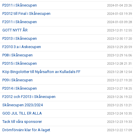
P2011 i Skånecupen
2024-01-04 23:26
P2012 till Final i Skånecupen
2024-01-03 19:39
F2011 i Skånecupen
2024-01-03 09:28
GOTT NYTT ÅR
2023-12-31 12:55
P2013 i Skånecupen
2023-12-30 17:20
F2010 3:a i Askecupen
2023-12-29 20:59
P08 i Skånecupen
2023-12-29 16:06
P2015 i Skånecupen
2023-12-28 21:31
Köp Bingolotter till Nyårsafton av Kulladals FF
2023-12-28 12:54
P09 i Skånecupen
2023-12-27 19:20
P2014 i Skånecupen
2023-12-27 18:25
F2012 och F2013 i Skånecupen
2023-12-26 19:22
Skånecupen 2023/2024
2023-12-25 13:21
GOD JUL TILL ER ALLA
2023-12-24 10:35
Tack till våra sponsorer
2023-12-23 19:33
Drömförvärv klar för A-laget
2023-12-22 17:09