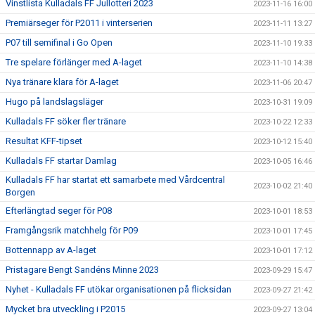
Vinstlista Kulladals FF Jullotteri 2023
2023-11-16 16:00
Premiärseger för P2011 i vinterserien
2023-11-11 13:27
P07 till semifinal i Go Open
2023-11-10 19:33
Tre spelare förlänger med A-laget
2023-11-10 14:38
Nya tränare klara för A-laget
2023-11-06 20:47
Hugo på landslagsläger
2023-10-31 19:09
Kulladals FF söker fler tränare
2023-10-22 12:33
Resultat KFF-tipset
2023-10-12 15:40
Kulladals FF startar Damlag
2023-10-05 16:46
Kulladals FF har startat ett samarbete med Vårdcentral
2023-10-02 21:40
Borgen
Efterlängtad seger för P08
2023-10-01 18:53
Framgångsrik matchhelg för P09
2023-10-01 17:45
Bottennapp av A-laget
2023-10-01 17:12
Pristagare Bengt Sandéns Minne 2023
2023-09-29 15:47
Nyhet - Kulladals FF utökar organisationen på flicksidan
2023-09-27 21:42
Mycket bra utveckling i P2015
2023-09-27 13:04