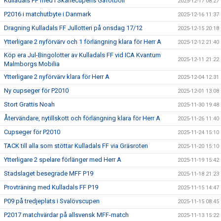
Kulladals FF med i Skånecupens Gåfotboll
2025-12-17 08:27
P2016 i matchutbyte i Danmark
2025-12-16 11:37
Dragning Kulladals FF Jullotteri på onsdag 17/12
2025-12-15 20:18
Ytterligare 2 nyförvärv och 1 förlängning klara för Herr A
2025-12-12 21:40
Köp era Jul-Bingolotter av Kulladals FF vid ICA Kvantum
2025-12-11 21:22
Malmborgs Mobilia
Ytterligare 2 nyförvärv klara för Herr A
2025-12-04 12:31
Ny cupseger för P2010
2025-12-01 13:08
Stort Grattis Noah
2025-11-30 19:48
Återvändare, nytillskott och förlängning klara för Herr A
2025-11-26 11:40
Cupseger för P2010
2025-11-24 15:10
TACK till alla som stöttar Kulladals FF via Gräsroten
2025-11-20 15:10
Ytterligare 2 spelare förlänger med Herr A
2025-11-19 15:42
Stadslaget besegrade MFF P19
2025-11-18 21:23
Provträning med Kulladals FF P19
2025-11-15 14:47
P09 på tredjeplats i Svalövscupen
2025-11-15 08:45
P2017 matchvärdar på allsvensk MFF-match
2025-11-13 15:22