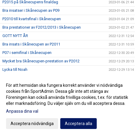
P2015 på Skånecupens finaldag
2023-01-06 21:44
Bra insatser i Skånecupen av P09
2023-01-05 21:08
P2010 till kvartsfinal i Skånecupen
2023-01-04 21:09
Bra prestationer av F2012/2013 i Skånecupen
2023-01-02 21:47
GOTT NYTT ÅR
2022-12-31 12:54
Bra insats i Skånecupen av P2011
2022-12-31 10:59
P07 i semifinal i Skånecupen
2022-12-30 20:49
Mycket bra Skånecupen-prestation av P2012
2022-12-29 20:13
Lycka till Noah
2022-12-29 13:14
Fin teknisk fotboll av P2013 i Skånecupen
2022-12-28 20:06
För att hemsidan ska fungera korrekt använder vi nödvändiga
Spänning och underhållning med P2014 i Skånecupen
2022-12-27 21:11
cookies från SportAdmin. Dessa går inte att stänga av.
Köp Bingolotter till Nyårsafton av Kulladals FF
2022-12-26 21:49
Föreningen kan också använda frivilliga cookies, t.ex. för statistik
Bra insats i Skånecupen av P2015
eller marknadsföring. Du väljer själv om du vill acceptera dessa.
2022-12-26 21:30
Anpassa dina val
GOD JUL TILL ER ALLA
2022-12-23 20:23
Resultat Dragning Kulladals FF Jullotteri 2022
2022-12-21 13:30
Acceptera nödvändiga
Acceptera alla
P2010 avslutade säsongen med beachvolleyboll
2022-12-17 21:21