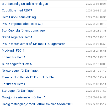
Blöt fast rolig Kulladals FF-dagen
2025-06-08 10:24
Cupglädje med P2017
2025-06-02 21:29
Herr A upp i serieledning
2025-06-01 18:35
P2015 imponerade i Halör Cup
2025-05-31 18:16
Stor Cuphelg för ungdomslagen
2025-05-28 21:31
Stabil seger för Herr A
2025-05-25 19:13
P2016 matchvärdar på Malmö FF A-lagsmatch
2025-05-23 15:58
Medvind i F2011
2025-05-21 15:51
Förlust för Herr A
2025-05-19 15:23
Skön seger för Herr A
2025-05-12 13:08
Ny storseger för Damlaget
2025-05-10 21:40
Tränare till Kulladals FF Fotboll för Fler
2025-05-10 13:41
Förlust för Herr A
2025-05-08 15:14
Storseger för Damlaget
2025-05-06 21:52
Oavgjort i seriefinalen för Herr A
2025-05-05 14:56
Härlig matchglädje med Fotbollsskolan födda 2019
2025-04-30 15:12