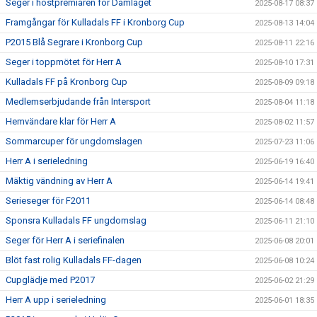
Seger i höstpremiären för Damlaget
2025-08-17 08:37
Framgångar för Kulladals FF i Kronborg Cup
2025-08-13 14:04
P2015 Blå Segrare i Kronborg Cup
2025-08-11 22:16
Seger i toppmötet för Herr A
2025-08-10 17:31
Kulladals FF på Kronborg Cup
2025-08-09 09:18
Medlemserbjudande från Intersport
2025-08-04 11:18
Hemvändare klar för Herr A
2025-08-02 11:57
Sommarcuper för ungdomslagen
2025-07-23 11:06
Herr A i serieledning
2025-06-19 16:40
Mäktig vändning av Herr A
2025-06-14 19:41
Serieseger för F2011
2025-06-14 08:48
Sponsra Kulladals FF ungdomslag
2025-06-11 21:10
Seger för Herr A i seriefinalen
2025-06-08 20:01
Blöt fast rolig Kulladals FF-dagen
2025-06-08 10:24
Cupglädje med P2017
2025-06-02 21:29
Herr A upp i serieledning
2025-06-01 18:35