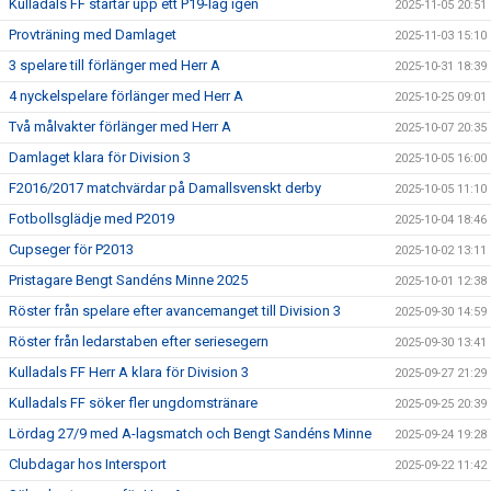
Kulladals FF startar upp ett P19-lag igen
2025-11-05 20:51
Provträning med Damlaget
2025-11-03 15:10
3 spelare till förlänger med Herr A
2025-10-31 18:39
4 nyckelspelare förlänger med Herr A
2025-10-25 09:01
Två målvakter förlänger med Herr A
2025-10-07 20:35
Damlaget klara för Division 3
2025-10-05 16:00
F2016/2017 matchvärdar på Damallsvenskt derby
2025-10-05 11:10
Fotbollsglädje med P2019
2025-10-04 18:46
Cupseger för P2013
2025-10-02 13:11
Pristagare Bengt Sandéns Minne 2025
2025-10-01 12:38
Röster från spelare efter avancemanget till Division 3
2025-09-30 14:59
Röster från ledarstaben efter seriesegern
2025-09-30 13:41
Kulladals FF Herr A klara för Division 3
2025-09-27 21:29
Kulladals FF söker fler ungdomstränare
2025-09-25 20:39
Lördag 27/9 med A-lagsmatch och Bengt Sandéns Minne
2025-09-24 19:28
Clubdagar hos Intersport
2025-09-22 11:42