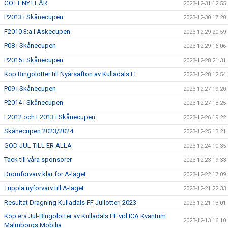
GOTT NYTT ÅR
2023-12-31 12:55
P2013 i Skånecupen
2023-12-30 17:20
F2010 3:a i Askecupen
2023-12-29 20:59
P08 i Skånecupen
2023-12-29 16:06
P2015 i Skånecupen
2023-12-28 21:31
Köp Bingolotter till Nyårsafton av Kulladals FF
2023-12-28 12:54
P09 i Skånecupen
2023-12-27 19:20
P2014 i Skånecupen
2023-12-27 18:25
F2012 och F2013 i Skånecupen
2023-12-26 19:22
Skånecupen 2023/2024
2023-12-25 13:21
GOD JUL TILL ER ALLA
2023-12-24 10:35
Tack till våra sponsorer
2023-12-23 19:33
Drömförvärv klar för A-laget
2023-12-22 17:09
Trippla nyförvärv till A-laget
2023-12-21 22:33
Resultat Dragning Kulladals FF Jullotteri 2023
2023-12-21 13:01
Köp era Jul-Bingolotter av Kulladals FF vid ICA Kvantum
2023-12-13 16:10
Malmborgs Mobilia