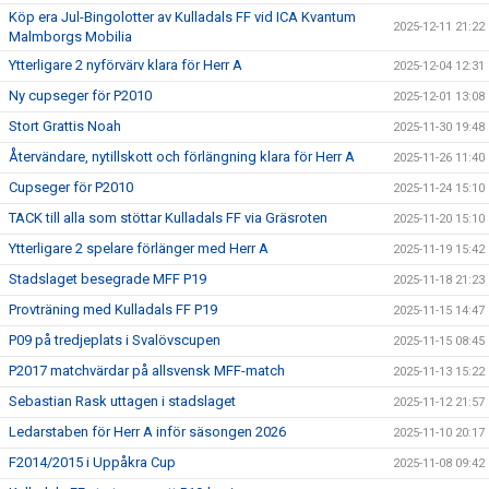
Köp era Jul-Bingolotter av Kulladals FF vid ICA Kvantum
2025-12-11 21:22
Malmborgs Mobilia
Ytterligare 2 nyförvärv klara för Herr A
2025-12-04 12:31
Ny cupseger för P2010
2025-12-01 13:08
Stort Grattis Noah
2025-11-30 19:48
Återvändare, nytillskott och förlängning klara för Herr A
2025-11-26 11:40
Cupseger för P2010
2025-11-24 15:10
TACK till alla som stöttar Kulladals FF via Gräsroten
2025-11-20 15:10
Ytterligare 2 spelare förlänger med Herr A
2025-11-19 15:42
Stadslaget besegrade MFF P19
2025-11-18 21:23
Provträning med Kulladals FF P19
2025-11-15 14:47
P09 på tredjeplats i Svalövscupen
2025-11-15 08:45
P2017 matchvärdar på allsvensk MFF-match
2025-11-13 15:22
Sebastian Rask uttagen i stadslaget
2025-11-12 21:57
Ledarstaben för Herr A inför säsongen 2026
2025-11-10 20:17
F2014/2015 i Uppåkra Cup
2025-11-08 09:42