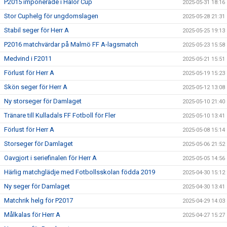
P2015 imponerade i Halör Cup
2025-05-31 18:16
Stor Cuphelg för ungdomslagen
2025-05-28 21:31
Stabil seger för Herr A
2025-05-25 19:13
P2016 matchvärdar på Malmö FF A-lagsmatch
2025-05-23 15:58
Medvind i F2011
2025-05-21 15:51
Förlust för Herr A
2025-05-19 15:23
Skön seger för Herr A
2025-05-12 13:08
Ny storseger för Damlaget
2025-05-10 21:40
Tränare till Kulladals FF Fotboll för Fler
2025-05-10 13:41
Förlust för Herr A
2025-05-08 15:14
Storseger för Damlaget
2025-05-06 21:52
Oavgjort i seriefinalen för Herr A
2025-05-05 14:56
Härlig matchglädje med Fotbollsskolan födda 2019
2025-04-30 15:12
Ny seger för Damlaget
2025-04-30 13:41
Matchrik helg för P2017
2025-04-29 14:03
Målkalas för Herr A
2025-04-27 15:27