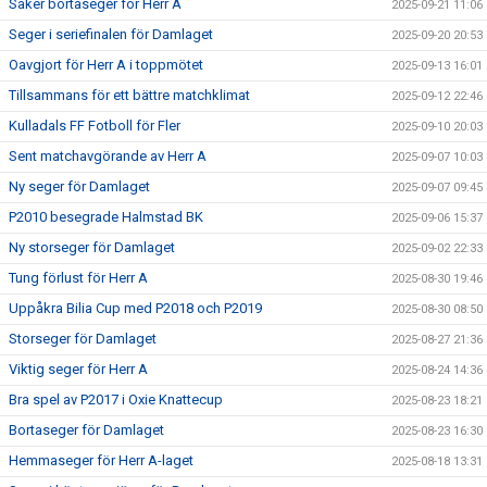
Säker bortaseger för Herr A
2025-09-21 11:06
Seger i seriefinalen för Damlaget
2025-09-20 20:53
Oavgjort för Herr A i toppmötet
2025-09-13 16:01
Tillsammans för ett bättre matchklimat
2025-09-12 22:46
Kulladals FF Fotboll för Fler
2025-09-10 20:03
Sent matchavgörande av Herr A
2025-09-07 10:03
Ny seger för Damlaget
2025-09-07 09:45
P2010 besegrade Halmstad BK
2025-09-06 15:37
Ny storseger för Damlaget
2025-09-02 22:33
Tung förlust för Herr A
2025-08-30 19:46
Uppåkra Bilia Cup med P2018 och P2019
2025-08-30 08:50
Storseger för Damlaget
2025-08-27 21:36
Viktig seger för Herr A
2025-08-24 14:36
Bra spel av P2017 i Oxie Knattecup
2025-08-23 18:21
Bortaseger för Damlaget
2025-08-23 16:30
Hemmaseger för Herr A-laget
2025-08-18 13:31