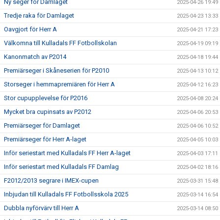
Ny seger för Damlaget
2025-04-26 19:49
Tredje raka för Damlaget
2025-04-23 13:33
Oavgjort för Herr A
2025-04-21 17:23
Välkomna till Kulladals FF Fotbollskolan
2025-04-19 09:19
Kanonmatch av P2014
2025-04-18 19:44
Premiärseger i Skåneserien för P2010
2025-04-13 10:12
Storseger i hemmapremiären för Herr A
2025-04-12 16:23
Stor cupupplevelse för P2016
2025-04-08 20:24
Mycket bra cupinsats av P2012
2025-04-06 20:53
Premiärseger för Damlaget
2025-04-06 10:52
Premiärseger för Herr A-laget
2025-04-05 10:03
Inför seriestart med Kulladals FF Herr A-laget
2025-04-03 17:11
Inför seriestart med Kulladals FF Damlag
2025-04-02 18:16
F2012/2013 segrare i IMEX-cupen
2025-03-31 15:48
Inbjudan till Kulladals FF Fotbollsskola 2025
2025-03-14 16:54
Dubbla nyförvärv till Herr A
2025-03-14 08:50