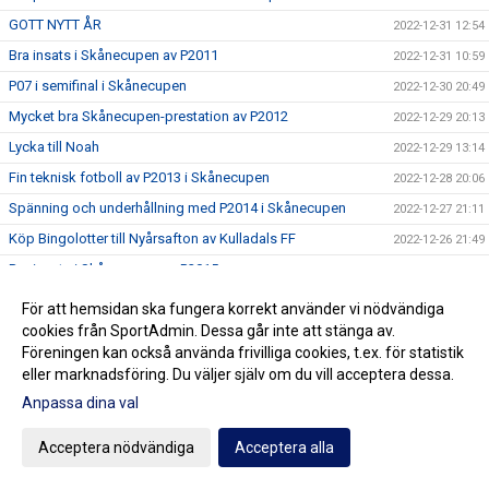
GOTT NYTT ÅR
2022-12-31 12:54
Bra insats i Skånecupen av P2011
2022-12-31 10:59
P07 i semifinal i Skånecupen
2022-12-30 20:49
Mycket bra Skånecupen-prestation av P2012
2022-12-29 20:13
Lycka till Noah
2022-12-29 13:14
Fin teknisk fotboll av P2013 i Skånecupen
2022-12-28 20:06
Spänning och underhållning med P2014 i Skånecupen
2022-12-27 21:11
Köp Bingolotter till Nyårsafton av Kulladals FF
2022-12-26 21:49
Bra insats i Skånecupen av P2015
2022-12-26 21:30
GOD JUL TILL ER ALLA
2022-12-23 20:23
För att hemsidan ska fungera korrekt använder vi nödvändiga
Resultat Dragning Kulladals FF Jullotteri 2022
cookies från SportAdmin. Dessa går inte att stänga av.
2022-12-21 13:30
Föreningen kan också använda frivilliga cookies, t.ex. för statistik
P2010 avslutade säsongen med beachvolleyboll
2022-12-17 21:21
eller marknadsföring. Du väljer själv om du vill acceptera dessa.
Köp era Jul-Bingolotter av Kulladals FF vid ICA Kvantum
2022-12-11 11:50
Anpassa dina val
Malmborgs Mobilia
Nyförvärv och återvändare till A-laget
2022-12-10 10:07
Acceptera nödvändiga
Acceptera alla
Cupseger för P09
2022-12-05 13:19