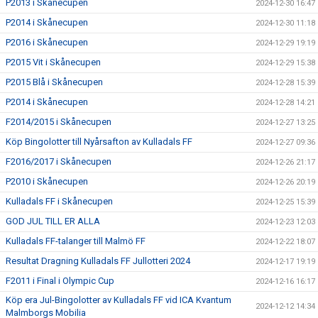
P2013 i Skånecupen
2024-12-30 16:47
P2014 i Skånecupen
2024-12-30 11:18
P2016 i Skånecupen
2024-12-29 19:19
P2015 Vit i Skånecupen
2024-12-29 15:38
P2015 Blå i Skånecupen
2024-12-28 15:39
P2014 i Skånecupen
2024-12-28 14:21
F2014/2015 i Skånecupen
2024-12-27 13:25
Köp Bingolotter till Nyårsafton av Kulladals FF
2024-12-27 09:36
F2016/2017 i Skånecupen
2024-12-26 21:17
P2010 i Skånecupen
2024-12-26 20:19
Kulladals FF i Skånecupen
2024-12-25 15:39
GOD JUL TILL ER ALLA
2024-12-23 12:03
Kulladals FF-talanger till Malmö FF
2024-12-22 18:07
Resultat Dragning Kulladals FF Jullotteri 2024
2024-12-17 19:19
F2011 i Final i Olympic Cup
2024-12-16 16:17
Köp era Jul-Bingolotter av Kulladals FF vid ICA Kvantum
2024-12-12 14:34
Malmborgs Mobilia