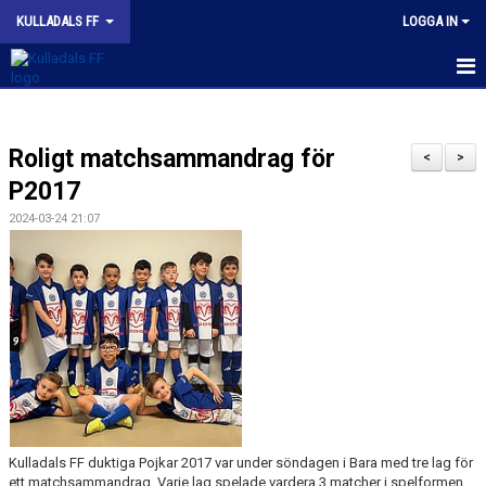
KULLADALS FF
LOGGA IN
HEM
Roligt matchsammandrag för
OM KLUBBEN
<
>
P2017
NYHETER
2024-03-24 21:07
KONTAKT
INFORMATION MED POLICY
DOKUMENT
BILDGALLERI
MATCHER
Kulladals FF duktiga Pojkar 2017 var under söndagen i Bara med tre lag för
ett matchsammandrag. Varje lag spelade vardera 3 matcher i spelformen
INBETALNING