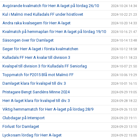
Avgörande kvalmatch för Herr A-laget på lördag 26/10
2024-10-24 14:34
Kul i Malmö med Kulladals FF under höstlovet
2024-10-22 21:23
Andra raka kvalsegern för Herr A-laget
2024-10-20 14:33
Kvalmatch på hemmaplan för Herr A-laget på lördag 19/10
2024-10-16 21:47
Säsongen över för Damlaget
2024-10-14 13:48
Seger för Herr A-laget i första kvalmatchen
2024-10-12 18:58
Kulladals FF Herr A kvalar till division 3
2024-10-11 18:23
Kvalspel till division 3 för Kulladals FF Seniorlag
2024-10-07 21:50
Toppmatch för P2015 Blå mot Malmö FF
2024-10-06 19:29
Damlaget klara för kvalspel till div. 3
2024-10-01 16:15
Pristagare Bengt Sandéns Minne 2024
2024-09-29 19:05
Herr A-laget klara för kvalspel till div. 3
2024-09-28 18:22
Viktig hemmamatch för Herr A-laget på lördag 28/9
2024-09-26 15:53
Clubdagar på Intersport
2024-09-23 19:11
Förlust för Damlaget
2024-09-23 13:10
Lyckosam lördag för Herr A-laget
2024-09-22 15:05