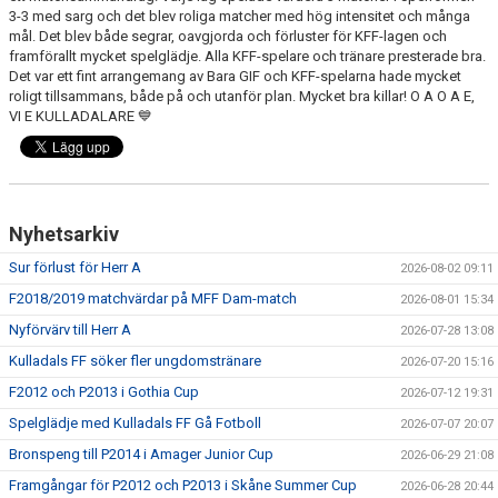
3-3 med sarg och det blev roliga matcher med hög intensitet och många
mål. Det blev både segrar, oavgjorda och förluster för KFF-lagen och
PROFILKLÄDER
framförallt mycket spelglädje. Alla KFF-spelare och tränare presterade bra.
Det var ett fint arrangemang av Bara GIF och KFF-spelarna hade mycket
KFF FACEBOOK
roligt tillsammans, både på och utanför plan. Mycket bra killar! O A O A E,
VI E KULLADALARE 💙
KFF INSTAGRAM
MEDLEM INTRESSEANMÄLAN
Nyhetsarkiv
Sur förlust för Herr A
2026-08-02 09:11
F2018/2019 matchvärdar på MFF Dam-match
2026-08-01 15:34
Nyförvärv till Herr A
2026-07-28 13:08
Kulladals FF söker fler ungdomstränare
2026-07-20 15:16
F2012 och P2013 i Gothia Cup
2026-07-12 19:31
Spelglädje med Kulladals FF Gå Fotboll
2026-07-07 20:07
Bronspeng till P2014 i Amager Junior Cup
2026-06-29 21:08
Framgångar för P2012 och P2013 i Skåne Summer Cup
2026-06-28 20:44