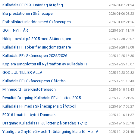
Kulladals FF P19 Juniorlag är igång
2026-01-07 21:24
Bra prestationer i Skånecupen
2026-01-06 08:23
Fotbollsåret inleddes med Skånecupen
2026-01-02 21:16
GOTT NYTT ÅR
2025-12-31 11:19
Härligt avslut på 2025 med Skånecupen
2025-12-30 20:07
Kulladals FF söker fler ungdomstränare
2025-12-28 12:08
Kulladals FF i Skånecupen 2025/2026
2025-12-25 15:35
Köp era Bingolotter till Nyårsafton av Kulladals FF
2025-12-25 10:07
GOD JUL TILL ER ALLA
2025-12-23 09:32
Kulladals FF i Skånecupens Gåfotboll
2025-12-21 19:43
Minnesord Tore Kristoffersson
2025-12-18 13:43
Resultat Dragning Kulladals FF Jullotteri 2025
2025-12-17 21:35
Kulladals FF med i Skånecupens Gåfotboll
2025-12-17 08:27
P2016 i matchutbyte i Danmark
2025-12-16 11:37
Dragning Kulladals FF Jullotteri på onsdag 17/12
2025-12-15 20:18
Ytterligare 2 nyförvärv och 1 förlängning klara för Herr A
2025-12-12 21:40