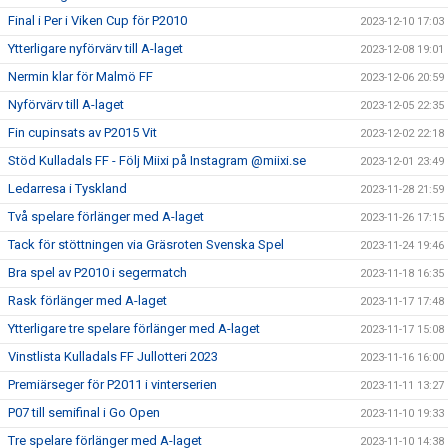
Final i Per i Viken Cup för P2010
2023-12-10 17:03
Ytterligare nyförvärv till A-laget
2023-12-08 19:01
Nermin klar för Malmö FF
2023-12-06 20:59
Nyförvärv till A-laget
2023-12-05 22:35
Fin cupinsats av P2015 Vit
2023-12-02 22:18
Stöd Kulladals FF - Följ Miixi på Instagram @miixi.se
2023-12-01 23:49
Ledarresa i Tyskland
2023-11-28 21:59
Två spelare förlänger med A-laget
2023-11-26 17:15
Tack för stöttningen via Gräsroten Svenska Spel
2023-11-24 19:46
Bra spel av P2010 i segermatch
2023-11-18 16:35
Rask förlänger med A-laget
2023-11-17 17:48
Ytterligare tre spelare förlänger med A-laget
2023-11-17 15:08
Vinstlista Kulladals FF Jullotteri 2023
2023-11-16 16:00
Premiärseger för P2011 i vinterserien
2023-11-11 13:27
P07 till semifinal i Go Open
2023-11-10 19:33
Tre spelare förlänger med A-laget
2023-11-10 14:38