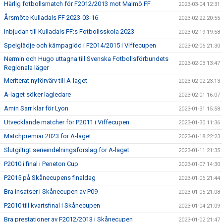
Härlig fotbollsmatch för F2012/2013 mot Malmö FF
2023-03-04 12:31
Årsmöte Kulladals FF 2023-03-16
2023-02-22 20:55
Inbjudan till Kulladals FF:s Fotbollsskola 2023
2023-02-19 19:58
Spelglädje och kämpaglöd i F2014/2015 i Viffecupen
2023-02-06 21:30
Nermin och Hugo uttagna till Svenska Fotbollsförbundets
2023-02-03 13:47
Regionala läger
Meriterat nyförvärv till A-laget
2023-02-02 23:13
A-laget söker lagledare
2023-02-01 16:07
Amin Sarr klar för Lyon
2023-01-31 15:58
Utvecklande matcher för P2011 i Viffecupen
2023-01-30 11:36
Matchpremiär 2023 för A-laget
2023-01-18 22:23
Slutgiltigt serieindelningsförslag för A-laget
2023-01-11 21:35
P2010 i final i Peneton Cup
2023-01-07 14:30
P2015 på Skånecupens finaldag
2023-01-06 21:44
Bra insatser i Skånecupen av P09
2023-01-05 21:08
P2010 till kvartsfinal i Skånecupen
2023-01-04 21:09
Bra prestationer av F2012/2013 i Skånecupen
2023-01-02 21:47