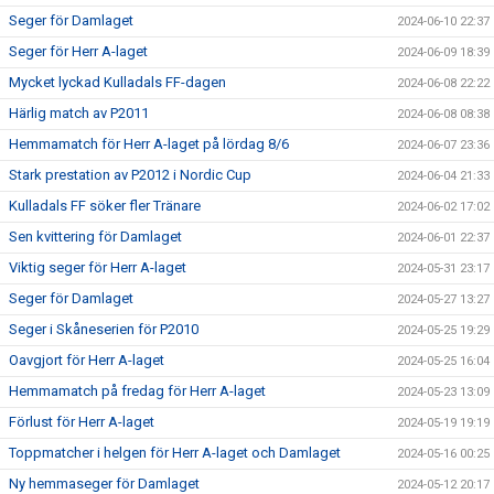
Seger för Damlaget
2024-06-10 22:37
Seger för Herr A-laget
2024-06-09 18:39
Mycket lyckad Kulladals FF-dagen
2024-06-08 22:22
Härlig match av P2011
2024-06-08 08:38
Hemmamatch för Herr A-laget på lördag 8/6
2024-06-07 23:36
Stark prestation av P2012 i Nordic Cup
2024-06-04 21:33
Kulladals FF söker fler Tränare
2024-06-02 17:02
Sen kvittering för Damlaget
2024-06-01 22:37
Viktig seger för Herr A-laget
2024-05-31 23:17
Seger för Damlaget
2024-05-27 13:27
Seger i Skåneserien för P2010
2024-05-25 19:29
Oavgjort för Herr A-laget
2024-05-25 16:04
Hemmamatch på fredag för Herr A-laget
2024-05-23 13:09
Förlust för Herr A-laget
2024-05-19 19:19
Toppmatcher i helgen för Herr A-laget och Damlaget
2024-05-16 00:25
Ny hemmaseger för Damlaget
2024-05-12 20:17