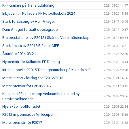
KFF-tränare på Tränarutbildning
2024-03-24 14:47
Inbjudan till Kulladals FF Fotbollsskola 2024
2024-03-20 15:38
Stark försäsong av Herr A-laget
2024-03-17 10:45
Dam A-laget fortsatt obesegrade
2024-03-17 10:17
Bra prestationer av P2012 i Skånes Vintermästerskap
2024-03-17 09:54
Stark insats av P2015 Blå mot MFF
2024-03-09 16:51
Årsmöte 2024-03-21
2024-02-28 22:30
Nypremiär för Kulladals FF Damlag
2024-02-26 16:44
Internationella P2015 Träningsmatcher på Kulladals IP
2024-02-22 22:28
Matchintensiv lördag för F2012/2013
2024-02-21 14:06
Matchpremiär för F2016/2017
2024-02-11 18:15
Kulladals FF stärker upp verksamheten med ny
2024-02-09 20:06
Barnfotbollscoach
Nya skåp i bollförrådet
2024-02-08 22:34
P2012 imponerade i Viffecupen
2024-02-05 15:16
Matchpremiär för P2017
2024-02-04 13:53