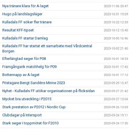
Nya tränare klara för A-laget
2023-11-06 20:47
Hugo på landslagsläger
2023-10-31 19:09
Kulladals FF söker fler tränare
2023-10-22 12:33
Resultat KFF-tipset
2023-10-12 15:40
Kulladals FF startar Damlag
2023-10-05 16:46
Kulladals FF har startat ett samarbete med Vårdcentral
2023-10-02 21:40
Borgen
Efterlängtad seger för P08
2023-10-01 18:53
Framgångsrik matchhelg för P09
2023-10-01 17:45
Bottennapp av A-laget
2023-10-01 17:12
Pristagare Bengt Sandéns Minne 2023
2023-09-29 15:47
Nyhet - Kulladals FF utökar organisationen på flicksidan
2023-09-27 21:42
Mycket bra utveckling i P2015
2023-09-27 13:04
Stark prestation av P2012 i Nordic Cup
2023-09-26 13:03
Clubdagar på Intersport
2023-09-24 19:11
Stark seger i toppmötet för F2010
2023-09-24 17:35