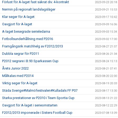
Förlust för A-laget fast säkrat div. 4-kontrakt
2023-09-23 20:18
Nermin på regionalt landslagsläger
2023-09-21 15:53
Klar seger för A-laget
2023-09-17 10:42
Oavgjort för A-laget
2023-09-09 16:06
A-laget besegrade serieledarna
2023-09-03 15:34
Fotbollsunderhållning med P2016
2023-09-02 17:00
Framgångsrik matchhelg av F2012/2013
2023-08-27 21:07
Dubbla segrar för P2011
2023-08-26 21:34
P2012 segrare i B.93 Sparkassen Cup
2023-08-24 15:13
Årets Junior 2022
2023-08-21 07:41
Målkalas med P2014
2023-08-20 22:00
Viktig seger för A-laget
2023-08-19 20:33
Städa Sverige#Malmöfestivalen#Kulladals FF P07
2023-08-17 13:30
Starka prestationer av P2010 i Team Sportia Cup
2023-08-13 21:22
Oavgjort för A-laget i serieomstarten
2023-08-12 22:29
F2012/2013 imponerade i Sisters Football Cup
2023-07-08 13:39