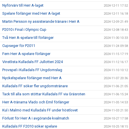
Nyförvärv till Herr A-laget
2024-12-11 17:52
Spelare förlänger med Herr A-laget
2024-12-11 16:18
Martin Persson ny assisterande tränare i Herr A
2024-12-09 21:49
P2010 i Final i Olympic Cup
2024-12-08 18:43
Två Herr A-spelare till förlänger
2024-11-30 10:33
Cupseger för P2011
2024-11-24 09:58
Fem Herr A-spelare förlänger
2024-11-15 17:19
Vinstlista Kulladals FF Jullotteri 2024
2024-11-12 16:17
Provspel i Kulladals FF Ungdomslag
2024-11-10 10:12
Nyckelspelare förlänger med Herr A
2024-11-07 20:36
Kulladals FF söker fler ungdomstränare
2024-11-06 21:05
Tack till alla som stöttar Kulladals FF via Gräsroten
2024-11-06 15:24
Herr A-tränarna Vlado och Emil förlänger
2024-11-05 14:53
Kul i Malmö med Kulladals FF under höstlovet
2024-11-03 21:50
Förlust för Herr A i avgörande kvalmatch
2024-10-27 17:58
Kulladals FF F2010 söker spelare
2024-10-25 18:15