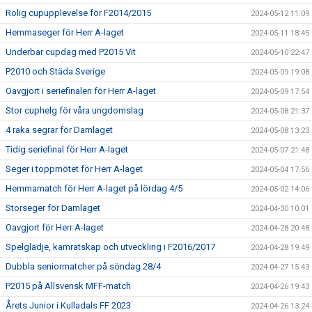
Rolig cupupplevelse för F2014/2015
2024-05-12 11:09
Hemmaseger för Herr A-laget
2024-05-11 18:45
Underbar cupdag med P2015 Vit
2024-05-10 22:47
P2010 och Städa Sverige
2024-05-09 19:08
Oavgjort i seriefinalen för Herr A-laget
2024-05-09 17:54
Stor cuphelg för våra ungdomslag
2024-05-08 21:37
4 raka segrar för Damlaget
2024-05-08 13:23
Tidig seriefinal för Herr A-laget
2024-05-07 21:48
Seger i toppmötet för Herr A-laget
2024-05-04 17:56
Hemmamatch för Herr A-laget på lördag 4/5
2024-05-02 14:06
Storseger för Damlaget
2024-04-30 10:01
Oavgjort för Herr A-laget
2024-04-28 20:48
Spelglädje, kamratskap och utveckling i F2016/2017
2024-04-28 19:49
Dubbla seniormatcher på söndag 28/4
2024-04-27 15:43
P2015 på Allsvensk MFF-match
2024-04-26 19:43
Årets Junior i Kulladals FF 2023
2024-04-26 13:24