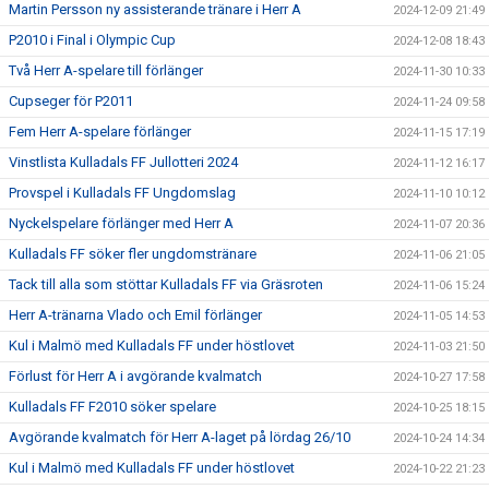
Martin Persson ny assisterande tränare i Herr A
2024-12-09 21:49
P2010 i Final i Olympic Cup
2024-12-08 18:43
Två Herr A-spelare till förlänger
2024-11-30 10:33
Cupseger för P2011
2024-11-24 09:58
Fem Herr A-spelare förlänger
2024-11-15 17:19
Vinstlista Kulladals FF Jullotteri 2024
2024-11-12 16:17
Provspel i Kulladals FF Ungdomslag
2024-11-10 10:12
Nyckelspelare förlänger med Herr A
2024-11-07 20:36
Kulladals FF söker fler ungdomstränare
2024-11-06 21:05
Tack till alla som stöttar Kulladals FF via Gräsroten
2024-11-06 15:24
Herr A-tränarna Vlado och Emil förlänger
2024-11-05 14:53
Kul i Malmö med Kulladals FF under höstlovet
2024-11-03 21:50
Förlust för Herr A i avgörande kvalmatch
2024-10-27 17:58
Kulladals FF F2010 söker spelare
2024-10-25 18:15
Avgörande kvalmatch för Herr A-laget på lördag 26/10
2024-10-24 14:34
Kul i Malmö med Kulladals FF under höstlovet
2024-10-22 21:23