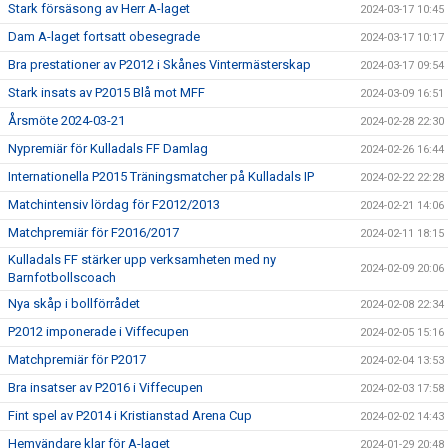
Stark försäsong av Herr A-laget
2024-03-17 10:45
Dam A-laget fortsatt obesegrade
2024-03-17 10:17
Bra prestationer av P2012 i Skånes Vintermästerskap
2024-03-17 09:54
Stark insats av P2015 Blå mot MFF
2024-03-09 16:51
Årsmöte 2024-03-21
2024-02-28 22:30
Nypremiär för Kulladals FF Damlag
2024-02-26 16:44
Internationella P2015 Träningsmatcher på Kulladals IP
2024-02-22 22:28
Matchintensiv lördag för F2012/2013
2024-02-21 14:06
Matchpremiär för F2016/2017
2024-02-11 18:15
Kulladals FF stärker upp verksamheten med ny
2024-02-09 20:06
Barnfotbollscoach
Nya skåp i bollförrådet
2024-02-08 22:34
P2012 imponerade i Viffecupen
2024-02-05 15:16
Matchpremiär för P2017
2024-02-04 13:53
Bra insatser av P2016 i Viffecupen
2024-02-03 17:58
Fint spel av P2014 i Kristianstad Arena Cup
2024-02-02 14:43
Hemvändare klar för A-laget
2024-01-29 20:48