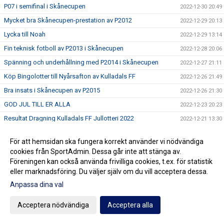
P07 i semifinal i Skånecupen
2022-12-30 20:49
Mycket bra Skånecupen-prestation av P2012
2022-12-29 20:13
Lycka till Noah
2022-12-29 13:14
Fin teknisk fotboll av P2013 i Skånecupen
2022-12-28 20:06
Spänning och underhållning med P2014 i Skånecupen
2022-12-27 21:11
Köp Bingolotter till Nyårsafton av Kulladals FF
2022-12-26 21:49
Bra insats i Skånecupen av P2015
2022-12-26 21:30
GOD JUL TILL ER ALLA
2022-12-23 20:23
Resultat Dragning Kulladals FF Jullotteri 2022
2022-12-21 13:30
P2010 avslutade säsongen med beachvolleyboll
2022-12-17 21:21
För att hemsidan ska fungera korrekt använder vi nödvändiga
Köp era Jul-Bingolotter av Kulladals FF vid ICA Kvantum
2022-12-11 11:50
cookies från SportAdmin. Dessa går inte att stänga av.
Malmborgs Mobilia
Föreningen kan också använda frivilliga cookies, t.ex. för statistik
Nyförvärv och återvändare till A-laget
2022-12-10 10:07
eller marknadsföring. Du väljer själv om du vill acceptera dessa.
Cupseger för P09
2022-12-05 13:19
Anpassa dina val
F09 i final i Olympic Cup
2022-11-21 21:11
Acceptera nödvändiga
Acceptera alla
Bra cupspel av P2015
2022-11-21 15:07
Mycket bra cupinsats av F2011