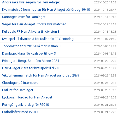
Andra raka kvalsegern för Herr A-laget
2024-10-20 14:33
Kvalmatch på hemmaplan för Herr A-laget på lördag 19/10
2024-10-16 21:47
Säsongen över för Damlaget
2024-10-14 13:48
Seger för Herr A-laget i första kvalmatchen
2024-10-12 18:58
Kulladals FF Herr A kvalar till division 3
2024-10-11 18:23
Kvalspel till division 3 för Kulladals FF Seniorlag
2024-10-07 21:50
Toppmatch för P2015 Blå mot Malmö FF
2024-10-06 19:29
Damlaget klara för kvalspel till div. 3
2024-10-01 16:15
Pristagare Bengt Sandéns Minne 2024
2024-09-29 19:05
Herr A-laget klara för kvalspel till div. 3
2024-09-28 18:22
Viktig hemmamatch för Herr A-laget på lördag 28/9
2024-09-26 15:53
Clubdagar på Intersport
2024-09-23 19:11
Förlust för Damlaget
2024-09-23 13:10
Lyckosam lördag för Herr A-laget
2024-09-22 15:05
Framgångsrik lördag för P2010
2024-09-21 21:05
Fotbollsfest med P2017
2024-09-21 12:23