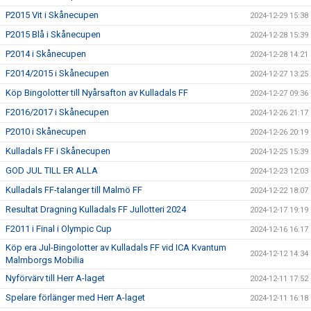
P2015 Vit i Skånecupen
2024-12-29 15:38
P2015 Blå i Skånecupen
2024-12-28 15:39
P2014 i Skånecupen
2024-12-28 14:21
F2014/2015 i Skånecupen
2024-12-27 13:25
Köp Bingolotter till Nyårsafton av Kulladals FF
2024-12-27 09:36
F2016/2017 i Skånecupen
2024-12-26 21:17
P2010 i Skånecupen
2024-12-26 20:19
Kulladals FF i Skånecupen
2024-12-25 15:39
GOD JUL TILL ER ALLA
2024-12-23 12:03
Kulladals FF-talanger till Malmö FF
2024-12-22 18:07
Resultat Dragning Kulladals FF Jullotteri 2024
2024-12-17 19:19
F2011 i Final i Olympic Cup
2024-12-16 16:17
Köp era Jul-Bingolotter av Kulladals FF vid ICA Kvantum
2024-12-12 14:34
Malmborgs Mobilia
Nyförvärv till Herr A-laget
2024-12-11 17:52
Spelare förlänger med Herr A-laget
2024-12-11 16:18