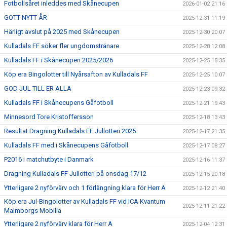
Fotbollsåret inleddes med Skånecupen
2026-01-02 21:16
GOTT NYTT ÅR
2025-12-31 11:19
Härligt avslut på 2025 med Skånecupen
2025-12-30 20:07
Kulladals FF söker fler ungdomstränare
2025-12-28 12:08
Kulladals FF i Skånecupen 2025/2026
2025-12-25 15:35
Köp era Bingolotter till Nyårsafton av Kulladals FF
2025-12-25 10:07
GOD JUL TILL ER ALLA
2025-12-23 09:32
Kulladals FF i Skånecupens Gåfotboll
2025-12-21 19:43
Minnesord Tore Kristoffersson
2025-12-18 13:43
Resultat Dragning Kulladals FF Jullotteri 2025
2025-12-17 21:35
Kulladals FF med i Skånecupens Gåfotboll
2025-12-17 08:27
P2016 i matchutbyte i Danmark
2025-12-16 11:37
Dragning Kulladals FF Jullotteri på onsdag 17/12
2025-12-15 20:18
Ytterligare 2 nyförvärv och 1 förlängning klara för Herr A
2025-12-12 21:40
Köp era Jul-Bingolotter av Kulladals FF vid ICA Kvantum
2025-12-11 21:22
Malmborgs Mobilia
Ytterligare 2 nyförvärv klara för Herr A
2025-12-04 12:31