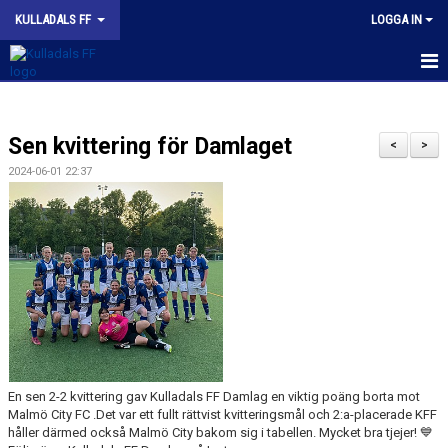
KULLADALS FF
LOGGA IN
HEM
Sen kvittering för Damlaget
OM KLUBBEN
<
>
2024-06-01 22:37
NYHETER
KONTAKT
INFORMATION MED POLICY
DOKUMENT
BILDGALLERI
En sen 2-2 kvittering gav Kulladals FF Damlag en viktig poäng borta mot
MATCHER
Malmö City FC .Det var ett fullt rättvist kvitteringsmål och 2:a-placerade KFF
håller därmed också Malmö City bakom sig i tabellen. Mycket bra tjejer! 💙
INBETALNING