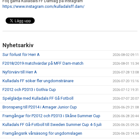
Följ gärna Kulladals FF Damlag på Instagram
https://www.instagram.com/kulladalsff.dam/
PROFILKLÄDER
KFF FACEBOOK
KFF INSTAGRAM
Nyhetsarkiv
MEDLEM INTRESSEANMÄLAN
Sur förlust för Herr A
2026-08-02 09:11
F2018/2019 matchvärdar på MFF Dam-match
2026-08-01 15:34
Nyförvärv till Herr A
2026-07-28 13:08
Kulladals FF söker fler ungdomstränare
2026-07-20 15:16
F2012 och P2013 i Gothia Cup
2026-07-12 19:31
Spelglädje med Kulladals FF Gå Fotboll
2026-07-07 20:07
Bronspeng till P2014 i Amager Junior Cup
2026-06-29 21:08
Framgångar för P2012 och P2013 i Skåne Summer Cup
2026-06-28 20:44
Kulladals FF Gå-Fotboll till Sweden Summer Cup 4-5 juli
2026-06-25 09:26
Framgångsrik vårsäsong för ungdomslagen
2026-06-23 14:54