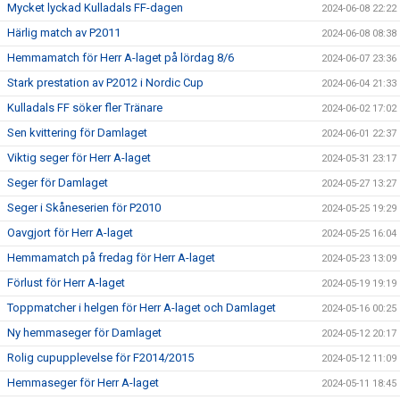
Mycket lyckad Kulladals FF-dagen
2024-06-08 22:22
Härlig match av P2011
2024-06-08 08:38
Hemmamatch för Herr A-laget på lördag 8/6
2024-06-07 23:36
Stark prestation av P2012 i Nordic Cup
2024-06-04 21:33
Kulladals FF söker fler Tränare
2024-06-02 17:02
Sen kvittering för Damlaget
2024-06-01 22:37
Viktig seger för Herr A-laget
2024-05-31 23:17
Seger för Damlaget
2024-05-27 13:27
Seger i Skåneserien för P2010
2024-05-25 19:29
Oavgjort för Herr A-laget
2024-05-25 16:04
Hemmamatch på fredag för Herr A-laget
2024-05-23 13:09
Förlust för Herr A-laget
2024-05-19 19:19
Toppmatcher i helgen för Herr A-laget och Damlaget
2024-05-16 00:25
Ny hemmaseger för Damlaget
2024-05-12 20:17
Rolig cupupplevelse för F2014/2015
2024-05-12 11:09
Hemmaseger för Herr A-laget
2024-05-11 18:45