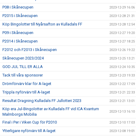
P08 i Skånecupen
2023-12-29 16:06
P2015 i Skånecupen
2023-12-28 21:31
Köp Bingolotter till Nyårsafton av Kulladals FF
2023-12-28 12:54
P09 i Skånecupen
2023-12-27 19:20
P2014 i Skånecupen
2023-12-27 18:25
F2012 och F2013 i Skånecupen
2023-12-26 19:22
Skånecupen 2023/2024
2023-12-25 13:21
GOD JUL TILL ER ALLA
2023-12-24 10:35
Tack till våra sponsorer
2023-12-23 19:33
Drömförvärv klar för A-laget
2023-12-22 17:09
Trippla nyförvärv till A-laget
2023-12-21 22:33
Resultat Dragning Kulladals FF Jullotteri 2023
2023-12-21 13:01
Köp era Jul-Bingolotter av Kulladals FF vid ICA Kvantum
2023-12-13 16:10
Malmborgs Mobilia
Final i Per i Viken Cup för P2010
2023-12-10 17:03
Ytterligare nyförvärv till A-laget
2023-12-08 19:01