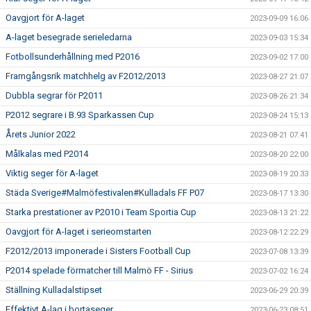
Oavgjort för A-laget
2023-09-09 16:06
A-laget besegrade serieledarna
2023-09-03 15:34
Fotbollsunderhållning med P2016
2023-09-02 17:00
Framgångsrik matchhelg av F2012/2013
2023-08-27 21:07
Dubbla segrar för P2011
2023-08-26 21:34
P2012 segrare i B.93 Sparkassen Cup
2023-08-24 15:13
Årets Junior 2022
2023-08-21 07:41
Målkalas med P2014
2023-08-20 22:00
Viktig seger för A-laget
2023-08-19 20:33
Städa Sverige#Malmöfestivalen#Kulladals FF P07
2023-08-17 13:30
Starka prestationer av P2010 i Team Sportia Cup
2023-08-13 21:22
Oavgjort för A-laget i serieomstarten
2023-08-12 22:29
F2012/2013 imponerade i Sisters Football Cup
2023-07-08 13:39
P2014 spelade förmatcher till Malmö FF - Sirius
2023-07-02 16:24
Ställning Kulladalstipset
2023-06-29 20:39
Effektivt A-lag i bortaseger
2023-06-23 08:51