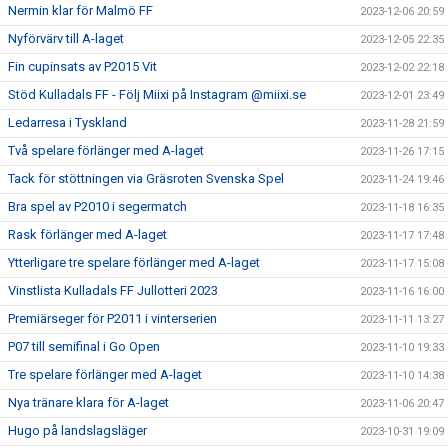
Nermin klar för Malmö FF
2023-12-06 20:59
Nyförvärv till A-laget
2023-12-05 22:35
Fin cupinsats av P2015 Vit
2023-12-02 22:18
Stöd Kulladals FF - Följ Miixi på Instagram @miixi.se
2023-12-01 23:49
Ledarresa i Tyskland
2023-11-28 21:59
Två spelare förlänger med A-laget
2023-11-26 17:15
Tack för stöttningen via Gräsroten Svenska Spel
2023-11-24 19:46
Bra spel av P2010 i segermatch
2023-11-18 16:35
Rask förlänger med A-laget
2023-11-17 17:48
Ytterligare tre spelare förlänger med A-laget
2023-11-17 15:08
Vinstlista Kulladals FF Jullotteri 2023
2023-11-16 16:00
Premiärseger för P2011 i vinterserien
2023-11-11 13:27
P07 till semifinal i Go Open
2023-11-10 19:33
Tre spelare förlänger med A-laget
2023-11-10 14:38
Nya tränare klara för A-laget
2023-11-06 20:47
Hugo på landslagsläger
2023-10-31 19:09