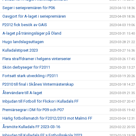
Seger i seriepremiären för P06
2023-04-10 18:36
Oavgjort för A-laget i seriepremiären
2023-04-09 18:36
P2012 fick besök av GAIS
2023-04-03 19:06
A-laget på träningsläger på Öland
2023-03-31 15:40
Hugo landslagsuttagen
2023-03-28 21:22
Kulladalstipset 2023
2023-03-27 16:36
Flera straffdramer i helgens vinterserier
2023-03-26 17:45
Skön derbyseger för F2011
2023-03-20 13:27
Fortsatt stark utveckling i P2011
2023-03-19 20:26
P2010 till final i Skånes Vintermästerskap
2023-03-18 14:27
Återvändare till A-laget
2023-03-09 21:35
Inbjudan till Fotboll för Flickor i Kulladals FF
2023-03-07 20:47
Premiärsegrar i DM för P09 och P07
2023-03-05 19:42
Härlig fotbollsmatch för F2012/2013 mot Malmö FF
2023-03-04 12:31
Årsmöte Kulladals FF 2023-03-16
2023-02-22 20:55
Inbjudan till Kulladals FF:s Fotbollsskola 2023
2023-02-19 19:58