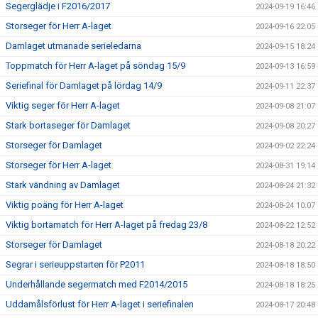
Segerglädje i F2016/2017
2024-09-19 16:46
Storseger för Herr A-laget
2024-09-16 22:05
Damlaget utmanade serieledarna
2024-09-15 18:24
Toppmatch för Herr A-laget på söndag 15/9
2024-09-13 16:59
Seriefinal för Damlaget på lördag 14/9
2024-09-11 22:37
Viktig seger för Herr A-laget
2024-09-08 21:07
Stark bortaseger för Damlaget
2024-09-08 20:27
Storseger för Damlaget
2024-09-02 22:24
Storseger för Herr A-laget
2024-08-31 19:14
Stark vändning av Damlaget
2024-08-24 21:32
Viktig poäng för Herr A-laget
2024-08-24 10:07
Viktig bortamatch för Herr A-laget på fredag 23/8
2024-08-22 12:52
Storseger för Damlaget
2024-08-18 20:22
Segrar i serieuppstarten för P2011
2024-08-18 18:50
Underhållande segermatch med F2014/2015
2024-08-18 18:25
Uddamålsförlust för Herr A-laget i seriefinalen
2024-08-17 20:48