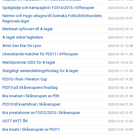
Spelglädje och kämpaglöd i F2014/2015 i Viffecupen
2023-02-06 21:30
Nermin och Hugo uttagna till Svenska Fotbollsförbundets
2023-02-03 13:47
Regionala läger
Meriterat nyförvärv till A-laget
2023-02-02 23:13
A-laget söker lagledare
2023-02-01 16:07
Amin Sarr klar för Lyon
2023-01-31 15:58
Utvecklande matcher för P2011 i Viffecupen
2023-01-30 11:36
Matchpremiär 2023 för A-laget
2023-01-18 22:23
Slutgiltigt serieindelningsförslag för A-laget
2023-01-11 21:35
P2010 i final i Peneton Cup
2023-01-07 14:30
P2015 på Skånecupens finaldag
2023-01-06 21:44
Bra insatser i Skånecupen av P09
2023-01-05 21:08
P2010 till kvartsfinal i Skånecupen
2023-01-04 21:09
Bra prestationer av F2012/2013 i Skånecupen
2023-01-02 21:47
GOTT NYTT ÅR
2022-12-31 12:54
Bra insats i Skånecupen av P2011
2022-12-31 10:59