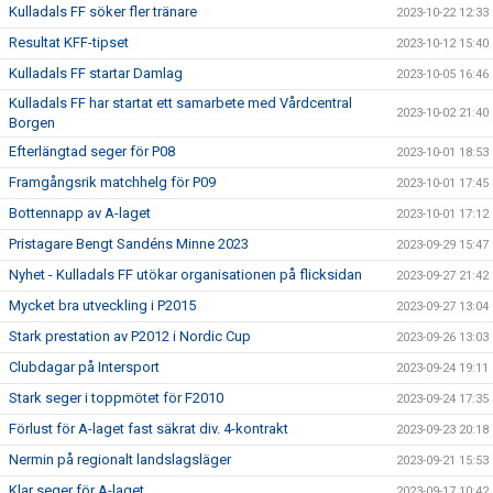
Kulladals FF söker fler tränare
2023-10-22 12:33
Resultat KFF-tipset
2023-10-12 15:40
Kulladals FF startar Damlag
2023-10-05 16:46
Kulladals FF har startat ett samarbete med Vårdcentral
2023-10-02 21:40
Borgen
Efterlängtad seger för P08
2023-10-01 18:53
Framgångsrik matchhelg för P09
2023-10-01 17:45
Bottennapp av A-laget
2023-10-01 17:12
Pristagare Bengt Sandéns Minne 2023
2023-09-29 15:47
Nyhet - Kulladals FF utökar organisationen på flicksidan
2023-09-27 21:42
Mycket bra utveckling i P2015
2023-09-27 13:04
Stark prestation av P2012 i Nordic Cup
2023-09-26 13:03
Clubdagar på Intersport
2023-09-24 19:11
Stark seger i toppmötet för F2010
2023-09-24 17:35
Förlust för A-laget fast säkrat div. 4-kontrakt
2023-09-23 20:18
Nermin på regionalt landslagsläger
2023-09-21 15:53
Klar seger för A-laget
2023-09-17 10:42