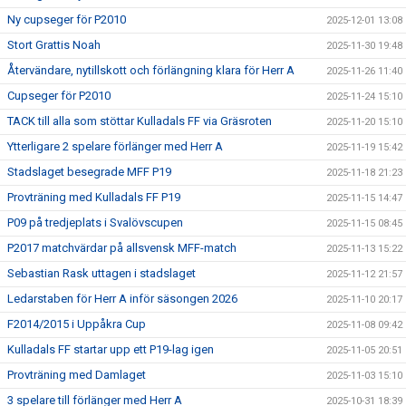
Ny cupseger för P2010
2025-12-01 13:08
Stort Grattis Noah
2025-11-30 19:48
Återvändare, nytillskott och förlängning klara för Herr A
2025-11-26 11:40
Cupseger för P2010
2025-11-24 15:10
TACK till alla som stöttar Kulladals FF via Gräsroten
2025-11-20 15:10
Ytterligare 2 spelare förlänger med Herr A
2025-11-19 15:42
Stadslaget besegrade MFF P19
2025-11-18 21:23
Provträning med Kulladals FF P19
2025-11-15 14:47
P09 på tredjeplats i Svalövscupen
2025-11-15 08:45
P2017 matchvärdar på allsvensk MFF-match
2025-11-13 15:22
Sebastian Rask uttagen i stadslaget
2025-11-12 21:57
Ledarstaben för Herr A inför säsongen 2026
2025-11-10 20:17
F2014/2015 i Uppåkra Cup
2025-11-08 09:42
Kulladals FF startar upp ett P19-lag igen
2025-11-05 20:51
Provträning med Damlaget
2025-11-03 15:10
3 spelare till förlänger med Herr A
2025-10-31 18:39