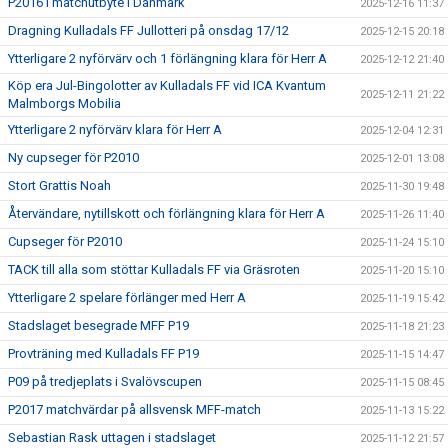
P2016 i matchutbyte i Danmark
2025-12-16 11:37
Dragning Kulladals FF Jullotteri på onsdag 17/12
2025-12-15 20:18
Ytterligare 2 nyförvärv och 1 förlängning klara för Herr A
2025-12-12 21:40
Köp era Jul-Bingolotter av Kulladals FF vid ICA Kvantum
2025-12-11 21:22
Malmborgs Mobilia
Ytterligare 2 nyförvärv klara för Herr A
2025-12-04 12:31
Ny cupseger för P2010
2025-12-01 13:08
Stort Grattis Noah
2025-11-30 19:48
Återvändare, nytillskott och förlängning klara för Herr A
2025-11-26 11:40
Cupseger för P2010
2025-11-24 15:10
TACK till alla som stöttar Kulladals FF via Gräsroten
2025-11-20 15:10
Ytterligare 2 spelare förlänger med Herr A
2025-11-19 15:42
Stadslaget besegrade MFF P19
2025-11-18 21:23
Provträning med Kulladals FF P19
2025-11-15 14:47
P09 på tredjeplats i Svalövscupen
2025-11-15 08:45
P2017 matchvärdar på allsvensk MFF-match
2025-11-13 15:22
Sebastian Rask uttagen i stadslaget
2025-11-12 21:57