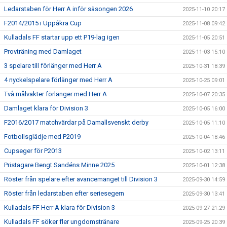
Ledarstaben för Herr A inför säsongen 2026
2025-11-10 20:17
F2014/2015 i Uppåkra Cup
2025-11-08 09:42
Kulladals FF startar upp ett P19-lag igen
2025-11-05 20:51
Provträning med Damlaget
2025-11-03 15:10
3 spelare till förlänger med Herr A
2025-10-31 18:39
4 nyckelspelare förlänger med Herr A
2025-10-25 09:01
Två målvakter förlänger med Herr A
2025-10-07 20:35
Damlaget klara för Division 3
2025-10-05 16:00
F2016/2017 matchvärdar på Damallsvenskt derby
2025-10-05 11:10
Fotbollsglädje med P2019
2025-10-04 18:46
Cupseger för P2013
2025-10-02 13:11
Pristagare Bengt Sandéns Minne 2025
2025-10-01 12:38
Röster från spelare efter avancemanget till Division 3
2025-09-30 14:59
Röster från ledarstaben efter seriesegern
2025-09-30 13:41
Kulladals FF Herr A klara för Division 3
2025-09-27 21:29
Kulladals FF söker fler ungdomstränare
2025-09-25 20:39