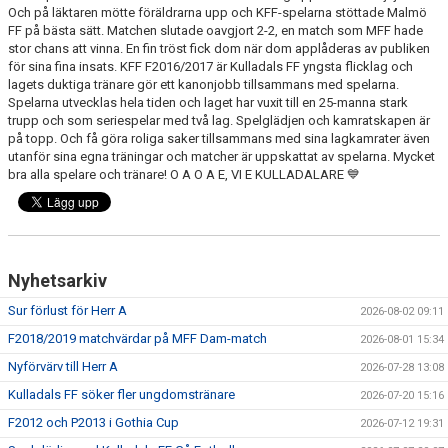
Och på läktaren mötte föräldrarna upp och KFF-spelarna stöttade Malmö
FF på bästa sätt. Matchen slutade oavgjort 2-2, en match som MFF hade
stor chans att vinna. En fin tröst fick dom när dom applåderas av publiken
för sina fina insats. KFF F2016/2017 är Kulladals FF yngsta flicklag och
lagets duktiga tränare gör ett kanonjobb tillsammans med spelarna.
Spelarna utvecklas hela tiden och laget har vuxit till en 25-manna stark
trupp och som seriespelar med två lag. Spelglädjen och kamratskapen är
på topp. Och få göra roliga saker tillsammans med sina lagkamrater även
utanför sina egna träningar och matcher är uppskattat av spelarna. Mycket
bra alla spelare och tränare! O A O A E, VI E KULLADALARE 💙
Nyhetsarkiv
Sur förlust för Herr A
2026-08-02 09:11
F2018/2019 matchvärdar på MFF Dam-match
2026-08-01 15:34
Nyförvärv till Herr A
2026-07-28 13:08
Kulladals FF söker fler ungdomstränare
2026-07-20 15:16
F2012 och P2013 i Gothia Cup
2026-07-12 19:31