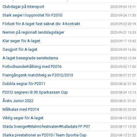
Clubdagar på Intersport
2023-09-24 19:11
Stark seger i toppmötet för F2010
2023-09-24 17:35
Förlust för A-laget fast säkrat div. 4-kontrakt
2023-09-23 20:18
Nermin på regionalt landslagsläger
2023-09-21 15:53
Klar seger för A-laget
2023-09-17 10:42
Oavgjort för A-laget
2023-09-09 16:06
A-laget besegrade serieledarna
2023-09-03 15:34
Fotbollsunderhållning med P2016
2023-09-02 17:00
Framgångsrik matchhelg av F2012/2013
2023-08-27 21:07
Dubbla segrar för P2011
2023-08-26 21:34
P2012 segrare i B.93 Sparkassen Cup
2023-08-24 15:13
Årets Junior 2022
2023-08-21 07:41
Målkalas med P2014
2023-08-20 22:00
Viktig seger för A-laget
2023-08-19 20:33
Städa Sverige#Malmöfestivalen#Kulladals FF P07
2023-08-17 13:30
Starka prestationer av P2010 i Team Sportia Cup
2023-08-13 21:22