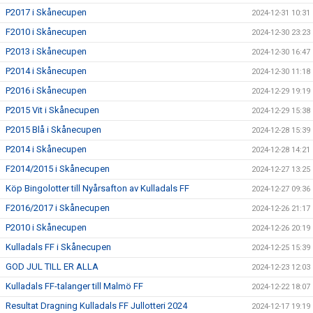
P2017 i Skånecupen
2024-12-31 10:31
F2010 i Skånecupen
2024-12-30 23:23
P2013 i Skånecupen
2024-12-30 16:47
P2014 i Skånecupen
2024-12-30 11:18
P2016 i Skånecupen
2024-12-29 19:19
P2015 Vit i Skånecupen
2024-12-29 15:38
P2015 Blå i Skånecupen
2024-12-28 15:39
P2014 i Skånecupen
2024-12-28 14:21
F2014/2015 i Skånecupen
2024-12-27 13:25
Köp Bingolotter till Nyårsafton av Kulladals FF
2024-12-27 09:36
F2016/2017 i Skånecupen
2024-12-26 21:17
P2010 i Skånecupen
2024-12-26 20:19
Kulladals FF i Skånecupen
2024-12-25 15:39
GOD JUL TILL ER ALLA
2024-12-23 12:03
Kulladals FF-talanger till Malmö FF
2024-12-22 18:07
Resultat Dragning Kulladals FF Jullotteri 2024
2024-12-17 19:19