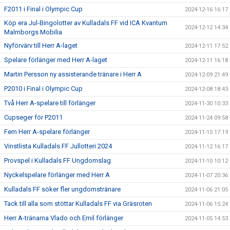
F2011 i Final i Olympic Cup
2024-12-16 16:17
Köp era Jul-Bingolotter av Kulladals FF vid ICA Kvantum
2024-12-12 14:34
Malmborgs Mobilia
Nyförvärv till Herr A-laget
2024-12-11 17:52
Spelare förlänger med Herr A-laget
2024-12-11 16:18
Martin Persson ny assisterande tränare i Herr A
2024-12-09 21:49
P2010 i Final i Olympic Cup
2024-12-08 18:43
Två Herr A-spelare till förlänger
2024-11-30 10:33
Cupseger för P2011
2024-11-24 09:58
Fem Herr A-spelare förlänger
2024-11-15 17:19
Vinstlista Kulladals FF Jullotteri 2024
2024-11-12 16:17
Provspel i Kulladals FF Ungdomslag
2024-11-10 10:12
Nyckelspelare förlänger med Herr A
2024-11-07 20:36
Kulladals FF söker fler ungdomstränare
2024-11-06 21:05
Tack till alla som stöttar Kulladals FF via Gräsroten
2024-11-06 15:24
Herr A-tränarna Vlado och Emil förlänger
2024-11-05 14:53