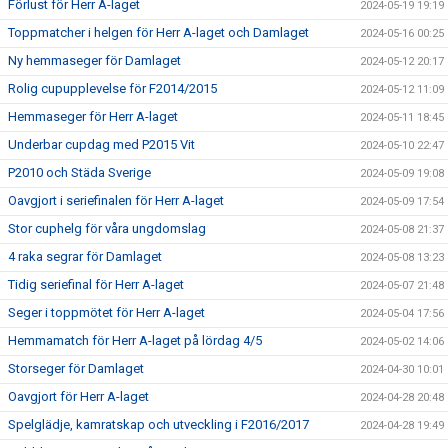
Förlust för Herr A-laget
2024-05-19 19:19
Toppmatcher i helgen för Herr A-laget och Damlaget
2024-05-16 00:25
Ny hemmaseger för Damlaget
2024-05-12 20:17
Rolig cupupplevelse för F2014/2015
2024-05-12 11:09
Hemmaseger för Herr A-laget
2024-05-11 18:45
Underbar cupdag med P2015 Vit
2024-05-10 22:47
P2010 och Städa Sverige
2024-05-09 19:08
Oavgjort i seriefinalen för Herr A-laget
2024-05-09 17:54
Stor cuphelg för våra ungdomslag
2024-05-08 21:37
4 raka segrar för Damlaget
2024-05-08 13:23
Tidig seriefinal för Herr A-laget
2024-05-07 21:48
Seger i toppmötet för Herr A-laget
2024-05-04 17:56
Hemmamatch för Herr A-laget på lördag 4/5
2024-05-02 14:06
Storseger för Damlaget
2024-04-30 10:01
Oavgjort för Herr A-laget
2024-04-28 20:48
Spelglädje, kamratskap och utveckling i F2016/2017
2024-04-28 19:49