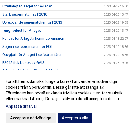
Efterlängtad seger för A-laget
2023-04-29 15:50
Stark segermatch av P2010
2023-04-23 13:47
Utvecklande seriematcher för P2013
2023-04-22 19:35
Tung förlust för A-laget
2023-04-22 13:47
Förlust för A-laget i hemmapremiären
2023-04-18 22:07
Seger i seriepremiären för P06
2023-04-10 18:36
Oavgjort för A-laget i seriepremiären
2023-04-09 18:36
P2012 fick besök av GAIS
2023-04-03 19:06
A-laget på träningsläger på Öland
2023-03-31 15:40
Hugo landslagsuttagen
2023-03-28 21:22
För att hemsidan ska fungera korrekt använder vi nödvändiga
Kulladalstipset 2023
cookies från SportAdmin. Dessa går inte att stänga av.
2023-03-27 16:36
Föreningen kan också använda frivilliga cookies, t.ex. för statistik
Flera straffdramer i helgens vinterserier
2023-03-26 17:45
eller marknadsföring. Du väljer själv om du vill acceptera dessa.
Skön derbyseger för F2011
2023-03-20 13:27
Anpassa dina val
Fortsatt stark utveckling i P2011
2023-03-19 20:26
Acceptera nödvändiga
Acceptera alla
P2010 till final i Skånes Vintermästerskap
2023-03-18 14:27
Återvändare till A-laget
2023-03-09 21:35