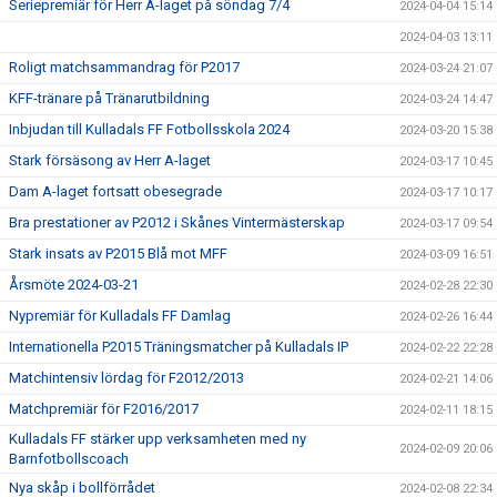
Seriepremiär för Herr A-laget på söndag 7/4
2024-04-04 15:14
2024-04-03 13:11
Roligt matchsammandrag för P2017
2024-03-24 21:07
KFF-tränare på Tränarutbildning
2024-03-24 14:47
Inbjudan till Kulladals FF Fotbollsskola 2024
2024-03-20 15:38
Stark försäsong av Herr A-laget
2024-03-17 10:45
Dam A-laget fortsatt obesegrade
2024-03-17 10:17
Bra prestationer av P2012 i Skånes Vintermästerskap
2024-03-17 09:54
Stark insats av P2015 Blå mot MFF
2024-03-09 16:51
Årsmöte 2024-03-21
2024-02-28 22:30
Nypremiär för Kulladals FF Damlag
2024-02-26 16:44
Internationella P2015 Träningsmatcher på Kulladals IP
2024-02-22 22:28
Matchintensiv lördag för F2012/2013
2024-02-21 14:06
Matchpremiär för F2016/2017
2024-02-11 18:15
Kulladals FF stärker upp verksamheten med ny
2024-02-09 20:06
Barnfotbollscoach
Nya skåp i bollförrådet
2024-02-08 22:34