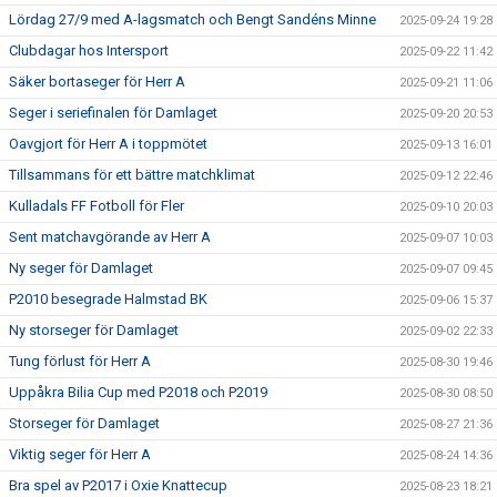
Lördag 27/9 med A-lagsmatch och Bengt Sandéns Minne
2025-09-24 19:28
Clubdagar hos Intersport
2025-09-22 11:42
Säker bortaseger för Herr A
2025-09-21 11:06
Seger i seriefinalen för Damlaget
2025-09-20 20:53
Oavgjort för Herr A i toppmötet
2025-09-13 16:01
Tillsammans för ett bättre matchklimat
2025-09-12 22:46
Kulladals FF Fotboll för Fler
2025-09-10 20:03
Sent matchavgörande av Herr A
2025-09-07 10:03
Ny seger för Damlaget
2025-09-07 09:45
P2010 besegrade Halmstad BK
2025-09-06 15:37
Ny storseger för Damlaget
2025-09-02 22:33
Tung förlust för Herr A
2025-08-30 19:46
Uppåkra Bilia Cup med P2018 och P2019
2025-08-30 08:50
Storseger för Damlaget
2025-08-27 21:36
Viktig seger för Herr A
2025-08-24 14:36
Bra spel av P2017 i Oxie Knattecup
2025-08-23 18:21