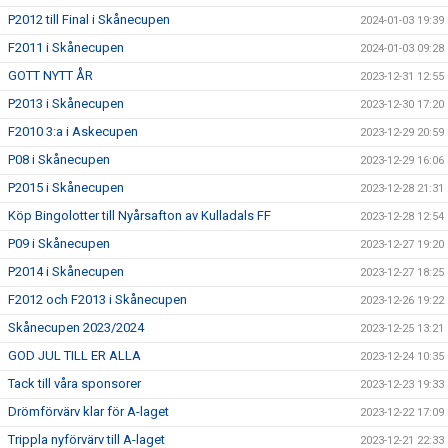
P2012 till Final i Skånecupen
2024-01-03 19:39
F2011 i Skånecupen
2024-01-03 09:28
GOTT NYTT ÅR
2023-12-31 12:55
P2013 i Skånecupen
2023-12-30 17:20
F2010 3:a i Askecupen
2023-12-29 20:59
P08 i Skånecupen
2023-12-29 16:06
P2015 i Skånecupen
2023-12-28 21:31
Köp Bingolotter till Nyårsafton av Kulladals FF
2023-12-28 12:54
P09 i Skånecupen
2023-12-27 19:20
P2014 i Skånecupen
2023-12-27 18:25
F2012 och F2013 i Skånecupen
2023-12-26 19:22
Skånecupen 2023/2024
2023-12-25 13:21
GOD JUL TILL ER ALLA
2023-12-24 10:35
Tack till våra sponsorer
2023-12-23 19:33
Drömförvärv klar för A-laget
2023-12-22 17:09
Trippla nyförvärv till A-laget
2023-12-21 22:33