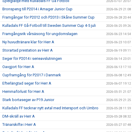
Spelglädje med Kulladals FF Gå Fotboll
2026-07-07 20:07
Bronspeng till P2014 i Amager Junior Cup
2026-06-29 21:08
Framgångar för P2012 och P2013 i Skåne Summer Cup
2026-06-28 20:44
Kulladals FF Gå-Fotboll till Sweden Summer Cup 4-5 juli
2026-06-25 09:26
Framgångsrik vårsäsong för ungdomslagen
2026-06-23 14:54
Ny huvudtränare klar för Herr A
2026-06-23 10:07
Storartad prestation av Herr A
2026-06-19 09:11
Seger för P2014 i serieavslutningen
2026-06-14 23:01
Oavgjort för Herr A
2026-06-13 17:10
Cupframgång för P2017 i Danmark
2026-06-08 12:49
Efterlängtad seger för Herr A
2026-06-07 19:12
Hemmaförlust för Herr A
2026-05-31 21:07
Stark bortaseger av P19 Junior
2026-05-29 21:25
Kulladals FF tecknar nytt avtal med Intersport och Umbro
2026-05-28 11:59
DM-skräll av Herr A
2026-05-28 08:32
Tränarskifte i Herr A
2026-05-27 07:48