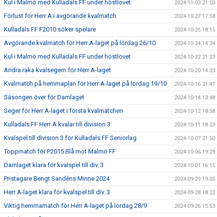
Kul i Malmö med Kulladals FF under höstlovet
2024-11-03 21:50
Förlust för Herr A i avgörande kvalmatch
2024-10-27 17:58
Kulladals FF F2010 söker spelare
2024-10-25 18:15
Avgörande kvalmatch för Herr A-laget på lördag 26/10
2024-10-24 14:34
Kul i Malmö med Kulladals FF under höstlovet
2024-10-22 21:23
Andra raka kvalsegern för Herr A-laget
2024-10-20 14:33
Kvalmatch på hemmaplan för Herr A-laget på lördag 19/10
2024-10-16 21:47
Säsongen över för Damlaget
2024-10-14 13:48
Seger för Herr A-laget i första kvalmatchen
2024-10-12 18:58
Kulladals FF Herr A kvalar till division 3
2024-10-11 18:23
Kvalspel till division 3 för Kulladals FF Seniorlag
2024-10-07 21:50
Toppmatch för P2015 Blå mot Malmö FF
2024-10-06 19:29
Damlaget klara för kvalspel till div. 3
2024-10-01 16:15
Pristagare Bengt Sandéns Minne 2024
2024-09-29 19:05
Herr A-laget klara för kvalspel till div. 3
2024-09-28 18:22
Viktig hemmamatch för Herr A-laget på lördag 28/9
2024-09-26 15:53