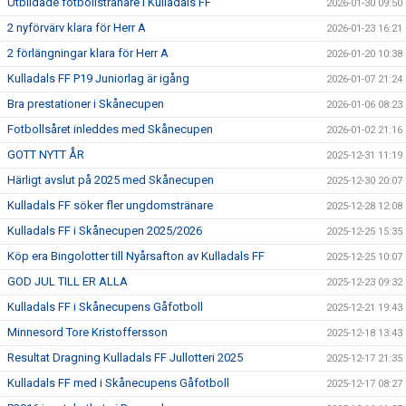
Utbildade fotbollstränare i Kulladals FF
2026-01-30 09:50
2 nyförvärv klara för Herr A
2026-01-23 16:21
2 förlängningar klara för Herr A
2026-01-20 10:38
Kulladals FF P19 Juniorlag är igång
2026-01-07 21:24
Bra prestationer i Skånecupen
2026-01-06 08:23
Fotbollsåret inleddes med Skånecupen
2026-01-02 21:16
GOTT NYTT ÅR
2025-12-31 11:19
Härligt avslut på 2025 med Skånecupen
2025-12-30 20:07
Kulladals FF söker fler ungdomstränare
2025-12-28 12:08
Kulladals FF i Skånecupen 2025/2026
2025-12-25 15:35
Köp era Bingolotter till Nyårsafton av Kulladals FF
2025-12-25 10:07
GOD JUL TILL ER ALLA
2025-12-23 09:32
Kulladals FF i Skånecupens Gåfotboll
2025-12-21 19:43
Minnesord Tore Kristoffersson
2025-12-18 13:43
Resultat Dragning Kulladals FF Jullotteri 2025
2025-12-17 21:35
Kulladals FF med i Skånecupens Gåfotboll
2025-12-17 08:27