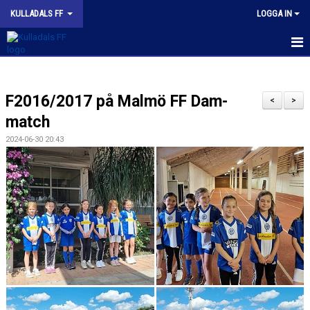
KULLADALS FF
LOGGA IN
HEM
F2016/2017 på Malmö FF Dam-
OM KLUBBEN
<
>
match
NYHETER
2024-06-30 20:43
KONTAKT
INFORMATION MED POLICY
DOKUMENT
BILDGALLERI
MATCHER
INBETALNING