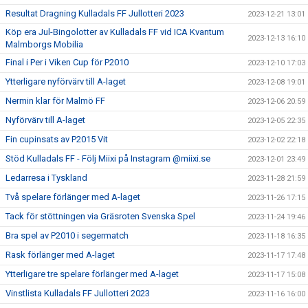
Resultat Dragning Kulladals FF Jullotteri 2023
2023-12-21 13:01
Köp era Jul-Bingolotter av Kulladals FF vid ICA Kvantum
2023-12-13 16:10
Malmborgs Mobilia
Final i Per i Viken Cup för P2010
2023-12-10 17:03
Ytterligare nyförvärv till A-laget
2023-12-08 19:01
Nermin klar för Malmö FF
2023-12-06 20:59
Nyförvärv till A-laget
2023-12-05 22:35
Fin cupinsats av P2015 Vit
2023-12-02 22:18
Stöd Kulladals FF - Följ Miixi på Instagram @miixi.se
2023-12-01 23:49
Ledarresa i Tyskland
2023-11-28 21:59
Två spelare förlänger med A-laget
2023-11-26 17:15
Tack för stöttningen via Gräsroten Svenska Spel
2023-11-24 19:46
Bra spel av P2010 i segermatch
2023-11-18 16:35
Rask förlänger med A-laget
2023-11-17 17:48
Ytterligare tre spelare förlänger med A-laget
2023-11-17 15:08
Vinstlista Kulladals FF Jullotteri 2023
2023-11-16 16:00