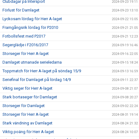
Clubdagar på Intersport
2024-09-23 19:11
Förlust för Damlaget
2024-09-23 13:10
Lyckosam lördag för Herr A-laget
2024-09-22 15:05
Framgångsrik lördag för P2010
2024-09-21 21:05
Fotbollsfest med P2017
2024-09-21 12:23
Segerglädje i F2016/2017
2024-09-19 16:46
Storseger för Herr A-laget
2024-09-16 22:05
Damlaget utmanade serieledarna
2024-09-15 18:24
Toppmatch för Herr A-laget på söndag 15/9
2024-09-13 16:59
Seriefinal för Damlaget på lördag 14/9
2024-09-11 22:37
Viktig seger för Herr A-laget
2024-09-08 21:07
Stark bortaseger för Damlaget
2024-09-08 20:27
Storseger för Damlaget
2024-09-02 22:24
Storseger för Herr A-laget
2024-08-31 19:14
Stark vändning av Damlaget
2024-08-24 21:32
Viktig poäng för Herr A-laget
2024-08-24 10:07