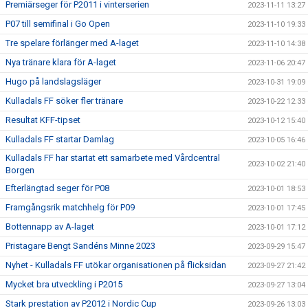
Premiärseger för P2011 i vinterserien
2023-11-11 13:27
P07 till semifinal i Go Open
2023-11-10 19:33
Tre spelare förlänger med A-laget
2023-11-10 14:38
Nya tränare klara för A-laget
2023-11-06 20:47
Hugo på landslagsläger
2023-10-31 19:09
Kulladals FF söker fler tränare
2023-10-22 12:33
Resultat KFF-tipset
2023-10-12 15:40
Kulladals FF startar Damlag
2023-10-05 16:46
Kulladals FF har startat ett samarbete med Vårdcentral
2023-10-02 21:40
Borgen
Efterlängtad seger för P08
2023-10-01 18:53
Framgångsrik matchhelg för P09
2023-10-01 17:45
Bottennapp av A-laget
2023-10-01 17:12
Pristagare Bengt Sandéns Minne 2023
2023-09-29 15:47
Nyhet - Kulladals FF utökar organisationen på flicksidan
2023-09-27 21:42
Mycket bra utveckling i P2015
2023-09-27 13:04
Stark prestation av P2012 i Nordic Cup
2023-09-26 13:03