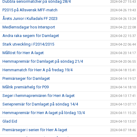
Dubbla seniormatcher på söndag 28/4
2024-04-27 15:43
P2015 på Allsvensk MFF-match
2024-04-26 19:43
Årets Junior i Kulladals FF 2023
2024-04-26 13:24
Medlemsdagar hos Intersport
2024-04-22 22:08
Andra raka segern för Damlaget
2024-04-22 15:37
Stark utveckling i F2014/2015
2024-04-22 06:44
Mållöst för Herr A-laget
2024-04-20 14:17
Hemmapremiär för Damlaget på söndag 21/4
2024-04-20 06:55
Hemmamatch för Herr A på fredag 19/4
2024-04-18 15:41
Premiärseger för Damlaget
2024-04-14 19:57
Målrik premiärhelg för P09
2024-04-14 18:10
Seger i hemmapremiären för Herr A-laget
2024-04-13 17:41
Seriepremiär för Damlaget på söndag 14/4
2024-04-13 07:17
Hemmapremiär för Herr A-laget på lördag 13/4
2024-04-11 15:25
Glad Eid
2024-04-10 13:07
Premiärseger i serien för Herr A-laget
2024-04-07 18:46