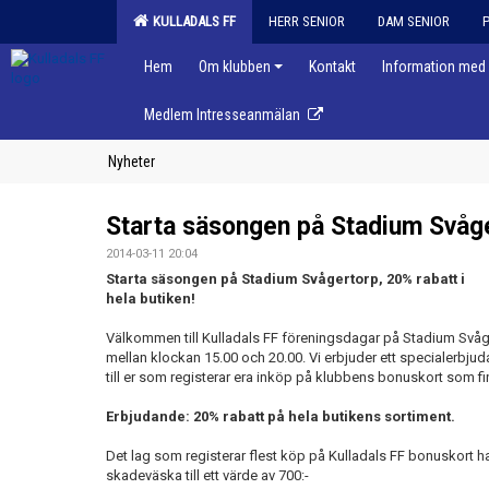
KULLADALS FF
HERR SENIOR
DAM SENIOR
Hem
Om klubben
Kontakt
Information med 
Medlem Intresseanmälan
Nyheter
Starta säsongen på Stadium Svåg
2014-03-11 20:04
Starta säsongen på Stadium Svågertorp, 20% rabatt i
hela butiken!
Välkommen till Kulladals FF föreningsdagar på Stadium Svå
mellan klockan 15.00 och 20.00. Vi erbjuder ett specialerbj
till er som registerar era inköp på klubbens bonuskort som fi
Erbjudande: 20% rabatt på hela butikens sortiment.
Det lag som registerar flest köp på Kulladals FF bonuskort ha
skadeväska till ett värde av 700:-