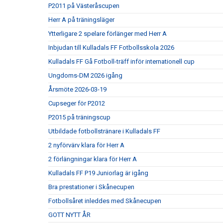
P2011 på Västeråscupen
Herr A på träningsläger
Ytterligare 2 spelare förlänger med Herr A
Inbjudan till Kulladals FF Fotbollsskola 2026
Kulladals FF Gå Fotboll-träff inför internationell cup
Ungdoms-DM 2026 igång
Årsmöte 2026-03-19
Cupseger för P2012
P2015 på träningscup
Utbildade fotbollstränare i Kulladals FF
2 nyförvärv klara för Herr A
2 förlängningar klara för Herr A
Kulladals FF P19 Juniorlag är igång
Bra prestationer i Skånecupen
Fotbollsåret inleddes med Skånecupen
GOTT NYTT ÅR