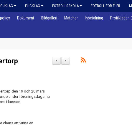
POJKLAG
FLICKLAG
FOTBOLLSSKOLA
FOTBOLL FÖR FLER
M
policy
Dokument
Bildgalleri
Matcher
Inbetalning
Profilkläder
ertorp
<
>
gertorp den 19 och 20 mars
udande under föreningsdagarna
nns i kassan.
r chans att vinna en