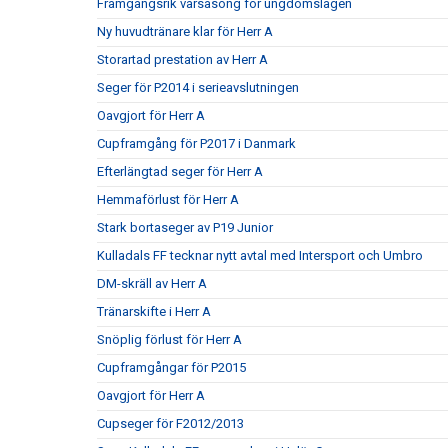
Framgångsrik vårsäsong för ungdomslagen
Ny huvudtränare klar för Herr A
Storartad prestation av Herr A
Seger för P2014 i serieavslutningen
Oavgjort för Herr A
Cupframgång för P2017 i Danmark
Efterlängtad seger för Herr A
Hemmaförlust för Herr A
Stark bortaseger av P19 Junior
Kulladals FF tecknar nytt avtal med Intersport och Umbro
DM-skräll av Herr A
Tränarskifte i Herr A
Snöplig förlust för Herr A
Cupframgångar för P2015
Oavgjort för Herr A
Cupseger för F2012/2013