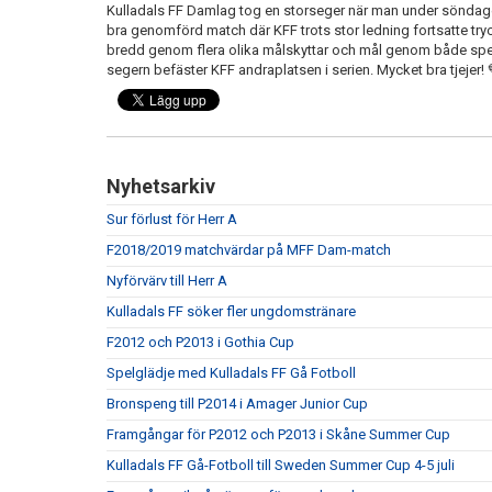
Kulladals FF Damlag tog en storseger när man under söndag
bra genomförd match där KFF trots stor ledning fortsatte tr
bredd genom flera olika målskyttar och mål genom både spelm
segern befäster KFF andraplatsen i serien. Mycket bra tjejer! 
Nyhetsarkiv
Sur förlust för Herr A
F2018/2019 matchvärdar på MFF Dam-match
Nyförvärv till Herr A
Kulladals FF söker fler ungdomstränare
F2012 och P2013 i Gothia Cup
Spelglädje med Kulladals FF Gå Fotboll
Bronspeng till P2014 i Amager Junior Cup
Framgångar för P2012 och P2013 i Skåne Summer Cup
Kulladals FF Gå-Fotboll till Sweden Summer Cup 4-5 juli