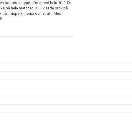
en bortabesegrade Oxie med hela 10-0. En
ycka på hela matchen. KFF visade prov på
ål, frispark, hörna och straff. Med
💙