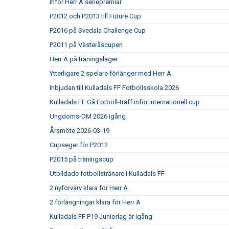
Inför Herr A seriepremiär
P2012 och P2013 till Future Cup
P2016 på Svedala Challenge Cup
P2011 på Västeråscupen
Herr A på träningsläger
Ytterligare 2 spelare förlänger med Herr A
Inbjudan till Kulladals FF Fotbollsskola 2026
Kulladals FF Gå Fotboll-träff inför internationell cup
Ungdoms-DM 2026 igång
Årsmöte 2026-03-19
Cupseger för P2012
P2015 på träningscup
Utbildade fotbollstränare i Kulladals FF
2 nyförvärv klara för Herr A
2 förlängningar klara för Herr A
Kulladals FF P19 Juniorlag är igång