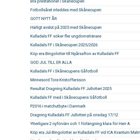
Bra prestationer i Skånecupen
Fotbollsåret inleddes med Skånecupen
GOTT NYTT ÅR
Härligt avslut på 2025 med Skånecupen
Kulladals FF söker fler ungdomstränare
Kulladals FF i Skånecupen 2025/2026
Köp era Bingolotter till Nyårsafton av Kulladals FF
GOD JUL TILL ER ALLA
Kulladals FF i Skånecupens Gåfotboll
Minnesord Tore Kristoffersson
Resultat Dragning Kulladals FF Jullotteri 2025
Kulladals FF med i Skånecupens Gåfotboll
P2016 i matchutbyte i Danmark
Dragning Kulladals FF Jullotteri på onsdag 17/12
Ytterligare 2 nyförvärv och 1 förlängning klara för Herr A
Köp era Jul-Bingolotter av Kulladals FF vid ICA Kvantum Mal