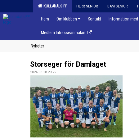
KULLADALS FF
HERR SENIOR
DAM SENIOR
Hem
Om klubben
Kontakt
Information med 
Medlem Intresseanmälan
Nyheter
Storseger för Damlaget
2024-08-18 20:22