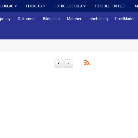
POJKLAG
FLICKLAG
FOTBOLLSSKOLA
FOTBOLL FÖR FLER
M
policy
Dokument
Bildgalleri
Matcher
Inbetalning
Profilkläder
<
>