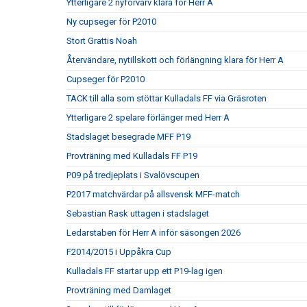
Ytterligare 2 nyförvärv klara för Herr A
Ny cupseger för P2010
Stort Grattis Noah
Återvändare, nytillskott och förlängning klara för Herr A
Cupseger för P2010
TACK till alla som stöttar Kulladals FF via Gräsroten
Ytterligare 2 spelare förlänger med Herr A
Stadslaget besegrade MFF P19
Provträning med Kulladals FF P19
P09 på tredjeplats i Svalövscupen
P2017 matchvärdar på allsvensk MFF-match
Sebastian Rask uttagen i stadslaget
Ledarstaben för Herr A inför säsongen 2026
F2014/2015 i Uppåkra Cup
Kulladals FF startar upp ett P19-lag igen
Provträning med Damlaget