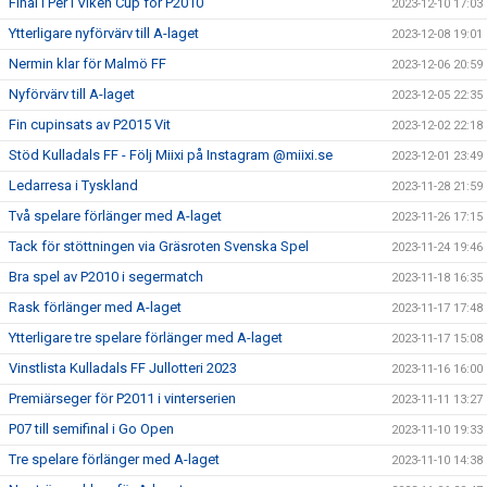
Final i Per i Viken Cup för P2010
2023-12-10 17:03
Ytterligare nyförvärv till A-laget
2023-12-08 19:01
Nermin klar för Malmö FF
2023-12-06 20:59
Nyförvärv till A-laget
2023-12-05 22:35
Fin cupinsats av P2015 Vit
2023-12-02 22:18
Stöd Kulladals FF - Följ Miixi på Instagram @miixi.se
2023-12-01 23:49
Ledarresa i Tyskland
2023-11-28 21:59
Två spelare förlänger med A-laget
2023-11-26 17:15
Tack för stöttningen via Gräsroten Svenska Spel
2023-11-24 19:46
Bra spel av P2010 i segermatch
2023-11-18 16:35
Rask förlänger med A-laget
2023-11-17 17:48
Ytterligare tre spelare förlänger med A-laget
2023-11-17 15:08
Vinstlista Kulladals FF Jullotteri 2023
2023-11-16 16:00
Premiärseger för P2011 i vinterserien
2023-11-11 13:27
P07 till semifinal i Go Open
2023-11-10 19:33
Tre spelare förlänger med A-laget
2023-11-10 14:38