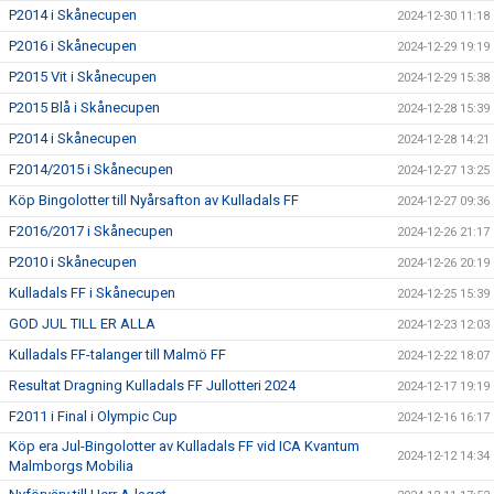
P2014 i Skånecupen
2024-12-30 11:18
P2016 i Skånecupen
2024-12-29 19:19
P2015 Vit i Skånecupen
2024-12-29 15:38
P2015 Blå i Skånecupen
2024-12-28 15:39
P2014 i Skånecupen
2024-12-28 14:21
F2014/2015 i Skånecupen
2024-12-27 13:25
Köp Bingolotter till Nyårsafton av Kulladals FF
2024-12-27 09:36
F2016/2017 i Skånecupen
2024-12-26 21:17
P2010 i Skånecupen
2024-12-26 20:19
Kulladals FF i Skånecupen
2024-12-25 15:39
GOD JUL TILL ER ALLA
2024-12-23 12:03
Kulladals FF-talanger till Malmö FF
2024-12-22 18:07
Resultat Dragning Kulladals FF Jullotteri 2024
2024-12-17 19:19
F2011 i Final i Olympic Cup
2024-12-16 16:17
Köp era Jul-Bingolotter av Kulladals FF vid ICA Kvantum
2024-12-12 14:34
Malmborgs Mobilia