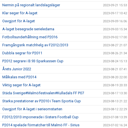
Nermin på regionalt landslagsläger
2023-09-21 15:53
Klar seger för A-laget
2023-09-17 10:42
Oavgjort för A-laget
2023-09-09 16:06
A-laget besegrade serieledarna
2023-09-03 15:34
Fotbollsunderhållning med P2016
2023-09-02 17:00
Framgångsrik matchhelg av F2012/2013
2023-08-27 21:07
Dubbla segrar för P2011
2023-08-26 21:34
P2012 segrare i B.93 Sparkassen Cup
2023-08-24 15:13
Årets Junior 2022
2023-08-21 07:41
Målkalas med P2014
2023-08-20 22:00
Viktig seger för A-laget
2023-08-19 20:33
Städa Sverige#Malmöfestivalen#Kulladals FF P07
2023-08-17 13:30
Starka prestationer av P2010 i Team Sportia Cup
2023-08-13 21:22
Oavgjort för A-laget i serieomstarten
2023-08-12 22:29
F2012/2013 imponerade i Sisters Football Cup
2023-07-08 13:39
P2014 spelade förmatcher till Malmö FF - Sirius
2023-07-02 16:24