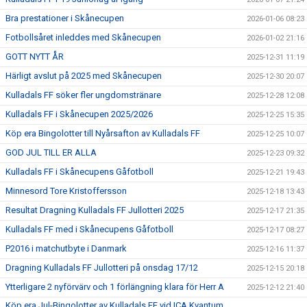
Bra prestationer i Skånecupen
2026-01-06 08:23
Fotbollsåret inleddes med Skånecupen
2026-01-02 21:16
GOTT NYTT ÅR
2025-12-31 11:19
Härligt avslut på 2025 med Skånecupen
2025-12-30 20:07
Kulladals FF söker fler ungdomstränare
2025-12-28 12:08
Kulladals FF i Skånecupen 2025/2026
2025-12-25 15:35
Köp era Bingolotter till Nyårsafton av Kulladals FF
2025-12-25 10:07
GOD JUL TILL ER ALLA
2025-12-23 09:32
Kulladals FF i Skånecupens Gåfotboll
2025-12-21 19:43
Minnesord Tore Kristoffersson
2025-12-18 13:43
Resultat Dragning Kulladals FF Jullotteri 2025
2025-12-17 21:35
Kulladals FF med i Skånecupens Gåfotboll
2025-12-17 08:27
P2016 i matchutbyte i Danmark
2025-12-16 11:37
Dragning Kulladals FF Jullotteri på onsdag 17/12
2025-12-15 20:18
Ytterligare 2 nyförvärv och 1 förlängning klara för Herr A
2025-12-12 21:40
Köp era Jul-Bingolotter av Kulladals FF vid ICA Kvantum