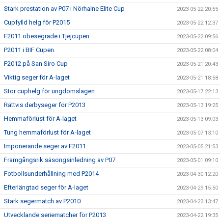
Stark prestation av P07 i Nörhalne Elite Cup
2023-05-22 20:55
Cupfylld helg för P2015
2023-05-22 12:37
F2011 obesegrade i Tjejcupen
2023-05-22 09:56
P2011 i BIF Cupen
2023-05-22 08:04
F2012 på San Siro Cup
2023-05-21 20:43
Viktig seger för A-laget
2023-05-21 18:58
Stor cuphelg för ungdomslagen
2023-05-17 22:13
Rättvis derbyseger för P2013
2023-05-13 19:25
Hemmaförlust för A-laget
2023-05-13 09:03
Tung hemmaförlust för A-laget
2023-05-07 13:10
Imponerande seger av F2011
2023-05-05 21:53
Framgångsrik säsongsinledning av P07
2023-05-01 09:10
Fotbollsunderhållning med P2014
2023-04-30 12:20
Efterlängtad seger för A-laget
2023-04-29 15:50
Stark segermatch av P2010
2023-04-23 13:47
Utvecklande seriematcher för P2013
2023-04-22 19:35