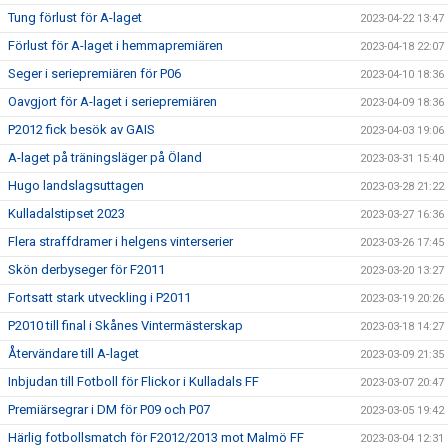
Tung förlust för A-laget
2023-04-22 13:47
Förlust för A-laget i hemmapremiären
2023-04-18 22:07
Seger i seriepremiären för P06
2023-04-10 18:36
Oavgjort för A-laget i seriepremiären
2023-04-09 18:36
P2012 fick besök av GAIS
2023-04-03 19:06
A-laget på träningsläger på Öland
2023-03-31 15:40
Hugo landslagsuttagen
2023-03-28 21:22
Kulladalstipset 2023
2023-03-27 16:36
Flera straffdramer i helgens vinterserier
2023-03-26 17:45
Skön derbyseger för F2011
2023-03-20 13:27
Fortsatt stark utveckling i P2011
2023-03-19 20:26
P2010 till final i Skånes Vintermästerskap
2023-03-18 14:27
Återvändare till A-laget
2023-03-09 21:35
Inbjudan till Fotboll för Flickor i Kulladals FF
2023-03-07 20:47
Premiärsegrar i DM för P09 och P07
2023-03-05 19:42
Härlig fotbollsmatch för F2012/2013 mot Malmö FF
2023-03-04 12:31