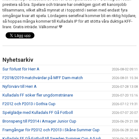
prestera så bra. Spelare och tränare har onekligen gjort ett kanonjobb
tillsammans, vilket alltså mynnat ut i toppstrid i serien med endast fyra
PROFILKLÄDER
omgångar kvar att spela. Lördagens seriefinal kommer bli en riktig höjdare,
så hoppas många kommer till Kulladals IP för att stötta våra duktiga KFF-
KFF FACEBOOK
lirare. Gratis inträde. Välkomna! 💙
KFF INSTAGRAM
MEDLEM INTRESSEANMÄLAN
Nyhetsarkiv
Sur förlust för Herr A
2026-08-02 09:11
F2018/2019 matchvärdar på MFF Dam-match
2026-08-01 15:34
Nyförvärv till Herr A
2026-07-28 13:08
Kulladals FF söker fler ungdomstränare
2026-07-20 15:16
F2012 och P2013 i Gothia Cup
2026-07-12 19:31
Spelglädje med Kulladals FF Gå Fotboll
2026-07-07 20:07
Bronspeng till P2014 i Amager Junior Cup
2026-06-29 21:08
Framgångar för P2012 och P2013 i Skåne Summer Cup
2026-06-28 20:44
Kulladals FF Gå-Fotboll till Sweden Summer Cup 4-5 juli
2026-06-25 09:26