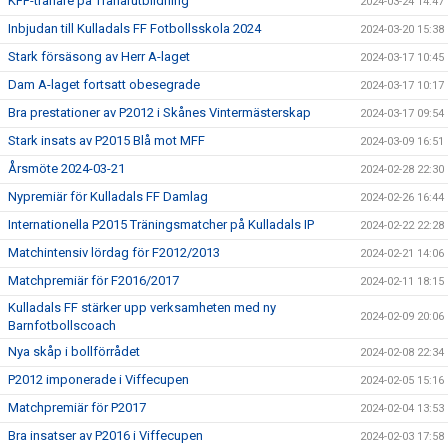
KFF-tränare på Tränarutbildning
2024-03-24 14:47
Inbjudan till Kulladals FF Fotbollsskola 2024
2024-03-20 15:38
Stark försäsong av Herr A-laget
2024-03-17 10:45
Dam A-laget fortsatt obesegrade
2024-03-17 10:17
Bra prestationer av P2012 i Skånes Vintermästerskap
2024-03-17 09:54
Stark insats av P2015 Blå mot MFF
2024-03-09 16:51
Årsmöte 2024-03-21
2024-02-28 22:30
Nypremiär för Kulladals FF Damlag
2024-02-26 16:44
Internationella P2015 Träningsmatcher på Kulladals IP
2024-02-22 22:28
Matchintensiv lördag för F2012/2013
2024-02-21 14:06
Matchpremiär för F2016/2017
2024-02-11 18:15
Kulladals FF stärker upp verksamheten med ny
2024-02-09 20:06
Barnfotbollscoach
Nya skåp i bollförrådet
2024-02-08 22:34
P2012 imponerade i Viffecupen
2024-02-05 15:16
Matchpremiär för P2017
2024-02-04 13:53
Bra insatser av P2016 i Viffecupen
2024-02-03 17:58