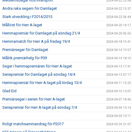
Medlemsdagar hos Intersport
2024-04-22 22:08
Andra raka segern för Damlaget
2024-04-22 15:37
Stark utveckling i F2014/2015
2024-04-22 06:44
Mållöst för Herr A-laget
2024-04-20 14:17
Hemmapremiär för Damlaget på söndag 21/4
2024-04-20 06:55
Hemmamatch för Herr A på fredag 19/4
2024-04-18 15:41
Premiärseger för Damlaget
2024-04-14 19:57
Målrik premiärhelg för P09
2024-04-14 18:10
Seger i hemmapremiären för Herr A-laget
2024-04-13 17:41
Seriepremiär för Damlaget på söndag 14/4
2024-04-13 07:17
Hemmapremiär för Herr A-laget på lördag 13/4
2024-04-11 15:25
Glad Eid
2024-04-10 13:07
Premiärseger i serien för Herr A-laget
2024-04-07 18:46
Seriepremiär för Herr A-laget på söndag 7/4
2024-04-04 15:14
2024-04-03 13:11
Roligt matchsammandrag för P2017
2024-03-24 21:07