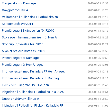
Tredje raka för Damlaget
2025-04-23 13:33
Oavgjort för Herr A
2025-04-21 17:23
Välkomna till Kulladals FF Fotbollskolan
2025-04-19 09:19
Kanonmatch av P2014
2025-04-18 19:44
Premiärseger i Skåneserien för P2010
2025-04-13 10:12
Storseger i hemmapremiären för Herr A
2025-04-12 16:23
Stor cupupplevelse för P2016
2025-04-08 20:24
Mycket bra cupinsats av P2012
2025-04-06 20:53
Premiärseger för Damlaget
2025-04-06 10:52
Premiärseger för Herr A-laget
2025-04-05 10:03
Inför seriestart med Kulladals FF Herr A-laget
2025-04-03 17:11
Inför seriestart med Kulladals FF Damlag
2025-04-02 18:16
F2012/2013 segrare i IMEX-cupen
2025-03-31 15:48
Inbjudan till Kulladals FF Fotbollsskola 2025
2025-03-14 16:54
Dubbla nyförvärv till Herr A
2025-03-14 08:50
Inbjudan till Fotboll för Flickor i Kulladals FF
2025-03-11 11:02