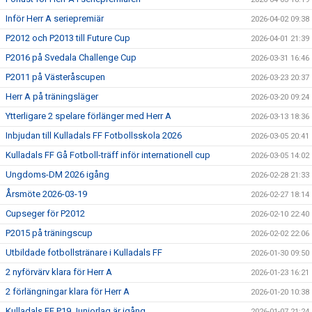
Inför Herr A seriepremiär
2026-04-02 09:38
P2012 och P2013 till Future Cup
2026-04-01 21:39
P2016 på Svedala Challenge Cup
2026-03-31 16:46
P2011 på Västeråscupen
2026-03-23 20:37
Herr A på träningsläger
2026-03-20 09:24
Ytterligare 2 spelare förlänger med Herr A
2026-03-13 18:36
Inbjudan till Kulladals FF Fotbollsskola 2026
2026-03-05 20:41
Kulladals FF Gå Fotboll-träff inför internationell cup
2026-03-05 14:02
Ungdoms-DM 2026 igång
2026-02-28 21:33
Årsmöte 2026-03-19
2026-02-27 18:14
Cupseger för P2012
2026-02-10 22:40
P2015 på träningscup
2026-02-02 22:06
Utbildade fotbollstränare i Kulladals FF
2026-01-30 09:50
2 nyförvärv klara för Herr A
2026-01-23 16:21
2 förlängningar klara för Herr A
2026-01-20 10:38
Kulladals FF P19 Juniorlag är igång
2026-01-07 21:24