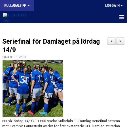
KULLADALS FF
LOGGA IN
HEM
Seriefinal för Damlaget på lördag
OM KLUBBEN
<
>
14/9
NYHETER
2024-09-11 22:37
KONTAKT
INFORMATION MED POLICY
DOKUMENT
BILDGALLERI
MATCHER
Nu på lördag 14/9 kl. 11:00 spelar Kulladals FF Damlag seriefinal hemma
mot Kvarnby. Fantastiskt av det för året nystartade KFF Damlag att redan
INBETALNING