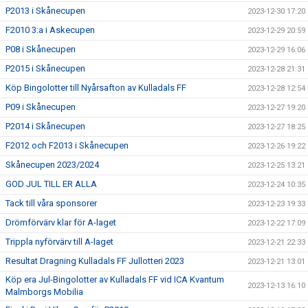
P2013 i Skånecupen
2023-12-30 17:20
F2010 3:a i Askecupen
2023-12-29 20:59
P08 i Skånecupen
2023-12-29 16:06
P2015 i Skånecupen
2023-12-28 21:31
Köp Bingolotter till Nyårsafton av Kulladals FF
2023-12-28 12:54
P09 i Skånecupen
2023-12-27 19:20
P2014 i Skånecupen
2023-12-27 18:25
F2012 och F2013 i Skånecupen
2023-12-26 19:22
Skånecupen 2023/2024
2023-12-25 13:21
GOD JUL TILL ER ALLA
2023-12-24 10:35
Tack till våra sponsorer
2023-12-23 19:33
Drömförvärv klar för A-laget
2023-12-22 17:09
Trippla nyförvärv till A-laget
2023-12-21 22:33
Resultat Dragning Kulladals FF Jullotteri 2023
2023-12-21 13:01
Köp era Jul-Bingolotter av Kulladals FF vid ICA Kvantum
2023-12-13 16:10
Malmborgs Mobilia