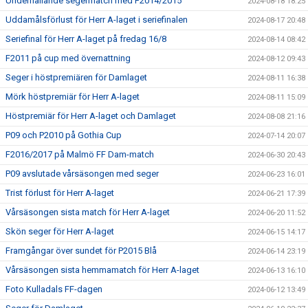
Underhållande segermatch med F2014/2015
2024-08-18 18:25
Uddamålsförlust för Herr A-laget i seriefinalen
2024-08-17 20:48
Seriefinal för Herr A-laget på fredag 16/8
2024-08-14 08:42
F2011 på cup med övernattning
2024-08-12 09:43
Seger i höstpremiären för Damlaget
2024-08-11 16:38
Mörk höstpremiär för Herr A-laget
2024-08-11 15:09
Höstpremiär för Herr A-laget och Damlaget
2024-08-08 21:16
P09 och P2010 på Gothia Cup
2024-07-14 20:07
F2016/2017 på Malmö FF Dam-match
2024-06-30 20:43
P09 avslutade vårsäsongen med seger
2024-06-23 16:01
Trist förlust för Herr A-laget
2024-06-21 17:39
Vårsäsongen sista match för Herr A-laget
2024-06-20 11:52
Skön seger för Herr A-laget
2024-06-15 14:17
Framgångar över sundet för P2015 Blå
2024-06-14 23:19
Vårsäsongen sista hemmamatch för Herr A-laget
2024-06-13 16:10
Foto Kulladals FF-dagen
2024-06-12 13:49