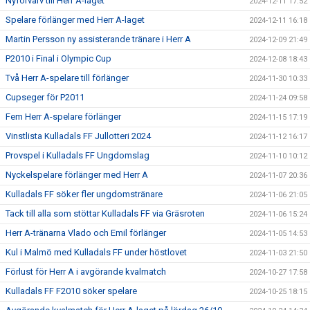
Nyförvärv till Herr A-laget
2024-12-11 17:52
Spelare förlänger med Herr A-laget
2024-12-11 16:18
Martin Persson ny assisterande tränare i Herr A
2024-12-09 21:49
P2010 i Final i Olympic Cup
2024-12-08 18:43
Två Herr A-spelare till förlänger
2024-11-30 10:33
Cupseger för P2011
2024-11-24 09:58
Fem Herr A-spelare förlänger
2024-11-15 17:19
Vinstlista Kulladals FF Jullotteri 2024
2024-11-12 16:17
Provspel i Kulladals FF Ungdomslag
2024-11-10 10:12
Nyckelspelare förlänger med Herr A
2024-11-07 20:36
Kulladals FF söker fler ungdomstränare
2024-11-06 21:05
Tack till alla som stöttar Kulladals FF via Gräsroten
2024-11-06 15:24
Herr A-tränarna Vlado och Emil förlänger
2024-11-05 14:53
Kul i Malmö med Kulladals FF under höstlovet
2024-11-03 21:50
Förlust för Herr A i avgörande kvalmatch
2024-10-27 17:58
Kulladals FF F2010 söker spelare
2024-10-25 18:15