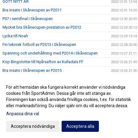
GOTT NYTT ÅR
2022-12-31 12:54
Bra insats i Skånecupen av P2011
2022-12-31 10:59
P07 i semifinal i Skånecupen
2022-12-30 20:49
Mycket bra Skånecupen-prestation av P2012
2022-12-29 20:13
Lycka till Noah
2022-12-29 13:14
Fin teknisk fotboll av P2013 i Skånecupen
2022-12-28 20:06
Spänning och underhållning med P2014 i Skånecupen
2022-12-27 21:11
Köp Bingolotter till Nyårsafton av Kulladals FF
2022-12-26 21:49
Bra insats i Skånecupen av P2015
2022-12-26 21:30
GOD JUL TILL ER ALLA
2022-12-23 20:23
För att hemsidan ska fungera korrekt använder vi nödvändiga
Resultat Dragning Kulladals FF Jullotteri 2022
2022-12-21 13:30
cookies från SportAdmin. Dessa går inte att stänga av.
P2010 avslutade säsongen med beachvolleyboll
2022-12-17 21:21
Föreningen kan också använda frivilliga cookies, t.ex. för statistik
Köp era Jul-Bingolotter av Kulladals FF vid ICA Kvantum
eller marknadsföring. Du väljer själv om du vill acceptera dessa.
2022-12-11 11:50
Malmborgs Mobilia
Anpassa dina val
Nyförvärv och återvändare till A-laget
2022-12-10 10:07
Acceptera nödvändiga
Acceptera alla
Cupseger för P09
2022-12-05 13:19
F09 i final i Olympic Cup
2022-11-21 21:11