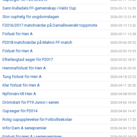
Sann Kulladals FF-gemenskap i Halör Cup
2026-05-15 16:33
Stor cuphelg för ungdomslagen
2026-05-13 21:49
F2016/2017 matchvärdar på Damallsvenskt toppmöte
2026-05-13 13:26
Förlust för Herr A
2026-05-11 12:28
P2018 matchvärdar på Malmö FF-match
2026-05-06 09:32
Förlust för Herr A
2026-05-03 19:29
Efterlängtad seger för P2017
2026-05-02 18:31
Hemmaförlust för Herr A
2026-04-26 09:50
Tung förlust för Herr A
2026-04-18 22:22
Klar förlust för Herr A
2026-04-11 20:30
Nyförvärv till Herr A
2026-04-08 09:03
Drömstart för P19 Junior i serien
2026-04-06 18:44
Cupseger för P2014
2026-04-06 14:47
Rolig cupupplevelse för Fotbollsskolan
2026-04-04 17:20
Inför Dam A seriepremiär
2026-04-04 12:35
Förlust för Herr A i seriepremiären
2026-04-03 18:19