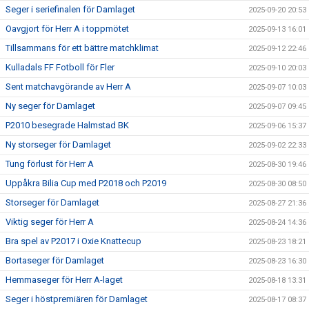
Seger i seriefinalen för Damlaget
2025-09-20 20:53
Oavgjort för Herr A i toppmötet
2025-09-13 16:01
Tillsammans för ett bättre matchklimat
2025-09-12 22:46
Kulladals FF Fotboll för Fler
2025-09-10 20:03
Sent matchavgörande av Herr A
2025-09-07 10:03
Ny seger för Damlaget
2025-09-07 09:45
P2010 besegrade Halmstad BK
2025-09-06 15:37
Ny storseger för Damlaget
2025-09-02 22:33
Tung förlust för Herr A
2025-08-30 19:46
Uppåkra Bilia Cup med P2018 och P2019
2025-08-30 08:50
Storseger för Damlaget
2025-08-27 21:36
Viktig seger för Herr A
2025-08-24 14:36
Bra spel av P2017 i Oxie Knattecup
2025-08-23 18:21
Bortaseger för Damlaget
2025-08-23 16:30
Hemmaseger för Herr A-laget
2025-08-18 13:31
Seger i höstpremiären för Damlaget
2025-08-17 08:37