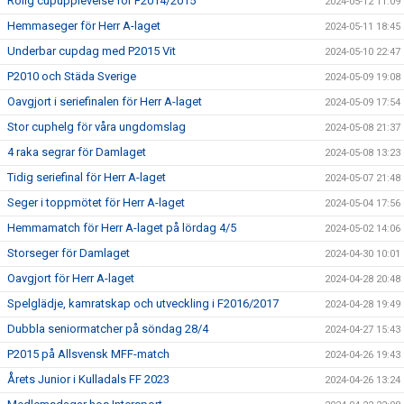
Rolig cupupplevelse för F2014/2015
2024-05-12 11:09
Hemmaseger för Herr A-laget
2024-05-11 18:45
Underbar cupdag med P2015 Vit
2024-05-10 22:47
P2010 och Städa Sverige
2024-05-09 19:08
Oavgjort i seriefinalen för Herr A-laget
2024-05-09 17:54
Stor cuphelg för våra ungdomslag
2024-05-08 21:37
4 raka segrar för Damlaget
2024-05-08 13:23
Tidig seriefinal för Herr A-laget
2024-05-07 21:48
Seger i toppmötet för Herr A-laget
2024-05-04 17:56
Hemmamatch för Herr A-laget på lördag 4/5
2024-05-02 14:06
Storseger för Damlaget
2024-04-30 10:01
Oavgjort för Herr A-laget
2024-04-28 20:48
Spelglädje, kamratskap och utveckling i F2016/2017
2024-04-28 19:49
Dubbla seniormatcher på söndag 28/4
2024-04-27 15:43
P2015 på Allsvensk MFF-match
2024-04-26 19:43
Årets Junior i Kulladals FF 2023
2024-04-26 13:24