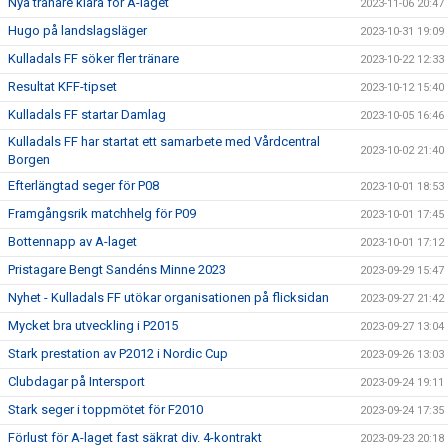
Nya tränare klara för A-laget
2023-11-06 20:47
Hugo på landslagsläger
2023-10-31 19:09
Kulladals FF söker fler tränare
2023-10-22 12:33
Resultat KFF-tipset
2023-10-12 15:40
Kulladals FF startar Damlag
2023-10-05 16:46
Kulladals FF har startat ett samarbete med Vårdcentral
2023-10-02 21:40
Borgen
Efterlängtad seger för P08
2023-10-01 18:53
Framgångsrik matchhelg för P09
2023-10-01 17:45
Bottennapp av A-laget
2023-10-01 17:12
Pristagare Bengt Sandéns Minne 2023
2023-09-29 15:47
Nyhet - Kulladals FF utökar organisationen på flicksidan
2023-09-27 21:42
Mycket bra utveckling i P2015
2023-09-27 13:04
Stark prestation av P2012 i Nordic Cup
2023-09-26 13:03
Clubdagar på Intersport
2023-09-24 19:11
Stark seger i toppmötet för F2010
2023-09-24 17:35
Förlust för A-laget fast säkrat div. 4-kontrakt
2023-09-23 20:18