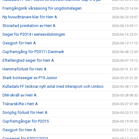
Framgångsrik vårsäsong för ungdomslagen
2026-06-23 14:54
Ny huvudtränare klar för Herr A
2026-06-23 10:07
Storartad prestation av Herr A
2026-06-19 09:11
Seger för P2014 i serieavslutningen
2026-06-14 23:01
Oavgjort för Herr A
2026-06-13 17:10
Cupframgång för P2017 i Danmark
2026-06-08 12:49
Efterlängtad seger för Herr A
2026-06-07 19:12
Hemmaförlust för Herr A
2026-05-31 21:07
Stark bortaseger av P19 Junior
2026-05-29 21:25
Kulladals FF tecknar nytt avtal med Intersport och Umbro
2026-05-28 11:59
DM-skräll av Herr A
2026-05-28 08:32
Tränarskifte i Herr A
2026-05-27 07:48
Snöplig förlust för Herr A
2026-05-23 21:13
Cupframgångar för P2015
2026-05-19 09:32
Oavgjort för Herr A
2026-05-17 21:03
Cupseger för F2012/2013
2026-05-17 15:52