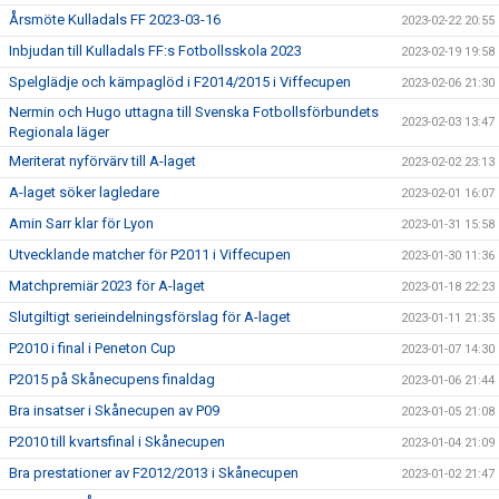
Årsmöte Kulladals FF 2023-03-16
2023-02-22 20:55
Inbjudan till Kulladals FF:s Fotbollsskola 2023
2023-02-19 19:58
Spelglädje och kämpaglöd i F2014/2015 i Viffecupen
2023-02-06 21:30
Nermin och Hugo uttagna till Svenska Fotbollsförbundets
2023-02-03 13:47
Regionala läger
Meriterat nyförvärv till A-laget
2023-02-02 23:13
A-laget söker lagledare
2023-02-01 16:07
Amin Sarr klar för Lyon
2023-01-31 15:58
Utvecklande matcher för P2011 i Viffecupen
2023-01-30 11:36
Matchpremiär 2023 för A-laget
2023-01-18 22:23
Slutgiltigt serieindelningsförslag för A-laget
2023-01-11 21:35
P2010 i final i Peneton Cup
2023-01-07 14:30
P2015 på Skånecupens finaldag
2023-01-06 21:44
Bra insatser i Skånecupen av P09
2023-01-05 21:08
P2010 till kvartsfinal i Skånecupen
2023-01-04 21:09
Bra prestationer av F2012/2013 i Skånecupen
2023-01-02 21:47