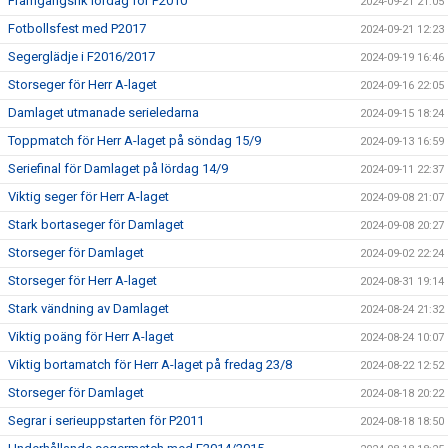
Framgångsrik lördag för P2010
2024-09-21 21:05
Fotbollsfest med P2017
2024-09-21 12:23
Segerglädje i F2016/2017
2024-09-19 16:46
Storseger för Herr A-laget
2024-09-16 22:05
Damlaget utmanade serieledarna
2024-09-15 18:24
Toppmatch för Herr A-laget på söndag 15/9
2024-09-13 16:59
Seriefinal för Damlaget på lördag 14/9
2024-09-11 22:37
Viktig seger för Herr A-laget
2024-09-08 21:07
Stark bortaseger för Damlaget
2024-09-08 20:27
Storseger för Damlaget
2024-09-02 22:24
Storseger för Herr A-laget
2024-08-31 19:14
Stark vändning av Damlaget
2024-08-24 21:32
Viktig poäng för Herr A-laget
2024-08-24 10:07
Viktig bortamatch för Herr A-laget på fredag 23/8
2024-08-22 12:52
Storseger för Damlaget
2024-08-18 20:22
Segrar i serieuppstarten för P2011
2024-08-18 18:50