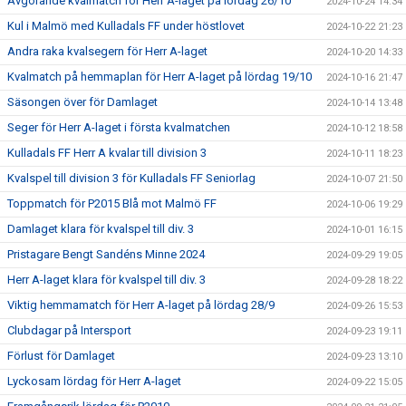
Avgörande kvalmatch för Herr A-laget på lördag 26/10
2024-10-24 14:34
Kul i Malmö med Kulladals FF under höstlovet
2024-10-22 21:23
Andra raka kvalsegern för Herr A-laget
2024-10-20 14:33
Kvalmatch på hemmaplan för Herr A-laget på lördag 19/10
2024-10-16 21:47
Säsongen över för Damlaget
2024-10-14 13:48
Seger för Herr A-laget i första kvalmatchen
2024-10-12 18:58
Kulladals FF Herr A kvalar till division 3
2024-10-11 18:23
Kvalspel till division 3 för Kulladals FF Seniorlag
2024-10-07 21:50
Toppmatch för P2015 Blå mot Malmö FF
2024-10-06 19:29
Damlaget klara för kvalspel till div. 3
2024-10-01 16:15
Pristagare Bengt Sandéns Minne 2024
2024-09-29 19:05
Herr A-laget klara för kvalspel till div. 3
2024-09-28 18:22
Viktig hemmamatch för Herr A-laget på lördag 28/9
2024-09-26 15:53
Clubdagar på Intersport
2024-09-23 19:11
Förlust för Damlaget
2024-09-23 13:10
Lyckosam lördag för Herr A-laget
2024-09-22 15:05