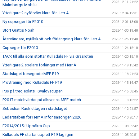
2025-12-11 21:22
Malmborgs Mobilia
Ytterligare 2 nyförvärv klara för Herr A
2025-12-04 12:31
Ny cupseger för P2010
2025-12-01 13:08
Stort Grattis Noah
2025-11-30 19:48
Återvändare, nytillskott och förlängning klara för Herr A
2025-11-26 11:40
Cupseger för P2010
2025-11-24 15:10
TACK till alla som stöttar Kulladals FF via Gräsroten
2025-11-20 15:10
Ytterligare 2 spelare förlänger med Herr A
2025-11-19 15:42
Stadslaget besegrade MFF P19
2025-11-18 21:23
Provträning med Kulladals FF P19
2025-11-15 14:47
P09 på tredjeplats i Svalövscupen
2025-11-15 08:45
P2017 matchvärdar på allsvensk MFF-match
2025-11-13 15:22
Sebastian Rask uttagen i stadslaget
2025-11-12 21:57
Ledarstaben för Herr A inför säsongen 2026
2025-11-10 20:17
F2014/2015 i Uppåkra Cup
2025-11-08 09:42
Kulladals FF startar upp ett P19-lag igen
2025-11-05 20:51