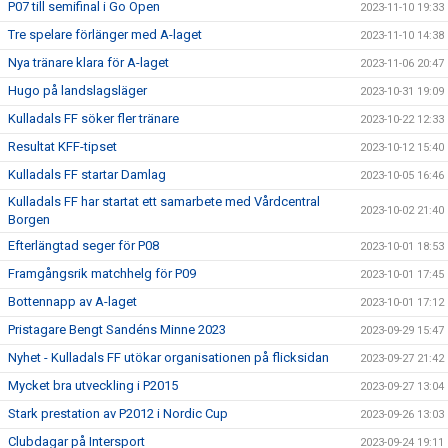
P07 till semifinal i Go Open
2023-11-10 19:33
Tre spelare förlänger med A-laget
2023-11-10 14:38
Nya tränare klara för A-laget
2023-11-06 20:47
Hugo på landslagsläger
2023-10-31 19:09
Kulladals FF söker fler tränare
2023-10-22 12:33
Resultat KFF-tipset
2023-10-12 15:40
Kulladals FF startar Damlag
2023-10-05 16:46
Kulladals FF har startat ett samarbete med Vårdcentral
2023-10-02 21:40
Borgen
Efterlängtad seger för P08
2023-10-01 18:53
Framgångsrik matchhelg för P09
2023-10-01 17:45
Bottennapp av A-laget
2023-10-01 17:12
Pristagare Bengt Sandéns Minne 2023
2023-09-29 15:47
Nyhet - Kulladals FF utökar organisationen på flicksidan
2023-09-27 21:42
Mycket bra utveckling i P2015
2023-09-27 13:04
Stark prestation av P2012 i Nordic Cup
2023-09-26 13:03
Clubdagar på Intersport
2023-09-24 19:11