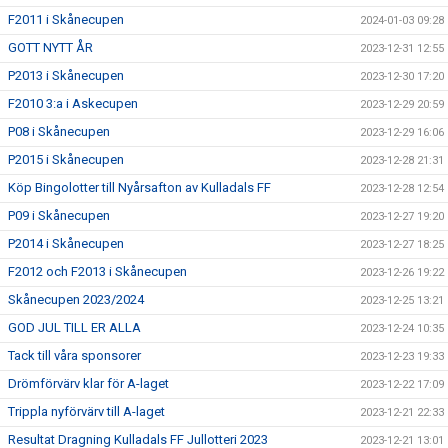
F2011 i Skånecupen
2024-01-03 09:28
GOTT NYTT ÅR
2023-12-31 12:55
P2013 i Skånecupen
2023-12-30 17:20
F2010 3:a i Askecupen
2023-12-29 20:59
P08 i Skånecupen
2023-12-29 16:06
P2015 i Skånecupen
2023-12-28 21:31
Köp Bingolotter till Nyårsafton av Kulladals FF
2023-12-28 12:54
P09 i Skånecupen
2023-12-27 19:20
P2014 i Skånecupen
2023-12-27 18:25
F2012 och F2013 i Skånecupen
2023-12-26 19:22
Skånecupen 2023/2024
2023-12-25 13:21
GOD JUL TILL ER ALLA
2023-12-24 10:35
Tack till våra sponsorer
2023-12-23 19:33
Drömförvärv klar för A-laget
2023-12-22 17:09
Trippla nyförvärv till A-laget
2023-12-21 22:33
Resultat Dragning Kulladals FF Jullotteri 2023
2023-12-21 13:01