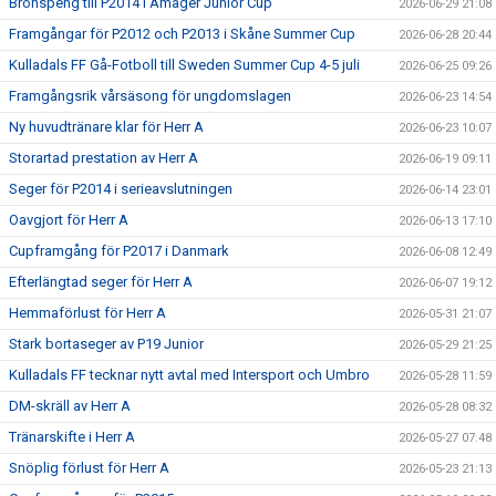
Bronspeng till P2014 i Amager Junior Cup
2026-06-29 21:08
Framgångar för P2012 och P2013 i Skåne Summer Cup
2026-06-28 20:44
Kulladals FF Gå-Fotboll till Sweden Summer Cup 4-5 juli
2026-06-25 09:26
Framgångsrik vårsäsong för ungdomslagen
2026-06-23 14:54
Ny huvudtränare klar för Herr A
2026-06-23 10:07
Storartad prestation av Herr A
2026-06-19 09:11
Seger för P2014 i serieavslutningen
2026-06-14 23:01
Oavgjort för Herr A
2026-06-13 17:10
Cupframgång för P2017 i Danmark
2026-06-08 12:49
Efterlängtad seger för Herr A
2026-06-07 19:12
Hemmaförlust för Herr A
2026-05-31 21:07
Stark bortaseger av P19 Junior
2026-05-29 21:25
Kulladals FF tecknar nytt avtal med Intersport och Umbro
2026-05-28 11:59
DM-skräll av Herr A
2026-05-28 08:32
Tränarskifte i Herr A
2026-05-27 07:48
Snöplig förlust för Herr A
2026-05-23 21:13