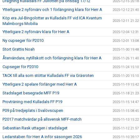
Dragning Kulladals FF Jullotteri på onsdag 17/12
2025-12-15 20:18
Ytterligare 2 nyförvärv och 1 förlängning klara för Herr A
2025-12-12 21:40
Köp era Jul-Bingolotter av Kulladals FF vid ICA Kvantum
2025-12-11 21:22
Malmborgs Mobilia
Ytterligare 2 nyförvärv klara för Herr A
2025-12-04 12:31
Ny cupseger för P2010
2025-12-01 13:08
Stort Grattis Noah
2025-11-30 19:48
Återvändare, nytillskott och förlängning klara för Herr A
2025-11-26 11:40
Cupseger för P2010
2025-11-24 15:10
TACK till alla som stöttar Kulladals FF via Gräsroten
2025-11-20 15:10
Ytterligare 2 spelare förlänger med Herr A
2025-11-19 15:42
Stadslaget besegrade MFF P19
2025-11-18 21:23
Provträning med Kulladals FF P19
2025-11-15 14:47
P09 på tredjeplats i Svalövscupen
2025-11-15 08:45
P2017 matchvärdar på allsvensk MFF-match
2025-11-13 15:22
Sebastian Rask uttagen i stadslaget
2025-11-12 21:57
Ledarstaben för Herr A inför säsongen 2026
2025-11-10 20:17