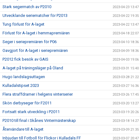
Stark segermatch av P2010
2023-04-23 13:47
Utvecklande seriematcher för P2013
2023-04-22 19:35
Tung förlust för A-laget
2023-04-22 13:47
Förlust för A-laget i hemmapremiären
2023-04-18 22:07
Seger i seriepremiären för P06
2023-04-10 18:36
Oavgjort för A-laget i seriepremiären
2023-04-09 18:36
P2012 fick besök av GAIS
2023-04-03 19:06
A-laget på träningsläger på Öland
2023-03-31 15:40
Hugo landslagsuttagen
2023-03-28 21:22
Kulladalstipset 2023
2023-03-27 16:36
Flera straffdramer i helgens vinterserier
2023-03-26 17:45
Skön derbyseger för F2011
2023-03-20 13:27
Fortsatt stark utveckling i P2011
2023-03-19 20:26
P2010 till final i Skånes Vintermästerskap
2023-03-18 14:27
Återvändare till A-laget
2023-03-09 21:35
Inbjudan till Fotboll för Flickor i Kulladals FF
2023-03-07 20:47