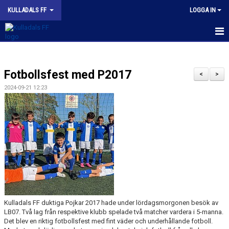
KULLADALS FF
LOGGA IN
HEM
Fotbollsfest med P2017
OM KLUBBEN
<
>
2024-09-21 12:23
NYHETER
KONTAKT
INFORMATION MED POLICY
DOKUMENT
BILDGALLERI
Kulladals FF duktiga Pojkar 2017 hade under lördagsmorgonen besök av
MATCHER
LB07. Två lag från respektive klubb spelade två matcher vardera i 5-manna.
Det blev en riktig fotbollsfest med fint väder och underhållande fotboll.
INBETALNING