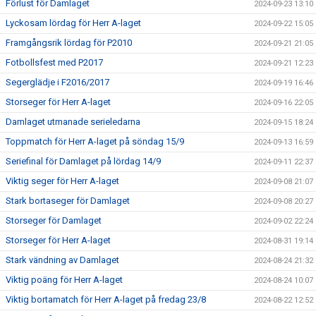
Förlust för Damlaget
2024-09-23 13:10
Lyckosam lördag för Herr A-laget
2024-09-22 15:05
Framgångsrik lördag för P2010
2024-09-21 21:05
Fotbollsfest med P2017
2024-09-21 12:23
Segerglädje i F2016/2017
2024-09-19 16:46
Storseger för Herr A-laget
2024-09-16 22:05
Damlaget utmanade serieledarna
2024-09-15 18:24
Toppmatch för Herr A-laget på söndag 15/9
2024-09-13 16:59
Seriefinal för Damlaget på lördag 14/9
2024-09-11 22:37
Viktig seger för Herr A-laget
2024-09-08 21:07
Stark bortaseger för Damlaget
2024-09-08 20:27
Storseger för Damlaget
2024-09-02 22:24
Storseger för Herr A-laget
2024-08-31 19:14
Stark vändning av Damlaget
2024-08-24 21:32
Viktig poäng för Herr A-laget
2024-08-24 10:07
Viktig bortamatch för Herr A-laget på fredag 23/8
2024-08-22 12:52