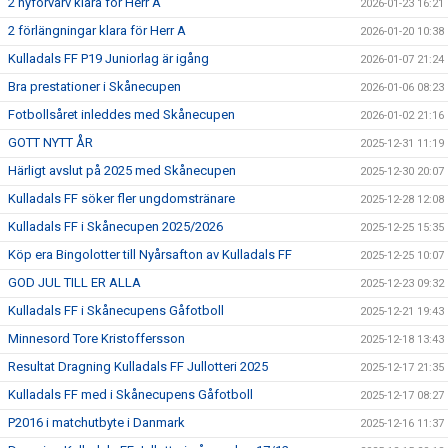
2 nyförvärv klara för Herr A
2026-01-23 16:21
2 förlängningar klara för Herr A
2026-01-20 10:38
Kulladals FF P19 Juniorlag är igång
2026-01-07 21:24
Bra prestationer i Skånecupen
2026-01-06 08:23
Fotbollsåret inleddes med Skånecupen
2026-01-02 21:16
GOTT NYTT ÅR
2025-12-31 11:19
Härligt avslut på 2025 med Skånecupen
2025-12-30 20:07
Kulladals FF söker fler ungdomstränare
2025-12-28 12:08
Kulladals FF i Skånecupen 2025/2026
2025-12-25 15:35
Köp era Bingolotter till Nyårsafton av Kulladals FF
2025-12-25 10:07
GOD JUL TILL ER ALLA
2025-12-23 09:32
Kulladals FF i Skånecupens Gåfotboll
2025-12-21 19:43
Minnesord Tore Kristoffersson
2025-12-18 13:43
Resultat Dragning Kulladals FF Jullotteri 2025
2025-12-17 21:35
Kulladals FF med i Skånecupens Gåfotboll
2025-12-17 08:27
P2016 i matchutbyte i Danmark
2025-12-16 11:37