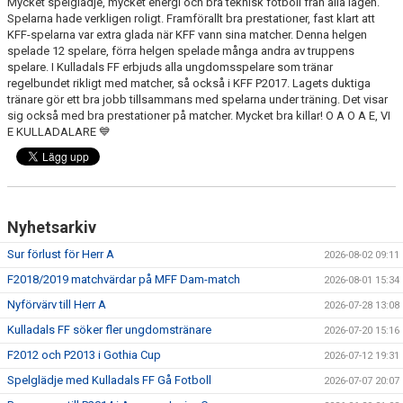
Mycket spelglädje, mycket energi och bra teknisk fotboll från alla lagen.
Spelarna hade verkligen roligt. Framförallt bra prestationer, fast klart att
KFF-spelarna var extra glada när KFF vann sina matcher. Denna helgen
PROFILKLÄDER
spelade 12 spelare, förra helgen spelade många andra av truppens
spelare. I Kulladals FF erbjuds alla ungdomsspelare som tränar
KFF FACEBOOK
regelbundet rikligt med matcher, så också i KFF P2017. Lagets duktiga
tränare gör ett bra jobb tillsammans med spelarna under träning. Det visar
KFF INSTAGRAM
sig också med bra prestationer på matcher. Mycket bra killar! O A O A E, VI
E KULLADALARE 💙
MEDLEM INTRESSEANMÄLAN
Nyhetsarkiv
Sur förlust för Herr A
2026-08-02 09:11
F2018/2019 matchvärdar på MFF Dam-match
2026-08-01 15:34
Nyförvärv till Herr A
2026-07-28 13:08
Kulladals FF söker fler ungdomstränare
2026-07-20 15:16
F2012 och P2013 i Gothia Cup
2026-07-12 19:31
Spelglädje med Kulladals FF Gå Fotboll
2026-07-07 20:07