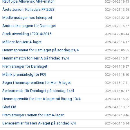
P2015 på Allsvensk MFF-match
2024-04-26 19:43
Årets Junior i Kulladals FF 2023
2024-04-26 13:24
Medlemsdagar hos Intersport
2024-04-22 22:08
Andra raka segern för Damlaget
2024-04-22 15:37
Stark utveckling i F2014/2015
2024-04-22 06:44
Mållöst för Herr A-laget
2024-04-20 14:17
Hemmapremiär för Damlaget på söndag 21/4
2024-04-20 06:55
Hemmamatch för Herr A på fredag 19/4
2024-04-18 15:41
Premiärseger för Damlaget
2024-04-14 19:57
Målrik premiärhelg för P09
2024-04-14 18:10
Seger i hemmapremiären för Herr A-laget
2024-04-13 17:41
Seriepremiär för Damlaget på söndag 14/4
2024-04-13 07:17
Hemmapremiär för Herr A-laget på lördag 13/4
2024-04-11 15:25
Glad Eid
2024-04-10 13:07
Premiärseger i serien för Herr A-laget
2024-04-07 18:46
Seriepremiär för Herr A-laget på söndag 7/4
2024-04-04 15:14