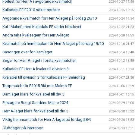
Förlust för Herr A i avgörande kvalmatch
2024-10-27 17:58
Kulladals FF F2010 söker spelare
2024-10-25 18:15
Avgörande kvalmatch för Herr A-laget på lördag 26/10
2024-10-24 14:34
Kul i Malmö med Kulladals FF under höstlovet
2024-10-22 21:23
Andra raka kvalsegern för Herr A-laget
2024-10-20 14:33
Kvalmatch på hemmaplan för Herr A-laget på lördag 19/10
2024-10-16 21:47
Säsongen över för Damlaget
2024-10-14 13:48
Seger för Herr A-laget i första kvalmatchen
2024-10-12 18:58
Kulladals FF Herr A kvalar till division 3
2024-10-11 18:23
Kvalspel till division 3 för Kulladals FF Seniorlag
2024-10-07 21:50
Toppmatch för P2015 Blå mot Malmö FF
2024-10-06 19:29
Damlaget klara för kvalspel till div. 3
2024-10-01 16:15
Pristagare Bengt Sandéns Minne 2024
2024-09-29 19:05
Herr A-laget klara för kvalspel till div. 3
2024-09-28 18:22
Viktig hemmamatch för Herr A-laget på lördag 28/9
2024-09-26 15:53
Clubdagar på Intersport
2024-09-23 19:11