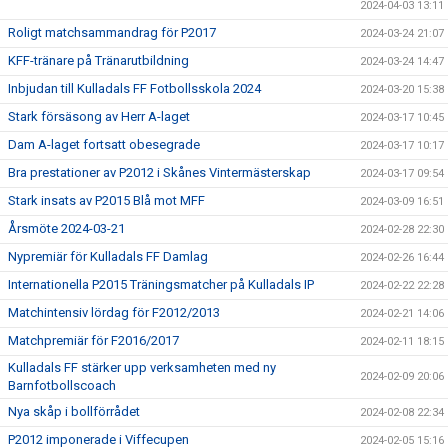
2024-04-03 13:11
Roligt matchsammandrag för P2017
2024-03-24 21:07
KFF-tränare på Tränarutbildning
2024-03-24 14:47
Inbjudan till Kulladals FF Fotbollsskola 2024
2024-03-20 15:38
Stark försäsong av Herr A-laget
2024-03-17 10:45
Dam A-laget fortsatt obesegrade
2024-03-17 10:17
Bra prestationer av P2012 i Skånes Vintermästerskap
2024-03-17 09:54
Stark insats av P2015 Blå mot MFF
2024-03-09 16:51
Årsmöte 2024-03-21
2024-02-28 22:30
Nypremiär för Kulladals FF Damlag
2024-02-26 16:44
Internationella P2015 Träningsmatcher på Kulladals IP
2024-02-22 22:28
Matchintensiv lördag för F2012/2013
2024-02-21 14:06
Matchpremiär för F2016/2017
2024-02-11 18:15
Kulladals FF stärker upp verksamheten med ny
2024-02-09 20:06
Barnfotbollscoach
Nya skåp i bollförrådet
2024-02-08 22:34
P2012 imponerade i Viffecupen
2024-02-05 15:16