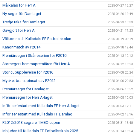
Målkalas för Herr A
2025-04-27 15:27
Ny seger för Damlaget
2025-04-26 19:49
Tredje raka för Damlaget
2025-04-23 13:33
Oavgjort för Herr A
2025-04-21 17:23
Välkomna till Kulladals FF Fotbollskolan
2025-04-19 09:19
Kanonmatch av P2014
2025-04-18 19:44
Premiärseger i Skåneserien för P2010
2025-04-13 10:12
Storseger i hemmapremiären för Herr A
2025-04-12 16:23
Stor cupupplevelse för P2016
2025-04-08 20:24
Mycket bra cupinsats av P2012
2025-04-06 20:53
Premiärseger för Damlaget
2025-04-06 10:52
Premiärseger för Herr A-laget
2025-04-05 10:03
Inför seriestart med Kulladals FF Herr A-laget
2025-04-03 17:11
Inför seriestart med Kulladals FF Damlag
2025-04-02 18:16
F2012/2013 segrare i IMEX-cupen
2025-03-31 15:48
Inbjudan till Kulladals FF Fotbollsskola 2025
2025-03-14 16:54