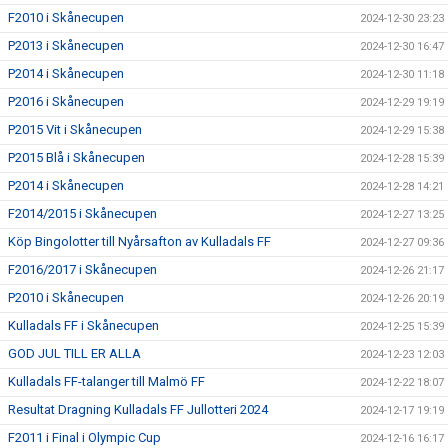
F2010 i Skånecupen
2024-12-30 23:23
P2013 i Skånecupen
2024-12-30 16:47
P2014 i Skånecupen
2024-12-30 11:18
P2016 i Skånecupen
2024-12-29 19:19
P2015 Vit i Skånecupen
2024-12-29 15:38
P2015 Blå i Skånecupen
2024-12-28 15:39
P2014 i Skånecupen
2024-12-28 14:21
F2014/2015 i Skånecupen
2024-12-27 13:25
Köp Bingolotter till Nyårsafton av Kulladals FF
2024-12-27 09:36
F2016/2017 i Skånecupen
2024-12-26 21:17
P2010 i Skånecupen
2024-12-26 20:19
Kulladals FF i Skånecupen
2024-12-25 15:39
GOD JUL TILL ER ALLA
2024-12-23 12:03
Kulladals FF-talanger till Malmö FF
2024-12-22 18:07
Resultat Dragning Kulladals FF Jullotteri 2024
2024-12-17 19:19
F2011 i Final i Olympic Cup
2024-12-16 16:17