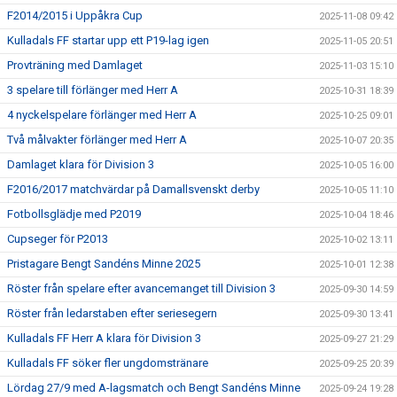
F2014/2015 i Uppåkra Cup
2025-11-08 09:42
Kulladals FF startar upp ett P19-lag igen
2025-11-05 20:51
Provträning med Damlaget
2025-11-03 15:10
3 spelare till förlänger med Herr A
2025-10-31 18:39
4 nyckelspelare förlänger med Herr A
2025-10-25 09:01
Två målvakter förlänger med Herr A
2025-10-07 20:35
Damlaget klara för Division 3
2025-10-05 16:00
F2016/2017 matchvärdar på Damallsvenskt derby
2025-10-05 11:10
Fotbollsglädje med P2019
2025-10-04 18:46
Cupseger för P2013
2025-10-02 13:11
Pristagare Bengt Sandéns Minne 2025
2025-10-01 12:38
Röster från spelare efter avancemanget till Division 3
2025-09-30 14:59
Röster från ledarstaben efter seriesegern
2025-09-30 13:41
Kulladals FF Herr A klara för Division 3
2025-09-27 21:29
Kulladals FF söker fler ungdomstränare
2025-09-25 20:39
Lördag 27/9 med A-lagsmatch och Bengt Sandéns Minne
2025-09-24 19:28