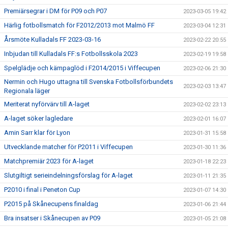
Premiärsegrar i DM för P09 och P07
2023-03-05 19:42
Härlig fotbollsmatch för F2012/2013 mot Malmö FF
2023-03-04 12:31
Årsmöte Kulladals FF 2023-03-16
2023-02-22 20:55
Inbjudan till Kulladals FF:s Fotbollsskola 2023
2023-02-19 19:58
Spelglädje och kämpaglöd i F2014/2015 i Viffecupen
2023-02-06 21:30
Nermin och Hugo uttagna till Svenska Fotbollsförbundets
2023-02-03 13:47
Regionala läger
Meriterat nyförvärv till A-laget
2023-02-02 23:13
A-laget söker lagledare
2023-02-01 16:07
Amin Sarr klar för Lyon
2023-01-31 15:58
Utvecklande matcher för P2011 i Viffecupen
2023-01-30 11:36
Matchpremiär 2023 för A-laget
2023-01-18 22:23
Slutgiltigt serieindelningsförslag för A-laget
2023-01-11 21:35
P2010 i final i Peneton Cup
2023-01-07 14:30
P2015 på Skånecupens finaldag
2023-01-06 21:44
Bra insatser i Skånecupen av P09
2023-01-05 21:08