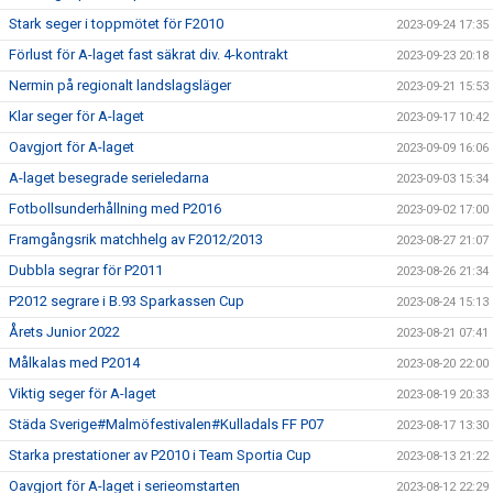
Stark seger i toppmötet för F2010
2023-09-24 17:35
Förlust för A-laget fast säkrat div. 4-kontrakt
2023-09-23 20:18
Nermin på regionalt landslagsläger
2023-09-21 15:53
Klar seger för A-laget
2023-09-17 10:42
Oavgjort för A-laget
2023-09-09 16:06
A-laget besegrade serieledarna
2023-09-03 15:34
Fotbollsunderhållning med P2016
2023-09-02 17:00
Framgångsrik matchhelg av F2012/2013
2023-08-27 21:07
Dubbla segrar för P2011
2023-08-26 21:34
P2012 segrare i B.93 Sparkassen Cup
2023-08-24 15:13
Årets Junior 2022
2023-08-21 07:41
Målkalas med P2014
2023-08-20 22:00
Viktig seger för A-laget
2023-08-19 20:33
Städa Sverige#Malmöfestivalen#Kulladals FF P07
2023-08-17 13:30
Starka prestationer av P2010 i Team Sportia Cup
2023-08-13 21:22
Oavgjort för A-laget i serieomstarten
2023-08-12 22:29