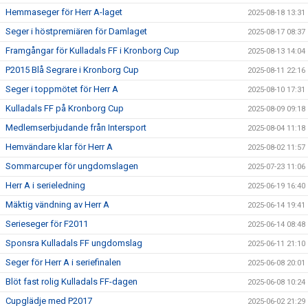
Hemmaseger för Herr A-laget
2025-08-18 13:31
Seger i höstpremiären för Damlaget
2025-08-17 08:37
Framgångar för Kulladals FF i Kronborg Cup
2025-08-13 14:04
P2015 Blå Segrare i Kronborg Cup
2025-08-11 22:16
Seger i toppmötet för Herr A
2025-08-10 17:31
Kulladals FF på Kronborg Cup
2025-08-09 09:18
Medlemserbjudande från Intersport
2025-08-04 11:18
Hemvändare klar för Herr A
2025-08-02 11:57
Sommarcuper för ungdomslagen
2025-07-23 11:06
Herr A i serieledning
2025-06-19 16:40
Mäktig vändning av Herr A
2025-06-14 19:41
Serieseger för F2011
2025-06-14 08:48
Sponsra Kulladals FF ungdomslag
2025-06-11 21:10
Seger för Herr A i seriefinalen
2025-06-08 20:01
Blöt fast rolig Kulladals FF-dagen
2025-06-08 10:24
Cupglädje med P2017
2025-06-02 21:29