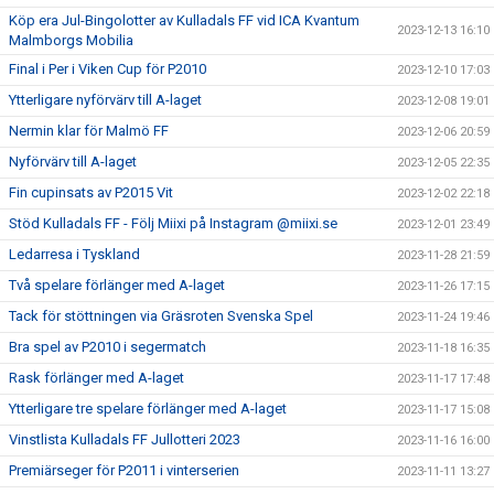
Köp era Jul-Bingolotter av Kulladals FF vid ICA Kvantum
2023-12-13 16:10
Malmborgs Mobilia
Final i Per i Viken Cup för P2010
2023-12-10 17:03
Ytterligare nyförvärv till A-laget
2023-12-08 19:01
Nermin klar för Malmö FF
2023-12-06 20:59
Nyförvärv till A-laget
2023-12-05 22:35
Fin cupinsats av P2015 Vit
2023-12-02 22:18
Stöd Kulladals FF - Följ Miixi på Instagram @miixi.se
2023-12-01 23:49
Ledarresa i Tyskland
2023-11-28 21:59
Två spelare förlänger med A-laget
2023-11-26 17:15
Tack för stöttningen via Gräsroten Svenska Spel
2023-11-24 19:46
Bra spel av P2010 i segermatch
2023-11-18 16:35
Rask förlänger med A-laget
2023-11-17 17:48
Ytterligare tre spelare förlänger med A-laget
2023-11-17 15:08
Vinstlista Kulladals FF Jullotteri 2023
2023-11-16 16:00
Premiärseger för P2011 i vinterserien
2023-11-11 13:27