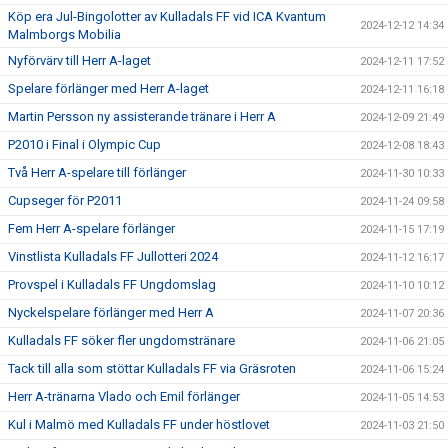
Köp era Jul-Bingolotter av Kulladals FF vid ICA Kvantum
2024-12-12 14:34
Malmborgs Mobilia
Nyförvärv till Herr A-laget
2024-12-11 17:52
Spelare förlänger med Herr A-laget
2024-12-11 16:18
Martin Persson ny assisterande tränare i Herr A
2024-12-09 21:49
P2010 i Final i Olympic Cup
2024-12-08 18:43
Två Herr A-spelare till förlänger
2024-11-30 10:33
Cupseger för P2011
2024-11-24 09:58
Fem Herr A-spelare förlänger
2024-11-15 17:19
Vinstlista Kulladals FF Jullotteri 2024
2024-11-12 16:17
Provspel i Kulladals FF Ungdomslag
2024-11-10 10:12
Nyckelspelare förlänger med Herr A
2024-11-07 20:36
Kulladals FF söker fler ungdomstränare
2024-11-06 21:05
Tack till alla som stöttar Kulladals FF via Gräsroten
2024-11-06 15:24
Herr A-tränarna Vlado och Emil förlänger
2024-11-05 14:53
Kul i Malmö med Kulladals FF under höstlovet
2024-11-03 21:50