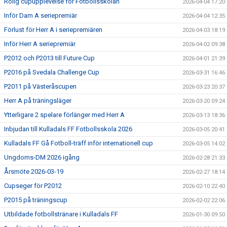
Rolig cupupplevelse för Fotbollsskolan
2026-04-04 17:20
Inför Dam A seriepremiär
2026-04-04 12:35
Förlust för Herr A i seriepremiären
2026-04-03 18:19
Inför Herr A seriepremiär
2026-04-02 09:38
P2012 och P2013 till Future Cup
2026-04-01 21:39
P2016 på Svedala Challenge Cup
2026-03-31 16:46
P2011 på Västeråscupen
2026-03-23 20:37
Herr A på träningsläger
2026-03-20 09:24
Ytterligare 2 spelare förlänger med Herr A
2026-03-13 18:36
Inbjudan till Kulladals FF Fotbollsskola 2026
2026-03-05 20:41
Kulladals FF Gå Fotboll-träff inför internationell cup
2026-03-05 14:02
Ungdoms-DM 2026 igång
2026-02-28 21:33
Årsmöte 2026-03-19
2026-02-27 18:14
Cupseger för P2012
2026-02-10 22:40
P2015 på träningscup
2026-02-02 22:06
Utbildade fotbollstränare i Kulladals FF
2026-01-30 09:50