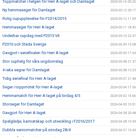
Toppmatcher i helgen för Herr A-laget och Damlaget
2024-05-16 00:25
Ny hemmaseger för Damlaget
2024-05-12 20:17
Rolig cupupplevelse för F2014/2015
2024-05-12 11:09
Hemmaseger för Herr A-laget
2024-05-11 18:45
Underbar cupdag med P2015 Vit
2024-05-10 22:47
P2010 och Städa Sverige
2024-05-09 19:08
Oavgjort i seriefinalen för Herr A-laget
2024-05-09 17:54
Stor cuphelg för våra ungdomslag
2024-05-08 21:37
4 raka segrar för Damlaget
2024-05-08 13:23
Tidig seriefinal för Herr A-laget
2024-05-07 21:48
Seger i toppmötet för Herr A-laget
2024-05-04 17:56
Hemmamatch för Herr A-laget på lördag 4/5
2024-05-02 14:06
Storseger för Damlaget
2024-04-30 10:01
Oavgjort för Herr A-laget
2024-04-28 20:48
Spelglädje, kamratskap och utveckling i F2016/2017
2024-04-28 19:49
Dubbla seniormatcher på söndag 28/4
2024-04-27 15:43