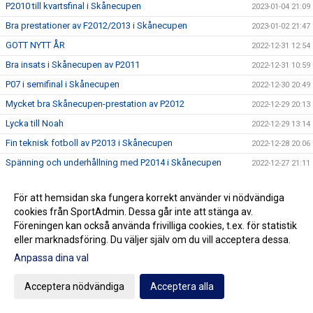
P2010 till kvartsfinal i Skånecupen
2023-01-04 21:09
Bra prestationer av F2012/2013 i Skånecupen
2023-01-02 21:47
GOTT NYTT ÅR
2022-12-31 12:54
Bra insats i Skånecupen av P2011
2022-12-31 10:59
P07 i semifinal i Skånecupen
2022-12-30 20:49
Mycket bra Skånecupen-prestation av P2012
2022-12-29 20:13
Lycka till Noah
2022-12-29 13:14
Fin teknisk fotboll av P2013 i Skånecupen
2022-12-28 20:06
Spänning och underhållning med P2014 i Skånecupen
2022-12-27 21:11
Köp Bingolotter till Nyårsafton av Kulladals FF
2022-12-26 21:49
För att hemsidan ska fungera korrekt använder vi nödvändiga
Bra insats i Skånecupen av P2015
2022-12-26 21:30
cookies från SportAdmin. Dessa går inte att stänga av.
GOD JUL TILL ER ALLA
2022-12-23 20:23
Föreningen kan också använda frivilliga cookies, t.ex. för statistik
eller marknadsföring. Du väljer själv om du vill acceptera dessa.
Resultat Dragning Kulladals FF Jullotteri 2022
2022-12-21 13:30
Anpassa dina val
P2010 avslutade säsongen med beachvolleyboll
2022-12-17 21:21
Köp era Jul-Bingolotter av Kulladals FF vid ICA Kvantum
Acceptera nödvändiga
Acceptera alla
2022-12-11 11:50
Malmborgs Mobilia
Nyförvärv och återvändare till A-laget
2022-12-10 10:07