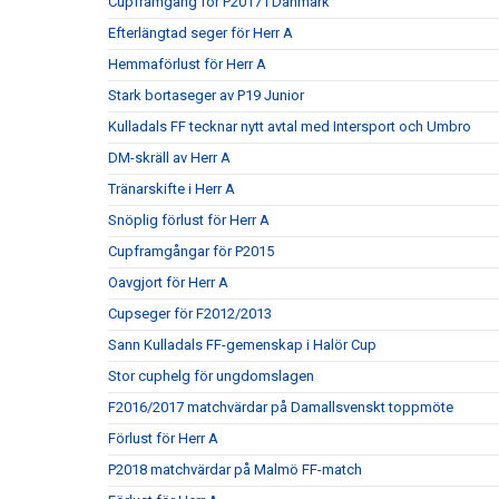
Cupframgång för P2017 i Danmark
Efterlängtad seger för Herr A
Hemmaförlust för Herr A
Stark bortaseger av P19 Junior
Kulladals FF tecknar nytt avtal med Intersport och Umbro
DM-skräll av Herr A
Tränarskifte i Herr A
Snöplig förlust för Herr A
Cupframgångar för P2015
Oavgjort för Herr A
Cupseger för F2012/2013
Sann Kulladals FF-gemenskap i Halör Cup
Stor cuphelg för ungdomslagen
F2016/2017 matchvärdar på Damallsvenskt toppmöte
Förlust för Herr A
P2018 matchvärdar på Malmö FF-match