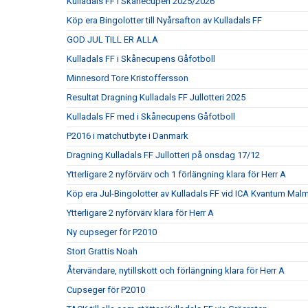
Kulladals FF i Skånecupen 2025/2026
Köp era Bingolotter till Nyårsafton av Kulladals FF
GOD JUL TILL ER ALLA
Kulladals FF i Skånecupens Gåfotboll
Minnesord Tore Kristoffersson
Resultat Dragning Kulladals FF Jullotteri 2025
Kulladals FF med i Skånecupens Gåfotboll
P2016 i matchutbyte i Danmark
Dragning Kulladals FF Jullotteri på onsdag 17/12
Ytterligare 2 nyförvärv och 1 förlängning klara för Herr A
Köp era Jul-Bingolotter av Kulladals FF vid ICA Kvantum Mal
Ytterligare 2 nyförvärv klara för Herr A
Ny cupseger för P2010
Stort Grattis Noah
Återvändare, nytillskott och förlängning klara för Herr A
Cupseger för P2010