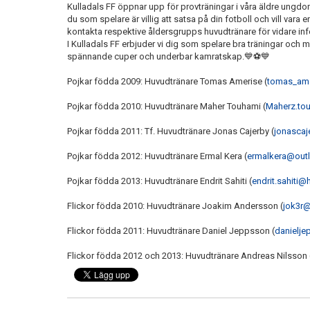
Kulladals FF öppnar upp för provträningar i våra äldre un
du som spelare är villig att satsa på din fotboll och vill vara
kontakta respektive åldersgrupps huvudtränare för vidare in
I Kulladals FF erbjuder vi dig som spelare bra träningar och m
spännande cuper och underbar kamratskap.💙⚽️💙
Pojkar födda 2009: Huvudtränare Tomas Amerise (
tomas_am
Pojkar födda 2010: Huvudtränare Maher Touhami (
Maherz.to
Pojkar födda 2011: Tf. Huvudtränare Jonas Cajerby (
jonasca
Pojkar födda 2012: Huvudtränare Ermal Kera (
ermalkera@out
Pojkar födda 2013: Huvudtränare Endrit Sahiti (
endrit.sahiti
Flickor födda 2010: Huvudtränare Joakim Andersson (
jok3r@
Flickor födda 2011: Huvudtränare Daniel Jeppsson (
danielj
Flickor födda 2012 och 2013: Huvudtränare Andreas Nilsson 