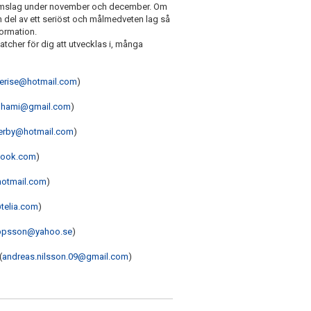
gdomslag under november och december. Om
 en del av ett seriöst och målmedveten lag så
formation.
atcher för dig att utvecklas i, många
erise@hotmail.com
)
uhami@gmail.com
)
jerby@hotmail.com
)
look.com
)
@hotmail.com
)
telia.com
)
eppsson@yahoo.se
)
(
andreas.nilsson.09@gmail.com
)