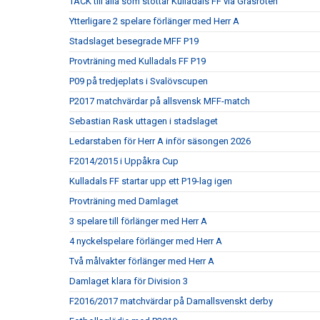
TACK till alla som stöttar Kulladals FF via Gräsroten
Ytterligare 2 spelare förlänger med Herr A
Stadslaget besegrade MFF P19
Provträning med Kulladals FF P19
P09 på tredjeplats i Svalövscupen
P2017 matchvärdar på allsvensk MFF-match
Sebastian Rask uttagen i stadslaget
Ledarstaben för Herr A inför säsongen 2026
F2014/2015 i Uppåkra Cup
Kulladals FF startar upp ett P19-lag igen
Provträning med Damlaget
3 spelare till förlänger med Herr A
4 nyckelspelare förlänger med Herr A
Två målvakter förlänger med Herr A
Damlaget klara för Division 3
F2016/2017 matchvärdar på Damallsvenskt derby