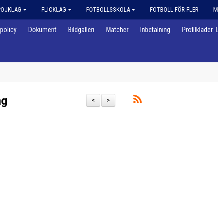
POJKLAG
FLICKLAG
FOTBOLLSSKOLA
FOTBOLL FÖR FLER
M
policy
Dokument
Bildgalleri
Matcher
Inbetalning
Profilkläder
ag
<
>