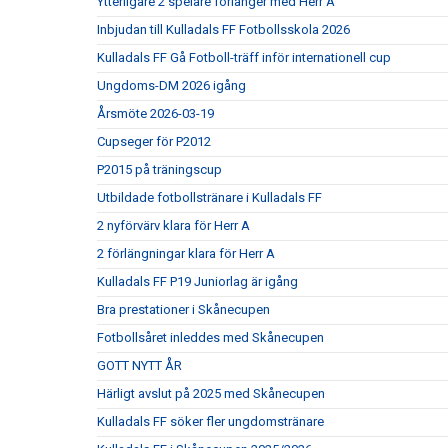
Ytterligare 2 spelare förlänger med Herr A
Inbjudan till Kulladals FF Fotbollsskola 2026
Kulladals FF Gå Fotboll-träff inför internationell cup
Ungdoms-DM 2026 igång
Årsmöte 2026-03-19
Cupseger för P2012
P2015 på träningscup
Utbildade fotbollstränare i Kulladals FF
2 nyförvärv klara för Herr A
2 förlängningar klara för Herr A
Kulladals FF P19 Juniorlag är igång
Bra prestationer i Skånecupen
Fotbollsåret inleddes med Skånecupen
GOTT NYTT ÅR
Härligt avslut på 2025 med Skånecupen
Kulladals FF söker fler ungdomstränare