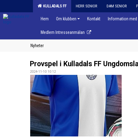
KULLADALS FF
HERR SENIOR
DAM SENIOR
Hem
Om klubben
Kontakt
Information med 
Medlem Intresseanmälan
Nyheter
Provspel i Kulladals FF Ungdomsl
2024-11-10 10:12