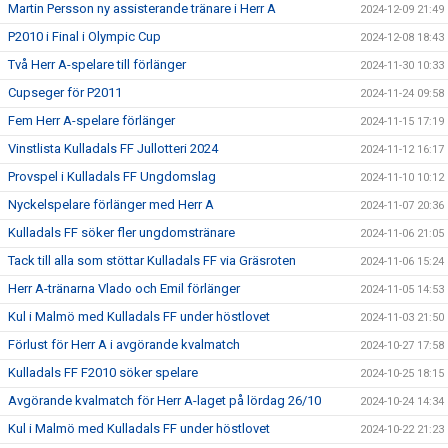
Martin Persson ny assisterande tränare i Herr A
2024-12-09 21:49
P2010 i Final i Olympic Cup
2024-12-08 18:43
Två Herr A-spelare till förlänger
2024-11-30 10:33
Cupseger för P2011
2024-11-24 09:58
Fem Herr A-spelare förlänger
2024-11-15 17:19
Vinstlista Kulladals FF Jullotteri 2024
2024-11-12 16:17
Provspel i Kulladals FF Ungdomslag
2024-11-10 10:12
Nyckelspelare förlänger med Herr A
2024-11-07 20:36
Kulladals FF söker fler ungdomstränare
2024-11-06 21:05
Tack till alla som stöttar Kulladals FF via Gräsroten
2024-11-06 15:24
Herr A-tränarna Vlado och Emil förlänger
2024-11-05 14:53
Kul i Malmö med Kulladals FF under höstlovet
2024-11-03 21:50
Förlust för Herr A i avgörande kvalmatch
2024-10-27 17:58
Kulladals FF F2010 söker spelare
2024-10-25 18:15
Avgörande kvalmatch för Herr A-laget på lördag 26/10
2024-10-24 14:34
Kul i Malmö med Kulladals FF under höstlovet
2024-10-22 21:23