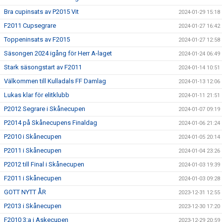
Bra cupinsats av P2015 Vit
2024-01-29 15:18
F2011 Cupsegrare
2024-01-27 16:42
Toppeninsats av F2015
2024-01-27 12:58
Säsongen 2024 igång för Herr A-laget
2024-01-24 06:49
Stark säsongstart av F2011
2024-01-14 10:51
Välkommen till Kulladals FF Damlag
2024-01-13 12:06
Lukas klar för elitklubb
2024-01-11 21:51
P2012 Segrare i Skånecupen
2024-01-07 09:19
P2014 på Skånecupens Finaldag
2024-01-06 21:24
P2010 i Skånecupen
2024-01-05 20:14
P2011 i Skånecupen
2024-01-04 23:26
P2012 till Final i Skånecupen
2024-01-03 19:39
F2011 i Skånecupen
2024-01-03 09:28
GOTT NYTT ÅR
2023-12-31 12:55
P2013 i Skånecupen
2023-12-30 17:20
F2010 3:a i Askecupen
2023-12-29 20:59