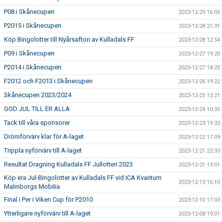
P08 i Skånecupen
2023-12-29 16:06
P2015 i Skånecupen
2023-12-28 21:31
Köp Bingolotter till Nyårsafton av Kulladals FF
2023-12-28 12:54
P09 i Skånecupen
2023-12-27 19:20
P2014 i Skånecupen
2023-12-27 18:25
F2012 och F2013 i Skånecupen
2023-12-26 19:22
Skånecupen 2023/2024
2023-12-25 13:21
GOD JUL TILL ER ALLA
2023-12-24 10:35
Tack till våra sponsorer
2023-12-23 19:33
Drömförvärv klar för A-laget
2023-12-22 17:09
Trippla nyförvärv till A-laget
2023-12-21 22:33
Resultat Dragning Kulladals FF Jullotteri 2023
2023-12-21 13:01
Köp era Jul-Bingolotter av Kulladals FF vid ICA Kvantum
2023-12-13 16:10
Malmborgs Mobilia
Final i Per i Viken Cup för P2010
2023-12-10 17:03
Ytterligare nyförvärv till A-laget
2023-12-08 19:01