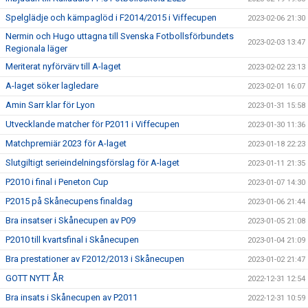
Spelglädje och kämpaglöd i F2014/2015 i Viffecupen
2023-02-06 21:30
Nermin och Hugo uttagna till Svenska Fotbollsförbundets
2023-02-03 13:47
Regionala läger
Meriterat nyförvärv till A-laget
2023-02-02 23:13
A-laget söker lagledare
2023-02-01 16:07
Amin Sarr klar för Lyon
2023-01-31 15:58
Utvecklande matcher för P2011 i Viffecupen
2023-01-30 11:36
Matchpremiär 2023 för A-laget
2023-01-18 22:23
Slutgiltigt serieindelningsförslag för A-laget
2023-01-11 21:35
P2010 i final i Peneton Cup
2023-01-07 14:30
P2015 på Skånecupens finaldag
2023-01-06 21:44
Bra insatser i Skånecupen av P09
2023-01-05 21:08
P2010 till kvartsfinal i Skånecupen
2023-01-04 21:09
Bra prestationer av F2012/2013 i Skånecupen
2023-01-02 21:47
GOTT NYTT ÅR
2022-12-31 12:54
Bra insats i Skånecupen av P2011
2022-12-31 10:59