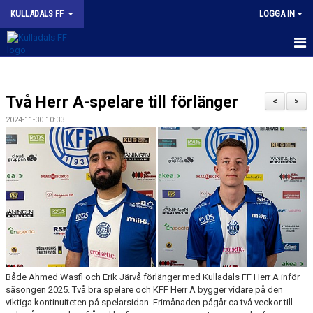
KULLADALS FF
LOGGA IN
HEM
Två Herr A-spelare till förlänger
OM KLUBBEN
<
>
2024-11-30 10:33
NYHETER
KONTAKT
INFORMATION MED POLICY
DOKUMENT
BILDGALLERI
Både Ahmed Wasfi och Erik Järvå förlänger med Kulladals FF Herr A inför
MATCHER
säsongen 2025. Två bra spelare och KFF Herr A bygger vidare på den
viktiga kontinuiteten på spelarsidan. Frimånaden pågår ca två veckor till
INBETALNING