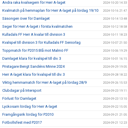
Andra raka kvalsegern för Herr A-laget
2024-10-20 14:33
Kvalmatch på hemmaplan för Herr A-laget på lördag 19/10
2024-10-16 21:47
Säsongen över för Damlaget
2024-10-14 13:48
Seger för Herr A-laget i första kvalmatchen
2024-10-12 18:58
Kulladals FF Herr A kvalar till division 3
2024-10-11 18:23
Kvalspel till division 3 för Kulladals FF Seniorlag
2024-10-07 21:50
Toppmatch för P2015 Blå mot Malmö FF
2024-10-06 19:29
Damlaget klara för kvalspel till div. 3
2024-10-01 16:15
Pristagare Bengt Sandéns Minne 2024
2024-09-29 19:05
Herr A-laget klara för kvalspel till div. 3
2024-09-28 18:22
Viktig hemmamatch för Herr A-laget på lördag 28/9
2024-09-26 15:53
Clubdagar på Intersport
2024-09-23 19:11
Förlust för Damlaget
2024-09-23 13:10
Lyckosam lördag för Herr A-laget
2024-09-22 15:05
Framgångsrik lördag för P2010
2024-09-21 21:05
Fotbollsfest med P2017
2024-09-21 12:23