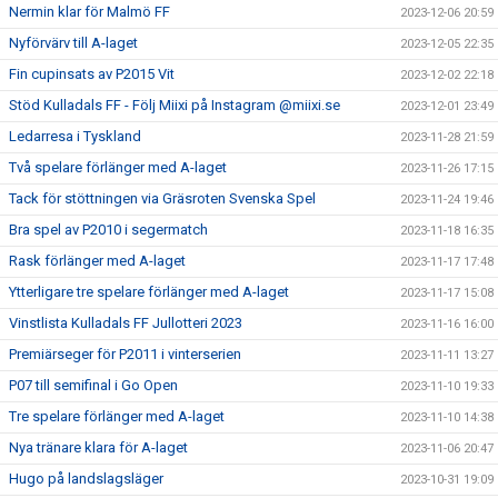
Nermin klar för Malmö FF
2023-12-06 20:59
Nyförvärv till A-laget
2023-12-05 22:35
Fin cupinsats av P2015 Vit
2023-12-02 22:18
Stöd Kulladals FF - Följ Miixi på Instagram @miixi.se
2023-12-01 23:49
Ledarresa i Tyskland
2023-11-28 21:59
Två spelare förlänger med A-laget
2023-11-26 17:15
Tack för stöttningen via Gräsroten Svenska Spel
2023-11-24 19:46
Bra spel av P2010 i segermatch
2023-11-18 16:35
Rask förlänger med A-laget
2023-11-17 17:48
Ytterligare tre spelare förlänger med A-laget
2023-11-17 15:08
Vinstlista Kulladals FF Jullotteri 2023
2023-11-16 16:00
Premiärseger för P2011 i vinterserien
2023-11-11 13:27
P07 till semifinal i Go Open
2023-11-10 19:33
Tre spelare förlänger med A-laget
2023-11-10 14:38
Nya tränare klara för A-laget
2023-11-06 20:47
Hugo på landslagsläger
2023-10-31 19:09