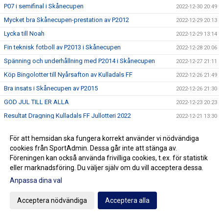
P07 i semifinal i Skånecupen
2022-12-30 20:49
Mycket bra Skånecupen-prestation av P2012
2022-12-29 20:13
Lycka till Noah
2022-12-29 13:14
Fin teknisk fotboll av P2013 i Skånecupen
2022-12-28 20:06
Spänning och underhållning med P2014 i Skånecupen
2022-12-27 21:11
Köp Bingolotter till Nyårsafton av Kulladals FF
2022-12-26 21:49
Bra insats i Skånecupen av P2015
2022-12-26 21:30
GOD JUL TILL ER ALLA
2022-12-23 20:23
Resultat Dragning Kulladals FF Jullotteri 2022
2022-12-21 13:30
P2010 avslutade säsongen med beachvolleyboll
2022-12-17 21:21
För att hemsidan ska fungera korrekt använder vi nödvändiga
Köp era Jul-Bingolotter av Kulladals FF vid ICA Kvantum
2022-12-11 11:50
cookies från SportAdmin. Dessa går inte att stänga av.
Malmborgs Mobilia
Föreningen kan också använda frivilliga cookies, t.ex. för statistik
Nyförvärv och återvändare till A-laget
2022-12-10 10:07
eller marknadsföring. Du väljer själv om du vill acceptera dessa.
Cupseger för P09
2022-12-05 13:19
Anpassa dina val
F09 i final i Olympic Cup
2022-11-21 21:11
Acceptera nödvändiga
Acceptera alla
Bra cupspel av P2015
2022-11-21 15:07
Mycket bra cupinsats av F2011