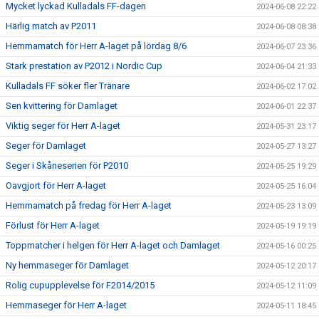
Mycket lyckad Kulladals FF-dagen
2024-06-08 22:22
Härlig match av P2011
2024-06-08 08:38
Hemmamatch för Herr A-laget på lördag 8/6
2024-06-07 23:36
Stark prestation av P2012 i Nordic Cup
2024-06-04 21:33
Kulladals FF söker fler Tränare
2024-06-02 17:02
Sen kvittering för Damlaget
2024-06-01 22:37
Viktig seger för Herr A-laget
2024-05-31 23:17
Seger för Damlaget
2024-05-27 13:27
Seger i Skåneserien för P2010
2024-05-25 19:29
Oavgjort för Herr A-laget
2024-05-25 16:04
Hemmamatch på fredag för Herr A-laget
2024-05-23 13:09
Förlust för Herr A-laget
2024-05-19 19:19
Toppmatcher i helgen för Herr A-laget och Damlaget
2024-05-16 00:25
Ny hemmaseger för Damlaget
2024-05-12 20:17
Rolig cupupplevelse för F2014/2015
2024-05-12 11:09
Hemmaseger för Herr A-laget
2024-05-11 18:45