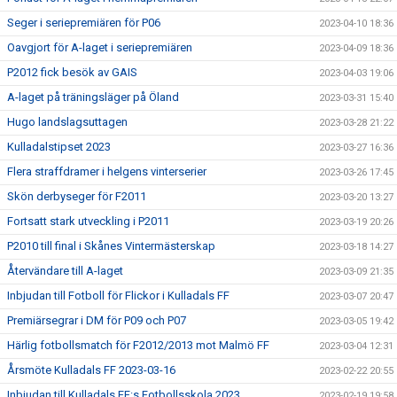
Seger i seriepremiären för P06
2023-04-10 18:36
Oavgjort för A-laget i seriepremiären
2023-04-09 18:36
P2012 fick besök av GAIS
2023-04-03 19:06
A-laget på träningsläger på Öland
2023-03-31 15:40
Hugo landslagsuttagen
2023-03-28 21:22
Kulladalstipset 2023
2023-03-27 16:36
Flera straffdramer i helgens vinterserier
2023-03-26 17:45
Skön derbyseger för F2011
2023-03-20 13:27
Fortsatt stark utveckling i P2011
2023-03-19 20:26
P2010 till final i Skånes Vintermästerskap
2023-03-18 14:27
Återvändare till A-laget
2023-03-09 21:35
Inbjudan till Fotboll för Flickor i Kulladals FF
2023-03-07 20:47
Premiärsegrar i DM för P09 och P07
2023-03-05 19:42
Härlig fotbollsmatch för F2012/2013 mot Malmö FF
2023-03-04 12:31
Årsmöte Kulladals FF 2023-03-16
2023-02-22 20:55
Inbjudan till Kulladals FF:s Fotbollsskola 2023
2023-02-19 19:58