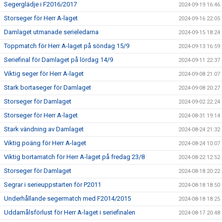
Segerglädje i F2016/2017
2024-09-19 16:46
Storseger för Herr A-laget
2024-09-16 22:05
Damlaget utmanade serieledarna
2024-09-15 18:24
Toppmatch för Herr A-laget på söndag 15/9
2024-09-13 16:59
Seriefinal för Damlaget på lördag 14/9
2024-09-11 22:37
Viktig seger för Herr A-laget
2024-09-08 21:07
Stark bortaseger för Damlaget
2024-09-08 20:27
Storseger för Damlaget
2024-09-02 22:24
Storseger för Herr A-laget
2024-08-31 19:14
Stark vändning av Damlaget
2024-08-24 21:32
Viktig poäng för Herr A-laget
2024-08-24 10:07
Viktig bortamatch för Herr A-laget på fredag 23/8
2024-08-22 12:52
Storseger för Damlaget
2024-08-18 20:22
Segrar i serieuppstarten för P2011
2024-08-18 18:50
Underhållande segermatch med F2014/2015
2024-08-18 18:25
Uddamålsförlust för Herr A-laget i seriefinalen
2024-08-17 20:48