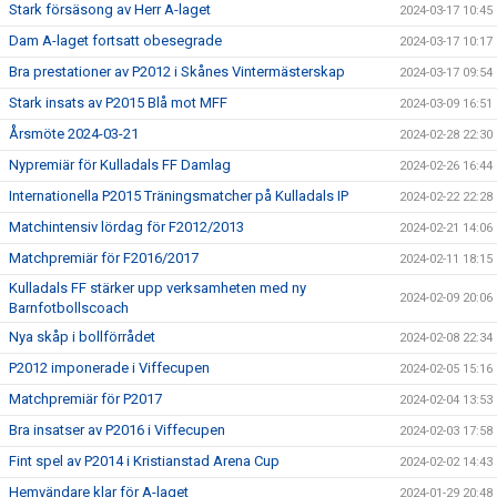
Stark försäsong av Herr A-laget
2024-03-17 10:45
Dam A-laget fortsatt obesegrade
2024-03-17 10:17
Bra prestationer av P2012 i Skånes Vintermästerskap
2024-03-17 09:54
Stark insats av P2015 Blå mot MFF
2024-03-09 16:51
Årsmöte 2024-03-21
2024-02-28 22:30
Nypremiär för Kulladals FF Damlag
2024-02-26 16:44
Internationella P2015 Träningsmatcher på Kulladals IP
2024-02-22 22:28
Matchintensiv lördag för F2012/2013
2024-02-21 14:06
Matchpremiär för F2016/2017
2024-02-11 18:15
Kulladals FF stärker upp verksamheten med ny
2024-02-09 20:06
Barnfotbollscoach
Nya skåp i bollförrådet
2024-02-08 22:34
P2012 imponerade i Viffecupen
2024-02-05 15:16
Matchpremiär för P2017
2024-02-04 13:53
Bra insatser av P2016 i Viffecupen
2024-02-03 17:58
Fint spel av P2014 i Kristianstad Arena Cup
2024-02-02 14:43
Hemvändare klar för A-laget
2024-01-29 20:48