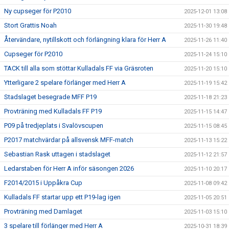
Ny cupseger för P2010
2025-12-01 13:08
Stort Grattis Noah
2025-11-30 19:48
Återvändare, nytillskott och förlängning klara för Herr A
2025-11-26 11:40
Cupseger för P2010
2025-11-24 15:10
TACK till alla som stöttar Kulladals FF via Gräsroten
2025-11-20 15:10
Ytterligare 2 spelare förlänger med Herr A
2025-11-19 15:42
Stadslaget besegrade MFF P19
2025-11-18 21:23
Provträning med Kulladals FF P19
2025-11-15 14:47
P09 på tredjeplats i Svalövscupen
2025-11-15 08:45
P2017 matchvärdar på allsvensk MFF-match
2025-11-13 15:22
Sebastian Rask uttagen i stadslaget
2025-11-12 21:57
Ledarstaben för Herr A inför säsongen 2026
2025-11-10 20:17
F2014/2015 i Uppåkra Cup
2025-11-08 09:42
Kulladals FF startar upp ett P19-lag igen
2025-11-05 20:51
Provträning med Damlaget
2025-11-03 15:10
3 spelare till förlänger med Herr A
2025-10-31 18:39