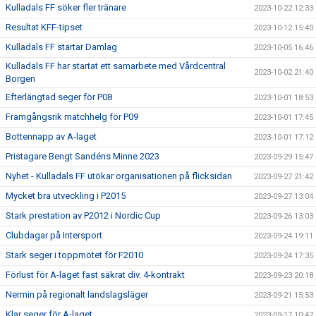
Kulladals FF söker fler tränare
2023-10-22 12:33
Resultat KFF-tipset
2023-10-12 15:40
Kulladals FF startar Damlag
2023-10-05 16:46
Kulladals FF har startat ett samarbete med Vårdcentral
2023-10-02 21:40
Borgen
Efterlängtad seger för P08
2023-10-01 18:53
Framgångsrik matchhelg för P09
2023-10-01 17:45
Bottennapp av A-laget
2023-10-01 17:12
Pristagare Bengt Sandéns Minne 2023
2023-09-29 15:47
Nyhet - Kulladals FF utökar organisationen på flicksidan
2023-09-27 21:42
Mycket bra utveckling i P2015
2023-09-27 13:04
Stark prestation av P2012 i Nordic Cup
2023-09-26 13:03
Clubdagar på Intersport
2023-09-24 19:11
Stark seger i toppmötet för F2010
2023-09-24 17:35
Förlust för A-laget fast säkrat div. 4-kontrakt
2023-09-23 20:18
Nermin på regionalt landslagsläger
2023-09-21 15:53
Klar seger för A-laget
2023-09-17 10:42