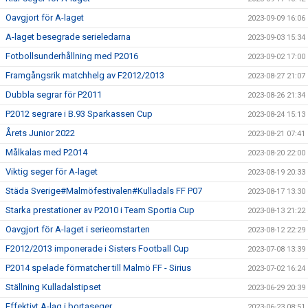
Oavgjort för A-laget
2023-09-09 16:06
A-laget besegrade serieledarna
2023-09-03 15:34
Fotbollsunderhållning med P2016
2023-09-02 17:00
Framgångsrik matchhelg av F2012/2013
2023-08-27 21:07
Dubbla segrar för P2011
2023-08-26 21:34
P2012 segrare i B.93 Sparkassen Cup
2023-08-24 15:13
Årets Junior 2022
2023-08-21 07:41
Målkalas med P2014
2023-08-20 22:00
Viktig seger för A-laget
2023-08-19 20:33
Städa Sverige#Malmöfestivalen#Kulladals FF P07
2023-08-17 13:30
Starka prestationer av P2010 i Team Sportia Cup
2023-08-13 21:22
Oavgjort för A-laget i serieomstarten
2023-08-12 22:29
F2012/2013 imponerade i Sisters Football Cup
2023-07-08 13:39
P2014 spelade förmatcher till Malmö FF - Sirius
2023-07-02 16:24
Ställning Kulladalstipset
2023-06-29 20:39
Effektivt A-lag i bortaseger
2023-06-23 08:51