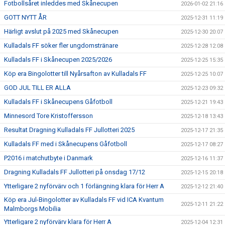
Fotbollsåret inleddes med Skånecupen
2026-01-02 21:16
GOTT NYTT ÅR
2025-12-31 11:19
Härligt avslut på 2025 med Skånecupen
2025-12-30 20:07
Kulladals FF söker fler ungdomstränare
2025-12-28 12:08
Kulladals FF i Skånecupen 2025/2026
2025-12-25 15:35
Köp era Bingolotter till Nyårsafton av Kulladals FF
2025-12-25 10:07
GOD JUL TILL ER ALLA
2025-12-23 09:32
Kulladals FF i Skånecupens Gåfotboll
2025-12-21 19:43
Minnesord Tore Kristoffersson
2025-12-18 13:43
Resultat Dragning Kulladals FF Jullotteri 2025
2025-12-17 21:35
Kulladals FF med i Skånecupens Gåfotboll
2025-12-17 08:27
P2016 i matchutbyte i Danmark
2025-12-16 11:37
Dragning Kulladals FF Jullotteri på onsdag 17/12
2025-12-15 20:18
Ytterligare 2 nyförvärv och 1 förlängning klara för Herr A
2025-12-12 21:40
Köp era Jul-Bingolotter av Kulladals FF vid ICA Kvantum
2025-12-11 21:22
Malmborgs Mobilia
Ytterligare 2 nyförvärv klara för Herr A
2025-12-04 12:31