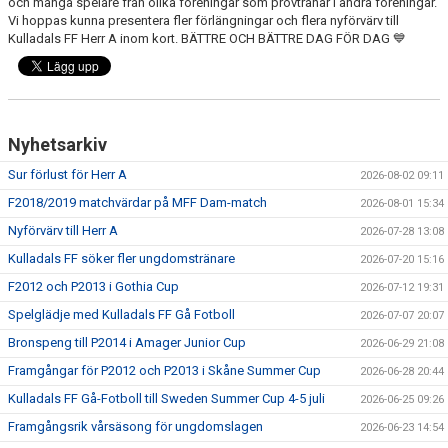
och många spelare från olika föreningar som provtränar i andra föreningar.
Vi hoppas kunna presentera fler förlängningar och flera nyförvärv till
Kulladals FF Herr A inom kort. BÄTTRE OCH BÄTTRE DAG FÖR DAG 💙
PROFILKLÄDER
KFF FACEBOOK
KFF INSTAGRAM
Nyhetsarkiv
MEDLEM INTRESSEANMÄLAN
Sur förlust för Herr A
2026-08-02 09:11
F2018/2019 matchvärdar på MFF Dam-match
2026-08-01 15:34
Nyförvärv till Herr A
2026-07-28 13:08
Kulladals FF söker fler ungdomstränare
2026-07-20 15:16
F2012 och P2013 i Gothia Cup
2026-07-12 19:31
Spelglädje med Kulladals FF Gå Fotboll
2026-07-07 20:07
Bronspeng till P2014 i Amager Junior Cup
2026-06-29 21:08
Framgångar för P2012 och P2013 i Skåne Summer Cup
2026-06-28 20:44
Kulladals FF Gå-Fotboll till Sweden Summer Cup 4-5 juli
2026-06-25 09:26
Framgångsrik vårsäsong för ungdomslagen
2026-06-23 14:54