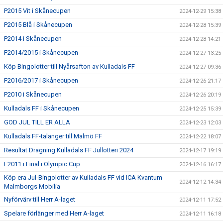
P2015 Vit i Skånecupen
2024-12-29 15:38
P2015 Blå i Skånecupen
2024-12-28 15:39
P2014 i Skånecupen
2024-12-28 14:21
F2014/2015 i Skånecupen
2024-12-27 13:25
Köp Bingolotter till Nyårsafton av Kulladals FF
2024-12-27 09:36
F2016/2017 i Skånecupen
2024-12-26 21:17
P2010 i Skånecupen
2024-12-26 20:19
Kulladals FF i Skånecupen
2024-12-25 15:39
GOD JUL TILL ER ALLA
2024-12-23 12:03
Kulladals FF-talanger till Malmö FF
2024-12-22 18:07
Resultat Dragning Kulladals FF Jullotteri 2024
2024-12-17 19:19
F2011 i Final i Olympic Cup
2024-12-16 16:17
Köp era Jul-Bingolotter av Kulladals FF vid ICA Kvantum
2024-12-12 14:34
Malmborgs Mobilia
Nyförvärv till Herr A-laget
2024-12-11 17:52
Spelare förlänger med Herr A-laget
2024-12-11 16:18