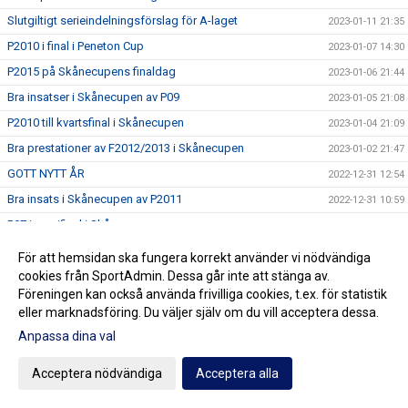
Slutgiltigt serieindelningsförslag för A-laget
2023-01-11 21:35
P2010 i final i Peneton Cup
2023-01-07 14:30
P2015 på Skånecupens finaldag
2023-01-06 21:44
Bra insatser i Skånecupen av P09
2023-01-05 21:08
P2010 till kvartsfinal i Skånecupen
2023-01-04 21:09
Bra prestationer av F2012/2013 i Skånecupen
2023-01-02 21:47
GOTT NYTT ÅR
2022-12-31 12:54
Bra insats i Skånecupen av P2011
2022-12-31 10:59
P07 i semifinal i Skånecupen
2022-12-30 20:49
Mycket bra Skånecupen-prestation av P2012
2022-12-29 20:13
För att hemsidan ska fungera korrekt använder vi nödvändiga
Lycka till Noah
cookies från SportAdmin. Dessa går inte att stänga av.
2022-12-29 13:14
Föreningen kan också använda frivilliga cookies, t.ex. för statistik
Fin teknisk fotboll av P2013 i Skånecupen
2022-12-28 20:06
eller marknadsföring. Du väljer själv om du vill acceptera dessa.
Spänning och underhållning med P2014 i Skånecupen
2022-12-27 21:11
Anpassa dina val
Köp Bingolotter till Nyårsafton av Kulladals FF
2022-12-26 21:49
Acceptera nödvändiga
Acceptera alla
Bra insats i Skånecupen av P2015
2022-12-26 21:30
GOD JUL TILL ER ALLA
2022-12-23 20:23