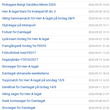
Pristagare Bengt Sandéns Minne 2024
2024-09-29 19:05
Herr A-laget klara för kvalspel till div. 3
2024-09-28 18:22
Viktig hemmamatch för Herr A-laget på lördag 28/9
2024-09-26 15:53
Clubdagar på Intersport
2024-09-23 19:11
Förlust för Damlaget
2024-09-23 13:10
Lyckosam lördag för Herr A-laget
2024-09-22 15:05
Framgångsrik lördag för P2010
2024-09-21 21:05
Fotbollsfest med P2017
2024-09-21 12:23
Segerglädje i F2016/2017
2024-09-19 16:46
Storseger för Herr A-laget
2024-09-16 22:05
Damlaget utmanade serieledarna
2024-09-15 18:24
Toppmatch för Herr A-laget på söndag 15/9
2024-09-13 16:59
Seriefinal för Damlaget på lördag 14/9
2024-09-11 22:37
Viktig seger för Herr A-laget
2024-09-08 21:07
Stark bortaseger för Damlaget
2024-09-08 20:27
Storseger för Damlaget
2024-09-02 22:24