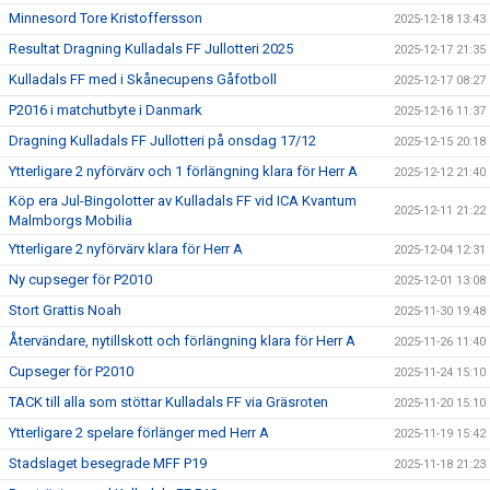
Minnesord Tore Kristoffersson
2025-12-18 13:43
Resultat Dragning Kulladals FF Jullotteri 2025
2025-12-17 21:35
Kulladals FF med i Skånecupens Gåfotboll
2025-12-17 08:27
P2016 i matchutbyte i Danmark
2025-12-16 11:37
Dragning Kulladals FF Jullotteri på onsdag 17/12
2025-12-15 20:18
Ytterligare 2 nyförvärv och 1 förlängning klara för Herr A
2025-12-12 21:40
Köp era Jul-Bingolotter av Kulladals FF vid ICA Kvantum
2025-12-11 21:22
Malmborgs Mobilia
Ytterligare 2 nyförvärv klara för Herr A
2025-12-04 12:31
Ny cupseger för P2010
2025-12-01 13:08
Stort Grattis Noah
2025-11-30 19:48
Återvändare, nytillskott och förlängning klara för Herr A
2025-11-26 11:40
Cupseger för P2010
2025-11-24 15:10
TACK till alla som stöttar Kulladals FF via Gräsroten
2025-11-20 15:10
Ytterligare 2 spelare förlänger med Herr A
2025-11-19 15:42
Stadslaget besegrade MFF P19
2025-11-18 21:23