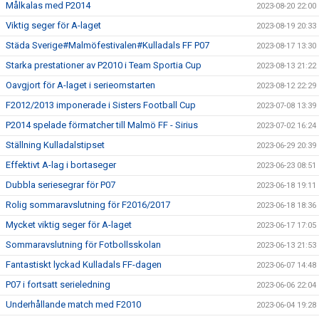
Målkalas med P2014
2023-08-20 22:00
Viktig seger för A-laget
2023-08-19 20:33
Städa Sverige#Malmöfestivalen#Kulladals FF P07
2023-08-17 13:30
Starka prestationer av P2010 i Team Sportia Cup
2023-08-13 21:22
Oavgjort för A-laget i serieomstarten
2023-08-12 22:29
F2012/2013 imponerade i Sisters Football Cup
2023-07-08 13:39
P2014 spelade förmatcher till Malmö FF - Sirius
2023-07-02 16:24
Ställning Kulladalstipset
2023-06-29 20:39
Effektivt A-lag i bortaseger
2023-06-23 08:51
Dubbla seriesegrar för P07
2023-06-18 19:11
Rolig sommaravslutning för F2016/2017
2023-06-18 18:36
Mycket viktig seger för A-laget
2023-06-17 17:05
Sommaravslutning för Fotbollsskolan
2023-06-13 21:53
Fantastiskt lyckad Kulladals FF-dagen
2023-06-07 14:48
P07 i fortsatt serieledning
2023-06-06 22:04
Underhållande match med F2010
2023-06-04 19:28