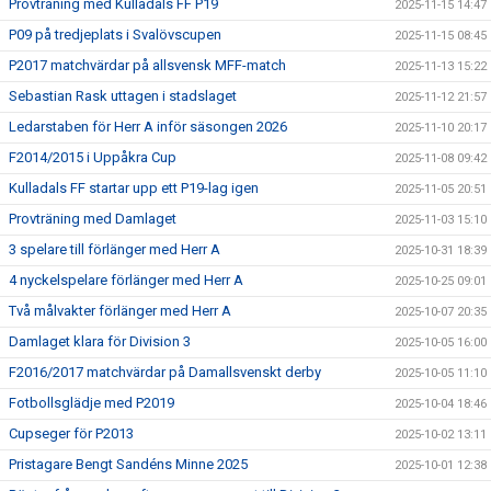
Provträning med Kulladals FF P19
2025-11-15 14:47
P09 på tredjeplats i Svalövscupen
2025-11-15 08:45
P2017 matchvärdar på allsvensk MFF-match
2025-11-13 15:22
Sebastian Rask uttagen i stadslaget
2025-11-12 21:57
Ledarstaben för Herr A inför säsongen 2026
2025-11-10 20:17
F2014/2015 i Uppåkra Cup
2025-11-08 09:42
Kulladals FF startar upp ett P19-lag igen
2025-11-05 20:51
Provträning med Damlaget
2025-11-03 15:10
3 spelare till förlänger med Herr A
2025-10-31 18:39
4 nyckelspelare förlänger med Herr A
2025-10-25 09:01
Två målvakter förlänger med Herr A
2025-10-07 20:35
Damlaget klara för Division 3
2025-10-05 16:00
F2016/2017 matchvärdar på Damallsvenskt derby
2025-10-05 11:10
Fotbollsglädje med P2019
2025-10-04 18:46
Cupseger för P2013
2025-10-02 13:11
Pristagare Bengt Sandéns Minne 2025
2025-10-01 12:38