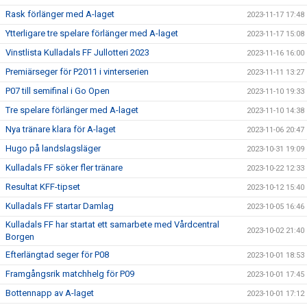
Rask förlänger med A-laget
2023-11-17 17:48
Ytterligare tre spelare förlänger med A-laget
2023-11-17 15:08
Vinstlista Kulladals FF Jullotteri 2023
2023-11-16 16:00
Premiärseger för P2011 i vinterserien
2023-11-11 13:27
P07 till semifinal i Go Open
2023-11-10 19:33
Tre spelare förlänger med A-laget
2023-11-10 14:38
Nya tränare klara för A-laget
2023-11-06 20:47
Hugo på landslagsläger
2023-10-31 19:09
Kulladals FF söker fler tränare
2023-10-22 12:33
Resultat KFF-tipset
2023-10-12 15:40
Kulladals FF startar Damlag
2023-10-05 16:46
Kulladals FF har startat ett samarbete med Vårdcentral
2023-10-02 21:40
Borgen
Efterlängtad seger för P08
2023-10-01 18:53
Framgångsrik matchhelg för P09
2023-10-01 17:45
Bottennapp av A-laget
2023-10-01 17:12