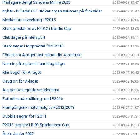
Pristagare Bengt Sandéns Minne 2023
2023-09-29 15:47
Nyhet - Kulladals FF utökar organisationen på flicksidan
2023-09-27 21:42
Mycket bra utveckling i P2015
2023-09-27 13:04
Stark prestation av P2012 i Nordic Cup
2023-09-26 13:03
Clubdagar på Intersport
2023-09-24 19:11
Stark seger i toppmötet för F2010
2023-09-24 17:35
Förlust för A-laget fast säkrat div. 4-kontrakt
2023-09-23 20:18
Nermin på regionalt landslagsläger
2023-09-21 15:53
Klar seger för A-laget
2023-09-17 10:42
Oavgjort för A-laget
2023-09-09 16:06
A-laget besegrade serieledarna
2023-09-03 15:34
Fotbollsunderhållning med P2016
2023-09-02 17:00
Framgångsrik matchhelg av F2012/2013
2023-08-27 21:07
Dubbla segrar för P2011
2023-08-26 21:34
P2012 segrare i B.93 Sparkassen Cup
2023-08-24 15:13
Årets Junior 2022
2023-08-21 07:41