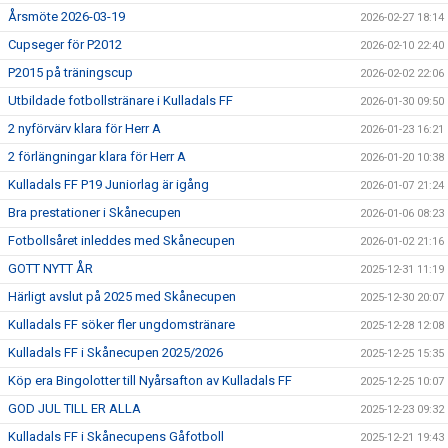
Årsmöte 2026-03-19
2026-02-27 18:14
Cupseger för P2012
2026-02-10 22:40
P2015 på träningscup
2026-02-02 22:06
Utbildade fotbollstränare i Kulladals FF
2026-01-30 09:50
2 nyförvärv klara för Herr A
2026-01-23 16:21
2 förlängningar klara för Herr A
2026-01-20 10:38
Kulladals FF P19 Juniorlag är igång
2026-01-07 21:24
Bra prestationer i Skånecupen
2026-01-06 08:23
Fotbollsåret inleddes med Skånecupen
2026-01-02 21:16
GOTT NYTT ÅR
2025-12-31 11:19
Härligt avslut på 2025 med Skånecupen
2025-12-30 20:07
Kulladals FF söker fler ungdomstränare
2025-12-28 12:08
Kulladals FF i Skånecupen 2025/2026
2025-12-25 15:35
Köp era Bingolotter till Nyårsafton av Kulladals FF
2025-12-25 10:07
GOD JUL TILL ER ALLA
2025-12-23 09:32
Kulladals FF i Skånecupens Gåfotboll
2025-12-21 19:43