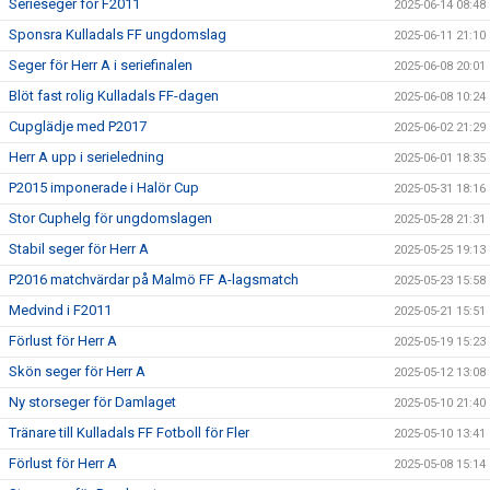
Serieseger för F2011
2025-06-14 08:48
Sponsra Kulladals FF ungdomslag
2025-06-11 21:10
Seger för Herr A i seriefinalen
2025-06-08 20:01
Blöt fast rolig Kulladals FF-dagen
2025-06-08 10:24
Cupglädje med P2017
2025-06-02 21:29
Herr A upp i serieledning
2025-06-01 18:35
P2015 imponerade i Halör Cup
2025-05-31 18:16
Stor Cuphelg för ungdomslagen
2025-05-28 21:31
Stabil seger för Herr A
2025-05-25 19:13
P2016 matchvärdar på Malmö FF A-lagsmatch
2025-05-23 15:58
Medvind i F2011
2025-05-21 15:51
Förlust för Herr A
2025-05-19 15:23
Skön seger för Herr A
2025-05-12 13:08
Ny storseger för Damlaget
2025-05-10 21:40
Tränare till Kulladals FF Fotboll för Fler
2025-05-10 13:41
Förlust för Herr A
2025-05-08 15:14