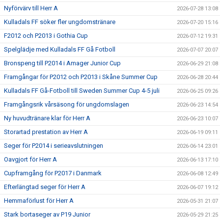
Nyförvärv till Herr A
2026-07-28 13:08
Kulladals FF söker fler ungdomstränare
2026-07-20 15:16
F2012 och P2013 i Gothia Cup
2026-07-12 19:31
Spelglädje med Kulladals FF Gå Fotboll
2026-07-07 20:07
Bronspeng till P2014 i Amager Junior Cup
2026-06-29 21:08
Framgångar för P2012 och P2013 i Skåne Summer Cup
2026-06-28 20:44
Kulladals FF Gå-Fotboll till Sweden Summer Cup 4-5 juli
2026-06-25 09:26
Framgångsrik vårsäsong för ungdomslagen
2026-06-23 14:54
Ny huvudtränare klar för Herr A
2026-06-23 10:07
Storartad prestation av Herr A
2026-06-19 09:11
Seger för P2014 i serieavslutningen
2026-06-14 23:01
Oavgjort för Herr A
2026-06-13 17:10
Cupframgång för P2017 i Danmark
2026-06-08 12:49
Efterlängtad seger för Herr A
2026-06-07 19:12
Hemmaförlust för Herr A
2026-05-31 21:07
Stark bortaseger av P19 Junior
2026-05-29 21:25