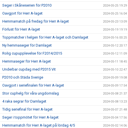
Seger i Skåneserien för P2010
2024-05-25 19:29
Oavgjort för Herr A-laget
2024-05-25 16:04
Hemmamatch på fredag för Herr A-laget
2024-05-23 13:09
Förlust för Herr A-laget
2024-05-19 19:19
Toppmatcher i helgen för Herr A-laget och Damlaget
2024-05-16 00:25
Ny hemmaseger för Damlaget
2024-05-12 20:17
Rolig cupupplevelse för F2014/2015
2024-05-12 11:09
Hemmaseger för Herr A-laget
2024-05-11 18:45
Underbar cupdag med P2015 Vit
2024-05-10 22:47
P2010 och Städa Sverige
2024-05-09 19:08
Oavgjort i seriefinalen för Herr A-laget
2024-05-09 17:54
Stor cuphelg för våra ungdomslag
2024-05-08 21:37
4 raka segrar för Damlaget
2024-05-08 13:23
Tidig seriefinal för Herr A-laget
2024-05-07 21:48
Seger i toppmötet för Herr A-laget
2024-05-04 17:56
Hemmamatch för Herr A-laget på lördag 4/5
2024-05-02 14:06