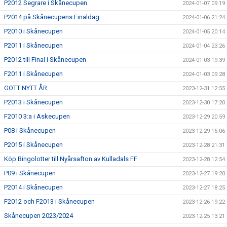
P2012 Segrare i Skånecupen
2024-01-07 09:19
P2014 på Skånecupens Finaldag
2024-01-06 21:24
P2010 i Skånecupen
2024-01-05 20:14
P2011 i Skånecupen
2024-01-04 23:26
P2012 till Final i Skånecupen
2024-01-03 19:39
F2011 i Skånecupen
2024-01-03 09:28
GOTT NYTT ÅR
2023-12-31 12:55
P2013 i Skånecupen
2023-12-30 17:20
F2010 3:a i Askecupen
2023-12-29 20:59
P08 i Skånecupen
2023-12-29 16:06
P2015 i Skånecupen
2023-12-28 21:31
Köp Bingolotter till Nyårsafton av Kulladals FF
2023-12-28 12:54
P09 i Skånecupen
2023-12-27 19:20
P2014 i Skånecupen
2023-12-27 18:25
F2012 och F2013 i Skånecupen
2023-12-26 19:22
Skånecupen 2023/2024
2023-12-25 13:21