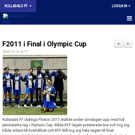
KULLADALS FF
LOGGA IN
HEM
F2011 i Final i Olympic Cup
OM KLUBBEN
<
>
2024-12-16 16:17
NYHETER
KONTAKT
INFORMATION MED POLICY
DOKUMENT
BILDGALLERI
Kulladals FF duktiga Flickor 2011 ställde under söndagen upp med två
MATCHER
jämnstarka lag i Olympic Cup. Båda KFF-lagen presterade bra och tog sig
båda vidare till kvartsfinal och KFF Blå tog sig hela vägen till final.
INBETALNING