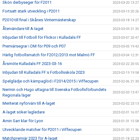
Skön derbyseger för F2011
2023-03-20 13:27
Fortsatt stark utveckling i P2011
2023-03-19 20:26
P2010 till final i Skånes Vintermästerskap
2023-03-18 14:27
Återvändare till A-laget
2023-03-09 21:35
Inbjudan till Fotboll för Flickor i Kulladals FF
2023-03-07 20:47
Premiärsegrar i DM för P09 och P07
2023-03-05 19:42
Härlig fotbollsmatch för F2012/2013 mot Malmö FF
2023-03-04 12:31
Årsmöte Kulladals FF 2023-03-16
2023-02-22 20:55
Inbjudan till Kulladals FF:s Fotbollsskola 2023
2023-02-19 19:58
Spelglädje och kämpaglöd i F2014/2015 i Viffecupen
2023-02-06 21:30
Nermin och Hugo uttagna till Svenska Fotbollsförbundets
2023-02-03 13:47
Regionala läger
Meriterat nyförvärv till A-laget
2023-02-02 23:13
A-laget söker lagledare
2023-02-01 16:07
Amin Sarr klar för Lyon
2023-01-31 15:58
Utvecklande matcher för P2011 i Viffecupen
2023-01-30 11:36
Matchpremiär 2023 för A-laget
2023-01-18 22:23