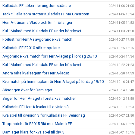
Kulladals FF söker fler ungdomstränare
2024-11-06 21:05
Tack till alla som stöttar Kulladals FF via Gräsroten
2024-11-06 15:24
Herr A-tränarna Vlado och Emil förlänger
2024-11-05 14:53
Kul i Malmö med Kulladals FF under höstlovet
2024-11-03 21:50
Förlust för Herr A i avgörande kvalmatch
2024-10-27 17:58
Kulladals FF F2010 söker spelare
2024-10-25 18:15
Avgörande kvalmatch för Herr A-laget på lördag 26/10
2024-10-24 14:34
Kul i Malmö med Kulladals FF under höstlovet
2024-10-22 21:23
Andra raka kvalsegern för Herr A-laget
2024-10-20 14:33
Kvalmatch på hemmaplan för Herr A-laget på lördag 19/10
2024-10-16 21:47
Säsongen över för Damlaget
2024-10-14 13:48
Seger för Herr A-laget i första kvalmatchen
2024-10-12 18:58
Kulladals FF Herr A kvalar till division 3
2024-10-11 18:23
Kvalspel till division 3 för Kulladals FF Seniorlag
2024-10-07 21:50
Toppmatch för P2015 Blå mot Malmö FF
2024-10-06 19:29
Damlaget klara för kvalspel till div. 3
2024-10-01 16:15