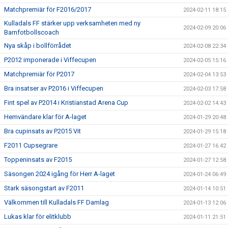
Matchpremiär för F2016/2017
2024-02-11 18:15
Kulladals FF stärker upp verksamheten med ny
2024-02-09 20:06
Barnfotbollscoach
Nya skåp i bollförrådet
2024-02-08 22:34
P2012 imponerade i Viffecupen
2024-02-05 15:16
Matchpremiär för P2017
2024-02-04 13:53
Bra insatser av P2016 i Viffecupen
2024-02-03 17:58
Fint spel av P2014 i Kristianstad Arena Cup
2024-02-02 14:43
Hemvändare klar för A-laget
2024-01-29 20:48
Bra cupinsats av P2015 Vit
2024-01-29 15:18
F2011 Cupsegrare
2024-01-27 16:42
Toppeninsats av F2015
2024-01-27 12:58
Säsongen 2024 igång för Herr A-laget
2024-01-24 06:49
Stark säsongstart av F2011
2024-01-14 10:51
Välkommen till Kulladals FF Damlag
2024-01-13 12:06
Lukas klar för elitklubb
2024-01-11 21:51