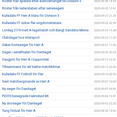
Röster från spelare efter avancemanget till Division 3
2025-09-30 14:59
Röster från ledarstaben efter seriesegern
2025-09-30 13:41
Kulladals FF Herr A klara för Division 3
2025-09-27 21:29
Kulladals FF söker fler ungdomstränare
2025-09-25 20:39
Lördag 27/9 med A-lagsmatch och Bengt Sandéns Minne
2025-09-24 19:28
Clubdagar hos Intersport
2025-09-22 11:42
Säker bortaseger för Herr A
2025-09-21 11:06
Seger i seriefinalen för Damlaget
2025-09-20 20:53
Oavgjort för Herr A i toppmötet
2025-09-13 16:01
Tillsammans för ett bättre matchklimat
2025-09-12 22:46
Kulladals FF Fotboll för Fler
2025-09-10 20:03
Sent matchavgörande av Herr A
2025-09-07 10:03
Ny seger för Damlaget
2025-09-07 09:45
P2010 besegrade Halmstad BK
2025-09-06 15:37
Ny storseger för Damlaget
2025-09-02 22:33
Tung förlust för Herr A
2025-08-30 19:46