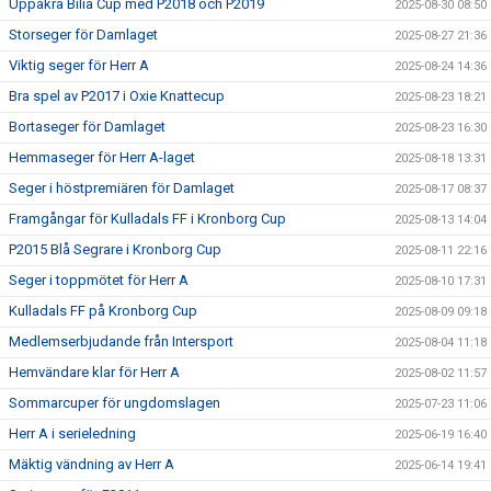
Uppåkra Bilia Cup med P2018 och P2019
2025-08-30 08:50
Storseger för Damlaget
2025-08-27 21:36
Viktig seger för Herr A
2025-08-24 14:36
Bra spel av P2017 i Oxie Knattecup
2025-08-23 18:21
Bortaseger för Damlaget
2025-08-23 16:30
Hemmaseger för Herr A-laget
2025-08-18 13:31
Seger i höstpremiären för Damlaget
2025-08-17 08:37
Framgångar för Kulladals FF i Kronborg Cup
2025-08-13 14:04
P2015 Blå Segrare i Kronborg Cup
2025-08-11 22:16
Seger i toppmötet för Herr A
2025-08-10 17:31
Kulladals FF på Kronborg Cup
2025-08-09 09:18
Medlemserbjudande från Intersport
2025-08-04 11:18
Hemvändare klar för Herr A
2025-08-02 11:57
Sommarcuper för ungdomslagen
2025-07-23 11:06
Herr A i serieledning
2025-06-19 16:40
Mäktig vändning av Herr A
2025-06-14 19:41