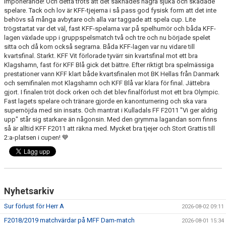
Imponerande! Och detta trots att det saknades några sjuka och skadade
spelare. Tack och lov är KFF-tjejerna i så pass god fysisk form att det inte
behövs så många avbytare och alla var taggade att spela cup. Lite
PROFILKLÄDER
trögstartat var det väl, fast KFF-spelarna var på spelhumör och båda KFF-
lagen växlade upp i gruppspelsmatch två och tre och nu började spelet
KFF FACEBOOK
sitta och då kom också segrarna. Båda KFF-lagen var nu vidare till
kvartsfinal. Starkt. KFF Vit förlorade tyvärr sin kvartsfinal mot ett bra
KFF INSTAGRAM
Klagshamn, fast för KFF Blå gick det bättre. Efter riktigt bra spelmässiga
prestationer vann KFF klart både kvartsfinalen mot BK Hellas från Danmark
och semifinalen mot Klagshamn och KFF Blå var klara för final. Jättebra
MEDLEM INTRESSEANMÄLAN
gjort. I finalen tröt dock orken och det blev finalförlust mot ett bra Olympic.
Fast lagets spelare och tränare gjorde en kanonturnering och ska vara
supernöjda med sin insats. Och mantrat i Kulladals FF F2011 "Vi ger aldrig
upp" står sig starkare än någonsin. Med den grymma lagandan som finns
så är alltid KFF F2011 att räkna med. Mycket bra tjejer och Stort Grattis till
2:a-platsen i cupen! 💙
Nyhetsarkiv
Sur förlust för Herr A
2026-08-02 09:11
F2018/2019 matchvärdar på MFF Dam-match
2026-08-01 15:34