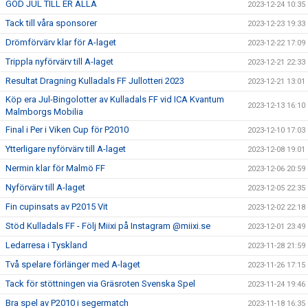
GOD JUL TILL ER ALLA
2023-12-24 10:35
Tack till våra sponsorer
2023-12-23 19:33
Drömförvärv klar för A-laget
2023-12-22 17:09
Trippla nyförvärv till A-laget
2023-12-21 22:33
Resultat Dragning Kulladals FF Jullotteri 2023
2023-12-21 13:01
Köp era Jul-Bingolotter av Kulladals FF vid ICA Kvantum
2023-12-13 16:10
Malmborgs Mobilia
Final i Per i Viken Cup för P2010
2023-12-10 17:03
Ytterligare nyförvärv till A-laget
2023-12-08 19:01
Nermin klar för Malmö FF
2023-12-06 20:59
Nyförvärv till A-laget
2023-12-05 22:35
Fin cupinsats av P2015 Vit
2023-12-02 22:18
Stöd Kulladals FF - Följ Miixi på Instagram @miixi.se
2023-12-01 23:49
Ledarresa i Tyskland
2023-11-28 21:59
Två spelare förlänger med A-laget
2023-11-26 17:15
Tack för stöttningen via Gräsroten Svenska Spel
2023-11-24 19:46
Bra spel av P2010 i segermatch
2023-11-18 16:35