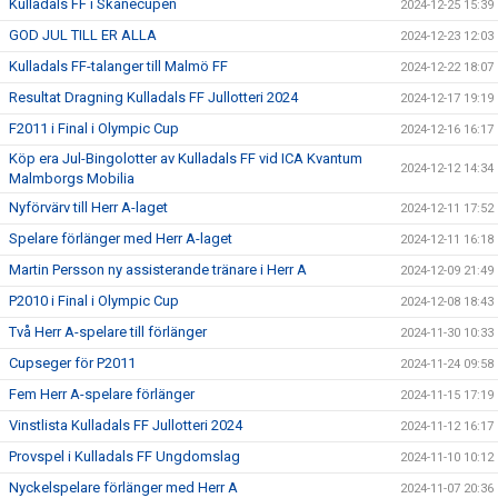
Kulladals FF i Skånecupen
2024-12-25 15:39
GOD JUL TILL ER ALLA
2024-12-23 12:03
Kulladals FF-talanger till Malmö FF
2024-12-22 18:07
Resultat Dragning Kulladals FF Jullotteri 2024
2024-12-17 19:19
F2011 i Final i Olympic Cup
2024-12-16 16:17
Köp era Jul-Bingolotter av Kulladals FF vid ICA Kvantum
2024-12-12 14:34
Malmborgs Mobilia
Nyförvärv till Herr A-laget
2024-12-11 17:52
Spelare förlänger med Herr A-laget
2024-12-11 16:18
Martin Persson ny assisterande tränare i Herr A
2024-12-09 21:49
P2010 i Final i Olympic Cup
2024-12-08 18:43
Två Herr A-spelare till förlänger
2024-11-30 10:33
Cupseger för P2011
2024-11-24 09:58
Fem Herr A-spelare förlänger
2024-11-15 17:19
Vinstlista Kulladals FF Jullotteri 2024
2024-11-12 16:17
Provspel i Kulladals FF Ungdomslag
2024-11-10 10:12
Nyckelspelare förlänger med Herr A
2024-11-07 20:36