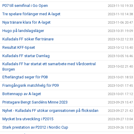
P07 till semifinal i Go Open
2023-11-10 19:33
Tre spelare förlänger med A-laget
2023-11-10 14:38
Nya tränare klara för A-laget
2023-11-06 20:47
Hugo på landslagsläger
2023-10-31 19:09
Kulladals FF söker fler tränare
2023-10-22 12:33
Resultat KFF-tipset
2023-10-12 15:40
Kulladals FF startar Damlag
2023-10-05 16:46
Kulladals FF har startat ett samarbete med Vårdcentral
2023-10-02 21:40
Borgen
Efterlängtad seger för P08
2023-10-01 18:53
Framgångsrik matchhelg för P09
2023-10-01 17:45
Bottennapp av A-laget
2023-10-01 17:12
Pristagare Bengt Sandéns Minne 2023
2023-09-29 15:47
Nyhet - Kulladals FF utökar organisationen på flicksidan
2023-09-27 21:42
Mycket bra utveckling i P2015
2023-09-27 13:04
Stark prestation av P2012 i Nordic Cup
2023-09-26 13:03