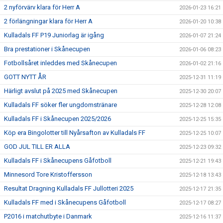
2 nyförvärv klara för Herr A
2026-01-23 16:21
2 förlängningar klara för Herr A
2026-01-20 10:38
Kulladals FF P19 Juniorlag är igång
2026-01-07 21:24
Bra prestationer i Skånecupen
2026-01-06 08:23
Fotbollsåret inleddes med Skånecupen
2026-01-02 21:16
GOTT NYTT ÅR
2025-12-31 11:19
Härligt avslut på 2025 med Skånecupen
2025-12-30 20:07
Kulladals FF söker fler ungdomstränare
2025-12-28 12:08
Kulladals FF i Skånecupen 2025/2026
2025-12-25 15:35
Köp era Bingolotter till Nyårsafton av Kulladals FF
2025-12-25 10:07
GOD JUL TILL ER ALLA
2025-12-23 09:32
Kulladals FF i Skånecupens Gåfotboll
2025-12-21 19:43
Minnesord Tore Kristoffersson
2025-12-18 13:43
Resultat Dragning Kulladals FF Jullotteri 2025
2025-12-17 21:35
Kulladals FF med i Skånecupens Gåfotboll
2025-12-17 08:27
P2016 i matchutbyte i Danmark
2025-12-16 11:37