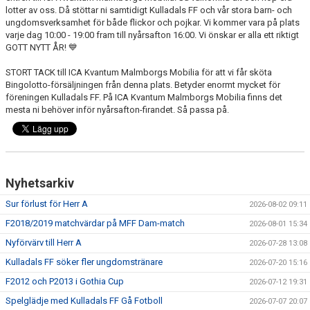
lotter av oss. Då stöttar ni samtidigt Kulladals FF och vår stora barn- och
ungdomsverksamhet för både flickor och pojkar. Vi kommer vara på plats
PROFILKLÄDER
varje dag 10:00 - 19:00 fram till nyårsafton 16:00. Vi önskar er alla ett riktigt
GOTT NYTT ÅR! 💙
KFF FACEBOOK
STORT TACK till ICA Kvantum Malmborgs Mobilia för att vi får sköta
Bingolotto-försäljningen från denna plats. Betyder enormt mycket för
KFF INSTAGRAM
föreningen Kulladals FF. På ICA Kvantum Malmborgs Mobilia finns det
mesta ni behöver inför nyårsafton-firandet. Så passa på.
MEDLEM INTRESSEANMÄLAN
Nyhetsarkiv
Sur förlust för Herr A
2026-08-02 09:11
F2018/2019 matchvärdar på MFF Dam-match
2026-08-01 15:34
Nyförvärv till Herr A
2026-07-28 13:08
Kulladals FF söker fler ungdomstränare
2026-07-20 15:16
F2012 och P2013 i Gothia Cup
2026-07-12 19:31
Spelglädje med Kulladals FF Gå Fotboll
2026-07-07 20:07