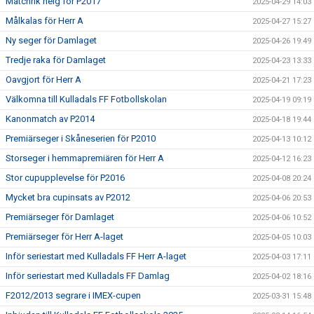
Matchrik helg för P2017
2025-04-29 14:03
Målkalas för Herr A
2025-04-27 15:27
Ny seger för Damlaget
2025-04-26 19:49
Tredje raka för Damlaget
2025-04-23 13:33
Oavgjort för Herr A
2025-04-21 17:23
Välkomna till Kulladals FF Fotbollskolan
2025-04-19 09:19
Kanonmatch av P2014
2025-04-18 19:44
Premiärseger i Skåneserien för P2010
2025-04-13 10:12
Storseger i hemmapremiären för Herr A
2025-04-12 16:23
Stor cupupplevelse för P2016
2025-04-08 20:24
Mycket bra cupinsats av P2012
2025-04-06 20:53
Premiärseger för Damlaget
2025-04-06 10:52
Premiärseger för Herr A-laget
2025-04-05 10:03
Inför seriestart med Kulladals FF Herr A-laget
2025-04-03 17:11
Inför seriestart med Kulladals FF Damlag
2025-04-02 18:16
F2012/2013 segrare i IMEX-cupen
2025-03-31 15:48