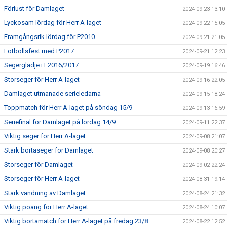
Förlust för Damlaget
2024-09-23 13:10
Lyckosam lördag för Herr A-laget
2024-09-22 15:05
Framgångsrik lördag för P2010
2024-09-21 21:05
Fotbollsfest med P2017
2024-09-21 12:23
Segerglädje i F2016/2017
2024-09-19 16:46
Storseger för Herr A-laget
2024-09-16 22:05
Damlaget utmanade serieledarna
2024-09-15 18:24
Toppmatch för Herr A-laget på söndag 15/9
2024-09-13 16:59
Seriefinal för Damlaget på lördag 14/9
2024-09-11 22:37
Viktig seger för Herr A-laget
2024-09-08 21:07
Stark bortaseger för Damlaget
2024-09-08 20:27
Storseger för Damlaget
2024-09-02 22:24
Storseger för Herr A-laget
2024-08-31 19:14
Stark vändning av Damlaget
2024-08-24 21:32
Viktig poäng för Herr A-laget
2024-08-24 10:07
Viktig bortamatch för Herr A-laget på fredag 23/8
2024-08-22 12:52