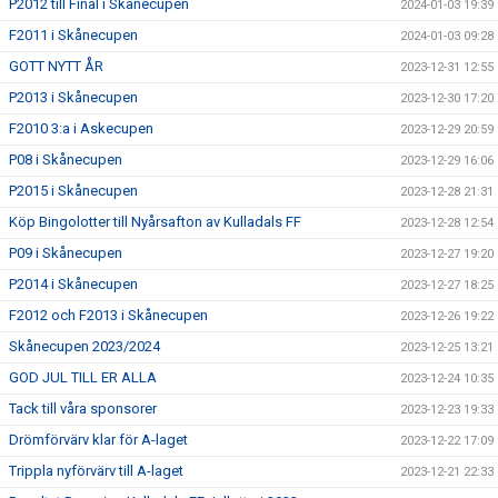
P2012 till Final i Skånecupen
2024-01-03 19:39
F2011 i Skånecupen
2024-01-03 09:28
GOTT NYTT ÅR
2023-12-31 12:55
P2013 i Skånecupen
2023-12-30 17:20
F2010 3:a i Askecupen
2023-12-29 20:59
P08 i Skånecupen
2023-12-29 16:06
P2015 i Skånecupen
2023-12-28 21:31
Köp Bingolotter till Nyårsafton av Kulladals FF
2023-12-28 12:54
P09 i Skånecupen
2023-12-27 19:20
P2014 i Skånecupen
2023-12-27 18:25
F2012 och F2013 i Skånecupen
2023-12-26 19:22
Skånecupen 2023/2024
2023-12-25 13:21
GOD JUL TILL ER ALLA
2023-12-24 10:35
Tack till våra sponsorer
2023-12-23 19:33
Drömförvärv klar för A-laget
2023-12-22 17:09
Trippla nyförvärv till A-laget
2023-12-21 22:33