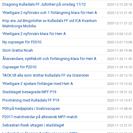
Dragning Kulladals FF Jullotteri på onsdag 17/12
2025-12-15 20:18
Ytterligare 2 nyförvärv och 1 förlängning klara för Herr A
2025-12-12 21:40
Köp era Jul-Bingolotter av Kulladals FF vid ICA Kvantum
2025-12-11 21:22
Malmborgs Mobilia
Ytterligare 2 nyförvärv klara för Herr A
2025-12-04 12:31
Ny cupseger för P2010
2025-12-01 13:08
Stort Grattis Noah
2025-11-30 19:48
Återvändare, nytillskott och förlängning klara för Herr A
2025-11-26 11:40
Cupseger för P2010
2025-11-24 15:10
TACK till alla som stöttar Kulladals FF via Gräsroten
2025-11-20 15:10
Ytterligare 2 spelare förlänger med Herr A
2025-11-19 15:42
Stadslaget besegrade MFF P19
2025-11-18 21:23
Provträning med Kulladals FF P19
2025-11-15 14:47
P09 på tredjeplats i Svalövscupen
2025-11-15 08:45
P2017 matchvärdar på allsvensk MFF-match
2025-11-13 15:22
Sebastian Rask uttagen i stadslaget
2025-11-12 21:57