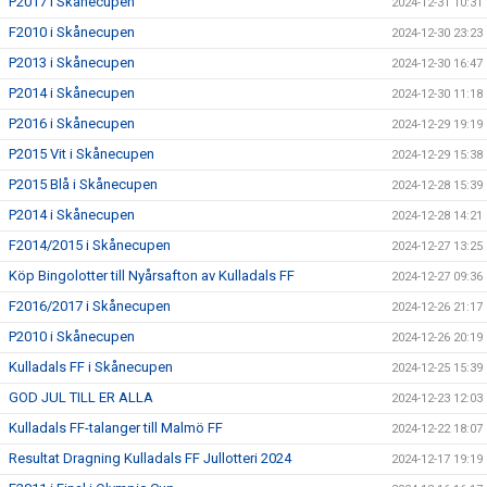
P2017 i Skånecupen
2024-12-31 10:31
F2010 i Skånecupen
2024-12-30 23:23
P2013 i Skånecupen
2024-12-30 16:47
P2014 i Skånecupen
2024-12-30 11:18
P2016 i Skånecupen
2024-12-29 19:19
P2015 Vit i Skånecupen
2024-12-29 15:38
P2015 Blå i Skånecupen
2024-12-28 15:39
P2014 i Skånecupen
2024-12-28 14:21
F2014/2015 i Skånecupen
2024-12-27 13:25
Köp Bingolotter till Nyårsafton av Kulladals FF
2024-12-27 09:36
F2016/2017 i Skånecupen
2024-12-26 21:17
P2010 i Skånecupen
2024-12-26 20:19
Kulladals FF i Skånecupen
2024-12-25 15:39
GOD JUL TILL ER ALLA
2024-12-23 12:03
Kulladals FF-talanger till Malmö FF
2024-12-22 18:07
Resultat Dragning Kulladals FF Jullotteri 2024
2024-12-17 19:19