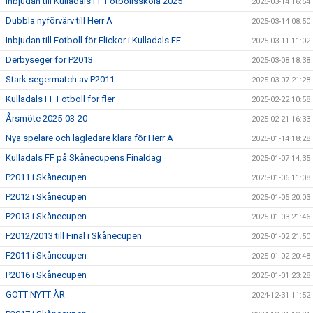
Inbjudan till Kulladals FF Fotbollsskola 2025
2025-03-14 16:54
Dubbla nyförvärv till Herr A
2025-03-14 08:50
Inbjudan till Fotboll för Flickor i Kulladals FF
2025-03-11 11:02
Derbyseger för P2013
2025-03-08 18:38
Stark segermatch av P2011
2025-03-07 21:28
Kulladals FF Fotboll för fler
2025-02-22 10:58
Årsmöte 2025-03-20
2025-02-21 16:33
Nya spelare och lagledare klara för Herr A
2025-01-14 18:28
Kulladals FF på Skånecupens Finaldag
2025-01-07 14:35
P2011 i Skånecupen
2025-01-06 11:08
P2012 i Skånecupen
2025-01-05 20:03
P2013 i Skånecupen
2025-01-03 21:46
F2012/2013 till Final i Skånecupen
2025-01-02 21:50
F2011 i Skånecupen
2025-01-02 20:48
P2016 i Skånecupen
2025-01-01 23:28
GOTT NYTT ÅR
2024-12-31 11:52