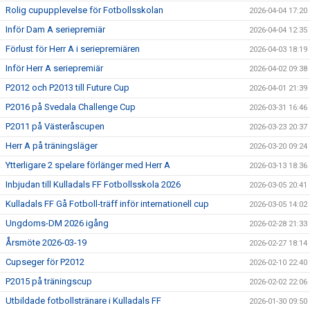
Rolig cupupplevelse för Fotbollsskolan
2026-04-04 17:20
Inför Dam A seriepremiär
2026-04-04 12:35
Förlust för Herr A i seriepremiären
2026-04-03 18:19
Inför Herr A seriepremiär
2026-04-02 09:38
P2012 och P2013 till Future Cup
2026-04-01 21:39
P2016 på Svedala Challenge Cup
2026-03-31 16:46
P2011 på Västeråscupen
2026-03-23 20:37
Herr A på träningsläger
2026-03-20 09:24
Ytterligare 2 spelare förlänger med Herr A
2026-03-13 18:36
Inbjudan till Kulladals FF Fotbollsskola 2026
2026-03-05 20:41
Kulladals FF Gå Fotboll-träff inför internationell cup
2026-03-05 14:02
Ungdoms-DM 2026 igång
2026-02-28 21:33
Årsmöte 2026-03-19
2026-02-27 18:14
Cupseger för P2012
2026-02-10 22:40
P2015 på träningscup
2026-02-02 22:06
Utbildade fotbollstränare i Kulladals FF
2026-01-30 09:50