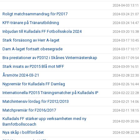
2024-04-03 13:11
Roligt matchsammandrag för P2017
2024-03-24 21:07
KFF-tränare på Tränarutbildning
2024-03-24 14:47
Inbjudan till Kulladals FF Fotbollsskola 2024
2024-03-20 15:38
Stark försäsong av Herr A-laget
2024-03-17 10:45
Dam A-laget fortsatt obesegrade
2024-03-17 10:17
Bra prestationer av P2012 i Skånes Vintermästerskap
2024-03-17 09:54
Stark insats av P2015 Blå mot MFF
2024-03-09 16:51
Årsmöte 2024-03-21
2024-02-28 22:30
Nypremiär för Kulladals FF Damlag
2024-02-26 16:44
Internationella P2015 Träningsmatcher på Kulladals IP
2024-02-22 22:28
Matchintensiv lördag för F2012/2013
2024-02-21 14:06
Matchpremiär för F2016/2017
2024-02-11 18:15
Kulladals FF stärker upp verksamheten med ny
2024-02-09 20:06
Barnfotbollscoach
Nya skåp i bollförrådet
2024-02-08 22:34