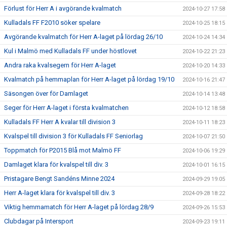
Förlust för Herr A i avgörande kvalmatch
2024-10-27 17:58
Kulladals FF F2010 söker spelare
2024-10-25 18:15
Avgörande kvalmatch för Herr A-laget på lördag 26/10
2024-10-24 14:34
Kul i Malmö med Kulladals FF under höstlovet
2024-10-22 21:23
Andra raka kvalsegern för Herr A-laget
2024-10-20 14:33
Kvalmatch på hemmaplan för Herr A-laget på lördag 19/10
2024-10-16 21:47
Säsongen över för Damlaget
2024-10-14 13:48
Seger för Herr A-laget i första kvalmatchen
2024-10-12 18:58
Kulladals FF Herr A kvalar till division 3
2024-10-11 18:23
Kvalspel till division 3 för Kulladals FF Seniorlag
2024-10-07 21:50
Toppmatch för P2015 Blå mot Malmö FF
2024-10-06 19:29
Damlaget klara för kvalspel till div. 3
2024-10-01 16:15
Pristagare Bengt Sandéns Minne 2024
2024-09-29 19:05
Herr A-laget klara för kvalspel till div. 3
2024-09-28 18:22
Viktig hemmamatch för Herr A-laget på lördag 28/9
2024-09-26 15:53
Clubdagar på Intersport
2024-09-23 19:11