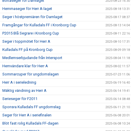
Bortaseger för Damlaget
2025-08-23 16:30
Hemmaseger för Herr A-laget
2025-08-18 13:31
Seger i höstpremiären för Damlaget
2025-08-17 08:37
Framgångar för Kulladals FF i Kronborg Cup
2025-08-13 14:04
P2015 Blå Segrare i Kronborg Cup
2025-08-11 22:16
Seger i toppmötet för Herr A
2025-08-10 17:31
Kulladals FF på Kronborg Cup
2025-08-09 09:18
Medlemserbjudande från Intersport
2025-08-04 11:18
Hemvändare klar för Herr A
2025-08-02 11:57
Sommarcuper för ungdomslagen
2025-07-23 11:06
Herr A i serieledning
2025-06-19 16:40
Mäktig vändning av Herr A
2025-06-14 19:41
Serieseger för F2011
2025-06-14 08:48
Sponsra Kulladals FF ungdomslag
2025-06-11 21:10
Seger för Herr A i seriefinalen
2025-06-08 20:01
Blöt fast rolig Kulladals FF-dagen
2025-06-08 10:24