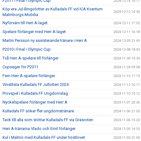
F2011 i Final i Olympic Cup
2024-12-16 16:17
Köp era Jul-Bingolotter av Kulladals FF vid ICA Kvantum
2024-12-12 14:34
Malmborgs Mobilia
Nyförvärv till Herr A-laget
2024-12-11 17:52
Spelare förlänger med Herr A-laget
2024-12-11 16:18
Martin Persson ny assisterande tränare i Herr A
2024-12-09 21:49
P2010 i Final i Olympic Cup
2024-12-08 18:43
Två Herr A-spelare till förlänger
2024-11-30 10:33
Cupseger för P2011
2024-11-24 09:58
Fem Herr A-spelare förlänger
2024-11-15 17:19
Vinstlista Kulladals FF Jullotteri 2024
2024-11-12 16:17
Provspel i Kulladals FF Ungdomslag
2024-11-10 10:12
Nyckelspelare förlänger med Herr A
2024-11-07 20:36
Kulladals FF söker fler ungdomstränare
2024-11-06 21:05
Tack till alla som stöttar Kulladals FF via Gräsroten
2024-11-06 15:24
Herr A-tränarna Vlado och Emil förlänger
2024-11-05 14:53
Kul i Malmö med Kulladals FF under höstlovet
2024-11-03 21:50