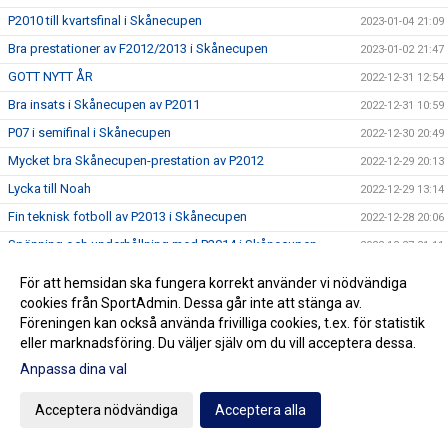
P2010 till kvartsfinal i Skånecupen
2023-01-04 21:09
Bra prestationer av F2012/2013 i Skånecupen
2023-01-02 21:47
GOTT NYTT ÅR
2022-12-31 12:54
Bra insats i Skånecupen av P2011
2022-12-31 10:59
P07 i semifinal i Skånecupen
2022-12-30 20:49
Mycket bra Skånecupen-prestation av P2012
2022-12-29 20:13
Lycka till Noah
2022-12-29 13:14
Fin teknisk fotboll av P2013 i Skånecupen
2022-12-28 20:06
Spänning och underhållning med P2014 i Skånecupen
2022-12-27 21:11
Köp Bingolotter till Nyårsafton av Kulladals FF
2022-12-26 21:49
För att hemsidan ska fungera korrekt använder vi nödvändiga
Bra insats i Skånecupen av P2015
cookies från SportAdmin. Dessa går inte att stänga av.
2022-12-26 21:30
Föreningen kan också använda frivilliga cookies, t.ex. för statistik
GOD JUL TILL ER ALLA
2022-12-23 20:23
eller marknadsföring. Du väljer själv om du vill acceptera dessa.
Resultat Dragning Kulladals FF Jullotteri 2022
2022-12-21 13:30
Anpassa dina val
P2010 avslutade säsongen med beachvolleyboll
2022-12-17 21:21
Acceptera nödvändiga
Acceptera alla
Köp era Jul-Bingolotter av Kulladals FF vid ICA Kvantum
2022-12-11 11:50
Malmborgs Mobilia