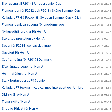
Bronspeng till P2014 i Amager Junior Cup
2026-06-29 21:08
Framgångar för P2012 och P2013 i Skåne Summer Cup
2026-06-28 20:44
Kulladals FF Gå-Fotboll till Sweden Summer Cup 4-5 juli
2026-06-25 09:26
Framgångsrik vårsäsong för ungdomslagen
2026-06-23 14:54
Ny huvudtränare klar för Herr A
2026-06-23 10:07
Storartad prestation av Herr A
2026-06-19 09:11
Seger för P2014 i serieavslutningen
2026-06-14 23:01
Oavgjort för Herr A
2026-06-13 17:10
Cupframgång för P2017 i Danmark
2026-06-08 12:49
Efterlängtad seger för Herr A
2026-06-07 19:12
Hemmaförlust för Herr A
2026-05-31 21:07
Stark bortaseger av P19 Junior
2026-05-29 21:25
Kulladals FF tecknar nytt avtal med Intersport och Umbro
2026-05-28 11:59
DM-skräll av Herr A
2026-05-28 08:32
Tränarskifte i Herr A
2026-05-27 07:48
Snöplig förlust för Herr A
2026-05-23 21:13