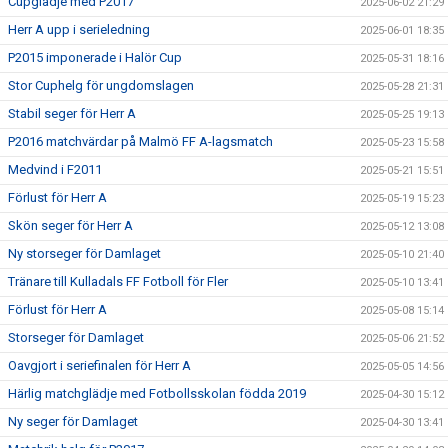
Cupglädje med P2017
2025-06-02 21:29
Herr A upp i serieledning
2025-06-01 18:35
P2015 imponerade i Halör Cup
2025-05-31 18:16
Stor Cuphelg för ungdomslagen
2025-05-28 21:31
Stabil seger för Herr A
2025-05-25 19:13
P2016 matchvärdar på Malmö FF A-lagsmatch
2025-05-23 15:58
Medvind i F2011
2025-05-21 15:51
Förlust för Herr A
2025-05-19 15:23
Skön seger för Herr A
2025-05-12 13:08
Ny storseger för Damlaget
2025-05-10 21:40
Tränare till Kulladals FF Fotboll för Fler
2025-05-10 13:41
Förlust för Herr A
2025-05-08 15:14
Storseger för Damlaget
2025-05-06 21:52
Oavgjort i seriefinalen för Herr A
2025-05-05 14:56
Härlig matchglädje med Fotbollsskolan födda 2019
2025-04-30 15:12
Ny seger för Damlaget
2025-04-30 13:41