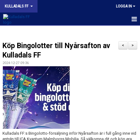
KULLADALS FF
LOGGA IN
HEM
Köp Bingolotter till Nyårsafton av
OM KLUBBEN
<
>
Kulladals FF
NYHETER
2024-12-27 09:36
KONTAKT
INFORMATION MED POLICY
DOKUMENT
BILDGALLERI
MATCHER
Kulladals FF:s Bingolotto-försäljning inför Nyårsafton är i full gång inne vid
entrén till ICA Kvantum Malmborgs Mobilia. Så välkomna dit och köp era
INBETALNING