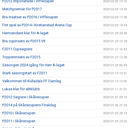
P2012 imponerade i Viffecupen
2024-02-05 15:16
Matchpremiär för P2017
2024-02-04 13:53
Bra insatser av P2016 i Viffecupen
2024-02-03 17:58
Fint spel av P2014 i Kristianstad Arena Cup
2024-02-02 14:43
Hemvändare klar för A-laget
2024-01-29 20:48
Bra cupinsats av P2015 Vit
2024-01-29 15:18
F2011 Cupsegrare
2024-01-27 16:42
Toppeninsats av F2015
2024-01-27 12:58
Säsongen 2024 igång för Herr A-laget
2024-01-24 06:49
Stark säsongstart av F2011
2024-01-14 10:51
Välkommen till Kulladals FF Damlag
2024-01-13 12:06
Lukas klar för elitklubb
2024-01-11 21:51
P2012 Segrare i Skånecupen
2024-01-07 09:19
P2014 på Skånecupens Finaldag
2024-01-06 21:24
P2010 i Skånecupen
2024-01-05 20:14
P2011 i Skånecupen
2024-01-04 23:26