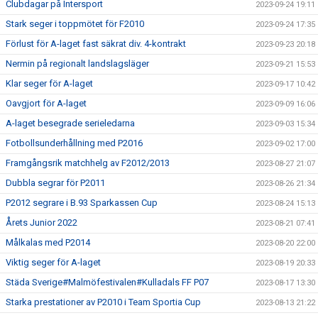
Clubdagar på Intersport
2023-09-24 19:11
Stark seger i toppmötet för F2010
2023-09-24 17:35
Förlust för A-laget fast säkrat div. 4-kontrakt
2023-09-23 20:18
Nermin på regionalt landslagsläger
2023-09-21 15:53
Klar seger för A-laget
2023-09-17 10:42
Oavgjort för A-laget
2023-09-09 16:06
A-laget besegrade serieledarna
2023-09-03 15:34
Fotbollsunderhållning med P2016
2023-09-02 17:00
Framgångsrik matchhelg av F2012/2013
2023-08-27 21:07
Dubbla segrar för P2011
2023-08-26 21:34
P2012 segrare i B.93 Sparkassen Cup
2023-08-24 15:13
Årets Junior 2022
2023-08-21 07:41
Målkalas med P2014
2023-08-20 22:00
Viktig seger för A-laget
2023-08-19 20:33
Städa Sverige#Malmöfestivalen#Kulladals FF P07
2023-08-17 13:30
Starka prestationer av P2010 i Team Sportia Cup
2023-08-13 21:22