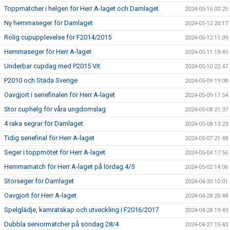
Toppmatcher i helgen för Herr A-laget och Damlaget
2024-05-16 00:25
Ny hemmaseger för Damlaget
2024-05-12 20:17
Rolig cupupplevelse för F2014/2015
2024-05-12 11:09
Hemmaseger för Herr A-laget
2024-05-11 18:45
Underbar cupdag med P2015 Vit
2024-05-10 22:47
P2010 och Städa Sverige
2024-05-09 19:08
Oavgjort i seriefinalen för Herr A-laget
2024-05-09 17:54
Stor cuphelg för våra ungdomslag
2024-05-08 21:37
4 raka segrar för Damlaget
2024-05-08 13:23
Tidig seriefinal för Herr A-laget
2024-05-07 21:48
Seger i toppmötet för Herr A-laget
2024-05-04 17:56
Hemmamatch för Herr A-laget på lördag 4/5
2024-05-02 14:06
Storseger för Damlaget
2024-04-30 10:01
Oavgjort för Herr A-laget
2024-04-28 20:48
Spelglädje, kamratskap och utveckling i F2016/2017
2024-04-28 19:49
Dubbla seniormatcher på söndag 28/4
2024-04-27 15:43