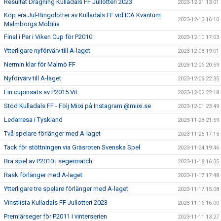
Resultat Dragning Kulladals FF Jullotteri 2023
2023-12-21 13:01
Köp era Jul-Bingolotter av Kulladals FF vid ICA Kvantum
2023-12-13 16:10
Malmborgs Mobilia
Final i Per i Viken Cup för P2010
2023-12-10 17:03
Ytterligare nyförvärv till A-laget
2023-12-08 19:01
Nermin klar för Malmö FF
2023-12-06 20:59
Nyförvärv till A-laget
2023-12-05 22:35
Fin cupinsats av P2015 Vit
2023-12-02 22:18
Stöd Kulladals FF - Följ Miixi på Instagram @miixi.se
2023-12-01 23:49
Ledarresa i Tyskland
2023-11-28 21:59
Två spelare förlänger med A-laget
2023-11-26 17:15
Tack för stöttningen via Gräsroten Svenska Spel
2023-11-24 19:46
Bra spel av P2010 i segermatch
2023-11-18 16:35
Rask förlänger med A-laget
2023-11-17 17:48
Ytterligare tre spelare förlänger med A-laget
2023-11-17 15:08
Vinstlista Kulladals FF Jullotteri 2023
2023-11-16 16:00
Premiärseger för P2011 i vinterserien
2023-11-11 13:27