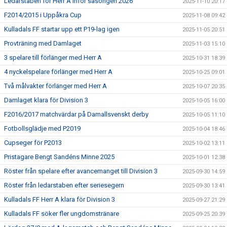
Ledarstaben för Herr A inför säsongen 2026
2025-11-10 20:17
F2014/2015 i Uppåkra Cup
2025-11-08 09:42
Kulladals FF startar upp ett P19-lag igen
2025-11-05 20:51
Provträning med Damlaget
2025-11-03 15:10
3 spelare till förlänger med Herr A
2025-10-31 18:39
4 nyckelspelare förlänger med Herr A
2025-10-25 09:01
Två målvakter förlänger med Herr A
2025-10-07 20:35
Damlaget klara för Division 3
2025-10-05 16:00
F2016/2017 matchvärdar på Damallsvenskt derby
2025-10-05 11:10
Fotbollsglädje med P2019
2025-10-04 18:46
Cupseger för P2013
2025-10-02 13:11
Pristagare Bengt Sandéns Minne 2025
2025-10-01 12:38
Röster från spelare efter avancemanget till Division 3
2025-09-30 14:59
Röster från ledarstaben efter seriesegern
2025-09-30 13:41
Kulladals FF Herr A klara för Division 3
2025-09-27 21:29
Kulladals FF söker fler ungdomstränare
2025-09-25 20:39