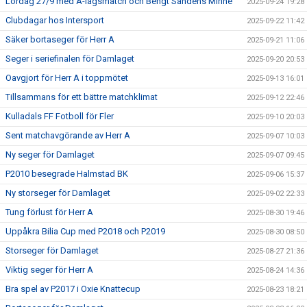
Lördag 27/9 med A-lagsmatch och Bengt Sandéns Minne
2025-09-24 19:28
Clubdagar hos Intersport
2025-09-22 11:42
Säker bortaseger för Herr A
2025-09-21 11:06
Seger i seriefinalen för Damlaget
2025-09-20 20:53
Oavgjort för Herr A i toppmötet
2025-09-13 16:01
Tillsammans för ett bättre matchklimat
2025-09-12 22:46
Kulladals FF Fotboll för Fler
2025-09-10 20:03
Sent matchavgörande av Herr A
2025-09-07 10:03
Ny seger för Damlaget
2025-09-07 09:45
P2010 besegrade Halmstad BK
2025-09-06 15:37
Ny storseger för Damlaget
2025-09-02 22:33
Tung förlust för Herr A
2025-08-30 19:46
Uppåkra Bilia Cup med P2018 och P2019
2025-08-30 08:50
Storseger för Damlaget
2025-08-27 21:36
Viktig seger för Herr A
2025-08-24 14:36
Bra spel av P2017 i Oxie Knattecup
2025-08-23 18:21