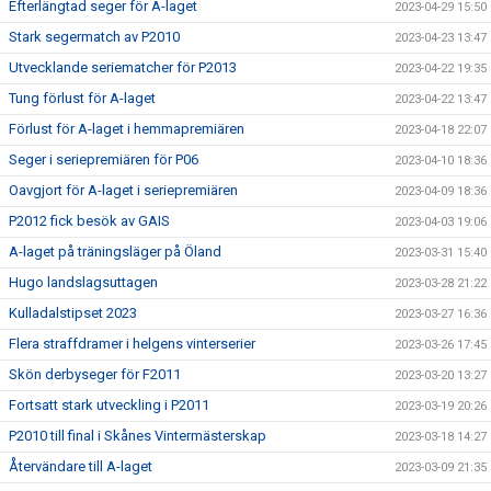
Efterlängtad seger för A-laget
2023-04-29 15:50
Stark segermatch av P2010
2023-04-23 13:47
Utvecklande seriematcher för P2013
2023-04-22 19:35
Tung förlust för A-laget
2023-04-22 13:47
Förlust för A-laget i hemmapremiären
2023-04-18 22:07
Seger i seriepremiären för P06
2023-04-10 18:36
Oavgjort för A-laget i seriepremiären
2023-04-09 18:36
P2012 fick besök av GAIS
2023-04-03 19:06
A-laget på träningsläger på Öland
2023-03-31 15:40
Hugo landslagsuttagen
2023-03-28 21:22
Kulladalstipset 2023
2023-03-27 16:36
Flera straffdramer i helgens vinterserier
2023-03-26 17:45
Skön derbyseger för F2011
2023-03-20 13:27
Fortsatt stark utveckling i P2011
2023-03-19 20:26
P2010 till final i Skånes Vintermästerskap
2023-03-18 14:27
Återvändare till A-laget
2023-03-09 21:35