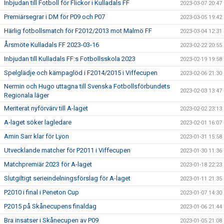
Inbjudan till Fotboll för Flickor i Kulladals FF
2023-03-07 20:47
Premiärsegrar i DM för P09 och P07
2023-03-05 19:42
Härlig fotbollsmatch för F2012/2013 mot Malmö FF
2023-03-04 12:31
Årsmöte Kulladals FF 2023-03-16
2023-02-22 20:55
Inbjudan till Kulladals FF:s Fotbollsskola 2023
2023-02-19 19:58
Spelglädje och kämpaglöd i F2014/2015 i Viffecupen
2023-02-06 21:30
Nermin och Hugo uttagna till Svenska Fotbollsförbundets
2023-02-03 13:47
Regionala läger
Meriterat nyförvärv till A-laget
2023-02-02 23:13
A-laget söker lagledare
2023-02-01 16:07
Amin Sarr klar för Lyon
2023-01-31 15:58
Utvecklande matcher för P2011 i Viffecupen
2023-01-30 11:36
Matchpremiär 2023 för A-laget
2023-01-18 22:23
Slutgiltigt serieindelningsförslag för A-laget
2023-01-11 21:35
P2010 i final i Peneton Cup
2023-01-07 14:30
P2015 på Skånecupens finaldag
2023-01-06 21:44
Bra insatser i Skånecupen av P09
2023-01-05 21:08