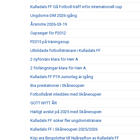
Kulladals FF Gå Fotboll-träff inför internationell cup
Ungdoms-DM 2026 igång
Årsmöte 2026-03-19
Cupseger för P2012
P2015 på träningscup
Utbildade fotbollstränare i Kulladals FF
2 nyförvärv klara för Herr A
2 förlängningar klara för Herr A
Kulladals FF P19 Juniorlag är igång
Bra prestationer i Skånecupen
Fotbollsåret inleddes med Skånecupen
GOTT NYTT ÅR
Härligt avslut på 2025 med Skånecupen
Kulladals FF söker fler ungdomstränare
Kulladals FF i Skånecupen 2025/2026
Köp era Bingolotter till Nyårsafton av Kulladals FF