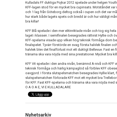
Kulladals FF duktiga Pojkar 2012 spelade under helgen Youth
KFF-lagen stod för en mycket bra cupinsats. Motståndet var m
och 1 lag från Göteborg deltog också i cupen och det var m
hur stark både lagets spets och bredd är och hur väldigt mång
bra killar!
KFF Blå spelade i den mer elitinriktade nivån och tog sig hel
laget i klassen. I semifinalen besegrades rättvist Hyllie och öv
KFF-spelarna visade upp vilken hög teknisk förmåga dom besi
finalspelet. Tyvärr förstörde en svag första halvlek finalen o
halvlek blev det finalförlust mot ett duktigt Bellevue. Fast e
tränarna ska vara nöjda med sina prestationer. Mycket bra ki
KFF Vit spelade i den andra nivån, benämnd A-nivå och KFF v
teknisk förmåga och härlig kämpaglöd så förblev KFF obese
oavgjord. I första slutspelsmatchen besegrades Hyllie klart, 
slutspelsmatchen förlorade KFF mot ett mycket bra Trelleborg.
för KFF. Fast KFF-spelarna och tränarna ska vara nöjda med si
O A O A E, VI E KULLADALARE
Nyhetsarkiv