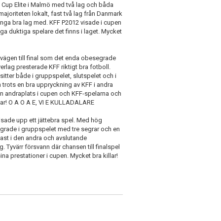
 Cup Elite i Malmö med två lag och båda
ajoriteten lokalt, fast två lag från Danmark
ånga bra lag med. KFF P2012 visade i cupen
a duktiga spelare det finns i laget. Mycket
a vägen till final som det enda obesegrade
erlag presterade KFF riktigt bra fotboll.
tter både i gruppspelet, slutspelet och i
ch trots en bra uppryckning av KFF i andra
n fin andraplats i cupen och KFF-spelarna och
llar! O A O A E, VI E KULLADALARE
isade upp ett jättebra spel. Med hög
grade i gruppspelet med tre segrar och en
fast i den andra och avslutande
 Tyvärr försvann där chansen till finalspel
na prestationer i cupen. Mycket bra killar!