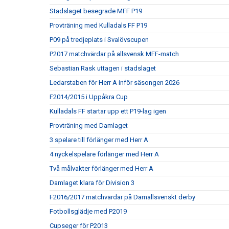
Stadslaget besegrade MFF P19
Provträning med Kulladals FF P19
P09 på tredjeplats i Svalövscupen
P2017 matchvärdar på allsvensk MFF-match
Sebastian Rask uttagen i stadslaget
Ledarstaben för Herr A inför säsongen 2026
F2014/2015 i Uppåkra Cup
Kulladals FF startar upp ett P19-lag igen
Provträning med Damlaget
3 spelare till förlänger med Herr A
4 nyckelspelare förlänger med Herr A
Två målvakter förlänger med Herr A
Damlaget klara för Division 3
F2016/2017 matchvärdar på Damallsvenskt derby
Fotbollsglädje med P2019
Cupseger för P2013