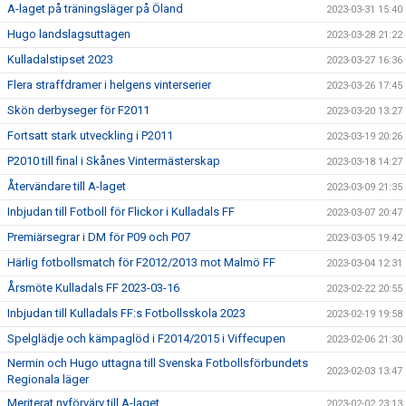
A-laget på träningsläger på Öland
2023-03-31 15:40
Hugo landslagsuttagen
2023-03-28 21:22
Kulladalstipset 2023
2023-03-27 16:36
Flera straffdramer i helgens vinterserier
2023-03-26 17:45
Skön derbyseger för F2011
2023-03-20 13:27
Fortsatt stark utveckling i P2011
2023-03-19 20:26
P2010 till final i Skånes Vintermästerskap
2023-03-18 14:27
Återvändare till A-laget
2023-03-09 21:35
Inbjudan till Fotboll för Flickor i Kulladals FF
2023-03-07 20:47
Premiärsegrar i DM för P09 och P07
2023-03-05 19:42
Härlig fotbollsmatch för F2012/2013 mot Malmö FF
2023-03-04 12:31
Årsmöte Kulladals FF 2023-03-16
2023-02-22 20:55
Inbjudan till Kulladals FF:s Fotbollsskola 2023
2023-02-19 19:58
Spelglädje och kämpaglöd i F2014/2015 i Viffecupen
2023-02-06 21:30
Nermin och Hugo uttagna till Svenska Fotbollsförbundets
2023-02-03 13:47
Regionala läger
Meriterat nyförvärv till A-laget
2023-02-02 23:13