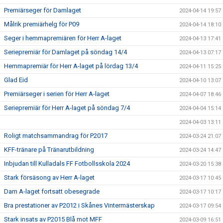
Premiärseger för Damlaget
2024-04-14 19:57
Målrik premiärhelg för P09
2024-04-14 18:10
Seger i hemmapremiären för Herr A-laget
2024-04-13 17:41
Seriepremiär för Damlaget på söndag 14/4
2024-04-13 07:17
Hemmapremiär för Herr A-laget på lördag 13/4
2024-04-11 15:25
Glad Eid
2024-04-10 13:07
Premiärseger i serien för Herr A-laget
2024-04-07 18:46
Seriepremiär för Herr A-laget på söndag 7/4
2024-04-04 15:14
2024-04-03 13:11
Roligt matchsammandrag för P2017
2024-03-24 21:07
KFF-tränare på Tränarutbildning
2024-03-24 14:47
Inbjudan till Kulladals FF Fotbollsskola 2024
2024-03-20 15:38
Stark försäsong av Herr A-laget
2024-03-17 10:45
Dam A-laget fortsatt obesegrade
2024-03-17 10:17
Bra prestationer av P2012 i Skånes Vintermästerskap
2024-03-17 09:54
Stark insats av P2015 Blå mot MFF
2024-03-09 16:51