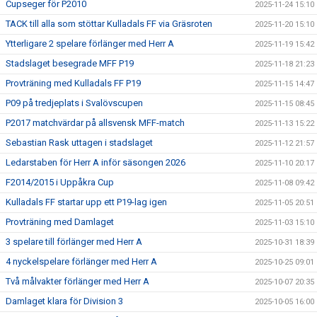
Cupseger för P2010
2025-11-24 15:10
TACK till alla som stöttar Kulladals FF via Gräsroten
2025-11-20 15:10
Ytterligare 2 spelare förlänger med Herr A
2025-11-19 15:42
Stadslaget besegrade MFF P19
2025-11-18 21:23
Provträning med Kulladals FF P19
2025-11-15 14:47
P09 på tredjeplats i Svalövscupen
2025-11-15 08:45
P2017 matchvärdar på allsvensk MFF-match
2025-11-13 15:22
Sebastian Rask uttagen i stadslaget
2025-11-12 21:57
Ledarstaben för Herr A inför säsongen 2026
2025-11-10 20:17
F2014/2015 i Uppåkra Cup
2025-11-08 09:42
Kulladals FF startar upp ett P19-lag igen
2025-11-05 20:51
Provträning med Damlaget
2025-11-03 15:10
3 spelare till förlänger med Herr A
2025-10-31 18:39
4 nyckelspelare förlänger med Herr A
2025-10-25 09:01
Två målvakter förlänger med Herr A
2025-10-07 20:35
Damlaget klara för Division 3
2025-10-05 16:00