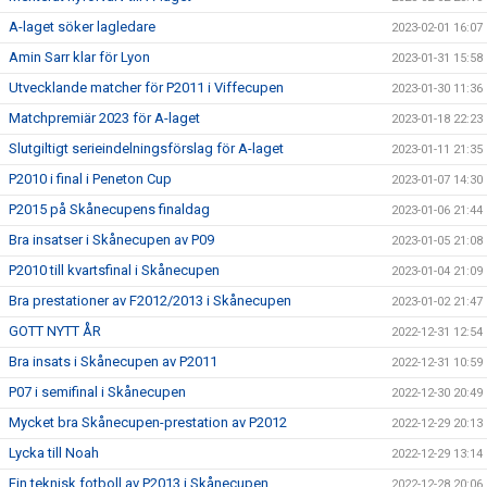
A-laget söker lagledare
2023-02-01 16:07
Amin Sarr klar för Lyon
2023-01-31 15:58
Utvecklande matcher för P2011 i Viffecupen
2023-01-30 11:36
Matchpremiär 2023 för A-laget
2023-01-18 22:23
Slutgiltigt serieindelningsförslag för A-laget
2023-01-11 21:35
P2010 i final i Peneton Cup
2023-01-07 14:30
P2015 på Skånecupens finaldag
2023-01-06 21:44
Bra insatser i Skånecupen av P09
2023-01-05 21:08
P2010 till kvartsfinal i Skånecupen
2023-01-04 21:09
Bra prestationer av F2012/2013 i Skånecupen
2023-01-02 21:47
GOTT NYTT ÅR
2022-12-31 12:54
Bra insats i Skånecupen av P2011
2022-12-31 10:59
P07 i semifinal i Skånecupen
2022-12-30 20:49
Mycket bra Skånecupen-prestation av P2012
2022-12-29 20:13
Lycka till Noah
2022-12-29 13:14
Fin teknisk fotboll av P2013 i Skånecupen
2022-12-28 20:06