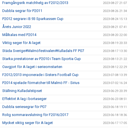
Framgångsrik matchhelg av F2012/2013
2023-08-27 21:07
Dubbla segrar för P2011
2023-08-26 21:34
P2012 segrare i B.93 Sparkassen Cup
2023-08-24 15:13
Årets Junior 2022
2023-08-21 07:41
Målkalas med P2014
2023-08-20 22:00
Viktig seger för A-laget
2023-08-19 20:33
Städa Sverige#Malmöfestivalen#Kulladals FF P07
2023-08-17 13:30
Starka prestationer av P2010 i Team Sportia Cup
2023-08-13 21:22
Oavgjort för A-laget i serieomstarten
2023-08-12 22:29
F2012/2013 imponerade i Sisters Football Cup
2023-07-08 13:39
P2014 spelade förmatcher till Malmö FF - Sirius
2023-07-02 16:24
Ställning Kulladalstipset
2023-06-29 20:39
Effektivt A-lag i bortaseger
2023-06-23 08:51
Dubbla seriesegrar för P07
2023-06-18 19:11
Rolig sommaravslutning för F2016/2017
2023-06-18 18:36
Mycket viktig seger för A-laget
2023-06-17 17:05