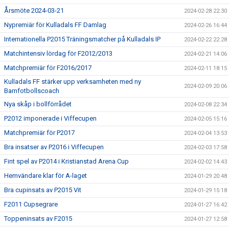
Årsmöte 2024-03-21
2024-02-28 22:30
Nypremiär för Kulladals FF Damlag
2024-02-26 16:44
Internationella P2015 Träningsmatcher på Kulladals IP
2024-02-22 22:28
Matchintensiv lördag för F2012/2013
2024-02-21 14:06
Matchpremiär för F2016/2017
2024-02-11 18:15
Kulladals FF stärker upp verksamheten med ny
2024-02-09 20:06
Barnfotbollscoach
Nya skåp i bollförrådet
2024-02-08 22:34
P2012 imponerade i Viffecupen
2024-02-05 15:16
Matchpremiär för P2017
2024-02-04 13:53
Bra insatser av P2016 i Viffecupen
2024-02-03 17:58
Fint spel av P2014 i Kristianstad Arena Cup
2024-02-02 14:43
Hemvändare klar för A-laget
2024-01-29 20:48
Bra cupinsats av P2015 Vit
2024-01-29 15:18
F2011 Cupsegrare
2024-01-27 16:42
Toppeninsats av F2015
2024-01-27 12:58