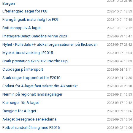
2023-10-02 21:40
Borgen
Efterlängtad seger för P08
2023-10-01 18:53
Framgångsrik matchhelg för P09
2023-10-01 17:45
Bottennapp av A-laget
2023-10-01 17:12
Pristagare Bengt Sandéns Minne 2023
2023-09-29 15:47
Nyhet - Kulladals FF utökar organisationen på flicksidan
2023-09-27 21:42
Mycket bra utveckling i P2015
2023-09-27 13:04
Stark prestation av P2012 i Nordic Cup
2023-09-26 13:03
Clubdagar på Intersport
2023-09-24 19:11
Stark seger i toppmötet för F2010
2023-09-24 17:35
Förlust för A-laget fast säkrat div. 4-kontrakt
2023-09-23 20:18
Nermin på regionalt landslagsläger
2023-09-21 15:53
Klar seger för A-laget
2023-09-17 10:42
Oavgjort för A-laget
2023-09-09 16:06
A-laget besegrade serieledarna
2023-09-03 15:34
Fotbollsunderhållning med P2016
2023-09-02 17:00