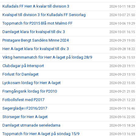
Kulladals FF Herr A kvalar till division 3
2024-10-11 18:23
Kvalspel till division 3 för Kulladals FF Seniorlag
2024-10-07 21:50
Toppmatch för P2015 Blå mot Malmö FF
2024-10-06 19:29
Damlaget klara för kvalspel till div. 3
2024-10-01 16:15
Pristagare Bengt Sandéns Minne 2024
2024-09-29 19:05
Herr A-laget klara för kvalspel till div. 3
2024-09-28 18:22
Viktig hemmamatch för Herr A-laget på lördag 28/9
2024-09-26 15:53
Clubdagar på Intersport
2024-09-23 19:11
Förlust för Damlaget
2024-09-23 13:10
Lyckosam lördag för Herr A-laget
2024-09-22 15:05
Framgångsrik lördag för P2010
2024-09-21 21:05
Fotbollsfest med P2017
2024-09-21 12:23
Segerglädje i F2016/2017
2024-09-19 16:46
Storseger för Herr A-laget
2024-09-16 22:05
Damlaget utmanade serieledarna
2024-09-15 18:24
Toppmatch för Herr A-laget på söndag 15/9
2024-09-13 16:59