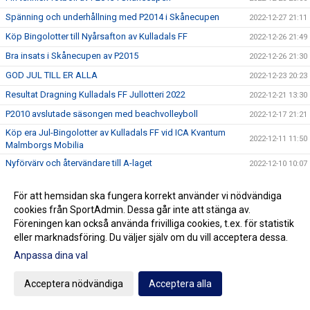
Spänning och underhållning med P2014 i Skånecupen
2022-12-27 21:11
Köp Bingolotter till Nyårsafton av Kulladals FF
2022-12-26 21:49
Bra insats i Skånecupen av P2015
2022-12-26 21:30
GOD JUL TILL ER ALLA
2022-12-23 20:23
Resultat Dragning Kulladals FF Jullotteri 2022
2022-12-21 13:30
P2010 avslutade säsongen med beachvolleyboll
2022-12-17 21:21
Köp era Jul-Bingolotter av Kulladals FF vid ICA Kvantum
2022-12-11 11:50
Malmborgs Mobilia
Nyförvärv och återvändare till A-laget
2022-12-10 10:07
Cupseger för P09
2022-12-05 13:19
För att hemsidan ska fungera korrekt använder vi nödvändiga
F09 i final i Olympic Cup
2022-11-21 21:11
cookies från SportAdmin. Dessa går inte att stänga av.
Bra cupspel av P2015
2022-11-21 15:07
Föreningen kan också använda frivilliga cookies, t.ex. för statistik
eller marknadsföring. Du väljer själv om du vill acceptera dessa.
Mycket bra cupinsats av F2011
2022-11-20 20:59
Anpassa dina val
P07 vann Olympic Cup
2022-11-20 18:17
Vinterserierna igång
2022-11-20 15:42
Acceptera nödvändiga
Acceptera alla
Utdelning från Gräsroten Svenska Spel
2022-11-14 10:23