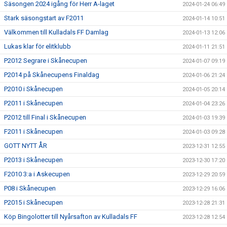
Säsongen 2024 igång för Herr A-laget
2024-01-24 06:49
Stark säsongstart av F2011
2024-01-14 10:51
Välkommen till Kulladals FF Damlag
2024-01-13 12:06
Lukas klar för elitklubb
2024-01-11 21:51
P2012 Segrare i Skånecupen
2024-01-07 09:19
P2014 på Skånecupens Finaldag
2024-01-06 21:24
P2010 i Skånecupen
2024-01-05 20:14
P2011 i Skånecupen
2024-01-04 23:26
P2012 till Final i Skånecupen
2024-01-03 19:39
F2011 i Skånecupen
2024-01-03 09:28
GOTT NYTT ÅR
2023-12-31 12:55
P2013 i Skånecupen
2023-12-30 17:20
F2010 3:a i Askecupen
2023-12-29 20:59
P08 i Skånecupen
2023-12-29 16:06
P2015 i Skånecupen
2023-12-28 21:31
Köp Bingolotter till Nyårsafton av Kulladals FF
2023-12-28 12:54