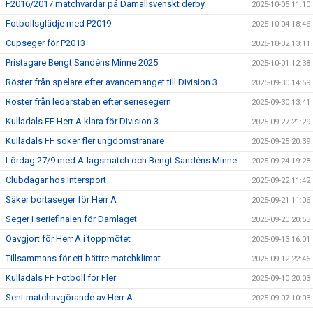
F2016/2017 matchvärdar på Damallsvenskt derby
2025-10-05 11:10
Fotbollsglädje med P2019
2025-10-04 18:46
Cupseger för P2013
2025-10-02 13:11
Pristagare Bengt Sandéns Minne 2025
2025-10-01 12:38
Röster från spelare efter avancemanget till Division 3
2025-09-30 14:59
Röster från ledarstaben efter seriesegern
2025-09-30 13:41
Kulladals FF Herr A klara för Division 3
2025-09-27 21:29
Kulladals FF söker fler ungdomstränare
2025-09-25 20:39
Lördag 27/9 med A-lagsmatch och Bengt Sandéns Minne
2025-09-24 19:28
Clubdagar hos Intersport
2025-09-22 11:42
Säker bortaseger för Herr A
2025-09-21 11:06
Seger i seriefinalen för Damlaget
2025-09-20 20:53
Oavgjort för Herr A i toppmötet
2025-09-13 16:01
Tillsammans för ett bättre matchklimat
2025-09-12 22:46
Kulladals FF Fotboll för Fler
2025-09-10 20:03
Sent matchavgörande av Herr A
2025-09-07 10:03