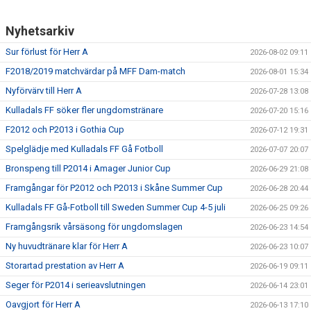
Nyhetsarkiv
PROFILKLÄDER
Sur förlust för Herr A
2026-08-02 09:11
KFF FACEBOOK
F2018/2019 matchvärdar på MFF Dam-match
2026-08-01 15:34
KFF INSTAGRAM
Nyförvärv till Herr A
2026-07-28 13:08
Kulladals FF söker fler ungdomstränare
2026-07-20 15:16
MEDLEM INTRESSEANMÄLAN
F2012 och P2013 i Gothia Cup
2026-07-12 19:31
Spelglädje med Kulladals FF Gå Fotboll
2026-07-07 20:07
Bronspeng till P2014 i Amager Junior Cup
2026-06-29 21:08
Framgångar för P2012 och P2013 i Skåne Summer Cup
2026-06-28 20:44
Kulladals FF Gå-Fotboll till Sweden Summer Cup 4-5 juli
2026-06-25 09:26
Framgångsrik vårsäsong för ungdomslagen
2026-06-23 14:54
Ny huvudtränare klar för Herr A
2026-06-23 10:07
Storartad prestation av Herr A
2026-06-19 09:11
Seger för P2014 i serieavslutningen
2026-06-14 23:01
Oavgjort för Herr A
2026-06-13 17:10