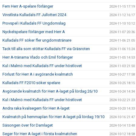
Fem Herr A-spelare förlänger
2024-11-15 17:19
Vinstlista Kulladals FF Jullotteri 2024
2024-11-12 16:17
Provspel i Kulladals FF Ungdomslag
2024-11-10 10:12
Nyckelspelare förlänger med Herr A
2024-11-07 20:36
Kulladals FF söker fler ungdomstränare
2024-11-06 21:05
Tack till alla som stöttar Kulladals FF via Gräsroten
2024-11-06 15:24
Herr A-tränarna Vlado och Emil förlänger
2024-11-05 14:53
Kul i Malmö med Kulladals FF under höstlovet
2024-11-03 21:50
Förlust för Herr A i avgörande kvalmatch
2024-10-27 17:58
Kulladals FF F2010 söker spelare
2024-10-25 18:15
Avgörande kvalmatch för Herr A-laget på lördag 26/10
2024-10-24 14:34
Kul i Malmö med Kulladals FF under höstlovet
2024-10-22 21:23
Andra raka kvalsegern för Herr A-laget
2024-10-20 14:33
Kvalmatch på hemmaplan för Herr A-laget på lördag 19/10
2024-10-16 21:47
Säsongen över för Damlaget
2024-10-14 13:48
Seger för Herr A-laget i första kvalmatchen
2024-10-12 18:58