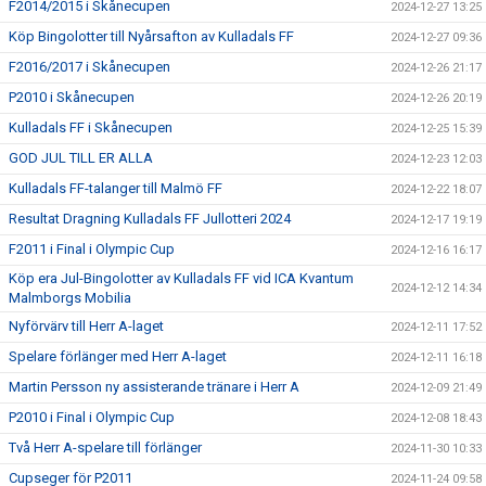
F2014/2015 i Skånecupen
2024-12-27 13:25
Köp Bingolotter till Nyårsafton av Kulladals FF
2024-12-27 09:36
F2016/2017 i Skånecupen
2024-12-26 21:17
P2010 i Skånecupen
2024-12-26 20:19
Kulladals FF i Skånecupen
2024-12-25 15:39
GOD JUL TILL ER ALLA
2024-12-23 12:03
Kulladals FF-talanger till Malmö FF
2024-12-22 18:07
Resultat Dragning Kulladals FF Jullotteri 2024
2024-12-17 19:19
F2011 i Final i Olympic Cup
2024-12-16 16:17
Köp era Jul-Bingolotter av Kulladals FF vid ICA Kvantum
2024-12-12 14:34
Malmborgs Mobilia
Nyförvärv till Herr A-laget
2024-12-11 17:52
Spelare förlänger med Herr A-laget
2024-12-11 16:18
Martin Persson ny assisterande tränare i Herr A
2024-12-09 21:49
P2010 i Final i Olympic Cup
2024-12-08 18:43
Två Herr A-spelare till förlänger
2024-11-30 10:33
Cupseger för P2011
2024-11-24 09:58