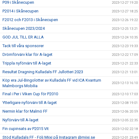
P09 i Skånecupen
2023-12-27 19:20
P2014 i Skånecupen
2023-12-27 18:25
F2012 och F2013 i Skånecupen
2023-12-26 19:22
Skånecupen 2023/2024
2023-12-25 13:21
GOD JUL TILL ER ALLA
2023-12-24 10:35
Tack till våra sponsorer
2023-12-23 19:33
Drömförvärv klar för A-laget
2023-12-22 17:09
Trippla nyförvärv till A-laget
2023-12-21 22:33
Resultat Dragning Kulladals FF Jullotteri 2023
2023-12-21 13:01
Köp era Jul-Bingolotter av Kulladals FF vid ICA Kvantum
2023-12-13 16:10
Malmborgs Mobilia
Final i Per i Viken Cup för P2010
2023-12-10 17:03
Ytterligare nyförvärv till A-laget
2023-12-08 19:01
Nermin klar för Malmö FF
2023-12-06 20:59
Nyförvärv till A-laget
2023-12-05 22:35
Fin cupinsats av P2015 Vit
2023-12-02 22:18
Stöd Kulladals FF - Följ Miixi på Instagram @miixi.se
2023-12-01 23:49