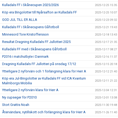
Kulladals FF i Skånecupen 2025/2026
2025-12-25 15:35
Köp era Bingolotter till Nyårsafton av Kulladals FF
2025-12-25 10:07
GOD JUL TILL ER ALLA
2025-12-23 09:32
Kulladals FF i Skånecupens Gåfotboll
2025-12-21 19:43
Minnesord Tore Kristoffersson
2025-12-18 13:43
Resultat Dragning Kulladals FF Jullotteri 2025
2025-12-17 21:35
Kulladals FF med i Skånecupens Gåfotboll
2025-12-17 08:27
P2016 i matchutbyte i Danmark
2025-12-16 11:37
Dragning Kulladals FF Jullotteri på onsdag 17/12
2025-12-15 20:18
Ytterligare 2 nyförvärv och 1 förlängning klara för Herr A
2025-12-12 21:40
Köp era Jul-Bingolotter av Kulladals FF vid ICA Kvantum
2025-12-11 21:22
Malmborgs Mobilia
Ytterligare 2 nyförvärv klara för Herr A
2025-12-04 12:31
Ny cupseger för P2010
2025-12-01 13:08
Stort Grattis Noah
2025-11-30 19:48
Återvändare, nytillskott och förlängning klara för Herr A
2025-11-26 11:40