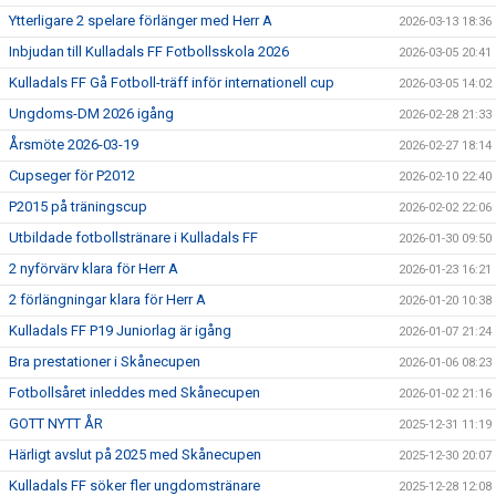
Ytterligare 2 spelare förlänger med Herr A
2026-03-13 18:36
Inbjudan till Kulladals FF Fotbollsskola 2026
2026-03-05 20:41
Kulladals FF Gå Fotboll-träff inför internationell cup
2026-03-05 14:02
Ungdoms-DM 2026 igång
2026-02-28 21:33
Årsmöte 2026-03-19
2026-02-27 18:14
Cupseger för P2012
2026-02-10 22:40
P2015 på träningscup
2026-02-02 22:06
Utbildade fotbollstränare i Kulladals FF
2026-01-30 09:50
2 nyförvärv klara för Herr A
2026-01-23 16:21
2 förlängningar klara för Herr A
2026-01-20 10:38
Kulladals FF P19 Juniorlag är igång
2026-01-07 21:24
Bra prestationer i Skånecupen
2026-01-06 08:23
Fotbollsåret inleddes med Skånecupen
2026-01-02 21:16
GOTT NYTT ÅR
2025-12-31 11:19
Härligt avslut på 2025 med Skånecupen
2025-12-30 20:07
Kulladals FF söker fler ungdomstränare
2025-12-28 12:08