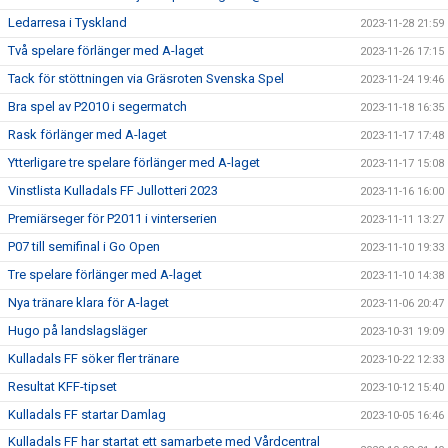
Ledarresa i Tyskland
2023-11-28 21:59
Två spelare förlänger med A-laget
2023-11-26 17:15
Tack för stöttningen via Gräsroten Svenska Spel
2023-11-24 19:46
Bra spel av P2010 i segermatch
2023-11-18 16:35
Rask förlänger med A-laget
2023-11-17 17:48
Ytterligare tre spelare förlänger med A-laget
2023-11-17 15:08
Vinstlista Kulladals FF Jullotteri 2023
2023-11-16 16:00
Premiärseger för P2011 i vinterserien
2023-11-11 13:27
P07 till semifinal i Go Open
2023-11-10 19:33
Tre spelare förlänger med A-laget
2023-11-10 14:38
Nya tränare klara för A-laget
2023-11-06 20:47
Hugo på landslagsläger
2023-10-31 19:09
Kulladals FF söker fler tränare
2023-10-22 12:33
Resultat KFF-tipset
2023-10-12 15:40
Kulladals FF startar Damlag
2023-10-05 16:46
Kulladals FF har startat ett samarbete med Vårdcentral