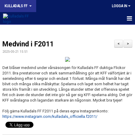
KULLADALS FF
LOGGA IN
HEM
Medvind i F2011
OM KLUBBEN
<
>
2025-05-21 15:51
NYHETER
Det blåser medvind under vårsäsongen för Kulladals FF duktiga Flickor
KONTAKT
2011. Bra prestationer och stark sammanhållning gör att KFF välförtjänt är i
serieledning efter 6 segrar och endast 1 förlust. Många mål framåt har det
INFORMATION MED POLICY
blivit och många olika målskyttar. Spelarna och laget som helhet har tagit
stora kliv framåt i sin utveckling. Långa stunder sitter det offensiva spelet
fint och även de stunder det inte gör så ger sig KFF-spelarna aldrig. Det gör
DOKUMENT
KFF svårslagna och lagandan starkare än någonsin. Mycket bra tjejer!
BILDGALLERI
Följ gärna Kulladals FF F2011 på deras egna Instagramkonto:
https://www.instagram.com/kulladals_officiella.f2011/
MATCHER
INBETALNING