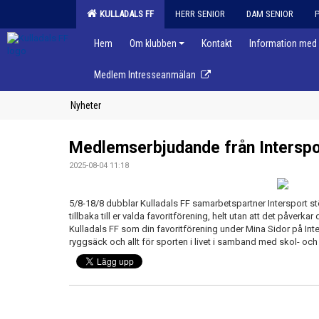
KULLADALS FF
HERR SENIOR
DAM SENIOR
Hem
Om klubben
Kontakt
Information med 
Medlem Intresseanmälan
Nyheter
Medlemserbjudande från Interspo
2025-08-04 11:18
5/8-18/8 dubblar Kulladals FF samarbetspartner Intersport stö
tillbaka till er valda favoritförening, helt utan att det påverka
Kulladals FF som din favoritförening under Mina Sidor på Int
ryggsäck och allt för sporten i livet i samband med skol- och