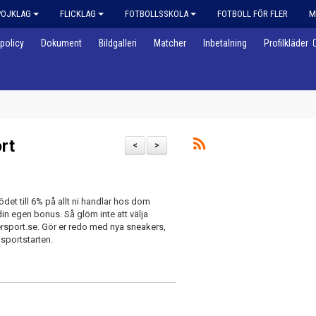
POJKLAG
FLICKLAG
FOTBOLLSSKOLA
FOTBOLL FÖR FLER
M
policy
Dokument
Bildgalleri
Matcher
Inbetalning
Profilkläder
rt
<
>
det till 6% på allt ni handlar hos dom
r din egen bonus. Så glöm inte att välja
ersport.se. Gör er redo med nya sneakers,
 sportstarten.