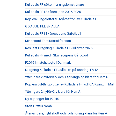
Kulladals FF söker fler ungdomstränare
Kulladals FF i Skånecupen 2025/2026
Köp era Bingolotter till Nyårsafton av Kulladals FF
GOD JUL TILL ER ALLA
Kulladals FF i Skånecupens Gåfotboll
Minnesord Tore Kristoffersson
Resultat Dragning Kulladals FF Jullotteri 2025
Kulladals FF med i Skånecupens Gåfotboll
P2016 i matchutbyte i Danmark
Dragning Kulladals FF Jullotteri på onsdag 17/12
Ytterligare 2 nyförvärv och 1 förlängning klara för Herr A
Köp era Jul-Bingolotter av Kulladals FF vid ICA Kvantum Mal
Ytterligare 2 nyförvärv klara för Herr A
Ny cupseger för P2010
Stort Grattis Noah
Återvändare, nytillskott och förlängning klara för Herr A