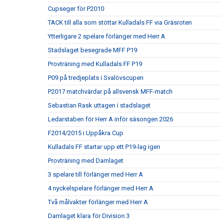
Cupseger för P2010
TACK till alla som stöttar Kulladals FF via Gräsroten
Ytterligare 2 spelare förlänger med Herr A
Stadslaget besegrade MFF P19
Provträning med Kulladals FF P19
P09 på tredjeplats i Svalövscupen
P2017 matchvärdar på allsvensk MFF-match
Sebastian Rask uttagen i stadslaget
Ledarstaben för Herr A inför säsongen 2026
F2014/2015 i Uppåkra Cup
Kulladals FF startar upp ett P19-lag igen
Provträning med Damlaget
3 spelare till förlänger med Herr A
4 nyckelspelare förlänger med Herr A
Två målvakter förlänger med Herr A
Damlaget klara för Division 3